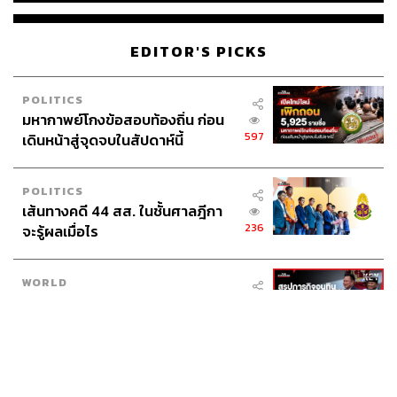
EDITOR'S PICKS
POLITICS
มหากาพย์โกงข้อสอบท้องถิ่น ก่อน
597
เดินหน้าสู่จุดจบในสัปดาห์นี้
POLITICS
เส้นทางคดี 44 สส. ในชั้นศาลฎีกา
236
จะรู้ผลเมื่อไร
WORLD
สรุปภารกิจอนุทิน เยือนอินโดนีเซีย
553
ขับเคลื่อนการทูตเศรษฐกิจเชิงรุก
ประกาศหุ้นส่วนยุทธศาสตร์ไทย –
อินโดนีเซีย
Navigating Neutrality: