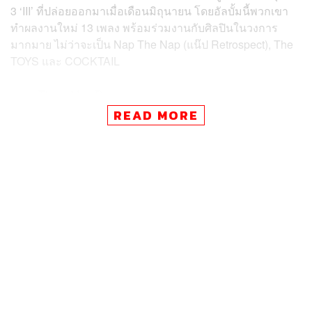
3 ‘III’ ที่ปล่อยออกมาเมื่อเดือนมิถุนายน โดยอัลบั้มนี้พวกเขา
ทำผลงานใหม่ 13 เพลง พร้อมร่วมงานกับศิลปินในวงการ
มากมาย ไม่ว่าจะเป็น Nap The Nap (แน๊ป Retrospect), The
TOYS และ COCKTAIL
ภาพ:
Three Man Down
READ MORE
อ้างอิง:
https://www.instagram.com/p/DQqTyoTgZ8-/
TAGS:
คอนเสิร์ต
Music
Three Man Down
สนามศุภชลาศัย