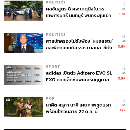
POLITICS
ผลชันสูตร 8 ศพ เหตุยิงใน รร.
1.3K
เทพศิรินทร์ นนทบุรี พบกระสุนเข้า
จุดสำคัญ ‘ศีรษะ-หน้าอก’ ครูถูกยิง
4 นัด จากระยะไกล
POLITICS
ศาลปกครองไม่รับฟ้อง ‘หมอสรณ’
0.9K
ขอเพิกถอนมติสรรหา กสทช. ชี้ยัง
ไม่ใช่ผู้เดือดร้อนเสียหาย
SPORT
adidas เปิดตัว Adizero EVO SL
0.9K
EXO คอลเล็กชันพิเศษรับฤดูกาล
College Football
POP
นาคี๓ ครุฑา นาคี เผยภาพชุดแรก
794
พร้อมปักวันฉาย 22 ต.ค. นี้