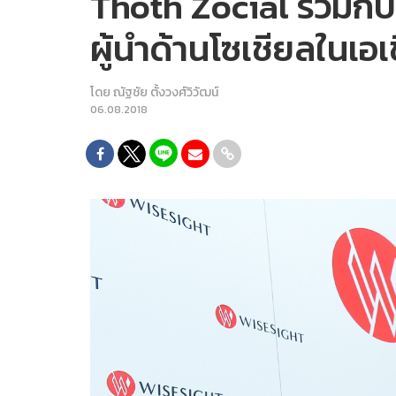
Thoth Zocial ร่วมกับ
ผู้นำด้านโซเชียลในเอ
โดย
ณัฐชัย ตั้งวงศ์วิวัฒน์
06.08.2018