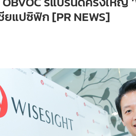
 OBVOC รีแบรนด์ครั้งใหญ่ ‘
เชียแปซิฟิก [PR NEWS]