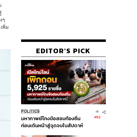
บ
่
างๆ
พิ่ม
EDITOR'S PICK
POLITICS
492
มหากาพย์โกงข้อสอบท้องถิ่น
ก่อนเดินหน้าสู่จุดจบในสัปดาห์
นี้