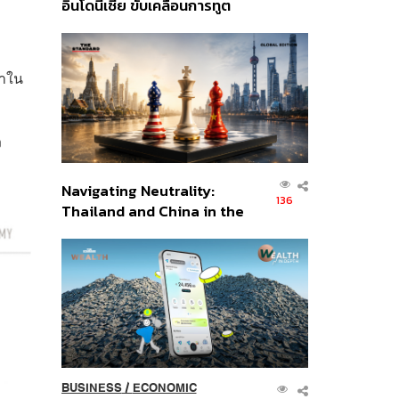
อินโดนีเซีย ขับเคลื่อนการทูต
เศรษฐกิจเชิงรุก ประกาศหุ้น
ส่วนยุทธศาสตร์ไทย –
อินโดนีเซีย
ษาใน
ง
Navigating Neutrality:
136
Thailand and China in the
Age of a New Global
Order
BUSINESS
/
ECONOMIC