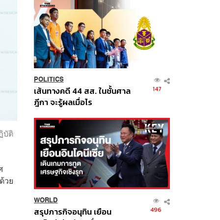
POLITICS
147
เส้นทางคดี 44 สส. ในชั้นศาล
ฎีกา จะรู้ผลเมื่อไร
บัติ
ศ
กด้วย
WORLD
496
สรุปภารกิจอนุทิน เยือน