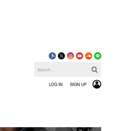
LOG IN
SIGN UP