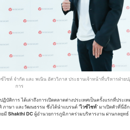
วซ์ไซท์ จำกัด และ พเนิน อัศววิภาส ประธานเจ้าหน้าที่บริหารฝ่ายปฏิ
การ
ปฏิบัติการ ได้เล่าถึงการเปิดตลาดต่างประเทศเป็นครั้งแรกที่ประเท
าติ ภาษา และวัฒนธรรม ซึ่งได้นำแบรนด์
‘ไวซ์ไซท์’
มาเปิดตัวที่นี่อี
ดยมี
Shakthi DC
ผู้อำนวยการภูมิภาคร่วมบริหารงาน ผ่านกลยุทธ์