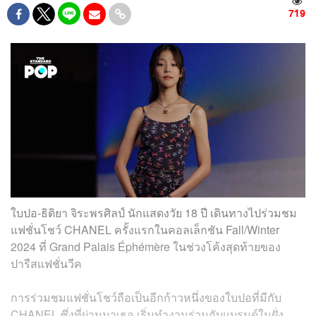
719
ใบปอ-ธิติยา จิระพรศิลป์ นักแสดงวัย 18 ปี เดินทางไปร่วมชม
แฟชั่นโชว์ CHANEL ครั้งแรกในคอลเล็กชัน Fall/Winter
2024 ที่ Grand Palais Éphémère ในช่วงโค้งสุดท้ายของ
ปารีสแฟชั่นวีค
การร่วมชมแฟชั่นโชว์ถือเป็นอีกก้าวหนึ่งของใบปอที่มีกับ
CHANEL ซึ่งที่ผ่านมาเธอ เริ่มทำงานร่วมกับแบรนด์ในฝั่ง