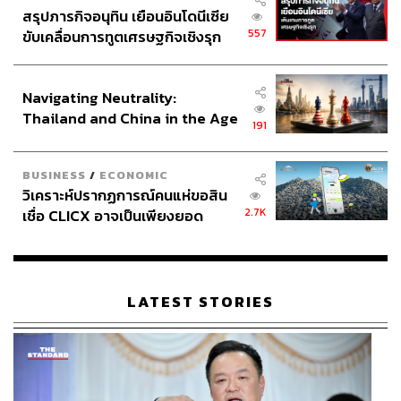
สรุปภารกิจอนุทิน เยือนอินโดนีเซีย
557
ขับเคลื่อนการทูตเศรษฐกิจเชิงรุก
ประกาศหุ้นส่วนยุทธศาสตร์ไทย –
อินโดนีเซีย
Navigating Neutrality:
Thailand and China in the Age
191
of a New Global Order
BUSINESS
/
ECONOMIC
วิเคราะห์ปรากฏการณ์คนแห่ขอสิน
2.7K
เชื่อ CLICX อาจเป็นเพียงยอด
ภูเขาน้ำแข็ง ของปัญหาหนี้ครัว
เรือนไทยที่ถูกซุกไว้
LATEST STORIES