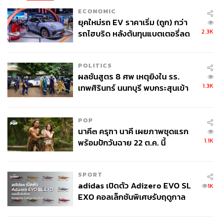
ECONOMIC
ยุคใหม่รถ EV ราคาเริ่ม (ถูก) กว่า
2.3K
รถไฮบริด หลังต้นทุนแบตเตอรี่ลด
ลง - จีนแห่บุกตลาดเกิดใหม่
POLITICS
ผลชันสูตร 8 ศพ เหตุยิงใน รร.
1.3K
เทพศิรินทร์ นนทบุรี พบกระสุนเข้า
จุดสำคัญ ‘ศีรษะ-หน้าอก’ ครูถูกยิง
4 นัด จากระยะไกล
POP
นาคี๓ ครุฑา นาคี เผยภาพชุดแรก
1.1K
พร้อมปักวันฉาย 22 ต.ค. นี้
SPORT
adidas เปิดตัว Adizero EVO SL
1K
EXO คอลเล็กชันพิเศษรับฤดูกาล
College Football