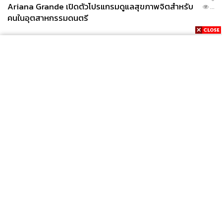
Ariana Grande เปิดตัวโปรแกรมดูแลสุขภาพจิตสำหรับ
...
คนในอุตสาหกรรมดนตรี
News
Wealth
Pop
Podcast
Video
Now
Opinion
Careers
Events
Privacy
About
Contact
Policy
FOR
ADVERTISING
MEMBERSHIP