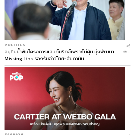
POLITICS
อนุทินย้ำพับโครงการแลนด์บริดจ์เพราะไม่คุ้ม มุ่งพัฒนา
...
Missing Link รองรับอ่าวไทย-อันดามัน
FASHION