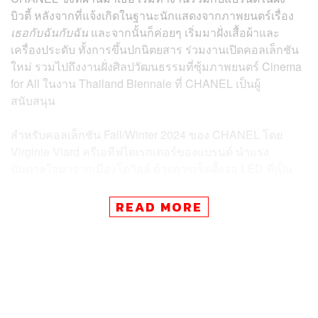
บิวตี้ หลังจากที่แจ้งเกิดในฐานะนักแสดงจากภาพยนตร์เรื่อง
เธอกับฉันกับฉัน
และจากนั้นก็ค่อยๆ เริ่มมาฝั่งเสื้อผ้าและ
เครื่องประดับ ทั้งการขึ้นปกนิตยสาร ร่วมงานเปิดคอลเล็กชัน
ใหม่ รวมไปถึงงานฝั่งศิลปวัฒนธรรมที่ซุ้มภาพยนตร์ Cinema
for All ในงาน Thailand Biennale ที่ CHANEL เป็นผู้
สนับสนุน
สำหรับคอลเล็กชัน Fall/Winter 2024 ของ CHANEL โดย
Virginie Viard ครีเอทีฟไดเรกเตอร์ของแบรนด์ นำแรง
บันดาลใจมาจากเมือง
โดวิลล์
ด้วยการเซ็ตติ้งจอ LED ที่เป็น
ภาพริมชายหาดทางตะวันตกของฝรั่งเศส ซึ่งเป็นเมืองสำคัญ
ของแบรนด์ที่ Gabrielle Chanel เปิดร้านสาขา 2 ที่เมืองนี้
READ MORE
นอกจากนั้นในคอลเล็กชันนี้ยังมีการเปิดภาพยนตร์สั้นที่กำกับ
โดย Inez & Vinoodh และได้ Penélope Cruz เฮาส์แอมบา
สเดอร์ และ Brad Pitt ผู้ชายคนแรกที่ขึ้นแคมเปญน้ำหอม
CHANEL N°5 มาร่วมแสดง ซึ่งภาพยนตร์สั้นเรื่องนี้ได้แรง
บันดาลใจมาจากภาพยนตร์เรื่อง
A Man and A Woman
โดย