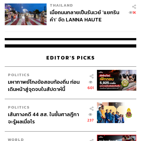
THAILAND
เมื่อถนนกลายเป็นรันเวย์ ‘แยกริน
1K
คำ’ จัด LANNA HAUTE
COUTURE กลางสายฝน
EDITOR'S PICKS
POLITICS
มหากาพย์โกงข้อสอบท้องถิ่น ก่อน
601
เดินหน้าสู่จุดจบในสัปดาห์นี้
POLITICS
เส้นทางคดี 44 สส. ในชั้นศาลฎีกา
237
จะรู้ผลเมื่อไร
WORLD