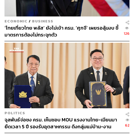
ECONOMIC
/
BUSINESS
‘ไทยเที่ยวไทย พลัส’ ยังไม่เข้า ครม. ‘ศุภจี’ เผยรอลุ้นงบ ชี้
126
มาตรการต้องไม่กระจุกตัว
POLITICS
จุลพันธ์จ่อชง ครม. เห็นชอบ MOU แรงงานไทย-เมียนมา
62
ยืดเวลา 5 ปี รองรับอุตสาหกรรม ดึงกลุ่มแม่บ้าน-งาน
อิสระเข้าสู่ระบบประกันสังคม