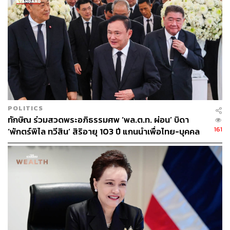
POLITICS
ทักษิณ ร่วมสวดพระอภิธรรมศพ ‘พล.ต.ท. ผ่อน’ บิดา
161
‘พักตร์พิไล ทวีสิน’ สิริอายุ 103 ปี แกนนำเพื่อไทย-บุคคล
หลากวงการร่วมอาลัย