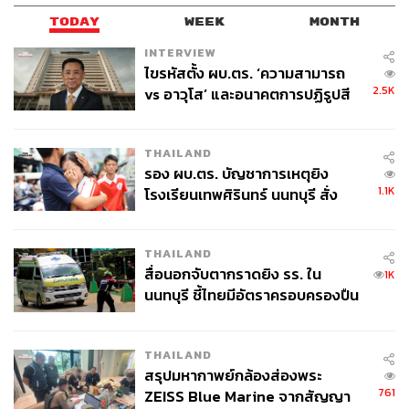
TODAY
WEEK
MONTH
INTERVIEW
ไขรหัสตั้ง ผบ.ตร. ‘ความสามารถ
2.5K
vs อาวุโส’ และอนาคตการปฏิรูปสี
กากี กับ พล.ต.อ. เอก อังสนานนท์
THAILAND
รอง ผบ.ตร. บัญชาการเหตุยิง
1.1K
โรงเรียนเทพศิรินทร์ นนทบุรี สั่ง
ค้นหา 2 รอบยืนยันไร้คนติดค้าง พบ
ศพปู่-ย่าที่บ้านพักผู้ก่อเหตุ
THAILAND
สื่อนอกจับตากราดยิง รร. ใน
1K
นนทบุรี ชี้ไทยมีอัตราครอบครองปืน
สูงในระดับต้นของภูมิภาค
THAILAND
สรุปมหากาพย์กล้องส่องพระ
761
ZEISS Blue Marine จากสัญญา