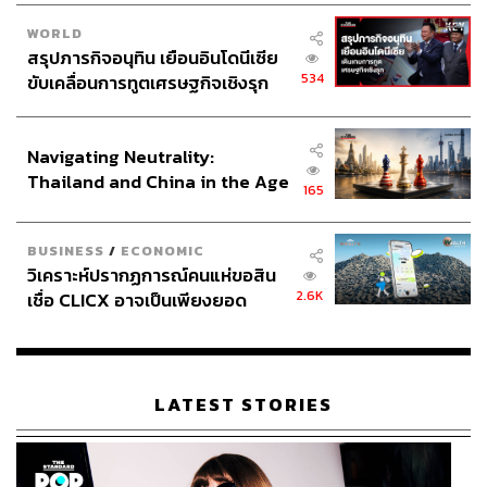
WORLD
สรุปภารกิจอนุทิน เยือนอินโดนีเซีย
534
ขับเคลื่อนการทูตเศรษฐกิจเชิงรุก
ประกาศหุ้นส่วนยุทธศาสตร์ไทย –
อินโดนีเซีย
Navigating Neutrality:
Thailand and China in the Age
165
of a New Global Order
BUSINESS
/
ECONOMIC
วิเคราะห์ปรากฏการณ์คนแห่ขอสิน
2.6K
เชื่อ CLICX อาจเป็นเพียงยอด
ภูเขาน้ำแข็ง ของปัญหาหนี้ครัว
เรือนไทยที่ถูกซุกไว้
LATEST STORIES