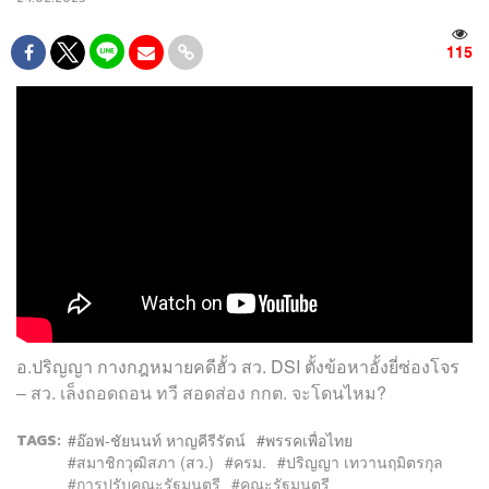
115
อ.ปริญญา กางกฎหมายคดีฮั้ว สว. DSI ตั้งข้อหาอั้งยี่ซ่องโจร
– สว. เล็งถอดถอน ทวี สอดส่อง กกต. จะโดนไหม?
TAGS:
อ๊อฟ-ชัยนนท์ หาญคีรีรัตน์
พรรคเพื่อไทย
สมาชิกวุฒิสภา (สว.)
ครม.
ปริญญา เทวานฤมิตรกุล
การปรับคณะรัฐมนตรี
คณะรัฐมนตรี