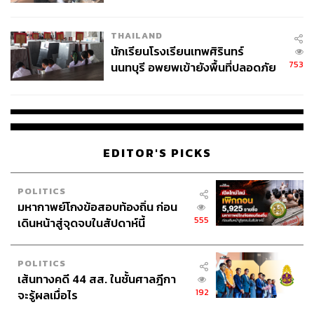
ผลิต 8.3 ล้าน สู่ข้อพิพาท ‘มา
เวลล์ฯ’ ฟ้อง ‘โทน บางแค’ ผิดนัด
THAILAND
จ่ายหนี้-แอบระบุแบรนด์
นักเรียนโรงเรียนเทพศิรินทร์
753
นนทบุรี อพยพเข้ายังพื้นที่ปลอดภัย
ชั่วคราว หลังเหตุใช้อาวุธปืนภายใน
โรงเรียนคลี่คลาย
EDITOR'S PICKS
POLITICS
มหากาพย์โกงข้อสอบท้องถิ่น ก่อน
555
เดินหน้าสู่จุดจบในสัปดาห์นี้
POLITICS
เส้นทางคดี 44 สส. ในชั้นศาลฎีกา
192
จะรู้ผลเมื่อไร