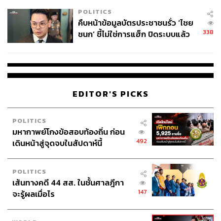
POLITICS
คืบหน้าข้อมูลบัตรประชาชนรั่ว ‘ไชย
338
ชนก’ ชี้ไม่ใช่การแฮ็ก ปิดระบบแล้ว
พบต้นตอจาก IP เดียว
EDITOR'S PICKS
POLITICS
มหากาพย์โกงข้อสอบท้องถิ่น ก่อน
492
เดินหน้าสู่จุดจบในสัปดาห์นี้
POLITICS
เส้นทางคดี 44 สส. ในชั้นศาลฎีกา
147
จะรู้ผลเมื่อไร