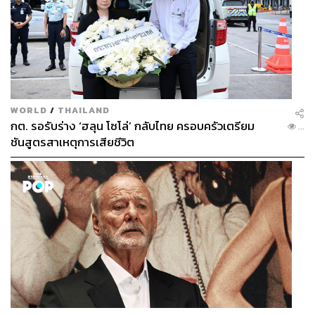
WORLD
/
THAILAND
กต. รอรับร่าง ‘ฮลุน โซโล่’ กลับไทย ครอบครัวเตรียม
...
ชันสูตรสาเหตุการเสียชีวิต