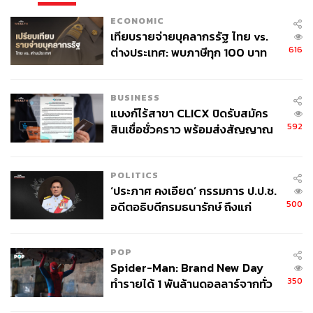
ECONOMIC
เทียบรายจ่ายบุคลากรรัฐ ไทย vs.
616
ต่างประเทศ: พบภาษีทุก 100 บาท
ของคนไทยใช้ไปกับข้าราชการเฉียด
40 บาท
BUSINESS
แบงก์ไร้สาขา CLICX ปิดรับสมัคร
592
สินเชื่อชั่วคราว พร้อมส่งสัญญาณ
เตือนกลุ่มกู้เงินผิดวัตถุประสงค์-ให้
ข้อมูลเท็จ เตรียมดำเนินคดีเด็ดขาด
POLITICS
‘ประภาศ คงเอียด’ กรรมการ ป.ป.ช.
500
อดีตอธิบดีกรมธนารักษ์ ถึงแก่
อนิจกรรม
POP
Spider-Man: Brand New Day
350
ทำรายได้ 1 พันล้านดอลลาร์จากทั่ว
โลกภายใน 6 วัน