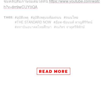
ชมคลิปสัมภาษณ์เต็มได้ที่นี่
https://www.youtube.com/watc
h?v=8rr9wCUY0QA
TAGS:
อุบัติเหตุ
อุบัติเหตุบนท้องถนน
ถนนไทย
THE STANDARD NOW
อ๊อฟ-ชัยนนท์ หาญคีรีรัตน์
สถาบันอนาคตไทยศึกษา
ณภัทร จาตุศรีพิทักษ์
READ MORE
27
ABOUT THE AUTHOR
THE STANDARD TEAM
กองบรรณาธิการ THE STANDARD