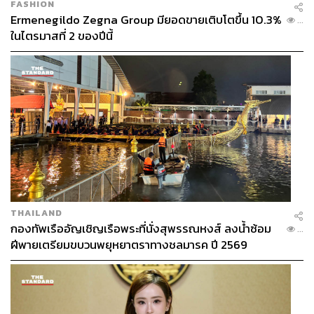
FASHION
Ermenegildo Zegna Group มียอดขายเติบโตขึ้น 10.3%
...
ในไตรมาสที่ 2 ของปีนี้
THAILAND
กองทัพเรืออัญเชิญเรือพระที่นั่งสุพรรณหงส์ ลงน้ำซ้อม
...
ฝีพายเตรียมขบวนพยุหยาตราทางชลมารค ปี 2569