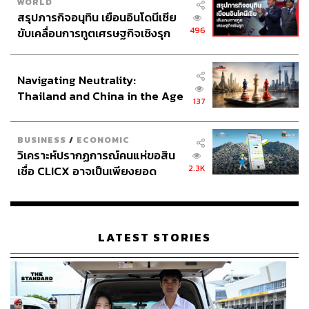
WORLD
สรุปภารกิจอนุทิน เยือนอินโดนีเซีย
496
ขับเคลื่อนการทูตเศรษฐกิจเชิงรุก
ประกาศหุ้นส่วนยุทธศาสตร์ไทย –
อินโดนีเซีย
Navigating Neutrality:
Thailand and China in the Age
137
of a New Global Order
BUSINESS
/
ECONOMIC
วิเคราะห์ปรากฏการณ์คนแห่ขอสิน
2.3K
เชื่อ CLICX อาจเป็นเพียงยอด
ภูเขาน้ำแข็ง ของปัญหาหนี้ครัว
เรือนไทยที่ถูกซุกไว้
LATEST STORIES