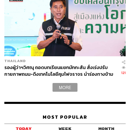
THAILAND
รองผู้ว่าฯวิศณุ ถอดบทเรียนแยกมักกะสัน สั่งเร่งปรับ
121
กายภาพถนน-ดึงเทคโนโลยีคุมไฟจราจร นำร่องทางข้าม
รถไฟทั่วกรุง 32 จุด
MORE
MOST POPULAR
TODAY
WEEK
MONTH