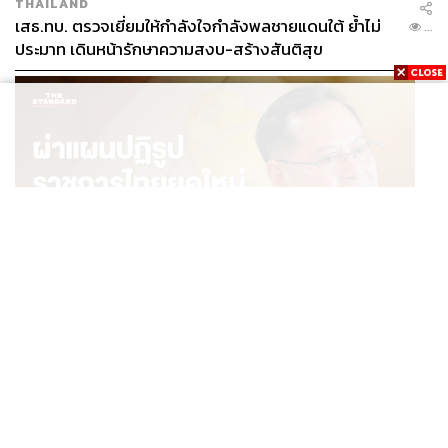
THAILAND
เสธ.ทบ. ตรวจเยี่ยมให้กำลังใจกำลังพลชายแดนใต้ ย้ำไม่
...
ประมาท เดินหน้ารักษาความสงบ-สร้างสันติสุข
POLITICS
ผ่าแผนปฏิรูปราชการไทยยุคใหม่ ‘รัฐจิ๋วแต่แจ๋ว’ ในแบบ
...
ปกรณ์ นิลประพันธ์