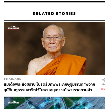
RELATED STORIES
THAILAND
สมเด็จพระสังฆราช โปรดรับศพพระภิกษุผู้มรณภาพจาก
158
อุบัติเหตุธรรมจาริกไว้ในพระอนุเคราะห์ พระราชทานผ้า
ไตร-ช่อไม้จันทน์ พร้อมคิลานปัจจัยแก่พระอาพาธ