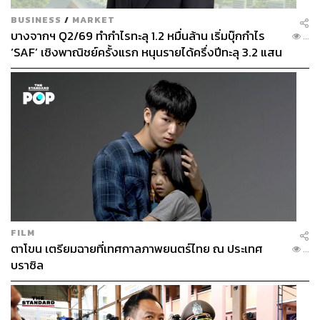
BUSINESS
/
MARKET
บางจากฯ Q2/69 ทำกำไรทะลุ 1.2 หมื่นล้าน เริ่มบุ๊กกำไร
...
‘SAF’ เชิงพาณิชย์ครั้งแรก หนุนรายได้ครึ่งปีทะลุ 3.2 แสน
ล้าน
FILM
ตาโขน เตรียมฉายที่เทศกาลภาพยนตร์ไทย ณ ประเทศ
...
บราซิล