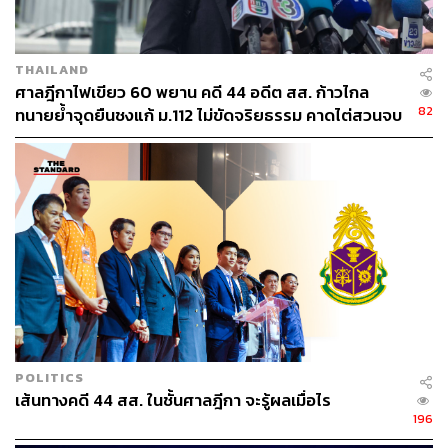
THAILAND
ศาลฎีกาไฟเขียว 60 พยาน คดี 44 อดีต สส. ก้าวไกล
82
ทนายย้ำจุดยืนชงแก้ ม.112 ไม่ขัดจริยธรรม คาดไต่สวนจบ
พฤษภาคมปี 2570
POLITICS
เส้นทางคดี 44 สส. ในชั้นศาลฎีกา จะรู้ผลเมื่อไร
196