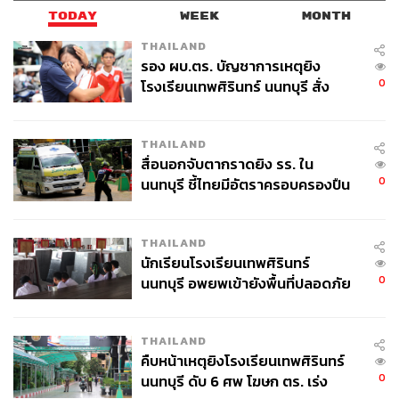
TODAY
WEEK
MONTH
THAILAND
รอง ผบ.ตร. บัญชาการเหตุยิง
0
โรงเรียนเทพศิรินทร์ นนทบุรี สั่ง
ค้นหา 2 รอบยืนยันไร้คนติดค้าง พบ
ศพปู่-ย่าที่บ้านพักผู้ก่อเหตุ
THAILAND
สื่อนอกจับตากราดยิง รร. ใน
0
นนทบุรี ชี้ไทยมีอัตราครอบครองปืน
สูงในระดับต้นของภูมิภาค
THAILAND
นักเรียนโรงเรียนเทพศิรินทร์
0
นนทบุรี อพยพเข้ายังพื้นที่ปลอดภัย
ชั่วคราว หลังเหตุใช้อาวุธปืนภายใน
โรงเรียนคลี่คลาย
THAILAND
คืบหน้าเหตุยิงโรงเรียนเทพศิรินทร์
0
นนทบุรี ดับ 6 ศพ โฆษก ตร. เร่ง