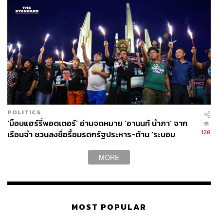
POLITICS
‘ม็อบแฮร์รี่พอตเตอร์’ อ่านจดหมาย ‘อานนท์ นำภา’ จาก
128
เรือนจำ ชวนลงชื่อรื้อมรดกรัฐประหาร-ต้าน ‘ระบอบ
สีน้ำเงิน’
MORE
MOST POPULAR