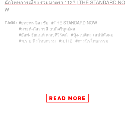
นักโทษการเมือง รวมมาตรา 112? | THE STANDARD NO
W
TAGS:
ยุทธพร อิสรชัย
THE STANDARD NOW
มายด์-ภัสราวลี ธนกิจวิบูลย์ผล
อ๊อฟ-ชัยนนท์ หาญคีรีรัตน์
บุ้ง-เนติพร เสน่ห์สังคม
พ.ร.บ.นิรโทษกรรม
ม.112
การนิรโทษกรรม
95
READ MORE
ABOUT THE AUTHOR
THE STANDARD TEAM
กองบรรณาธิการ THE STANDARD