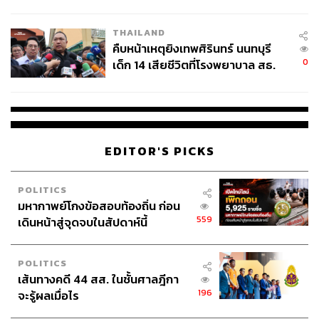
สอบปมขโมยปืนปู่ก่อเหตุ
THAILAND
คืบหน้าเหตุยิงเทพศิรินทร์ นนทบุรี
0
เด็ก 14 เสียชีวิตที่โรงพยาบาล สธ.
ยืนยันครูเสียชีวิต 5 ราย เจ็บ 22
ราย
EDITOR'S PICKS
POLITICS
มหากาพย์โกงข้อสอบท้องถิ่น ก่อน
559
เดินหน้าสู่จุดจบในสัปดาห์นี้
POLITICS
เส้นทางคดี 44 สส. ในชั้นศาลฎีกา
196
จะรู้ผลเมื่อไร