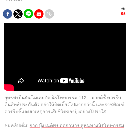
95
ยุทธพรยืนยัน ไม่เคยตัด นิรโทษกรรม 112 – มายด์ชี้ ควรรีบ
คืนสิทธิประกันตัว อย่าให้บิดเบี้ยวไปมากกว่านี้ และราชทัณฑ์
ควรรีบชี้แจงสาเหตุการเสียชีวิตของบุ้งอย่างโปร่งใส
ชมคลิปเต็ม:
จาก บุ้ง เนติพร อดอาหาร สู่หนทางนิรโทษกรรม