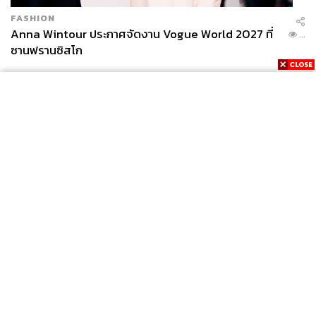
FASHION
Anna Wintour ประกาศจัดงาน Vogue World 2027 ที่
...
ซานฟรานซิสโก
News
Wealth
Pop
Podcast
Video
Now
Opinion
Careers
Events
Privacy
About
Contact
Policy
FOR
ADVERTISING
MEMBERSHIP