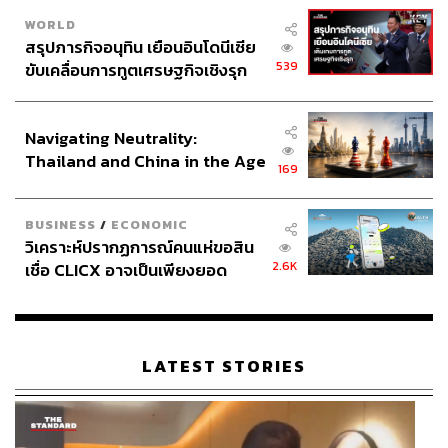
WORLD
สรุปภารกิจอนุทิน เยือนอินโดนีเซีย
539
ขับเคลื่อนการทูตเศรษฐกิจเชิงรุก
ประกาศหุ้นส่วนยุทธศาสตร์ไทย –
อินโดนีเซีย
Navigating Neutrality:
Thailand and China in the Age
169
of a New Global Order
BUSINESS
/
ECONOMIC
วิเคราะห์ปรากฏการณ์คนแห่ขอสิน
2.6K
เชื่อ CLICX อาจเป็นเพียงยอด
ภูเขาน้ำแข็ง ของปัญหาหนี้ครัว
เรือนไทยที่ถูกซุกไว้
LATEST STORIES