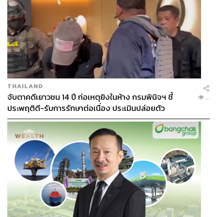
THAILAND
จับตาคดีเยาวชน 14 ปี ก่อเหตุยิงในห้าง กรมพินิจฯ ชี้
...
ประพฤติดี-รับการรักษาต่อเนื่อง ประเมินปล่อยตัว