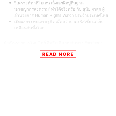
วิเคราะห์ท่าทีไบเดน เล็งเอาผิดปูตินฐาน
‘อาชญากรสงคราม’ ทำได้จริงหรือ กับ สุนัย ผาสุก ผู้
อำนวยการ Human Rights Watch ประจำประเทศไทย
เปิดผลกระทบเศรษฐกิจ เมื่อคว่ำบาตรรัสเซีย แต่เจ็บ
เหมือนกันทั้งโลก
ดำเนินรายการโดย วิทย์ สิทธิเวคิน พบกันทาง Facebook
และ YouTube ของ THE STANDARD วันนี้ 8 เมษายน เวลา
READ MORE
15.30 น. เป็นต้นไป
TAGS:
Russia
Ukraine
THE STANDARD NOW
วิทย์ สิทธิเวคิน
วิกฤตรัสเซีย vs ยูเครน
ความขัดแย้ง