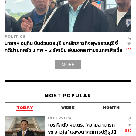
POLITICS
นายกฯ อนุทิน บินด่วนชลบุรี ยกเลิกภารกิจสุพรรณบุรี จี้
174
คดีฆ่ายกครัว 3 ศพ – 2 รัสเซีย อัปมงคล ทำประเทศเสียชื่อ
เสียง
MORE
MOST POPULAR
TODAY
WEEK
MONTH
INTERVIEW
ไขรหัสตั้ง ผบ.ตร. ‘ความสามารถ
632
vs อาวุโส’ และอนาคตการปฏิรูปสี