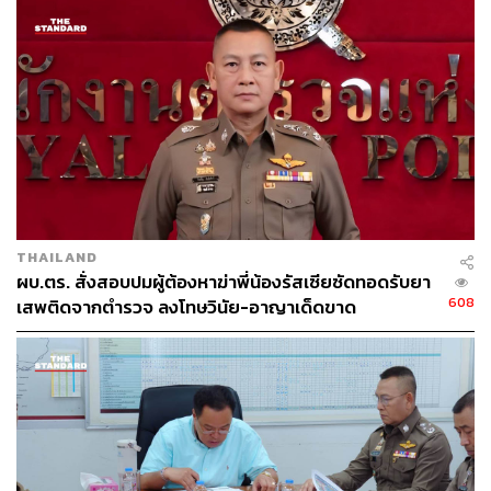
THAILAND
ผบ.ตร. สั่งสอบปมผู้ต้องหาฆ่าพี่น้องรัสเซียซัดทอดรับยา
608
เสพติดจากตำรวจ ลงโทษวินัย-อาญาเด็ดขาด