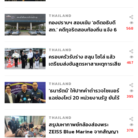
กากี กับ พล.ต.อ. เอก อังสนานนท์
THAILAND
กองปราบฯ สอบเข้ม ‘อดีตอธิบดี
568
สถ.’ คดีทุจริตสอบท้องถิ่น แจ้ง 6
ข้อหาหนัก จ่อชง ป.ป.ช. 12 ส.ค. นี้
THAILAND
ครอบครัวรับร่าง ฮลุน โซโล่ แล้ว
467
เตรียมส่งชันสูตรหาสาเหตุการเสีย
ชีวิต
THAILAND
‘ธนารัตน์’ ให้ปากคำตำรวจไซเบอร์
395
แฉช่องโหว่ 20 หน่วยงานรัฐ ยันไร้
นัยทางการเมือง
THAILAND
สรุปมหากาพย์กล้องส่องพระ
378
ZEISS Blue Marine จากสัญญา