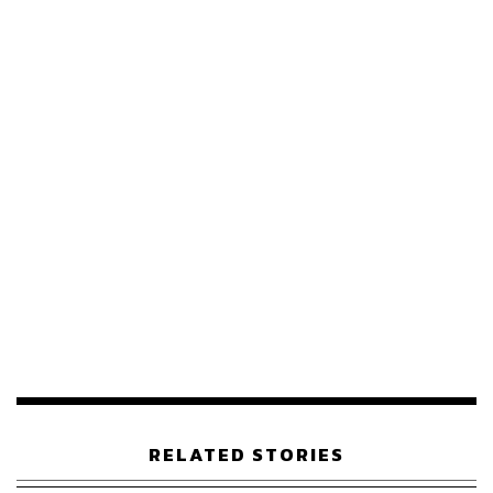
47
ABOUT THE AUTHOR
THE STANDARD TEAM
กองบรรณาธิการ THE STANDARD
RELATED STORIES