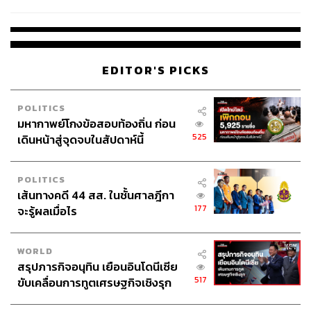
ผลิต 8.3 ล้าน สู่ข้อพิพาท ‘มา
เวลล์ฯ’ ฟ้อง ‘โทน บางแค’ ผิดนัด
จ่ายหนี้-แอบระบุแบรนด์
EDITOR'S PICKS
POLITICS
มหากาพย์โกงข้อสอบท้องถิ่น ก่อน
525
เดินหน้าสู่จุดจบในสัปดาห์นี้
POLITICS
เส้นทางคดี 44 สส. ในชั้นศาลฎีกา
177
จะรู้ผลเมื่อไร
WORLD
สรุปภารกิจอนุทิน เยือนอินโดนีเซีย
517
ขับเคลื่อนการทูตเศรษฐกิจเชิงรุก
ประกาศหุ้นส่วนยุทธศาสตร์ไทย –