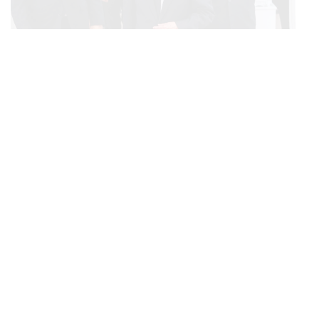
POLITICS
ทักษิณ ร่วมสวดพระอภิธรรมศพ ‘พล.ต.ท. ผ่อน’ บิดา
...
‘พักตร์พิไล ทวีสิน’ สิริอายุ 103 ปี แกนนำเพื่อไทย-บุคคล
หลากวงการร่วมอาลัย
BUSINESS
/
ECONOMIC
คลังเตรียมจำหน่ายพันธบัตรรัฐบาล ‘ออมพลัส’ รอบถัดไป
...
เร็วสุด 4 ก.ย.นี้ อาจเพิ่มสัดส่วนการขายแบบ Small Lot
First มากขึ้น