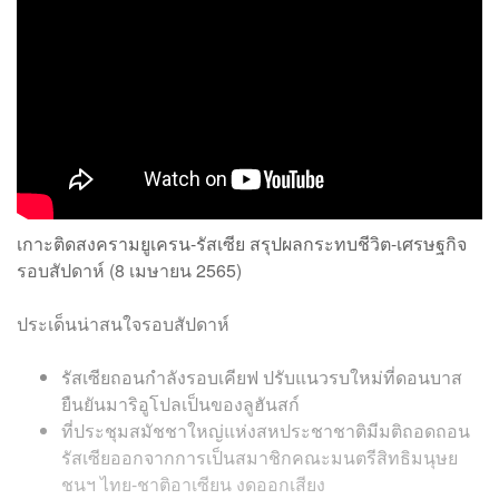
เกาะติดสงครามยูเครน-รัสเซีย สรุปผลกระทบชีวิต-เศรษฐกิจ
รอบสัปดาห์ (8 เมษายน 2565)
ประเด็นน่าสนใจรอบสัปดาห์
รัสเซียถอนกำลังรอบเคียฟ ปรับแนวรบใหม่ที่ดอนบาส
ยืนยันมาริอูโปลเป็นของลูฮันสก์
ที่ประชุมสมัชชาใหญ่แห่งสหประชาชาติมีมติถอดถอน
รัสเซียออกจากการเป็นสมาชิกคณะมนตรีสิทธิมนุษย
ชนฯ ไทย-ชาติอาเซียน งดออกเสียง