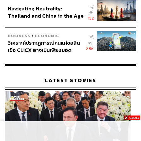
อินโดนีเซีย
Navigating Neutrality:
Thailand and China in the Age
152
of a New Global Order
BUSINESS
/
ECONOMIC
วิเคราะห์ปรากฏการณ์คนแห่ขอสิน
2.5K
เชื่อ CLICX อาจเป็นเพียงยอด
ภูเขาน้ำแข็ง ของปัญหาหนี้ครัว
เรือนไทยที่ถูกซุกไว้
LATEST STORIES