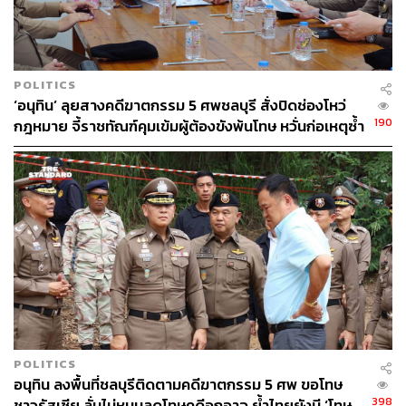
POLITICS
‘อนุทิน’ ลุยสางคดีฆาตกรรม 5 ศพชลบุรี สั่งปิดช่องโหว่
190
กฎหมาย จี้ราชทัณฑ์คุมเข้มผู้ต้องขังพ้นโทษ หวั่นก่อเหตุซ้ำ
รอย
POLITICS
อนุทิน ลงพื้นที่ชลบุรีติดตามคดีฆาตกรรม 5 ศพ ขอโทษ
398
ชาวรัสเซีย ลั่นไม่หนุนลดโทษคดีอุกอาจ ย้ำไทยยังมี ‘โทษ