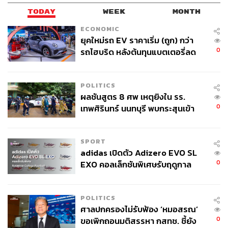
TODAY
WEEK
MONTH
ECONOMIC
ยุคใหม่รถ EV ราคาเริ่ม (ถูก) กว่า
0
รถไฮบริด หลังต้นทุนแบตเตอรี่ลด
ลง - จีนแห่บุกตลาดเกิดใหม่
POLITICS
ผลชันสูตร 8 ศพ เหตุยิงใน รร.
0
เทพศิรินทร์ นนทบุรี พบกระสุนเข้า
จุดสำคัญ ‘ศีรษะ-หน้าอก’ ครูถูกยิง
4 นัด จากระยะไกล
SPORT
adidas เปิดตัว Adizero EVO SL
0
EXO คอลเล็กชันพิเศษรับฤดูกาล
College Football
POLITICS
ศาลปกครองไม่รับฟ้อง ‘หมอสรณ’
0
ขอเพิกถอนมติสรรหา กสทช. ชี้ยัง