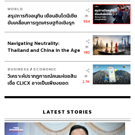
WORLD
สรุปภารกิจอนุทิน เยือนอินโดนีเซีย
554
ขับเคลื่อนการทูตเศรษฐกิจเชิงรุก
ประกาศหุ้นส่วนยุทธศาสตร์ไทย –
อินโดนีเซีย
Navigating Neutrality:
Thailand and China in the Age
190
of a New Global Order
BUSINESS
/
ECONOMIC
วิเคราะห์ปรากฏการณ์คนแห่ขอสิน
2.7K
เชื่อ CLICX อาจเป็นเพียงยอด
ภูเขาน้ำแข็ง ของปัญหาหนี้ครัว
เรือนไทยที่ถูกซุกไว้
LATEST STORIES