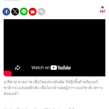
107
อ.พิชาย ฉายภาพ เพื่อไทยประเมินผิด ให้อุ๊งอิ๊งตำหนิแบงก์
ชาติ กระแสเลยตีกลับ เชื่อไม่กล้าปลดผู้ว่าฯ แบงก์ชาติ เพราะ
ต้นทุนต่ำ