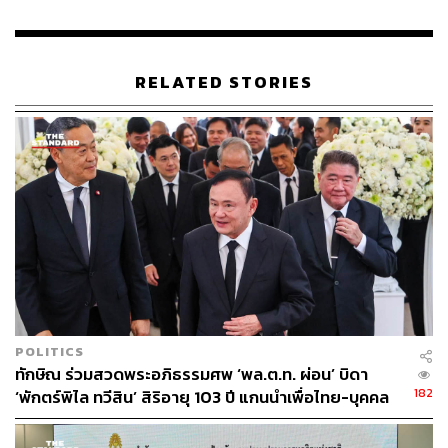
RELATED STORIES
POLITICS
ทักษิณ ร่วมสวดพระอภิธรรมศพ ‘พล.ต.ท. ผ่อน’ บิดา
182
‘พักตร์พิไล ทวีสิน’ สิริอายุ 103 ปี แกนนำเพื่อไทย-บุคคล
หลากวงการร่วมอาลัย