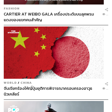
FASHION
CARTIER AT WEIBO GALA เครื่องประดับบนลุคพรม
...
แดงของแขกคนสำคัญ
WORLD
/
CHINA
จีนเรียกร้องให้ญี่ปุ่นยุติการพิจารณาครอบครองอาวุธ
...
นิวเคลียร์