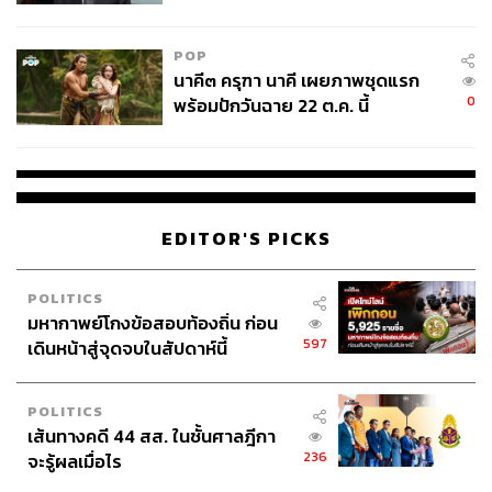
ไม่ใช่ผู้เดือดร้อนเสียหาย
POP
นาคี๓ ครุฑา นาคี เผยภาพชุดแรก
0
พร้อมปักวันฉาย 22 ต.ค. นี้
EDITOR'S PICKS
POLITICS
มหากาพย์โกงข้อสอบท้องถิ่น ก่อน
597
เดินหน้าสู่จุดจบในสัปดาห์นี้
POLITICS
เส้นทางคดี 44 สส. ในชั้นศาลฎีกา
236
จะรู้ผลเมื่อไร