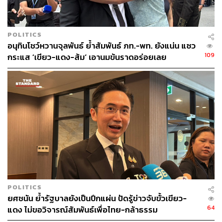
POLITICS
อนุทินโชว์หวานจุลพันธ์ ย้ำสัมพันธ์ ภท.-พท. ยังแน่น แซว
109
กระแส ‘เขียว-แดง-ส้ม’ เอานมข้นราดอร่อยเลย
POLITICS
ยศชนัน ย้ำรัฐบาลยังเป็นปึกแผ่น ปัดรู้ข่าวจับขั้วเขียว-
64
แดง ไม่ขอวิจารณ์สัมพันธ์เพื่อไทย-กล้าธรรม