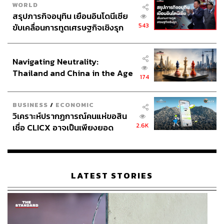
WORLD
สรุปภารกิจอนุทิน เยือนอินโดนีเซีย
543
ขับเคลื่อนการทูตเศรษฐกิจเชิงรุก
ประกาศหุ้นส่วนยุทธศาสตร์ไทย –
อินโดนีเซีย
Navigating Neutrality:
Thailand and China in the Age
174
of a New Global Order
BUSINESS
/
ECONOMIC
วิเคราะห์ปรากฏการณ์คนแห่ขอสิน
2.6K
เชื่อ CLICX อาจเป็นเพียงยอด
ภูเขาน้ำแข็ง ของปัญหาหนี้ครัว
เรือนไทยที่ถูกซุกไว้
LATEST STORIES