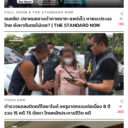
FULL SHOW
/
THE STANDARD NOW
ชมคลิป: ปลาหมอคางดำตายยาก-แพร่เร็ว หายนะประมง
130
ไทย ยังหาต้นตอไม่เจอ? | THE STANDARD NOW
THAILAND
ตำรวจแถลงปิดคดีไซยาไนด์ เหตุฆาตกรรมต่อเนื่อง 8 ปี
260
รวม 15 คดี 75 ข้อหา โทษหนักประหารชีวิต คดี
ประวัติศาสตร์ที่ใช้ชุดสืบสวนมากที่สุด