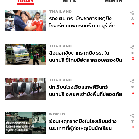
TODAY
WEEK
MONTH
THAILAND
รอง ผบ.ตร. บัญชาการเหตุยิง
0
โรงเรียนเทพศิรินทร์ นนทบุรี สั่ง
ค้นหา 2 รอบยืนยันไร้คนติดค้าง พบ
ศพปู่-ย่าที่บ้านพักผู้ก่อเหตุ
THAILAND
สื่อนอกจับตากราดยิง รร. ใน
0
นนทบุรี ชี้ไทยมีอัตราครอบครองปืน
สูงในระดับต้นของภูมิภาค
THAILAND
นักเรียนโรงเรียนเทพศิรินทร์
0
นนทบุรี อพยพเข้ายังพื้นที่ปลอดภัย
ชั่วคราว หลังเหตุใช้อาวุธปืนภายใน
โรงเรียนคลี่คลาย
WORLD
ย้อนเหตุกราดยิงในโรงเรียนต่าง
0
ประเทศ ที่ผู้ก่อเหตุเป็นนักเรียน