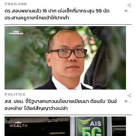
THAILAND
ตร.สอบพยานแล้ว 16 ปาก เร่งเช็กที่มากระสุน 98 นัด
...
ประสานครูภาษาไทยเข้าให้ปากคำ
POLITICS
สส. ปชน. จี้รัฐบาลทบทวนนโยบายเมียนมา ต้อนรับ ‘มินอ่
...
องหล่าย’ ได้แค่สัญญาว่างเปล่า