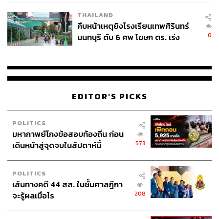
THAILAND
คืบหน้าเหตุยิงโรงเรียนเทพศิรินทร์
0
นนทบุรี ดับ 6 ศพ โฆษก ตร. เร่ง
สอบปมขโมยปืนปู่ก่อเหตุ
EDITOR'S PICKS
POLITICS
มหากาพย์โกงข้อสอบท้องถิ่น ก่อน
573
เดินหน้าสู่จุดจบในสัปดาห์นี้
POLITICS
เส้นทางคดี 44 สส. ในชั้นศาลฎีกา
208
จะรู้ผลเมื่อไร