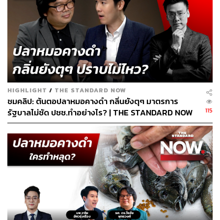
HIGHLIGHT
/
THE STANDARD NOW
ชมคลิป: ต้นตอปลาหมอคางดำ กลิ่นยังตุๆ มาตรการ
115
รัฐบาลไม่ชัด ปชช.ทำอย่างไร? | THE STANDARD NOW
(HL)