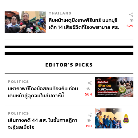
สอบปมขโมยปืนปู่ก่อเหตุ
THAILAND
คืบหน้าเหตุยิงเทพศิรินทร์ นนทบุรี
529
เด็ก 14 เสียชีวิตที่โรงพยาบาล สธ.
ยืนยันครูเสียชีวิต 5 ราย เจ็บ 22
ราย
EDITOR'S PICKS
POLITICS
มหากาพย์โกงข้อสอบท้องถิ่น ก่อน
564
เดินหน้าสู่จุดจบในสัปดาห์นี้
POLITICS
เส้นทางคดี 44 สส. ในชั้นศาลฎีกา
198
จะรู้ผลเมื่อไร