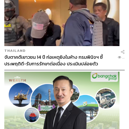
THAILAND
จับตาคดีเยาวชน 14 ปี ก่อเหตุยิงในห้าง กรมพินิจฯ ชี้
...
ประพฤติดี-รับการรักษาต่อเนื่อง ประเมินปล่อยตัว