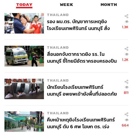
TODAY
WEEK
MONTH
THAILAND
รอง ผบ.ตร. บัญชาการเหตุยิง
1.3K
โรงเรียนเทพศิรินทร์ นนทบุรี สั่ง
ค้นหา 2 รอบยืนยันไร้คนติดค้าง พบ
ศพปู่-ย่าที่บ้านพักผู้ก่อเหตุ
THAILAND
สื่อนอกจับตากราดยิง รร. ใน
1.2K
นนทบุรี ชี้ไทยมีอัตราครอบครองปืน
สูงในระดับต้นของภูมิภาค
THAILAND
นักเรียนโรงเรียนเทพศิรินทร์
811
นนทบุรี อพยพเข้ายังพื้นที่ปลอดภัย
ชั่วคราว หลังเหตุใช้อาวุธปืนภายใน
โรงเรียนคลี่คลาย
THAILAND
คืบหน้าเหตุยิงโรงเรียนเทพศิรินทร์
664
นนทบุรี ดับ 6 ศพ โฆษก ตร. เร่ง