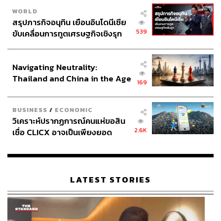
WORLD
สรุปภารกิจอนุทิน เยือนอินโดนีเซีย
539
ขับเคลื่อนการทูตเศรษฐกิจเชิงรุก
ประกาศหุ้นส่วนยุทธศาสตร์ไทย –
อินโดนีเซีย
Navigating Neutrality:
Thailand and China in the Age
169
of a New Global Order
BUSINESS
/
ECONOMIC
วิเคราะห์ปรากฏการณ์คนแห่ขอสิน
2.6K
เชื่อ CLICX อาจเป็นเพียงยอด
ภูเขาน้ำแข็ง ของปัญหาหนี้ครัว
เรือนไทยที่ถูกซุกไว้
LATEST STORIES