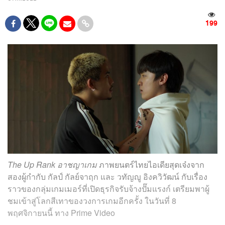
199
The Up Rank อาชญาเกม
ภาพยนตร์ไทยไอเดียสุดเจ๋งจาก
สองผู้กำกับ กัลป์ กัลย์จาฤก และ วทัญญู อิงควิวัฒน์ กับเรื่อง
ราวของกลุ่มเกมเมอร์ที่เปิดธุรกิจรับจ้างปั๊มแรงก์ เตรียมพาผู้
ชมเข้าสู่โลกสีเทาของวงการเกมอีกครั้ง ในวันที่ 8
พฤศจิกายนนี้ ทาง Prime Video