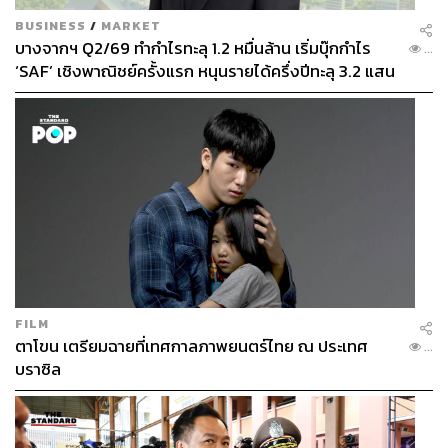
BUSINESS
/
MARKET
บางจากฯ Q2/69 ทำกำไรทะลุ 1.2 หมื่นล้าน เริ่มบุ๊กกำไร
...
‘SAF’ เชิงพาณิชย์ครั้งแรก หนุนรายได้ครึ่งปีทะลุ 3.2 แสน
ล้าน
FILM
ตาโขน เตรียมฉายที่เทศกาลภาพยนตร์ไทย ณ ประเทศ
...
บราซิล