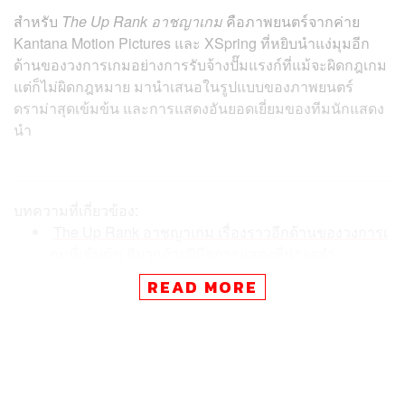
สำหรับ
The Up Rank อาชญาเกม
คือภาพยนตร์จากค่าย
Kantana Motion Pictures และ XSpring ที่หยิบนำแง่มุมอีก
ด้านของวงการเกมอย่างการรับจ้างปั๊มแรงก์ที่แม้จะผิดกฎเกม
แต่ก็ไม่ผิดกฎหมาย มานำเสนอในรูปแบบของภาพยนตร์
ดราม่าสุดเข้มข้น และการแสดงอันยอดเยี่ยมของทีมนักแสดง
นำ
บทความที่เกี่ยวข้อง:
The Up Rank อาชญาเกม เรื่องราวอีกด้านของวงการเ
กมที่เข้มข้น ตีบวกด้วยฝีมือการแสดงที่น่าจดจำ
READ MORE
ภาพยนตร์ว่าด้วยเรื่องราวของ ยู (กิต-กฤตย์ จีรพัฒนานุวงศ์)
เกมเมอร์หนุ่มผู้มีฝีไม้ลายมือในการเล่นเกมอันโดดเด่น จนไป
เข้าตา โฮม (เอม-ภูมิภัทร ถาวรศิริ) ชายหนุ่มที่กำลังทำธุรกิจ
ปั๊มแรงก์ร่วมกับ พีท (แจ็ค-กิตติศักดิ์ ปฐมบูรณา) และ ทอย