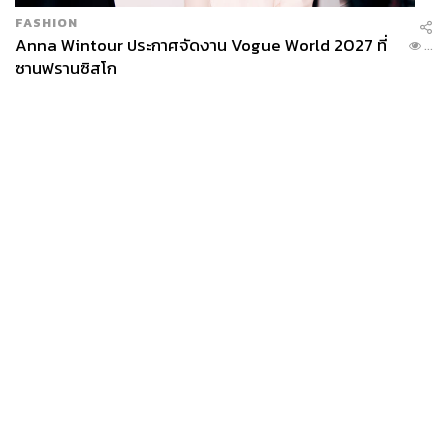
FASHION
Anna Wintour ประกาศจัดงาน Vogue World 2027 ที่
...
ซานฟรานซิสโก
News
Wealth
Pop
Podcast
Video
Now
Opinion
Careers
Events
Privacy
About
Contact
Policy
FOR
ADVERTISING
MEMBERSHIP