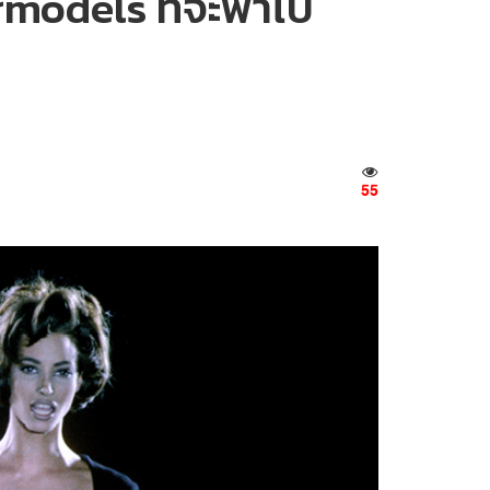
rmodels ที่จะพาไป
55