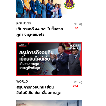
POLITICS
142
เส้นทางคดี 44 สส. ในชั้นศาล
ฎีกา จะรู้ผลเมื่อไร
WORLD
494
สรุปภารกิจอนุทิน เยือน
อินโดนีเซีย ขับเคลื่อนการทูต
เศรษฐกิจเชิงรุก ประกาศหุ้น
ส่วนยุทธศาสตร์ไทย –