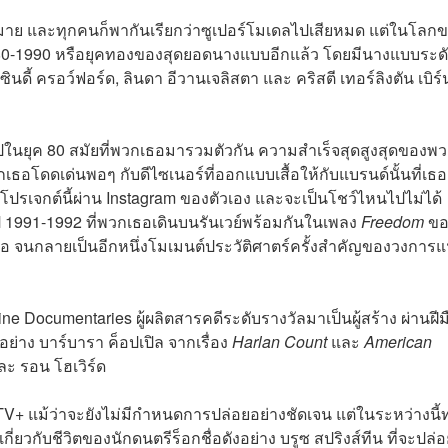
ากมาย และทุกคนก็พากันเรียกว่าซูเปอร์โมเดลไปเสียหมด แต่ในโลก
1980-1990 หรือยุคทองของสุดยอดนางแบบอีกแล้ว โดยมีนางแบบระด
ดี้ ครอว์ฟอร์ด, ลินดา อีวานเจลิสตา และ คริสตี เทอร์ลิงตัน เบิร
ปในยุค
80
สมัยที่พวกเธอมารวมตัวกัน ความสำเร็จสุดสูงสุดของพ
พวกเธอโดดเด่นพอๆ
กับดีไซเนอร์ที่ออกแบบเสื้อให้กับแบรนด์นั้น
ที่เธ
มตโปรเจกต์นี้ผ่าน Instagram ของตัวเอง และจะเป็นโชว์ไหนไปไม่ได้
ี 1991-1992 ที่พวกเธอเดินบนรันเวย์พร้อมกันในเพลง
Freedom
ขอ
ีโอ จนกลาย
เป็นอีกหนึ่งโมเมนต์ประวัติศาตร์ครั้งสำคัญของวงการแ
ne Documentaries ผู้ผลิตสารคดีระดับรางวัลมาเป็นผู้สร้าง ผ่านฝีม
อย่าง
บาร์บารา ค็อปเปิล จากเรื่อง
Harlan Count
และ
American
ละ
รอน โฮเวิร์ด
 TV+ แม้ว่าจะยังไม่มีกำหนดการปล่อยอย่างชัดเจน แต่ในระหว่างนี้
เกี่ยวกับชีวิตของนักดนตรีร็อกชื่อดังอย่าง บรูซ สปริงส์ทีน ที่จะปล่