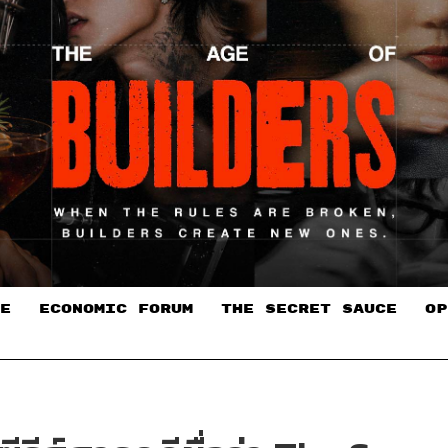
E
ECONOMIC FORUM
THE SECRET SAUCE​
OP