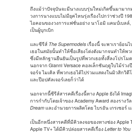
ถึงแม้ว่าปัจจุบันจะมีนางแบบรุ่นใหม่เกิดขึ้นมาม
วงการนางแบบไม่มียุคไหนรุ่งเรืองไปกว่าช่วงปี 
ไอคอนของวงการแฟชั่นอย่าง นาโอมิ แคมป์เบลล์, ซิน
เป็นผู้บุกเบิก
และซีรีส์
The Supermodels
เรื่องนี้
จะพาเราย้อนไ
เธอในสมัยนั้นทำให้ชื่อเสียงโด่งดังมากจนทำให้
ซึ่งมีหลักฐานยืนยันเป็นรูปที่พวกเธอทั้งสี่ลงโปรโ
นอกจาก Gianni Versace คอลเล็กชันฤดูใบไม้ร่วงป
จอร์จ ไมเคิล ที่พวกเธอได้ไปร่วมแสดงในมิวสิกวิด
และป๊อปคัลเจอร์เลยก็ว่าได้
นอกจากนี้ซีรีส์สารคดีเรื่องนี้ทาง Apple
ยังได้
Imagi
การ
กำกับโดยเจ้าของ
Academy Award
สองรางวัล
Dream
และอำนวยการผลิตโดย
ไบรอัน เกรเซอร์
แ
เป็นอีกหนึ่งสารคดีที่มีคิวลงจอของทางช่อง Apple
Apple TV+ ได้มีคิวปล่อยสารคดีเรื่อง
Letter to You