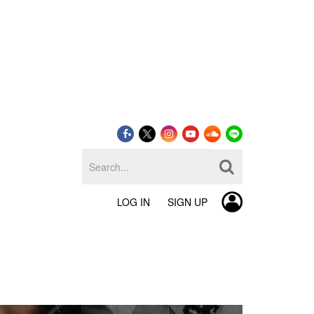
LOG IN
SIGN UP