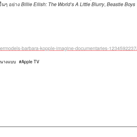
่นๆ อย่าง
Billie Eilish: The World’s A Little Blurry
,
Beastie Boys
upermodels-barbara-kopple-imagine-documentaries-1234592237
นางแบบ
Apple TV