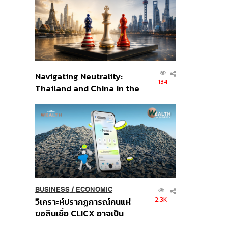
อินโดนีเซีย
Navigating Neutrality:
134
Thailand and China in the
Age of a New Global
Order
BUSINESS
/
ECONOMIC
2.3K
วิเคราะห์ปรากฏการณ์คนแห่
ขอสินเชื่อ CLICX อาจเป็น
เพียงยอดภูเขาน้ำแข็ง ของ