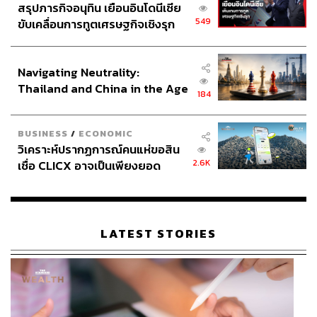
สรุปภารกิจอนุทิน เยือนอินโดนีเซีย
549
ขับเคลื่อนการทูตเศรษฐกิจเชิงรุก
ประกาศหุ้นส่วนยุทธศาสตร์ไทย –
อินโดนีเซีย
Navigating Neutrality:
Thailand and China in the Age
184
of a New Global Order
BUSINESS
/
ECONOMIC
วิเคราะห์ปรากฏการณ์คนแห่ขอสิน
2.6K
เชื่อ CLICX อาจเป็นเพียงยอด
ภูเขาน้ำแข็ง ของปัญหาหนี้ครัว
เรือนไทยที่ถูกซุกไว้
LATEST STORIES