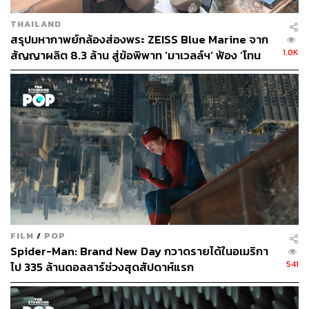
สนใจก็คงไม่มีโอกาสเข้าไปเดิน ซึ่งทำให้เราเห็นว่าวงการนี้
THAILAND
ใหญ่โตเพียงใด
สรุปมหากาพย์กล้องส่องพระ ZEISS Blue Marine จาก
1.0K
สัญญาผลิต 8.3 ล้าน สู่ข้อพิพาท ‘มาเวลล์ฯ’ ฟ้อง ‘โทน
ในแง่หนึ่งประสบการณ์ชม
เดอะ สโตน พระแท้ คนเก๊
ของผู้
บางแค’ ผิดนัดจ่ายหนี้-แอบระบุแบรนด์
เขียนจึงเปรียบเสมือนการเปิดประสบการณ์ใหม่ที่พาเรา
เข้าไปทำความรู้จักวงการพระเครื่องอย่างจริงจังเป็นครั้งแรก
ก็คงไม่ผิด
ขณะเดียวกันหนังยังพาเราไปสำรวจ ‘ความเชื่อ’ ของพระ
เครื่องในฐานะเครื่องรางของขลังที่คอยคุ้มครองให้
แคล้วคลาดปลอดภัย โดยผู้กำกับพาเราไปดูว่าความเชื่อเหล่า
นี้มันส่งผลหรือขับเคลื่อนความคิดของผู้คนอย่างไร มันสร้าง
มูลค่าให้กับพระเครื่องต่างๆ ได้มากขนาดไหน แล้วมัน
สามารถ ‘ครอบงำ’ จิตใจของผู้คนได้อย่างน่าหวาดกลัวขนาด
FILM
/
POP
ไหน
Spider-Man: Brand New Day กวาดรายได้ในอเมริกา
541
ไป 335 ล้านดอลลาร์ช่วงสุดสัปดาห์แรก