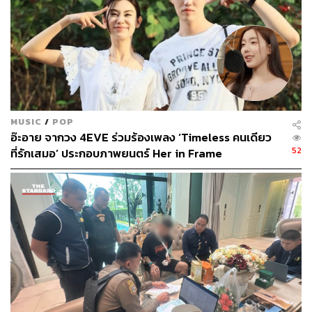
‘วงการพระเครื่อง’ เป็นชื่อที่ผู้เขียนรู้จักและได้ยินมาตั้งแต่
MUSIC
/
POP
อ๊ะอาย จากวง 4EVE ร่วมร้องเพลง ‘Timeless คนเดียว
เด็กๆ แต่วงการนี้ก็ห่างไกลจากความสนใจของเรามาก พระ
52
ที่รักเสมอ’ ประกอบภาพยนตร์ Her in Frame
แท้พระเก๊เขาดูกันอย่างไร การประกวดพระคืออะไร เซียน
พระมีบทบาทสำคัญอย่างไร บรรยากาศของตลาดพระเป็น
อย่างไร เรียกได้ว่าวงการพระเครื่องเป็นเหมือนโลกอีกใบที่
เราไม่เคยย่างกรายเข้าไปสำรวจมาก่อน
ว่ากันตามจริง
เดอะ สโตน พระแท้ คนเก๊
ไม่ได้เป็นภาพยนตร์
ที่พาเราไปหาคำตอบแบบเจาะลึก ลงรายละเอียดอย่างที่สงสัย
ไปทั้งหมด แต่หนังพาเราไปทัวร์ตามจุดไฮไลต์เพื่อให้ได้เห็น
ภาพรวมของวงการนี้มากขึ้น เช่น การพาเราไปสัมผัสกับ
บรรยากาศการประกวดพระเครื่องที่ปกติแล้วถ้าใครไม่ได้