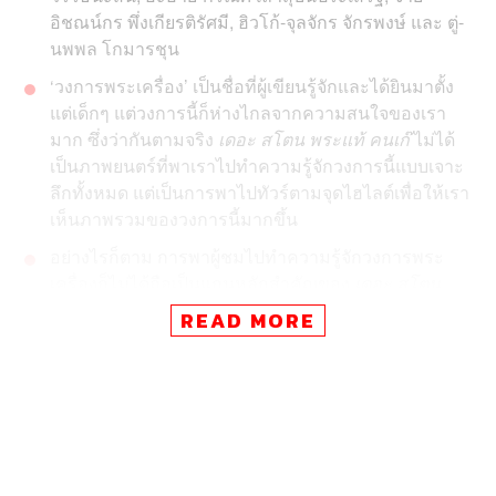
อิชณน์กร พึ่งเกียรติรัศมี, ฮิวโก้-จุลจักร จักรพงษ์ และ ตู่-
นพพล โกมารชุน
‘วงการพระเครื่อง’ เป็นชื่อที่ผู้เขียนรู้จักและได้ยินมาตั้ง
แต่เด็กๆ แต่วงการนี้ก็ห่างไกลจากความสนใจของเรา
มาก ซึ่งว่ากันตามจริง
เดอะ สโตน พระแท้ คนเก๊
ไม่ได้
เป็นภาพยนตร์ที่พาเราไปทำความรู้จักวงการนี้แบบเจาะ
ลึกทั้งหมด แต่เป็นการพาไปทัวร์ตามจุดไฮไลต์เพื่อให้เรา
เห็นภาพรวมของวงการนี้มากขึ้น
อย่างไรก็ตาม การพาผู้ชมไปทำความรู้จักวงการพระ
เครื่องก็ไม่ได้ถือเป็นแกนหลักสำคัญของ
เดอะ สโตน
พระแท้ คนเก๊
แต่เป็นภาพยนตร์ระทึกขวัญสุดเข้มข้นที่
READ MORE
สร้างความตึงเครียดและชวนลุ้นระทึกให้เราอย่างต่อ
เนื่อง ผ่านจังหวะการเล่าเรื่องอันแพรวพราวที่ค่อยๆ พา
คนดูไต่ระดับความลุ้นระทึกไปเรื่อยๆ แบบไม่มีตก
เดอะ สโตน พระแท้ คนเก๊
ผลงานการเขียนบทและกำกับ