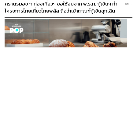
ภาพ:
M Studio
ภราดรมอง ก.ท่องเที่ยวฯ ขอใช้งบจาก พ.ร.ก. กู้เงินฯ ทำ
...
โครงการไทยเที่ยวไทยพลัส ถือว่าเข้าเกณฑ์กู้เงินฉุกเฉิน
FASHION
Karl Lagerfeld เปิดคาเฟ่แรกของแบรนด์ที่อัมสเตอร์ดัม
TAGS:
เป้-อารักษ์ อมรศุภศิริ
เจ้านาย-จินเจษฎ์ วรรธนะสิน
...
พระเครื่อง
อ๊ะอาย-กรณิศ เล้าสุบินประเสริฐ
ตู่-นพพล โกมารชุน
จ๋าย-อิชณน์กร พึ่งเกียรติรัศมี
M STUDIO
ภาพยนตร์
เดอะ สโตน พระแท้ คนเก๊
จุลจักร จักรพงษ์