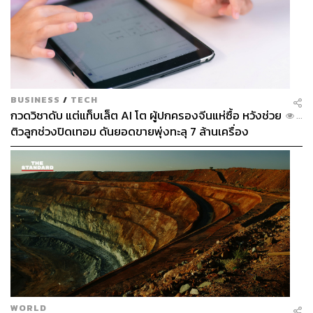
อีกหนึ่งตัวละครสำคัญที่ไม่กล่าวถึงไม่ได้คือ วิคเตอร์ ชาย
หนุ่มปริศนาที่รับบทโดย ฮิวโก้-จุลจักร จักรพงษ์ ผู้มาพร้อมกับ
บุคลิกเงียบขรึมและน่าเกรงขาม แต่จุดที่เราอยากชื่นชมทั้งตัว
นักแสดงและทีมสร้างมากๆ คือการเลือกใช้ตัวละครนี้ในการ
BUSINESS
/
TECH
กวดวิชาดับ แต่แท็บเล็ต AI โต ผู้ปกครองจีนแห่ซื้อ หวังช่วย
สร้างเสียงหัวเราะให้กับผู้ชม เพราะเอาจริงๆ การใส่มุกตลก
...
ติวลูกช่วงปิดเทอม ดันยอดขายพุ่งทะลุ 7 ล้านเครื่อง
ให้กับตัวละครที่มองไกลๆ ก็รู้ว่าร้ายและอันตรายสุดๆ แบบนี้
อาจไปทำลายความน่าเกรงขามของเขาได้ง่ายๆ แต่ผู้กำกับก็
เลือกแทรกมุกตลกในจังหวะที่เหมาะสม ไม่เยอะเกินไป จน
ทำให้มุกตลกเหล่านี้ช่วยให้ผู้ชมคลายความตึงเครียดได้บ้าง
แต่ก็ยังไม่ทำลายคาแรกเตอร์ที่ปูไว้อย่างดีอีกด้วย
ด้าน พ่อสุนทร ที่รับบทโดยนักแสดงมากฝีมืออย่าง ตู่-นพพล
โกมารชุน ที่แม้เขามักจะมาพร้อมกับรอยยิ้มและการทักทาย
ที่ดูเป็นมิตร แต่เราก็ยังสัมผัสได้ถึงบารมีที่เขามีและอำนาจที่
ทุกคนต่างหวาดกลัวได้เสมอ โดยเฉพาะการปรากฏตัวครั้ง
แรกของเขาในงานประกวดพระเครื่องที่ขอยกให้เป็นหนึ่งใน
WORLD