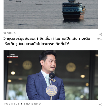
WORLD
วิกฤตฮอร์มุซยังส่อเค้ายืดเยื้อ ทำไมการเปิดเส้นทางเดิน
...
เรือเต็มรูปแบบอาจยังไม่สามารถเกิดขึ้นได้
ในภาพรวมแล้ว
เดอะ สโตน พระแท้ คนเก๊
เป็นผลงานการ
เปิดตัวในฐานะผู้กำกับของเป้ อารักษ์ ที่สมการรอคอย ตัว
ภาพยนตร์อัดแน่นไปด้วยวิธีการเล่าเรื่องที่เฉียบคม รสชาติจัด
จ้าน เนืองแน่นไปด้วยบรรยากาศที่น่าอึดอัดและตึงเครียด
การหักเหลี่ยมเฉือนคมของตัวละครที่เราไม่อาจไว้วางใจใคร
ได้ แต่ผู้กำกับและทีมสร้างก็แทรกอารมณ์ขันให้บรรยากาศ
ผ่อนคลายขึ้นไว้ได้อย่างพอดีคำ
เดอะ สโตน พระแท้ คนเก๊
มีกำหนดเข้าฉาย 3 เมษายนนี้ ใน
โรงภาพยนตร์
POLITICS
/
THAILAND