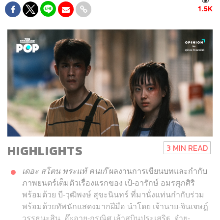
1.5K
HIGHLIGHTS
3 MIN READ
เดอะ สโตน พระแท้ คนเก๊
ผลงานการเขียนบทและกำกับ
ภาพยนตร์เต็มตัวเรื่องแรกของ เป้-อารักษ์ อมรศุภศิริ
พร้อมด้วย บี-วุฒิพงษ์ สุขะนินทร์ ที่มานั่งแท่นกำกับร่วม
พร้อมด้วยทัพนักแสดงมากฝีมือ นำโดย เจ้านาย-จินเจษฎ์
วรรธนะสิน, อ๊ะอาย-กรณิศ เล้าสุบินประเสริฐ, จ๋าย-