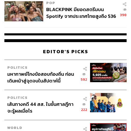
พร้อมจะเดินไปกับตัวละครไม่ว่าเขาจะพาเราไปที่ไหน ขณะที่
POP
BLACKPINK มียอดสตรีมบน
นักแสดงนำอย่างเจ้านายก็ถ่ายทอดทั้งความกดดันและหวาด
398
Spotify จากประเทศไทยสูงถึง 536
กลัวที่ตัวละครต้องเผชิญ รวมไปถึงความมุ่งมั่นที่ต้องการเอา
ล้านครั้ง ตลอด 10 ปีที่ผ่านมา
พระของพ่อคืนมาได้อย่างยอดเยี่ยม
หรือ หมวย เองก็เป็นตัวแทนของเซียนพระหญิงที่ต้องต่อสู้และ
พิสูจน์ตัวเองท่ามกลางวงการพระเครื่องที่จำนวนเกินครึ่งเป็น
EDITOR'S PICKS
ผู้ชาย โดยเฉพาะเมื่อเธอเป็นลูกสาวของ พ่อสุนทร (ตู่-นพพล
โกมารชุน) ที่เป็นถึงประธานสมาคมพระเครื่องที่มีผู้คน
เคารพนับถือมากมาย มันก็ยิ่งสร้างแรงกดดันจากสายตาของ
POLITICS
ผู้คนที่มองเข้ามามากขึ้นกว่าเดิม และนั่นทำให้การตัดสินใจ
มหากาพย์โกงข้อสอบท้องถิ่น ก่อน
ต่างๆ ของเธอมีน้ำหนักในสายตาผู้ชม เช่นเดียวกันกับ เซ้ง
592
เดินหน้าสู่จุดจบในสัปดาห์นี้
พาราไดซ์ ที่นอกจากจะเป็นหนึ่งในจิ๊กซอว์ชิ้นสำคัญของเรื่อง
แต่เซ้งยังเป็นตัวละครที่คอยสร้างสีสันให้กับเรื่องได้เป็นอย่าง
POLITICS
ดี
เส้นทางคดี 44 สส. ในชั้นศาลฎีกา
222
จะรู้ผลเมื่อไร
WORLD