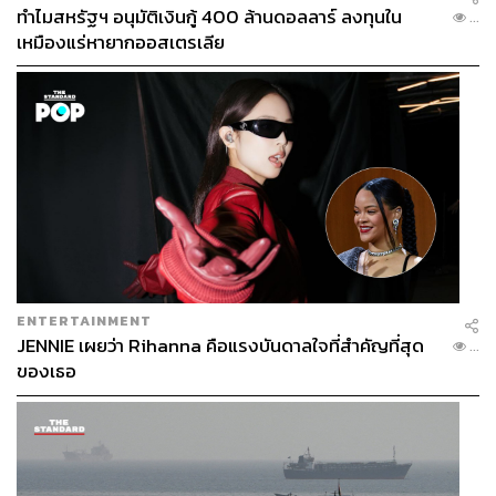
ฉากที่ชอบมากที่สุด
ทำไมสหรัฐฯ อนุมัติเงินกู้ 400 ล้านดอลลาร์ ลงทุนใน
...
เหมืองแร่หายากออสเตรเลีย
ENTERTAINMENT
JENNIE เผยว่า Rihanna คือแรงบันดาลใจที่สำคัญที่สุด
...
ของเธอ