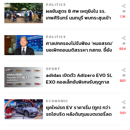
POLITICS
ผลชันสูตร 8 ศพ เหตุยิงใน รร.
1.1K
เทพศิรินทร์ นนทบุรี พบกระสุนเข้า
อย่างไรก็ตาม การพาผู้ชมไปทำความรู้จักวงการพระเครื่องก็
จุดสำคัญ ‘ศีรษะ-หน้าอก’ ครูถูกยิง
ไม่ได้ถือเป็นแกนหลักสำคัญของ
เดอะ สโตน พระแท้ คนเก๊
4 นัด จากระยะไกล
แต่เป็นภาพยนตร์ระทึกขวัญเข้มข้นที่สร้างความตึงเครียด
POLITICS
และชวนลุ้นระทึกให้เราอย่างต่อเนื่อง ผ่านจังหวะการเล่า
ศาลปกครองไม่รับฟ้อง ‘หมอสรณ’
854
เรื่องแพรวพราวที่ค่อยๆ พาคนดูไต่ระดับความลุ้นระทึกขึ้นไป
ขอเพิกถอนมติสรรหา กสทช. ชี้ยัง
ไม่ใช่ผู้เดือดร้อนเสียหาย
เรื่อยๆ แบบไม่มีตก ตัวบทสนทนาที่ถูกร้อยเรียงมาเป็นอย่างดี
เพื่อฉายเล่ห์เหลี่ยมของเหล่าตัวละครที่หักเหลี่ยมเฉือนคมกัน
SPORT
แบบไม่มีใครยอมใคร หรือฉากแอ็กชันที่แม้จะมีไม่เยอะแต่
adidas เปิดตัว Adizero EVO SL
กลับสร้างอิมแพคให้กับเรื่องราวได้
801
EXO คอลเล็กชันพิเศษรับฤดูกาล
.
College Football
ตัวละครต่างๆ เองก็มีเรื่องราวที่น่าติดตามไม่แพ้กัน เริ่มตั้งแต่
เอก ที่เป็นเหมือนตัวแทนของคนนอกที่ไม่รู้จักวงการพระ
ECONOMIC
เครื่องมาก่อน ซึ่งมองในแง่หนึ่งถ้าเอกตัดสินใจขายพระ
ยุคใหม่รถ EV ราคาเริ่ม (ถูก) กว่า
เครื่องให้เซ้งไปตั้งแต่แรก เรื่องราวทั้งหมดก็คงจะจบลงด้วยดี
501
รถไฮบริด หลังต้นทุนแบตเตอรี่ลด
(และยังสมเหตุสมผล) แต่ภาพยนตร์ก็ค่อยๆ นำเสนอให้เรา
ลง - จีนแห่บุกตลาดเกิดใหม่
เข้าใจถึงแรงจูงใจของตัวละครได้อย่างแข็งแรงจนทำให้เรา