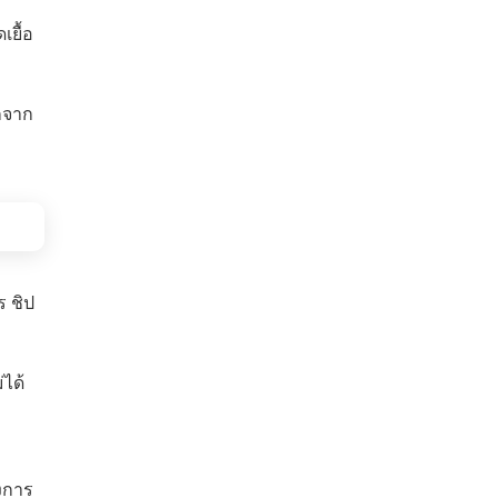
เยื้อ
อกจาก
 ชิป
ได้
องการ