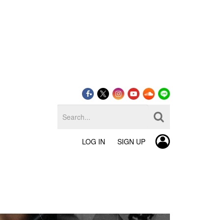
LOG IN
SIGN UP