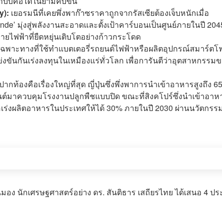
มาบีบคอได้ในยามคับขัน
y):
เยอรมนีที่เคยพึ่งพาก๊าซราคาถูกจากรัสเซียต้องเจ็บหนักเมื่อ
nde’ มุ่งสู่พลังงานสะอาดและตั้งเป้าคาร์บอนเป็นศูนย์ภายในปี 204
ายไฟฟ้าที่ยืดหยุ่นเติบโตอย่างก้าวกระโดด
เฉพาะทางที่ใช้ทำแบตเตอรี่รถยนต์ไฟฟ้าหรือผลิตอุปกรณ์สมาร์ตโ
งขันกันเร่งลงทุนในเหมืองแร่ทั่วโลก เพื่อการันตีว่าอุตสาหกรรม
ปากท้องคือเรื่องใหญ่ที่สุด ญี่ปุ่นซึ่งพึ่งพาการนำเข้าอาหารสูงถึง 
นยนต์มาควบคุมโรงงานปลูกพืชแบบปิด ขณะที่สิงคโปร์ซึ่งนำเข้าอาห
ื่อเร่งผลิตอาหารในประเทศให้ได้ 30% ภายในปี 2030 ผ่านนวัตกรร
ืนมอง นักเศรษฐศาสตร์อย่าง ดร. สันติธาร เสถียรไทย ได้เสนอ 4 ปร