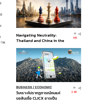
อินโดนีเซีย
ง
ือ
น
Navigating Neutrality:
า
145
Thailand and China in the
ภาพ
Age of a New Global
Order
BUSINESS
/
ECONOMIC
2.4K
วิเคราะห์ปรากฏการณ์คนแห่
ขอสินเชื่อ CLICX อาจเป็น
เพียงยอดภูเขาน้ำแข็ง ของ