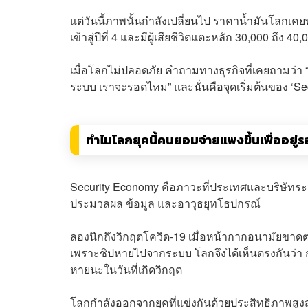
แต่วันนี้ภาพนั้นกำลังเปลี่ยนไป ราคาน้ำมันโลกเคย
เข้าสู่ปีที่ 4 และมีผู้เสียชีวิตแตะหลัก 30,000 ถึง 
เมื่อโลกไม่ปลอดภัย คำถามทางธุรกิจที่เคยถามว่า “
ระบบ เราจะรอดไหม” และนั่นคือจุดเริ่มต้นของ ‘S
ทำไมโลกยุคนี้คนยอมจ่ายแพงขึ้นเพื่ออยู่
Security Economy คือภาวะที่ประเทศและบริษัทระ
ประมวลผล ข้อมูล และอาวุธยุทโธปกรณ์
ลองนึกถึงวิกฤตโควิด-19 เมื่อหน้ากากอนามัยขาดตลา
เพราะชิปหายไปจากระบบ โลกจึงได้เห็นตรงกันว่า การ
หายนะในวันที่เกิดวิกฤต
โลกกำลังออกจากยุคที่แข่งกันด้วยประสิทธิภาพสูงสุ