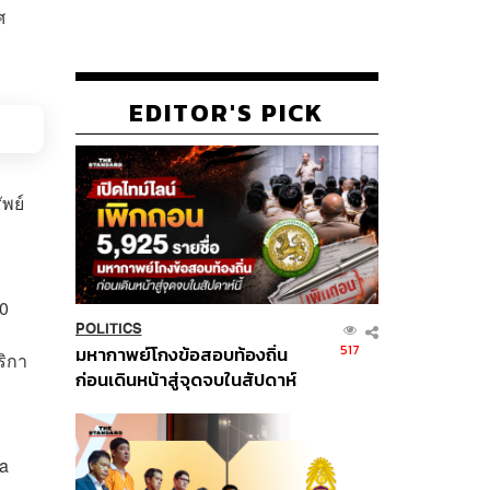
ศ
EDITOR'S PICK
ัพย์
00
POLITICS
517
มหากาพย์โกงข้อสอบท้องถิ่น
ริกา
ก่อนเดินหน้าสู่จุดจบในสัปดาห์
นี้
ta