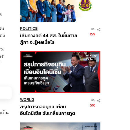
5
ฟน
POLITICS
159
ของ
เส้นทางคดี 44 สส. ในชั้นศาล
ฎีกา จะรู้ผลเมื่อไร
65%
าร
ม
WORLD
510
สรุปภารกิจอนุทิน เยือน
ะเด็น
อินโดนีเซีย ขับเคลื่อนการทูต
เศรษฐกิจเชิงรุก ประกาศหุ้น
ส่วนยุทธศาสตร์ไทย –