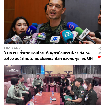
ต่อมาเวลา 13.00 น. กลุ่มศูนย์รวมประชาชนปกป้องสถาบัน
เดินทางต่อไปยังกรมยุทธการทหาร กองบัญชาการกองทัพ
ไทย เพื่อยื่นหนังสือ ต่อ พล.อ. เฉลิมพล ศรีสวัสดิ์ ผู้บัญชาการ
ทหารสูงสุด เพื่อให้พิจารณาการออกมาชุมนุมของกลุ่ม
ชุมนุมเรียกร้องประชาธิปไตยในวันที่ 7 สิงหาคมนี้ ว่ามี
ความเหมาะสมหรือไม่
TAGS:
ม็อบ 7 สิงหา
การชุมนุมทางการเมือง
กองทัพบก
ศูนย์รวมประชาชนปกป้องสถาบันพระมหากษัตริย์
(ศปปส.)
THAILAND
โฆษก ทบ. ย้ำชายแดนไทย-กัมพูชายังปกติ เฝ้าระวัง 24
113
ชั่วโมง มั่นใจไทยไม่เสียเปรียบเวทีโลก หลังกัมพูชายื่น UN
รับรอง MOU43
92