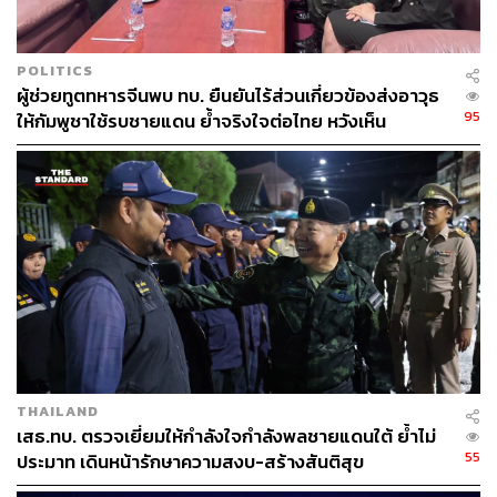
ABOUT THE AUTHOR
THE STANDARD TEAM
POLITICS
กองบรรณาธิการ THE STANDARD
ผู้ช่วยทูตทหารจีนพบ ทบ. ยืนยันไร้ส่วนเกี่ยวข้องส่งอาวุธ
95
ให้กัมพูชาใช้รบชายแดน ย้ำจริงใจต่อไทย หวังเห็น
ทางออกสันติวิธี
THAILAND
เสธ.ทบ. ตรวจเยี่ยมให้กำลังใจกำลังพลชายแดนใต้ ย้ำไม่
55
ประมาท เดินหน้ารักษาความสงบ-สร้างสันติสุข