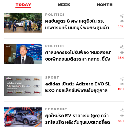
TODAY
WEEK
MONTH
POLITICS
ผลชันสูตร 8 ศพ เหตุยิงใน รร.
1.1K
เทพศิรินทร์ นนทบุรี พบกระสุนเข้า
จุดสำคัญ ‘ศีรษะ-หน้าอก’ ครูถูกยิง
4 นัด จากระยะไกล
POLITICS
ศาลปกครองไม่รับฟ้อง ‘หมอสรณ’
854
ขอเพิกถอนมติสรรหา กสทช. ชี้ยัง
ไม่ใช่ผู้เดือดร้อนเสียหาย
SPORT
adidas เปิดตัว Adizero EVO SL
801
EXO คอลเล็กชันพิเศษรับฤดูกาล
College Football
ECONOMIC
ยุคใหม่รถ EV ราคาเริ่ม (ถูก) กว่า
501
รถไฮบริด หลังต้นทุนแบตเตอรี่ลด