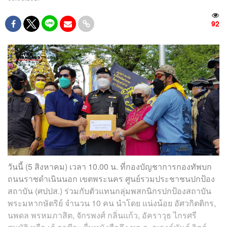
92
วันนี้ (5 สิงหาคม) เวลา 10.00 น. ที่กองบัญชาการกองทัพบก
ถนนราชดำเนินนอก เขตพระนคร ศูนย์รวมประชาชนปกป้อง
สถาบัน (ศปปส.) ร่วมกับตัวแทนกลุ่มพสกนิกรปกป้องสถาบัน
พระมหากษัตริย์ จำนวน 10 คน นำโดย แน่งน้อย อัศวกิตติกร,
นพดล พรหมภาสิต, จักรพงศ์ กลิ่นแก้ว, อัคราวุธ ไกรศรี