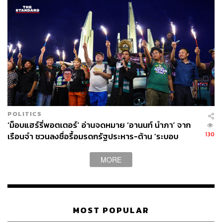
POLITICS
‘ม็อบแฮร์รี่พอตเตอร์’ อ่านจดหมาย ‘อานนท์ นำภา’ จาก
130
เรือนจำ ชวนลงชื่อรื้อมรดกรัฐประหาร-ต้าน ‘ระบอบ
สีน้ำเงิน’
MORE
MOST POPULAR