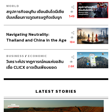
WORLD
สรุปภารกิจอนุทิน เยือนอินโดนีเซีย
549
ขับเคลื่อนการทูตเศรษฐกิจเชิงรุก
ประกาศหุ้นส่วนยุทธศาสตร์ไทย –
อินโดนีเซีย
Navigating Neutrality:
Thailand and China in the Age
184
of a New Global Order
BUSINESS
/
ECONOMIC
วิเคราะห์ปรากฏการณ์คนแห่ขอสิน
2.6K
เชื่อ CLICX อาจเป็นเพียงยอด
ภูเขาน้ำแข็ง ของปัญหาหนี้ครัว
เรือนไทยที่ถูกซุกไว้
LATEST STORIES