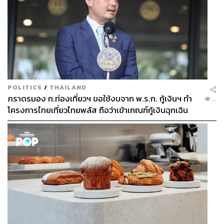
POLITICS
/
THAILAND
ภราดรมอง ก.ท่องเที่ยวฯ ขอใช้งบจาก พ.ร.ก. กู้เงินฯ ทำ
...
โครงการไทยเที่ยวไทยพลัส ถือว่าเข้าเกณฑ์กู้เงินฉุกเฉิน