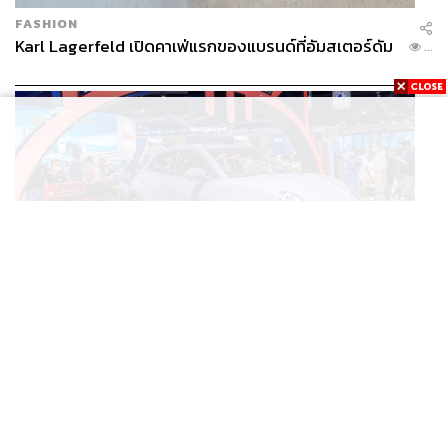
FASHION
Karl Lagerfeld เปิดคาเฟ่แรกของแบรนด์ที่อัมสเตอร์ดัม
...
BUSINESS
/
ECONOMIC
ยุคใหม่รถ EV ราคาเริ่ม (ถูก) กว่ารถไฮบริด หลังต้นทุน
...
แบตเตอรี่ลดลง – จีนแห่บุกตลาดเกิดใหม่