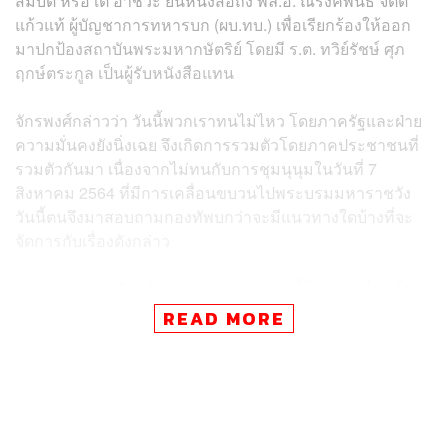
สมบัติ หรือ เต้ อาชีวะ ยื่นหนังสือถึง พล.อ. ณรงค์พันธ์ จิตต์
แก้วแท้ ผู้บัญชาการทหารบก (ผบ.ทบ.) เพื่อเรียกร้องให้ออก
มาปกป้องสถาบันพระมหากษัตริย์ โดยมี ร.ต. ทวิย์รัชษ์ ศุภ
ฤกษ์ตระกูล เป็นผู้รับหนังสือแทน
จักรพงศ์กล่าวว่า วันนี้พวกเราทนไม่ไหว โดยภาครัฐและฝ่าย
ความมั่นคงยังนิ่งเฉย จึงเกิดการรวมตัวโดยภาคประชาชนที่
รวมตัวกันมา เนื่องจากไม่ทนกับการชุมนุนุมในวันที่ 7
สิงหาคม 2564 ที่มีการเคลื่อนขบวนไปพระบรมมหาราชวัง
วันนี้ตนจึงมาสอบถามกองทัพบกว่าจะมีแนวทางใดบ้างที่จะ
จัดการกับเรื่องดังกล่าว
ด้านอัคราวุธ หรือ เต้ อาชีวะ กล่าวว่า วันนี้ในฐานะที่ตนเป็น
ภาคประชาชนที่ทนไม่ได้กับการจะเกิดสงครามกลางเมือง
READ MORE
พวกตนรู้สึกเห็นใจเจ้าหน้าที่ตำรวจทุกครั้งกับเหตุการณ์ที่เกิด
ขึ้น วันนี้พวกตนไม่ได้เรียกให้ทหารออกมาทำรัฐประหาร กับ
สิ่งที่กำลังจะเกิดขึ้น วันนี้พวกตนออกมาฟ้องเรื่องความมั่นคง
ของประเทศ ให้เจ้าหน้าที่ทหารออกมาปกป้องสถาบันพระ
มหากษัตริย์