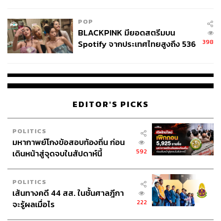
ลง - จีนแห่บุกตลาดเกิดใหม่
POP
BLACKPINK มียอดสตรีมบน
398
Spotify จากประเทศไทยสูงถึง 536
ล้านครั้ง ตลอด 10 ปีที่ผ่านมา
EDITOR'S PICKS
POLITICS
มหากาพย์โกงข้อสอบท้องถิ่น ก่อน
592
เดินหน้าสู่จุดจบในสัปดาห์นี้
POLITICS
เส้นทางคดี 44 สส. ในชั้นศาลฎีกา
222
จะรู้ผลเมื่อไร