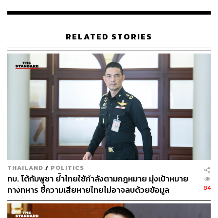
รัฐบาลต้องไปทำเนียบ
“วันที่ 7 สิงหาคม ไม่ต้องกังวลว่าจะเกิดม็อบชนม็อบ ตนยืนยัน
RELATED STORIES
ว่าไม่ได้มาสร้างภาระให้เจ้าหน้าที่แน่นอน ตนจะยืนเคียงข้าง
กับเจ้าหน้าที่ในรูปแบบการนำน้ำดื่ม เครื่องดื่มชูกำลังไปมอบ
ให้ รวมทั้งเฝ้าระวังด้านข้าง ไม่ให้มีคนที่แอบมีปืนหรือมี
ระเบิด เราจะคอยถ่ายรูปหรือโซเชียลให้เป็นประโยชน์มาก
ที่สุด” อัคราวุธกล่าว
หลังการยื่นหนังสือเสร็จ กลุ่มศูนย์รวมประชาชนปกป้อง
สถาบันได้พบเห็น ณัฐพงศ์ มาลี แอดมินเพจสำนักข่าวราษฎร-
Ratsadon News ได้มาร่วมสังเกตการณ์และถ่ายทอดสด
อัคราวุธได้ห้ามปรามกลุ่มมวลชนปกป้องสถาบันฯ ว่าไม่
THAILAND
/
POLITICS
เป็นไร ให้เขาได้ทำหน้าที่ของเขา การมาถ่าย การมา
ทบ. โต้กัมพูชา ย้ำไทยใช้กำลังตามกฎหมาย มุ่งเป้าหมาย
สังเกตการณ์ในครั้งนี้ จะทำให้เขาได้เรียนรู้การสำนึกรักแผ่น
84
ทางทหาร ชี้ความเสียหายไทยไม่อาจลบด้วยข้อมูล
ดินและเคารพรักสถาบันพระมหากษัตริย์มากยิ่งขึ้น
บิดเบือน