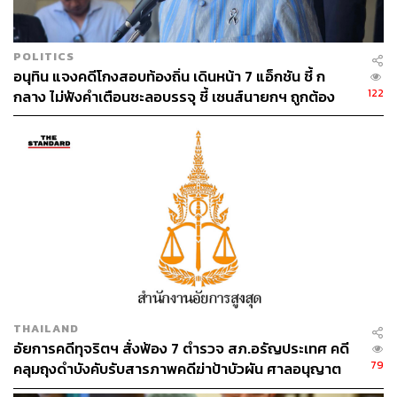
POLITICS
อนุทิน แจงคดีโกงสอบท้องถิ่น เดินหน้า 7 แอ็กชัน ชี้ ก
122
กลาง ไม่ฟังคำเตือนชะลอบรรจุ ชี้ เซนส์นายกฯ ถูกต้อง
THAILAND
อัยการคดีทุจริตฯ สั่งฟ้อง 7 ตำรวจ สภ.อรัญประเทศ คดี
79
คลุมถุงดำบังคับรับสารภาพคดีฆ่าป้าบัวผัน ศาลอนุญาต
ปล่อยตัวชั่วคราว นัดสอบ 17 ส.ค.นี้