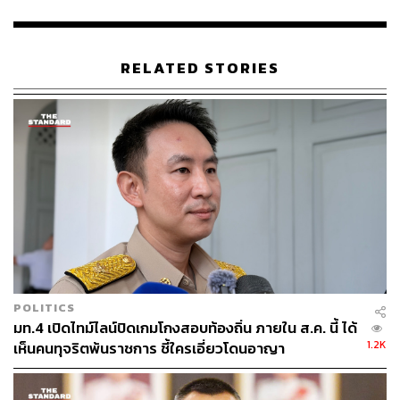
อดีตผู้กำกับโจ้ตอนเข้ามอบตัวได้​ พล.ต.อ. สุชาติ กล่าวว่า
เกี่ยวข้องกับคดีนี้​อย่างแน่นอน เพราะมันเป็นเหตุการณ์
มอบตัว​ การจะเอาผิด​ต้องดูว่าเขาจะช่วย​เหลือนำพาซ่อนเร้น
RELATED STORIES
หรือไม่ ที่สื่อนำเสนอจะให้ไปเปิดอีกคดี​ แล้วคดีนี้จะเอาไว้
ก่อน​หรือ ส่วนที่จะทำควบคู่กันไปนั้น สื่อก็พูดง่าย​ แต่อย่างไร
ก็ตาม​ อะไรที่เป็นข้อผิดกฎหมาย​ เจ้าหน้าที่ไม่ดำเนินการไม่
ได้​ ส่วนที่สื่อสงสัยว่า​ใครช่วยเหลือหรือไม่ เราก็ต้องไปตรวจ
สอบดู
TAGS:
ตำรวจ
สุชาติ ธีระสวัสดิ์
นครสวรรค์
ผู้กำกับโจ้-ธิติสรรค์​ อุทธนผล
POLITICS
มท.4 เปิดไทม์ไลน์ปิดเกมโกงสอบท้องถิ่น ภายใน ส.ค. นี้ ได้
1.2K
เห็นคนทุจริตพ้นราชการ ชี้ใครเอี่ยวโดนอาญา
25