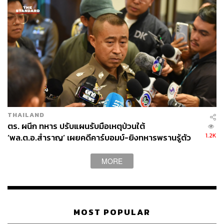
THAILAND
ตร. ผนึก ทหาร ปรับแผนรับมือเหตุป่วนใต้
1.2K
‘พล.ต.อ.สำราญ’ เผยคดีคาร์บอมบ์-ยิงทหารพรานรู้ตัว
กลุ่มก่อเหตุแล้ว
MORE
MOST POPULAR