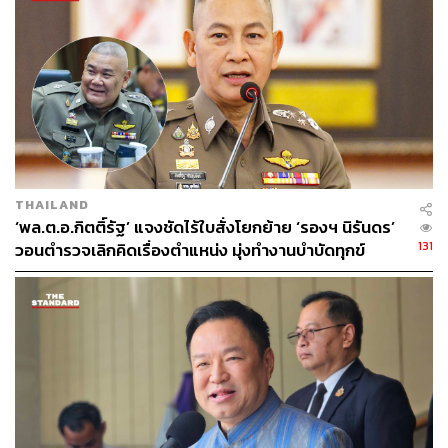
ABOUT THE AUTHOR
THE STANDARD TEAM
กองบรรณาธิการ THE STANDARD
ABOUT THE PHOTOGRAPHER
ชาติกล้า สำเนียงแจ่ม
THAILAND
ช่างภาพข่าว ประจำสำนักข่าว THE
‘พล.ต.อ.กิตติ์รัฐ’ แจงชัดไร้ใบสั่งโยกย้าย ‘รองฯ นิรันดร’
STANDARD
131
วอนตำรวจเลิกคิดเรื่องตำแหน่ง มุ่งทำงานบำบัดทุกข์
บำรุงสุข