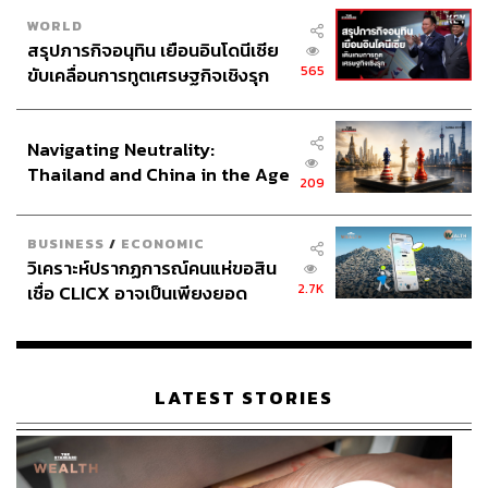
WORLD
สรุปภารกิจอนุทิน เยือนอินโดนีเซีย
565
ขับเคลื่อนการทูตเศรษฐกิจเชิงรุก
ประกาศหุ้นส่วนยุทธศาสตร์ไทย –
อินโดนีเซีย
Navigating Neutrality:
Thailand and China in the Age
209
of a New Global Order
BUSINESS
/
ECONOMIC
วิเคราะห์ปรากฏการณ์คนแห่ขอสิน
2.7K
เชื่อ CLICX อาจเป็นเพียงยอด
ภูเขาน้ำแข็ง ของปัญหาหนี้ครัว
เรือนไทยที่ถูกซุกไว้
LATEST STORIES