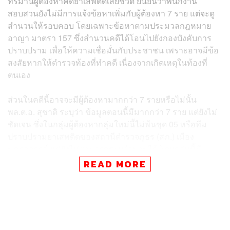
ทรมานผู้ต้องหาคดียาเสพติดเสียชีวิต ยืนยันว่า​พนักงาน
สอบสวนยังไม่มีการแจ้งข้อหาเพิ่ม​กับผู้ต้องหา 7​ ราย​ แต่จะดู
สำนวนให้รอบคอบ​ โดยเฉพาะ​​ข้อหา​ตามประมวลกฎหมาย
อาญา มาตรา 157 ซึ่งสำนวนคดีได้โอนไปยังกองบังคับการ
ปราบ​ปราม​ เพื่อให้ความเชื่อมั่น​กับประชาชน เพราะอาจมีข้อ
สงสัยหากให้ตำรวจท้องที่ทำคดี เนื่องจากเกิดเหตุในท้องที่
ตนเอง
ส่วนในคดีนี้อาจจะมีผู้ต้องหามากกว่า ​7​ ราย​หรือไม่​นั้น
พล.ต.อ. สุชาติ ระบุว่า​ ข้อมูลตอนนี้มีมากกว่า ​7​ ราย​ แต่ยังไม่
ชัดเจน​ ซึ่งในกลุ่มผู้ต้องหากลุ่มใหม่นี้​ไม่พ้น​ชุด​ 05​ หรือ​ทีม
ปราบปรามยาเสพติด​ของสถานีตำรวจภูธร (สภ.) เมือง
นครสวรรค์​ แต่ยังไม่สามารถระบุจำนวนได้ ​โดยกลุ่มนี้มี
พฤติการณ์ล่อซื้อยาเสพติด​ มีหลักฐานบันทึกประจำวัน​ มีการ
READ MORE
ล่อซื้อลงเลขธนบัตร เจ้าหน้าที่กำลังทำการสอบสวน​จะต้อง
แยกพฤติกรรม​ว่า​เป็นแบบไหน​ ว่าการล่อซื้อกระทำโดยสุจริต​
หรือไม่ ต้องแยกแยะ​ ตอนนี้รายละเอียดอยู่ในสำนวน​ มีการ
เรียกตำรวจหลายนายเข้ามาสอบปากคำ ต้องมาดูพยานหลัก
ฐานประกอบ ซึ่งอาจหมายถึงคนที่ไม่ปรากฏในคลิปด้วย และ