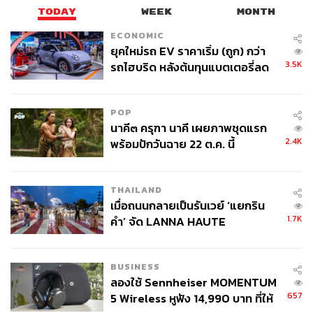
TODAY
WEEK
MONTH
ECONOMIC
ยุคใหม่รถ EV ราคาเริ่ม (ถูก) กว่า
3.5K
รถไฮบริด หลังต้นทุนแบตเตอรี่ลด
ลง - จีนแห่บุกตลาดเกิดใหม่
POP
นาคี๓ ครุฑา นาคี เผยภาพชุดแรก
2.4K
พร้อมปักวันฉาย 22 ต.ค. นี้
THAILAND
เมื่อถนนกลายเป็นรันเวย์ ‘แยกริน
1.7K
คำ’ จัด LANNA HAUTE
COUTURE กลางสายฝน
BUSINESS
ลองใช้ Sennheiser MOMENTUM
657
5 Wireless หูฟัง 14,990 บาท ที่ให้