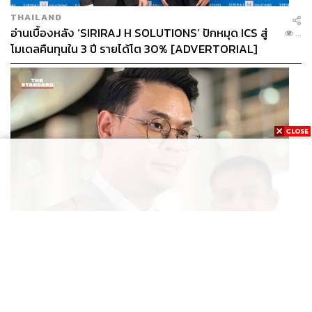
THAILAND
อ่านเบื้องหลัง ‘SIRIRAJ H SOLUTIONS’ ปักหมุด ICS สู่
...
โมเดลคืนทุนใน 3 ปี รายได้โต 30% [ADVERTORIAL]
POLITICS
ไชยชนก ย้ำรัฐบาลมีเสถียรภาพ-มั่นคง ไม่รู้กระแส 10
...
สส.กล้าธรรม ซบภูมิใจไทย ชี้ปรับ ครม. 1 ปีแค่กรอบประเมิน
โยนนายกฯ ตัดสินใจ