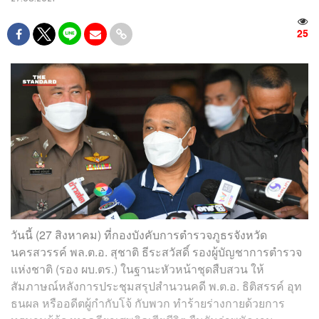
25
วันนี้ (27 สิงหาคม) ที่กองบังคับการตำรวจภูธรจังหวัด
นครสวรรค์ พล.ต.อ. สุชาติ​ ธีระสวัสดิ์​ รองผู้บัญชาการตำรวจ
แห่งชาติ (รอง ผบ.ตร​.) ในฐานะหัวหน้าชุดสืบสวน​ ให้
สัมภาษณ์หลังการประชุมสรุปสำนวนคดี​ พ.ต.อ. ธิติสรรค์​ อุท
ธนผล​ หรือ​อดีตผู้กำกับโจ้​ กับพวก ทำร้ายร่างกายด้วยการ