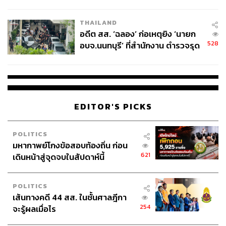
ผู้ใช้ถอดเปลี่ยนแบตเองได้ ก่อนกฎ
EU บังคับปีหน้า
THAILAND
อดีต สส. ‘ฉลอง’ ก่อเหตุยิง ‘นายก
528
อบจ.นนทบุรี’ ที่สำนักงาน ตำรวจรุด
ลงพื้นที่
EDITOR'S PICKS
POLITICS
มหากาพย์โกงข้อสอบท้องถิ่น ก่อน
621
เดินหน้าสู่จุดจบในสัปดาห์นี้
POLITICS
เส้นทางคดี 44 สส. ในชั้นศาลฎีกา
254
จะรู้ผลเมื่อไร