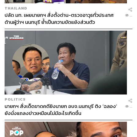
THAILAND
ปลัด มท. เผยนายกฯ สั่งตั้งด่าน-ตรวจอาวุธทั่วประเทศ
...
ด้านผู้ว่าฯ นนทบุรี ย้ำเป็นความขัดแย้งส่วนตัว
POLITICS
นายกฯ สั่งเด็ดขาดคดียิงนายก อบจ.นนทบุรี ติง ‘ฉลอง’
...
ยังนั่งแถลงข่าวเหมือนไม่มีอะไรเกิดขึ้น