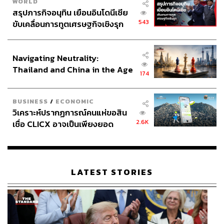
WORLD
สรุปภารกิจอนุทิน เยือนอินโดนีเซีย
543
ขับเคลื่อนการทูตเศรษฐกิจเชิงรุก
ประกาศหุ้นส่วนยุทธศาสตร์ไทย –
อินโดนีเซีย
Navigating Neutrality:
Thailand and China in the Age
174
of a New Global Order
BUSINESS
/
ECONOMIC
วิเคราะห์ปรากฏการณ์คนแห่ขอสิน
2.6K
เชื่อ CLICX อาจเป็นเพียงยอด
ภูเขาน้ำแข็ง ของปัญหาหนี้ครัว
เรือนไทยที่ถูกซุกไว้
LATEST STORIES