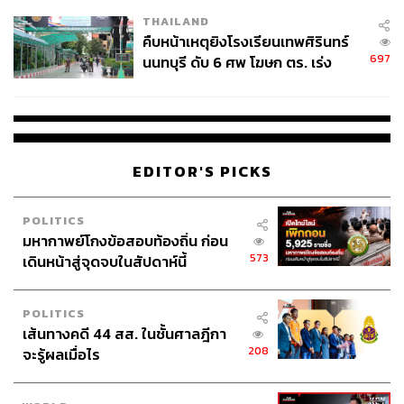
THAILAND
คืบหน้าเหตุยิงโรงเรียนเทพศิรินทร์
697
นนทบุรี ดับ 6 ศพ โฆษก ตร. เร่ง
สอบปมขโมยปืนปู่ก่อเหตุ
EDITOR'S PICKS
POLITICS
มหากาพย์โกงข้อสอบท้องถิ่น ก่อน
573
เดินหน้าสู่จุดจบในสัปดาห์นี้
POLITICS
เส้นทางคดี 44 สส. ในชั้นศาลฎีกา
208
จะรู้ผลเมื่อไร