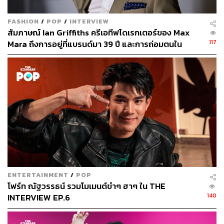
FASHION
/
POP
/
INTERVIEW
สัมภาษณ์ Ian Griffiths ครีเอทีฟไดเรกเตอร์ของ Max
117
Mara ถึงการอยู่ที่แบรนด์มา 39 ปี และการถ่อมตนใน
วงการแฟชั่น
ENTERTAINMENT
/
POP
โฟร์ท ณัฐวรรธน์ รวมโมเมนต์ขำๆ ฮาๆ ใน THE
140
INTERVIEW EP.6