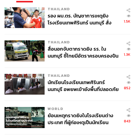
THAILAND
รอง ผบ.ตร. บัญชาการเหตุยิง
1.5K
โรงเรียนเทพศิรินทร์ นนทบุรี สั่ง
ค้นหา 2 รอบยืนยันไร้คนติดค้าง พบ
ศพปู่-ย่าที่บ้านพักผู้ก่อเหตุ
THAILAND
สื่อนอกจับตากราดยิง รร. ใน
1.3K
นนทบุรี ชี้ไทยมีอัตราครอบครองปืน
สูงในระดับต้นของภูมิภาค
THAILAND
นักเรียนโรงเรียนเทพศิรินทร์
852
นนทบุรี อพยพเข้ายังพื้นที่ปลอดภัย
ชั่วคราว หลังเหตุใช้อาวุธปืนภายใน
โรงเรียนคลี่คลาย
WORLD
ย้อนเหตุกราดยิงในโรงเรียนต่าง
843
ประเทศ ที่ผู้ก่อเหตุเป็นนักเรียน