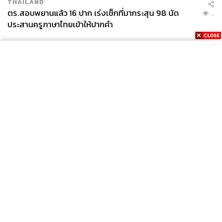
THAILAND
ตร.สอบพยานแล้ว 16 ปาก เร่งเช็กที่มากระสุน 98 นัด
...
ประสานครูภาษาไทยเข้าให้ปากคำ
News
Wealth
Pop
Podcast
Video
Now
Opinion
Careers
Events
Privacy
About
Contact
Policy
FOR
ADVERTISING
MEMBERSHIP