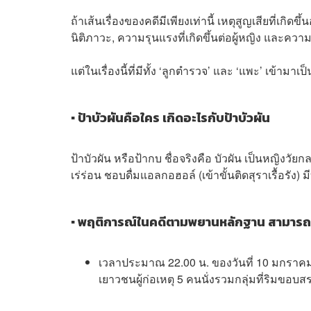
ถ้าเส้นเรื่องของคดีมีเพียงเท่านี้ เหตุสูญเสียที่เก
นิติภาวะ, ความรุนแรงที่เกิดขึ้นต่อผู้หญิง และความ
แต่ในเรื่องนี้ที่มีทั้ง ‘ลูกตำรวจ’ และ ‘แพะ’ เข้าม
▪ ป้าบัวผันคือใคร เกิดอะไรกับป้าบัวผัน
ป้าบัวผัน หรือป้ากบ ชื่อจริงคือ บัวผัน เป็นหญิงว
เร่ร่อน ชอบดื่มแอลกอฮอล์ (เข้าขั้นติดสุราเรื้อรัง)
▪ พฤติการณ์ในคดีตามพยานหลักฐาน สามารถลำด
เวลาประมาณ 22.00 น. ของวันที่ 10 มกราคมท
เยาวชนผู้ก่อเหตุ 5 คนนั่งรวมกลุ่มที่ริมข