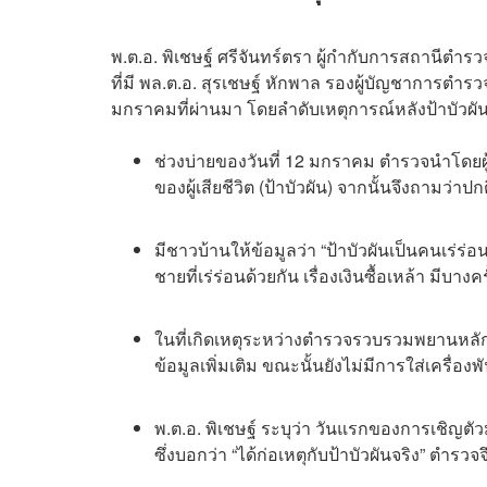
พ.ต.อ. พิเชษฐ์ ศรีจันทร์ตรา ผู้กำกับการสถานีตำรว
ที่มี พล.ต.อ. สุรเชษฐ์ หักพาล รองผู้บัญชาการตำรว
มกราคมที่ผ่านมา โดยลำดับเหตุการณ์หลังป้าบัวผันเส
ช่วงบ่ายของวันที่ 12 มกราคม ตำรวจนำโดยผู
ของผู้เสียชีวิต (ป้าบัวผัน) จากนั้นจึงถามว่าป
มีชาวบ้านให้ข้อมูลว่า “ป้าบัวผันเป็นคนเร่ร่อน 
ชายที่เร่ร่อนด้วยกัน เรื่องเงินซื้อเหล้า มีบาง
ในที่เกิดเหตุระหว่างตำรวจรวบรวมพยานหลักฐา
ข้อมูลเพิ่มเติม ขณะนั้นยังไม่มีการใส่เครื่อ
พ.ต.อ. พิเชษฐ์ ระบุว่า วันแรกของการเชิญตัวม
ซึ่งบอกว่า “ได้ก่อเหตุกับป้าบัวผันจริง” ตำรวจ