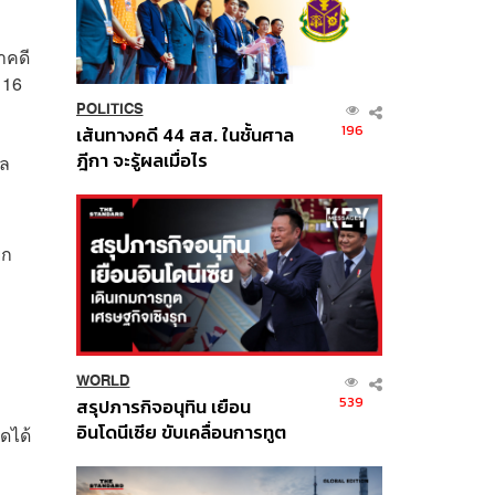
ำคดี
 16
POLITICS
196
เส้นทางคดี 44 สส. ในชั้นศาล
ฎีกา จะรู้ผลเมื่อไร
ูล
ยก
ม
WORLD
539
สรุปภารกิจอนุทิน เยือน
อินโดนีเซีย ขับเคลื่อนการทูต
ดได้
เศรษฐกิจเชิงรุก ประกาศหุ้น
ส่วนยุทธศาสตร์ไทย –