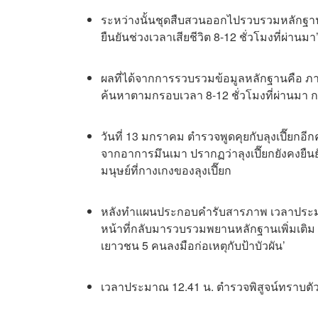
ระหว่างนั้นชุดสืบสวนออกไปรวบรวมหลักฐานต
ยืนยันช่วงเวลาเสียชีวิต 8-12 ชั่วโมงที่ผ่านมา
ผลที่ได้จากการรวบรวมข้อมูลหลักฐานคือ ภา
ค้นหาตามกรอบเวลา 8-12 ชั่วโมงที่ผ่านมา กลั
วันที่ 13 มกราคม ตำรวจพูดคุยกับลุงเปี๊ยกอี
จากอาการมึนเมา ปรากฏว่าลุงเปี๊ยกยังคงยืน
มนุษย์ที่กางเกงของลุงเปี๊ยก
หลังทำแผนประกอบคำรับสารภาพ เวลาประมาณ 1
หน้าที่กลับมารวบรวมพยานหลักฐานเพิ่มเติ
เยาวชน 5 คนลงมือก่อเหตุกับป้าบัวผัน’
เวลาประมาณ 12.41 น. ตำรวจพิสูจน์ทราบตัวผู้