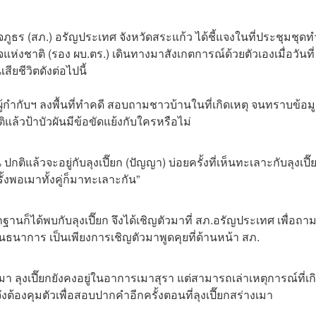
จภูธร (สภ.) อรัญประเทศ จังหวัดสระแก้ว ได้ชี้แจงในที่ประชุมชุดท
จแห่งชาติ (รอง ผบ.ตร.) เดินทางมาสังเกตการณ์ด้วยตัวเองเมื่อวันที่
ียชีวิตดังต่อไปนี้
้กำกับฯ ลงพื้นที่ทำคดี สอบถามชาวบ้านในที่เกิดเหตุ จนทราบข้อม
กติแล้วป้าบัวผันมีข้อขัดแย้งกับใครหรือไม่
ปกติแล้วจะอยู่กับลุงเปี๊ยก (ปัญญา) บ่อยครั้งที่เห็นทะเลาะกับลุงเปี๊
ครั้งพอเมาทั้งคู่ก็มาทะเลาะกัน”
นก็ได้พบกับลุงเปี๊ยก จึงได้เชิญตัวมาที่ สภ.อรัญประเทศ เพื่อถา
งพันธนาการ เป็นเพียงการเชิญตัวมาพูดคุยที่ด้านหน้า สภ.
า ลุงเปี๊ยกยังคงอยู่ในอาการเมาสุรา แต่สามารถเล่าเหตุการณ์ที่เกิ
จึงต้องคุมตัวเพื่อสอบปากคำอีกครั้งตอนที่ลุงเปี๊ยกสร่างเมา