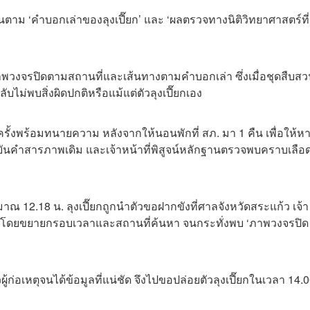
าม ‘คำบอกเล่าของลุงเปี๊ยก’ และ ‘ผลตรวจทางนิติวิทยาศาสตร์ที่
’
พวงจรปิดตามสถานที่และเส้นทางตามคำบอกเล่า ซึ่งเมื่อชุดสืบส
บไม่พบสิ่งผิดปกติหรือแม้แต่ตัวลุงเปี๊ยกเอง
กครั้งพร้อมทนายความ หลังจากให้นอนพักที่ สภ. มา 1 คืน เพื่อให้ห
ยันคำสารภาพเดิม และเจ้าหน้าที่พิสูจน์หลักฐานตรวจพบคราบเลือ
2.18 น. ลุงเปี๊ยกถูกนำตัวขอฝากขังที่ศาลจังหวัดสระแก้ว เจ้า
ม โดยขยายกรอบเวลาและสถานที่ค้นหา จนกระทั่งพบ ‘ภาพวงจรปิด
ก่อเหตุจนได้ข้อมูลที่แน่ชัด จึงไปขอปล่อยตัวลุงเปี๊ยกในเวลา 14.0