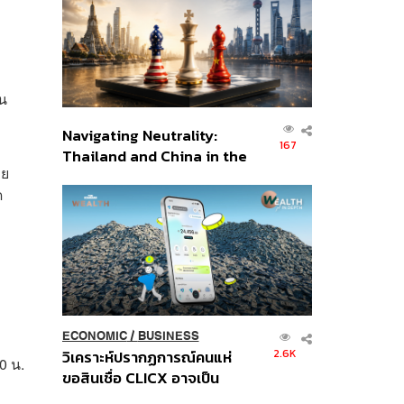
อินโดนีเซีย
วน
Navigating Neutrality:
167
Thailand and China in the
าย
Age of a New Global
ด
Order
ECONOMIC
/
BUSINESS
2.6K
วิเคราะห์ปรากฏการณ์คนแห่
0 น.
ขอสินเชื่อ CLICX อาจเป็น
เพียงยอดภูเขาน้ำแข็ง ของ