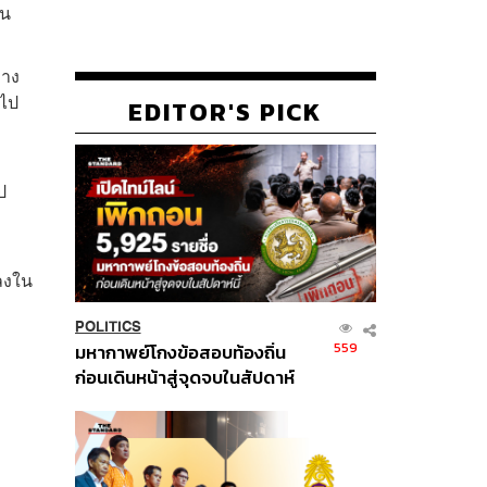
คน
่าง
าไป
EDITOR'S PICK
ป
งลงใน
POLITICS
559
มหากาพย์โกงข้อสอบท้องถิ่น
ก่อนเดินหน้าสู่จุดจบในสัปดาห์
นี้