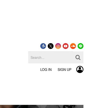
LOG IN
SIGN UP