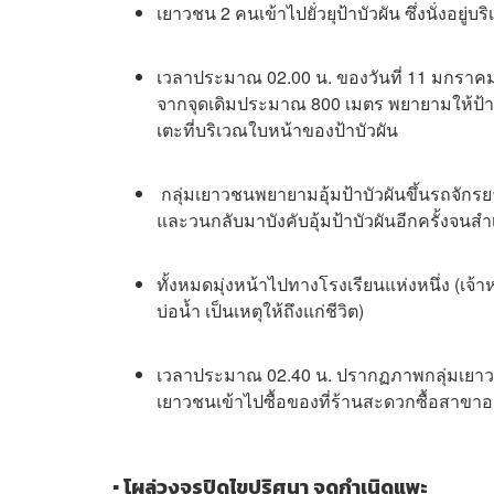
เยาวชน 2 คนเข้าไปยั่วยุป้าบัวผัน ซึ่งนั่งอ
เวลาประมาณ 02.00 น. ของวันที่ 11 มกราคม 
จากจุดเดิมประมาณ 800 เมตร พยายามให้ป้าบั
เตะที่บริเวณใบหน้าของป้าบัวผัน
กลุ่มเยาวชนพยายามอุ้มป้าบัวผันขึ้นรถจัก
และวนกลับมาบังคับอุ้มป้าบัวผันอีกครั้งจนสำ
ทั้งหมดมุ่งหน้าไปทางโรงเรียนแห่งหนึ่ง (เจ้า
บ่อน้ำ เป็นเหตุให้ถึงแก่ชีวิต)
เวลาประมาณ 02.40 น. ปรากฏภาพกลุ่มเยาวช
เยาวชนเข้าไปซื้อของที่ร้านสะดวกซื้อสาขา
▪ โผล่วงจรปิดไขปริศนา จุดกำเนิดแพะ