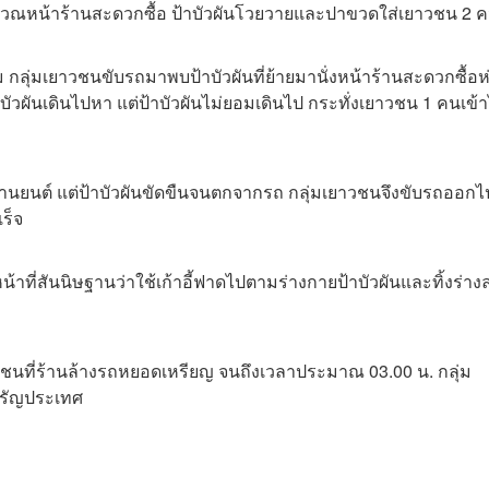
ยู่บริเวณหน้าร้านสะดวกซื้อ ป้าบัวผันโวยวายและปาขวดใส่เยาวชน 2 
กลุ่มเยาวชนขับรถมาพบป้าบัวผันที่ย้ายมานั่งหน้าร้านสะดวกซื้อห
วผันเดินไปหา แต่ป้าบัวผันไม่ยอมเดินไป กระทั่งเยาวชน 1 คนเข้
รยานยนต์ แต่ป้าบัวผันขัดขืนจนตกจากรถ กลุ่มเยาวชนจึงขับรถออกไ
เร็จ
หน้าที่สันนิษฐานว่าใช้เก้าอี้ฟาดไปตามร่างกายป้าบัวผันและทิ้งร่า
นที่ร้านล้างรถหยอดเหรียญ จนถึงเวลาประมาณ 03.00 น. กลุ่ม
อรัญประเทศ