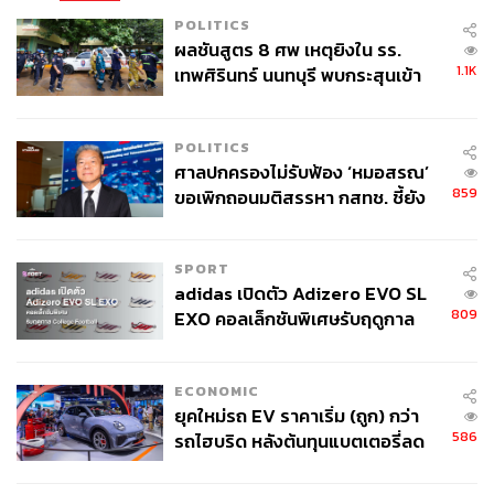
POLITICS
ผลชันสูตร 8 ศพ เหตุยิงใน รร.
1.1K
เทพศิรินทร์ นนทบุรี พบกระสุนเข้า
จุดสำคัญ ‘ศีรษะ-หน้าอก’ ครูถูกยิง
4 นัด จากระยะไกล
POLITICS
ศาลปกครองไม่รับฟ้อง ‘หมอสรณ’
859
ขอเพิกถอนมติสรรหา กสทช. ชี้ยัง
ไม่ใช่ผู้เดือดร้อนเสียหาย
SPORT
adidas เปิดตัว Adizero EVO SL
809
EXO คอลเล็กชันพิเศษรับฤดูกาล
College Football
ECONOMIC
ยุคใหม่รถ EV ราคาเริ่ม (ถูก) กว่า
586
รถไฮบริด หลังต้นทุนแบตเตอรี่ลด
ลง - จีนแห่บุกตลาดเกิดใหม่