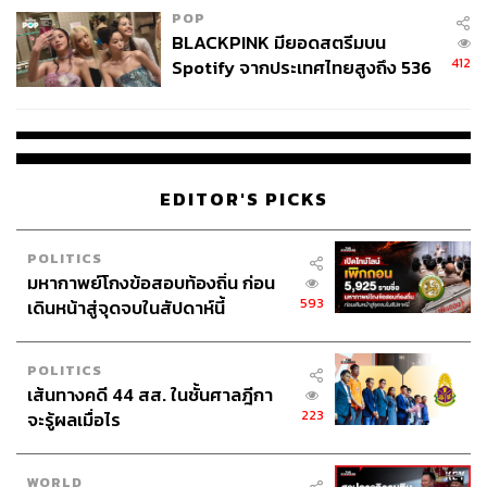
POP
BLACKPINK มียอดสตรีมบน
412
Spotify จากประเทศไทยสูงถึง 536
ล้านครั้ง ตลอด 10 ปีที่ผ่านมา
EDITOR'S PICKS
POLITICS
มหากาพย์โกงข้อสอบท้องถิ่น ก่อน
593
เดินหน้าสู่จุดจบในสัปดาห์นี้
POLITICS
เส้นทางคดี 44 สส. ในชั้นศาลฎีกา
223
จะรู้ผลเมื่อไร
WORLD