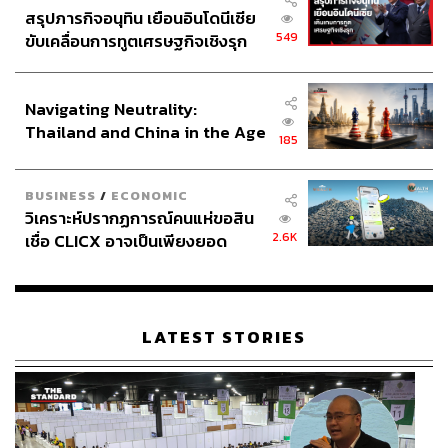
สรุปภารกิจอนุทิน เยือนอินโดนีเซีย
549
ขับเคลื่อนการทูตเศรษฐกิจเชิงรุก
ประกาศหุ้นส่วนยุทธศาสตร์ไทย –
อินโดนีเซีย
Navigating Neutrality:
Thailand and China in the Age
185
of a New Global Order
BUSINESS
/
ECONOMIC
วิเคราะห์ปรากฏการณ์คนแห่ขอสิน
2.6K
เชื่อ CLICX อาจเป็นเพียงยอด
ภูเขาน้ำแข็ง ของปัญหาหนี้ครัว
เรือนไทยที่ถูกซุกไว้
LATEST STORIES