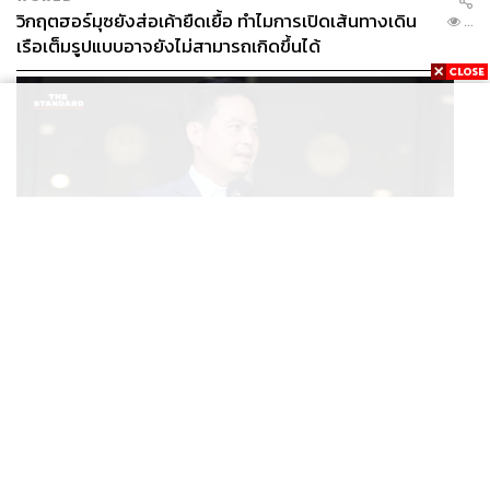
วิกฤตฮอร์มุซยังส่อเค้ายืดเยื้อ ทำไมการเปิดเส้นทางเดิน
...
เรือเต็มรูปแบบอาจยังไม่สามารถเกิดขึ้นได้
POLITICS
/
THAILAND
ภราดรมอง ก.ท่องเที่ยวฯ ขอใช้งบจาก พ.ร.ก. กู้เงินฯ ทำ
...
โครงการไทยเที่ยวไทยพลัส ถือว่าเข้าเกณฑ์กู้เงินฉุกเฉิน