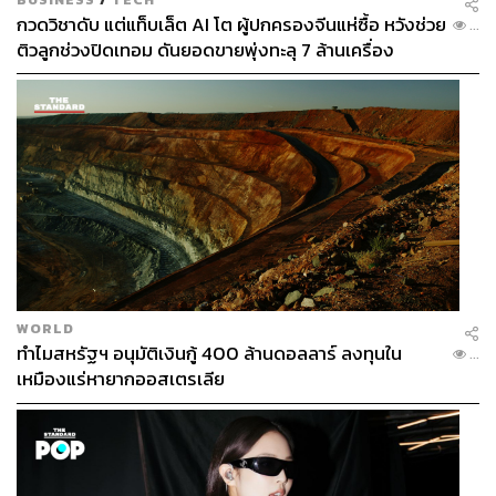
กวดวิชาดับ แต่แท็บเล็ต AI โต ผู้ปกครองจีนแห่ซื้อ หวังช่วย
...
ติวลูกช่วงปิดเทอม ดันยอดขายพุ่งทะลุ 7 ล้านเครื่อง
WORLD
ทำไมสหรัฐฯ อนุมัติเงินกู้ 400 ล้านดอลลาร์ ลงทุนใน
...
เหมืองแร่หายากออสเตรเลีย