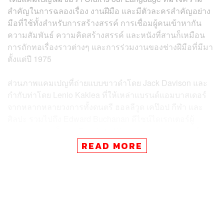
สำคัญในการฉลองเรื่อง งานฝีมือ และมีตัวละครสำคัญอย่าง
มือที่ใช้ทั้งสำหรับการสร้างสรรค์ การเชื่อมผู้คนเข้าหากัน
ความสัมพันธ์ ความคิดสร้างสรรค์ และหนังที่สานก็เหมือน
การถักทอเรื่องราวต่างๆ และการร่วมงานของช่างฝีมือที่มีมา
ตั้งแต่ปี 1975
ส่วนภาพแคมเปญที่ถ่ายแบบขาวดำโดย Jack Davison และ
กำกับท่าโดย Lenio Kaklea ที่ให้เหล่าแบรนด์แอมบาสเดอร์
จากหลากหลายวงการทั้งดนตรี ฮอลลีวูด เคป๊อป กีฬา และ
ศิลปะ รวมไปถึง Edward Buchanan ดีไซน์ไดเรกเตอร์ผู้
ออกแบบคอลเล็กชัน Ready-to-Wear คนแรกของแบรนด์ช่วง
ปี 1995-2000 มาเคลื่อนไหวท่าทางผ่านมือของพวกเขา ซึ่งนี่
READ MORE
ยังเป็นแคมเปญแรกภายใต้การดูแลของ Louise Trotter
ครีเอทีฟไดเรกเตอร์คนใหม่ชาวอังกฤษอีกด้วย
และก่อนที่เราจะได้เห็นผลงานใหม่แบบเต็มๆ ของเธอในเดือน
กันยายนนี้ที่ Milan Fashion Week ทางแบรนด์อิตาลีก็ได้เริ่ม
ต้นเคลื่อนไหวทิศทางใหม่ตั้งแต่พรมแดงของ Cannes Film