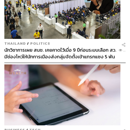
THAILAND
/
POLITICS
นักวิชาการเผย สนช. เคยคาดไว้เมื่อ 9 ปีก่อนระบบเลือก สว.
...
มีช่องโหว่ให้นักการเมืองส่งกลุ่มจัดตั้งเข้าแทรกแซง 5 พัน
ล้านยึดประเทศได้
BUSINESS
/
TECH