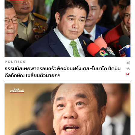
ABOUT THE PHOTOGRAPHER
ณาฌารัฐ ภักดีอาสา
ช่างภาพข่าว ประจำสำนักข่าว THE
STANDARD
POLITICS
ธรรมนัสเผยพาครอบครัวพักผ่อนฝรั่งเศส-โมนาโก ปัดบิน
141
ดีลทักษิณ เปลี่ยนตัวนายกฯ