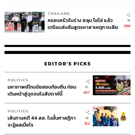
โลกภายใน 6 วัน
THAILAND
ครอบครัวรับร่าง ฮลุน โซโล่ แล้ว
388
เตรียมส่งชันสูตรหาสาเหตุการเสีย
ชีวิต
EDITOR'S PICKS
POLITICS
มหากาพย์โกงข้อสอบท้องถิ่น ก่อน
497
เดินหน้าสู่จุดจบในสัปดาห์นี้
POLITICS
เส้นทางคดี 44 สส. ในชั้นศาลฎีกา
152
จะรู้ผลเมื่อไร