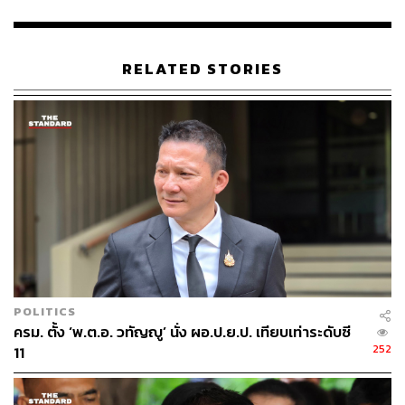
บริสุทธิ์จากเรือนจำได้ในภายหลัง เนื่องจากคนกลุ่มนี้ไม่ได้อยู่
ในเรือนจำเพราะได้รับการพักโทษไปอยู่นอกเรือนจำแล้ว
TAGS:
ทักษิณ ชินวัตร
ผู้ต้องขัง
นักโทษ
RELATED STORIES
พระราชทานอภัยโทษ
พระราชกฤษฎีกาพระราชทานอภัยโทษ พ.ศ. 2564
50.9K
POLITICS
ABOUT THE AUTHOR
ครม. ตั้ง ‘พ.ต.อ. วทัญญู’ นั่ง ผอ.ป.ย.ป. เทียบเท่าระดับซี
252
11
THE STANDARD TEAM
กองบรรณาธิการ THE STANDARD