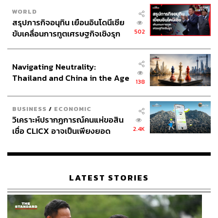
WORLD
สรุปภารกิจอนุทิน เยือนอินโดนีเซีย
502
ขับเคลื่อนการทูตเศรษฐกิจเชิงรุก
ประกาศหุ้นส่วนยุทธศาสตร์ไทย –
อินโดนีเซีย
Navigating Neutrality:
Thailand and China in the Age
138
of a New Global Order
BUSINESS
/
ECONOMIC
วิเคราะห์ปรากฏการณ์คนแห่ขอสิน
2.4K
เชื่อ CLICX อาจเป็นเพียงยอด
ภูเขาน้ำแข็ง ของปัญหาหนี้ครัว
เรือนไทยที่ถูกซุกไว้
LATEST STORIES