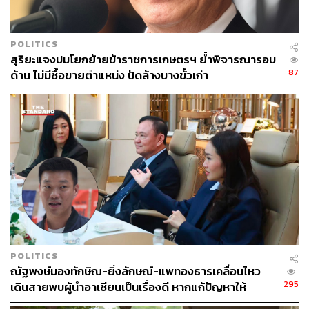
POLITICS
สุริยะแจงปมโยกย้ายข้าราชการเกษตรฯ ย้ำพิจารณารอบ
87
ด้าน ไม่มีซื้อขายตำแหน่ง ปัดล้างบางขั้วเก่า
POLITICS
ณัฐพงษ์มองทักษิณ-ยิ่งลักษณ์-แพทองธารเคลื่อนไหว
295
เดินสายพบผู้นำอาเซียนเป็นเรื่องดี หากแก้ปัญหาให้
ประชาชนได้