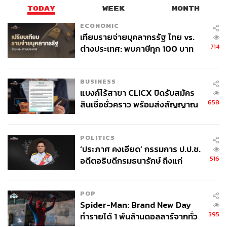
TODAY
WEEK
MONTH
ECONOMIC
เทียบรายจ่ายบุคลากรรัฐ ไทย vs.
714
ต่างประเทศ: พบภาษีทุก 100 บาท
ของคนไทยใช้ไปกับข้าราชการเฉียด
40 บาท
BUSINESS
แบงก์ไร้สาขา CLICX ปิดรับสมัคร
658
สินเชื่อชั่วคราว พร้อมส่งสัญญาณ
เตือนกลุ่มกู้เงินผิดวัตถุประสงค์-ให้
ข้อมูลเท็จ เตรียมดำเนินคดีเด็ดขาด
POLITICS
‘ประภาศ คงเอียด’ กรรมการ ป.ป.ช.
516
อดีตอธิบดีกรมธนารักษ์ ถึงแก่
อนิจกรรม
POP
Spider-Man: Brand New Day
395
ทำรายได้ 1 พันล้านดอลลาร์จากทั่ว