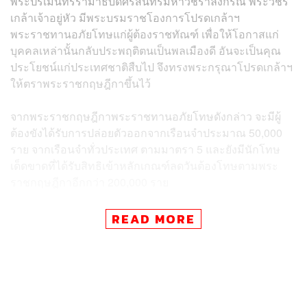
พระปรเมนทรรามาธิบดีศรีสินทรมหาวชิราลงกรณ พระวชิร
เกล้าเจ้าอยู่หัว มีพระบรมราชโองการโปรดเกล้าฯ
พระราชทานอภัยโทษแก่ผู้ต้องราชทัณฑ์ เพื่อให้โอกาสแก่
บุคคลเหล่านั้นกลับประพฤติตนเป็นพลเมืองดี อันจะเป็นคุณ
ประโยชน์แก่ประเทศชาติสืบไป จึงทรงพระกรุณาโปรดเกล้าฯ
ให้ตราพระราชกฤษฎีกาขึ้นไว้
จากพระราชกฤษฎีกาพระราชทานอภัยโทษดังกล่าว จะมีผู้
ต้องขังได้รับการปล่อยตัวออกจากเรือนจำประมาณ 50,000
ราย จากเรือนจำทั่วประเทศ ตามมาตรา 5 และยังมีนักโทษ
เด็ดขาดที่ได้รับสิทธิเข้าหลักเกณฑ์ลดวันต้องโทษตามพระ
ราชกฤษฎีกาอีกกว่า 200,000 ราย
ขณะนี้กรมราชทัณฑ์มีผู้ต้องขังเด็ดขาดทั่วประเทศที่ควบคุม
READ MORE
อยู่ในเรือนจำจำนวน 220,094 ราย เป็นนักโทษชาย 192,898
ราย และนักโทษหญิง 27,196 ราย จากผู้ต้องขังทั้งหมด
290,749 ราย จากข้อมูลกรมราชทัณฑ์ ณ วันที่ 16 สิงหาคม
2567