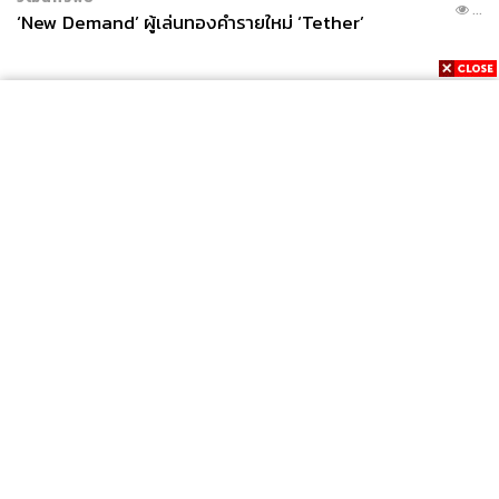
...
‘New Demand’ ผู้เล่นทองคำรายใหม่ ‘Tether’
News
Wealth
Pop
Podcast
Video
Now
Opinion
Careers
Events
Privacy
About
Contact
Policy
FOR
ADVERTISING
MEMBERSHIP