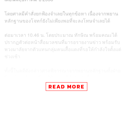
โดยศาลมีคำสั่งยกฟ้องจำเลยในทุกข้อหา เนื่องจากพยาน
หลักฐานของโจทก์ยังไม่เพียงพอที่จะลงโทษจำเลยได้
ต่อมาเวลา 10.46 น. โดยประมาณ ทักษิณ พร้อมคณะได้
ปรากฏตัวต่อหน้าสื่อมวลชนที่มารอรายงานข่าว พร้อมรับ
พวงมาลัยจากตัวแทนกลุ่มคนเสื้อแดงที่รอให้กำลังใจตั้งแต่
ช่วงเช้า
ทั้งนี้ในคดีดังกล่าวศาลพิจารณาจากพยานหลักฐานทั้งฝ่าย
โจทก์และจำเลย โดยมีข้อสรุปที่สำคัญดังนี้
READ MORE
คลิปวิดีโอให้สัมภาษณ์: ศาลเชื่อว่าบุคคลในคลิปวิดีโอ
และเสียงที่ให้สัมภาษณ์คือจำเลย จริง แม้จะเป็นเพียง
บางส่วนของคลิปและไม่มีต้นฉบับเต็มก็ตาม โดยศาลให้
เหตุผลว่าจำเลย เองก็ได้ยอมรับว่าเป็นบุคคลในคลิปดัง
กล่าว
เจตนาในการหมิ่นประมาท: ศาลพิจารณาว่าข้อความที่