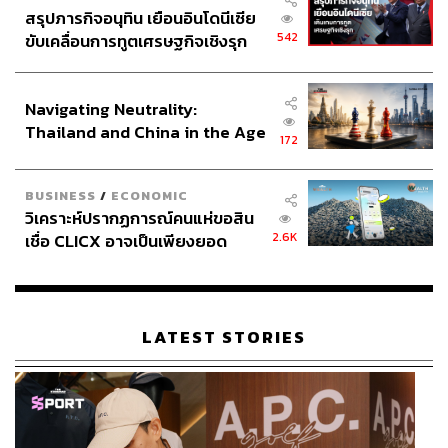
สรุปภารกิจอนุทิน เยือนอินโดนีเซีย
542
ขับเคลื่อนการทูตเศรษฐกิจเชิงรุก
ประกาศหุ้นส่วนยุทธศาสตร์ไทย –
อินโดนีเซีย
Navigating Neutrality:
Thailand and China in the Age
172
of a New Global Order
852
BUSINESS
/
ECONOMIC
วิเคราะห์ปรากฏการณ์คนแห่ขอสิน
2.6K
เชื่อ CLICX อาจเป็นเพียงยอด
ABOUT THE AUTHOR
ภูเขาน้ำแข็ง ของปัญหาหนี้ครัว
THE STANDARD TEAM
เรือนไทยที่ถูกซุกไว้
กองบรรณาธิการ THE STANDARD
LATEST STORIES
ABOUT THE PHOTOGRAPHER
ศวิตา พูลเสถียร
ช่างภาพข่าว ประจำสำนักข่าว THE
STANDARD