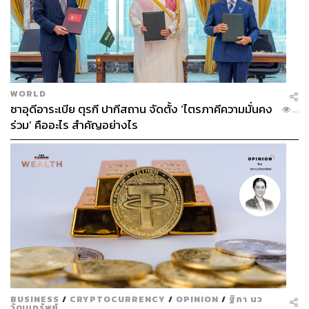
WORLD
ซาอุดีอาระเบีย ตุรกี ปากีสถาน จัดตั้ง ‘ไตรภาคีความมั่นคง
...
ร่วม’ คืออะไร สำคัญอย่างไร
BUSINESS
/
CRYPTOCURRENCY
/
OPINION
/
ฐิภา นว
วัฒนทรัพย์