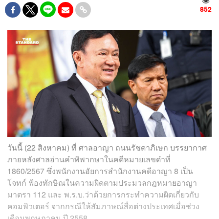
852
วันนี้ (22 สิงหาคม) ที่ ศาลอาญา ถนนรัชดาภิเษก บรรยากาศ
ภายหลังศาลอ่านคำพิพากษาในคดีหมายเลขดำที่
1860/2567 ซึ่งพนักงานอัยการสำนักงานคดีอาญา 8 เป็น
โจทก์ ฟ้องทักษิณในความผิดตามประมวลกฎหมายอาญา
มาตรา 112 และ พ.ร.บ.ว่าด้วยการกระทำความผิดเกี่ยวกับ
คอมพิวเตอร์ จากกรณีให้สัมภาษณ์สื่อต่างประเทศเมื่อช่วง
เดือนพฤษภาคม ปี 2558