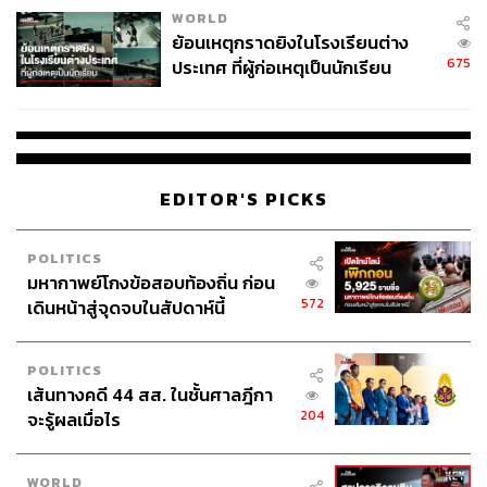
WORLD
ย้อนเหตุกราดยิงในโรงเรียนต่าง
675
ประเทศ ที่ผู้ก่อเหตุเป็นนักเรียน
EDITOR'S PICKS
POLITICS
มหากาพย์โกงข้อสอบท้องถิ่น ก่อน
572
เดินหน้าสู่จุดจบในสัปดาห์นี้
POLITICS
เส้นทางคดี 44 สส. ในชั้นศาลฎีกา
204
จะรู้ผลเมื่อไร
TAGS:
สื่อต่างประเทศ
ทักษิณ ชินวัตร
ม.112
WORLD
พ.ร.บ.คอมพิวเตอร์
ศาลอาญา