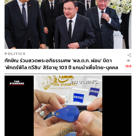
POLITICS
ทักษิณ ร่วมสวดพระอภิธรรมศพ ‘พล.ต.ท. ผ่อน’ บิดา
169
‘พักตร์พิไล ทวีสิน’ สิริอายุ 103 ปี แกนนำเพื่อไทย-บุคคล
หลากวงการร่วมอาลัย