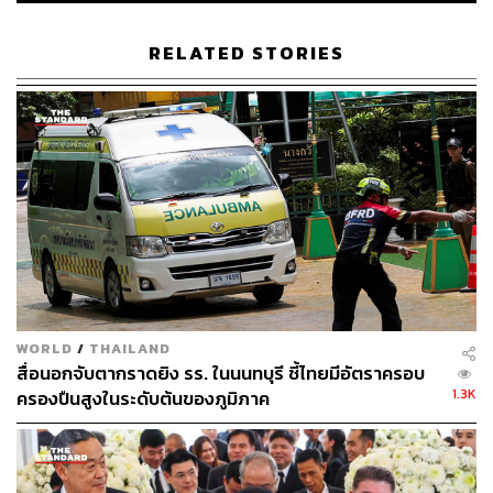
ไม่ได้นำพยานหลักฐานในข้อหาแสดงความอาฆาต
มาดร้ายมาสืบเลย
RELATED STORIES
ความผิดตาม พ.ร.บ.คอมพิวเตอร์ฯ: เมื่อข้อหาหลักเรื่อง
การหมิ่นประมาทพระมหากษัตริย์ฟังไม่ขึ้น ศาลจึง
ยกฟ้องในข้อหานำเข้าข้อมูลอันเป็นความผิดเกี่ยวกับ
ความมั่นคงแห่งราชอาณาจักรด้วยเช่นกัน
WORLD
/
THAILAND
สื่อนอกจับตากราดยิง รร. ในนนทบุรี ชี้ไทยมีอัตราครอบ
1.3K
ครองปืนสูงในระดับต้นของภูมิภาค