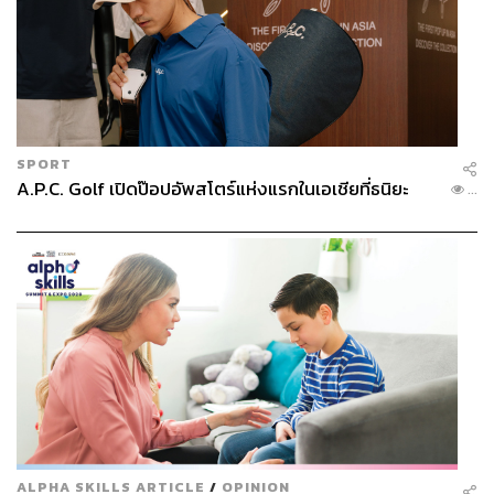
ABOUT THE PHOTOGRAPHER
ณาฌารัฐ ภักดีอาสา
ช่างภาพข่าว ประจำสำนักข่าว THE
STANDARD
SPORT
A.P.C. Golf เปิดป๊อปอัพสโตร์แห่งแรกในเอเชียที่ธนิยะ
...
ALPHA SKILLS ARTICLE
/
OPINION