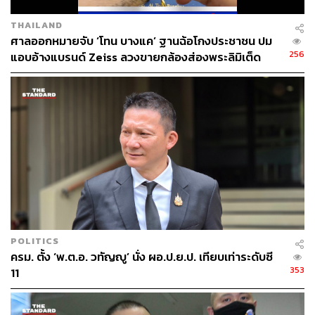
THAILAND
ศาลออกหมายจับ ‘โทน บางแค’ ฐานฉ้อโกงประชาชน ปม
256
แอบอ้างแบรนด์ Zeiss ลวงขายกล้องส่องพระลิมิเต็ด
POLITICS
ครม. ตั้ง ‘พ.ต.อ. วทัญญู’ นั่ง ผอ.ป.ย.ป. เทียบเท่าระดับซี
353
11