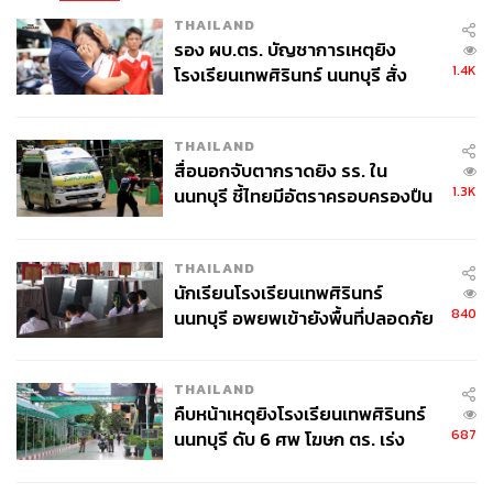
THAILAND
รอง ผบ.ตร. บัญชาการเหตุยิง
1.4K
โรงเรียนเทพศิรินทร์ นนทบุรี สั่ง
ค้นหา 2 รอบยืนยันไร้คนติดค้าง พบ
ศพปู่-ย่าที่บ้านพักผู้ก่อเหตุ
THAILAND
สื่อนอกจับตากราดยิง รร. ใน
1.3K
นนทบุรี ชี้ไทยมีอัตราครอบครองปืน
สูงในระดับต้นของภูมิภาค
THAILAND
นักเรียนโรงเรียนเทพศิรินทร์
840
นนทบุรี อพยพเข้ายังพื้นที่ปลอดภัย
ชั่วคราว หลังเหตุใช้อาวุธปืนภายใน
โรงเรียนคลี่คลาย
THAILAND
คืบหน้าเหตุยิงโรงเรียนเทพศิรินทร์
687
นนทบุรี ดับ 6 ศพ โฆษก ตร. เร่ง
สอบปมขโมยปืนปู่ก่อเหตุ