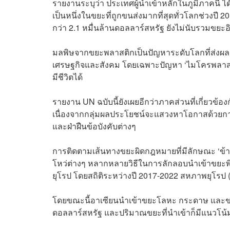
รายงานระบุว่า ประเทศผู้นำเข้าหลักในภูมิภาคนี้ ได
เป็นหนึ่งในขยะที่ถูกขนส่งมากที่สุดทั่วโลกช่วงปี 
กว่า 2.1 หมื่นล้านดอลลาร์สหรัฐ ยังไม่นับรวมขย
มลพิษจากขยะพลาสติกเป็นปัญหาระดับโลกที่ส่งผล
เศรษฐกิจและสังคม โดยเฉพาะปัญหา ‘ไมโครพลาสต
มีชีวิตได้
รายงาน UN ฉบับนี้ยังเผยอีกว่าภาคส่วนที่เกี่ยวข้
เนื่องจากกลุ่มผลประโยชน์จะแสวงหาโอกาสด้วย
และฝ่าฝืนข้อบังคับต่างๆ
การติดตามเส้นทางขยะผิดกฎหมายที่มีลักษณะ ‘ข้า
โหว่ต่างๆ หลากหลายวิธีในการลักลอบนำเข้าขยะ
ยุโรป โดยสถิติระหว่างปี 2017-2022 สหภาพยุโรป 
โดยขณะนี้อาเซียนนำเข้าขยะโลหะ กระดาษ และขยะพล
ดอลลาร์สหรัฐ และปริมาณขยะที่นำเข้าก็มีแนวโน้มเพ