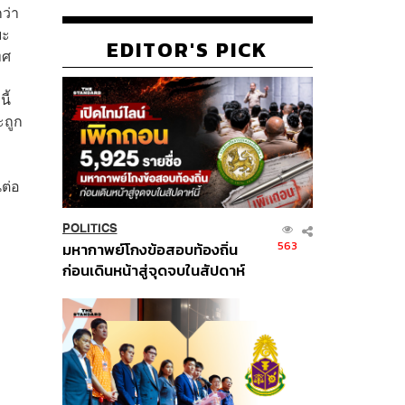
ว่า
ยะ
EDITOR'S PICK
ทศ
ี้
ะถูก
ก
ต่อ
POLITICS
563
มหากาพย์โกงข้อสอบท้องถิ่น
ก่อนเดินหน้าสู่จุดจบในสัปดาห์
นี้