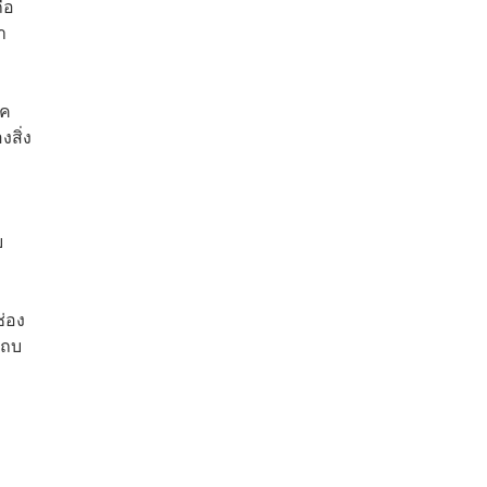
ือ
า
าค
สิ่ง
บ
่อง
แถบ