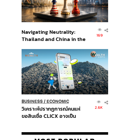
Navigating Neutrality:
169
Thailand and China in the
Age of a New Global
Order
BUSINESS
/
ECONOMIC
2.6K
วิเคราะห์ปรากฏการณ์คนแห่
ขอสินเชื่อ CLICX อาจเป็น
เพียงยอดภูเขาน้ำแข็ง ของ
ปัญหาหนี้ครัวเรือนไทยที่ถูกซุก
ไว้