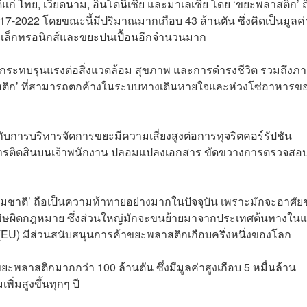
้แก่ ไทย, เวียดนาม, อินโดนีเซีย และมาเลเซีย โดย ‘ขยะพลาสติก’ ถ
2017-2022 โดยขณะนี้มีปริมาณมากเกือบ 43 ล้านตัน ซึ่งคิดเป็นมูลค่
ะอิเล็กทรอนิกส์และขยะปนเปื้อนอีกจำนวนมาก
กระทบรุนแรงต่อสิ่งแวดล้อม สุขภาพ และการดำรงชีวิต รวมถึงภ
ิก’ ที่สามารถตกค้างในระบบทางเดินหายใจและห่วงโซ่อาหารของ
องกับการบริหารจัดการขยะมีความเสี่ยงสูงต่อการทุจริตคอร์รัปชัน
การติดสินบนเจ้าพนักงาน ปลอมแปลงเอกสาร ขัดขวางการตรวจสอ
มชาติ’ ถือเป็นความท้าทายอย่างมากในปัจจุบัน เพราะมักจะอาศัยช
พิษผิดกฎหมาย ซึ่งส่วนใหญ่มักจะขนย้ายมาจากประเทศต้นทางใน
(EU) มีส่วนสนับสนุนการค้าขยะพลาสติกเกือบครึ่งหนึ่งของโลก
าสติกมากกว่า 100 ล้านตัน ซึ่งมีมูลค่าสูงเกือบ 5 หมื่นล้าน
ิ่มสูงขึ้นทุกๆ ปี