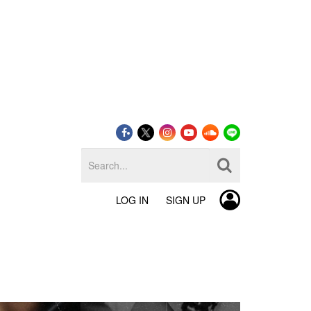
LOG IN
SIGN UP