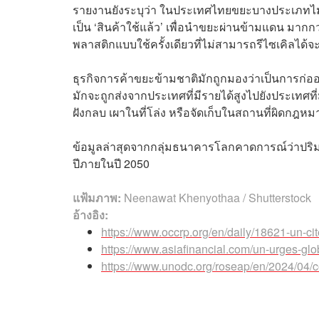
รายงานยังระบุว่า ในประเทศไทยขยะบางประเภทไม่จำเ
เป็น ‘สินค้าใช้แล้ว’ เพื่อนำขยะผ่านข้ามแดน มากก
พลาสติกแบบใช้ครั้งเดียวที่ไม่สามารถรีไซเคิลได้จ
ธุรกิจการค้าขยะข้ามชาติมักถูกมองว่าเป็นการก่อ
มักจะถูกส่งจากประเทศที่มีรายได้สูงไปยังประเทศท
ฝังกลบ เผาในที่โล่ง หรือจัดเก็บในสถานที่ผิดกฎห
ข้อมูลล่าสุดจากกลุ่มธนาคารโลกคาดการณ์ว่าปริมา
ปีภายในปี 2050
แฟ้มภาพ:
Neenawat Khenyothaa
/ Shutterstock
อ้างอิง:
https://www.occrp.org/en/daily/18621-un-cit
https://www.asiafinancial.com/un-urges-globa
https://www.unodc.org/roseap/en/2024/04/co