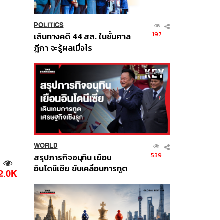
POLITICS
197
เส้นทางคดี 44 สส. ในชั้นศาล
ฎีกา จะรู้ผลเมื่อไร
WORLD
539
สรุปภารกิจอนุทิน เยือน
อินโดนีเซีย ขับเคลื่อนการทูต
2.0K
เศรษฐกิจเชิงรุก ประกาศหุ้น
ส่วนยุทธศาสตร์ไทย –
อินโดนีเซีย