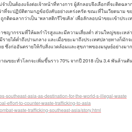
ป็นต้องแจ้งต่อเจ้าหน้าที่ทางการ ผู้ลักลอบจึงเลือกที่จะติดฉลาก
ว่าที่จะปฏิบัติตามกฎข้อบังคับอย่างเคร่งครัด ขณะที่ในเวียดนาม ข
ะถูกติดฉลากว่าเป็น ‘พลาสติกรีไซเคิล’ เพื่อลักลอบนำขยะเข้าประเ
อาชญากรรมที่ให้ผลกำไรสูงและมีความเสี่ยงต่ำ ส่วนใหญ่ขยะเหล่าน
ี่มีรายได้ต่ำถึงปานกลาง และเมื่อขยะมาถึงประเทศปลายทางก็มักจ
มาย ซึ่งก่ออันตรายให้กับสิ่งแวดล้อมและสุขภาพของมนุษย์อย่างมา
ณขยะทั่วโลกจะเพิ่มขึ้นราว 70% จากปี 2018 เป็น 3.4 พันล้านตัน
es-southeast-asia-as-destination-for-the-world-s-illegal-waste
l-effort-to-counter-waste-trafficking-to-asia
mbat-waste-trafficking-southeast-asia/story.html