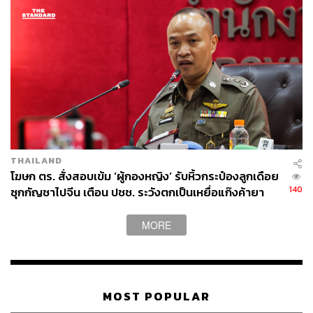
THAILAND
โฆษก ตร. สั่งสอบเข้ม ‘ผู้กองหญิง’ รับหิ้วกระป๋องลูกเดือย
140
ซุกกัญชาไปจีน เตือน ปชช. ระวังตกเป็นเหยื่อแก๊งค้ายา
ข้ามชาติ
MORE
MOST POPULAR