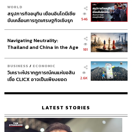
WORLD
สรุปภารกิจอนุทิน เยือนอินโดนีเซีย
546
ขับเคลื่อนการทูตเศรษฐกิจเชิงรุก
ประกาศหุ้นส่วนยุทธศาสตร์ไทย –
อินโดนีเซีย
Navigating Neutrality:
Thailand and China in the Age
181
of a New Global Order
BUSINESS
/
ECONOMIC
วิเคราะห์ปรากฏการณ์คนแห่ขอสิน
2.6K
เชื่อ CLICX อาจเป็นเพียงยอด
ภูเขาน้ำแข็ง ของปัญหาหนี้ครัว
เรือนไทยที่ถูกซุกไว้
LATEST STORIES