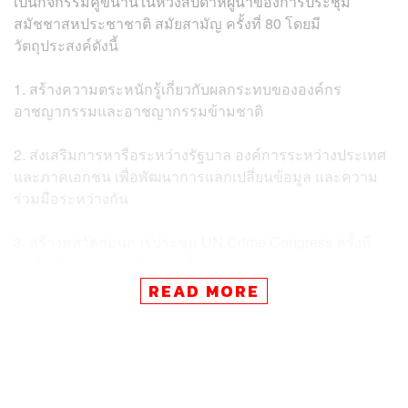
เป็นกิจกรรมคู่ขนานในห้วงสัปดาห์ผู้นำของการประชุม
สมัชชาสหประชาชาติ สมัยสามัญ ครั้งที่ 80 โดยมี
วัตถุประสงค์ดังนี้
1. สร้างความตระหนักรู้เกี่ยวกับผลกระทบขององค์กร
อาชญากรรมและอาชญากรรมข้ามชาติ
2. ส่งเสริมการหารือระหว่างรัฐบาล องค์การระหว่างประเทศ
และภาคเอกชน เพื่อพัฒนาการแลกเปลี่ยนข้อมูล และความ
ร่วมมือระหว่างกัน
3. สร้างพลวัตก่อนการประชุม UN Crime Congress ครั้งที่
15 ในเดือนเมษายนปี 2569 ที่กรุงอาบูดาบี สหรัฐอาหรับเอมิ
เรตส์
READ MORE
4. ย้ำความสำคัญของความร่วมมือระหว่างประเทศในการ
รับมือกับอาชญากรรมข้ามชาติและองค์กรอาชญากรรมใน
รูปแบบต่างๆ เช่น การลักลอบค้ายาเสพติด การค้ามนุษย์ การ
ฟอกเงิน การกรรโชกทรัพย์ การค้าอาวุธ การฉ้อโกง รวมถึง