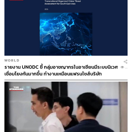
LOADING...
WORLD
ABOUT THE AUTHOR
รายงาน UNODC ชี้ กลุ่มอาชญากรในอาเซียนมีระบบนิเวศ
...
เชื่อมโยงกันมากขึ้น ทำงานเหมือนแฟรนไชส์บริษัท
วิโรจน์ เลิศจิตต์ธรรม
Senior Content Creator กองข่าวต่างประเทศ
THE STANDARD