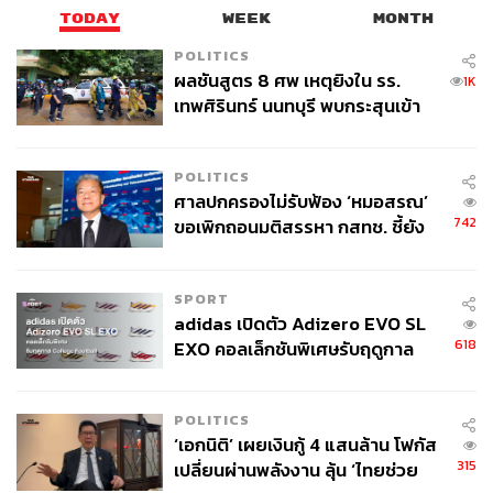
TODAY
WEEK
MONTH
POLITICS
ผลชันสูตร 8 ศพ เหตุยิงใน รร.
1K
เทพศิรินทร์ นนทบุรี พบกระสุนเข้า
จุดสำคัญ ‘ศีรษะ-หน้าอก’ ครูถูกยิง
4 นัด จากระยะไกล
POLITICS
ศาลปกครองไม่รับฟ้อง ‘หมอสรณ’
742
ขอเพิกถอนมติสรรหา กสทช. ชี้ยัง
ไม่ใช่ผู้เดือดร้อนเสียหาย
SPORT
adidas เปิดตัว Adizero EVO SL
618
EXO คอลเล็กชันพิเศษรับฤดูกาล
College Football
POLITICS
‘เอกนิติ’ เผยเงินกู้ 4 แสนล้าน โฟกัส
315
เปลี่ยนผ่านพลังงาน ลุ้น ‘ไทยช่วย