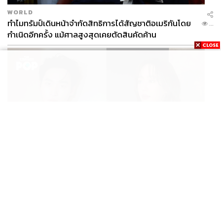
WORLD
ทำไมทรัมป์เดินหน้าจำกัดสิทธิการได้สัญชาติอเมริกันโดย
...
กำเนิดอีกครั้ง แม้ศาลสูงสุดเคยตัดสินคัดค้าน
ENTERTAINMENT
เก้า นพเก้า และ พาย รินรดา เตรียมร่วมงานกันใน ‘รสกาล
...
Enchanted Taste In Time’