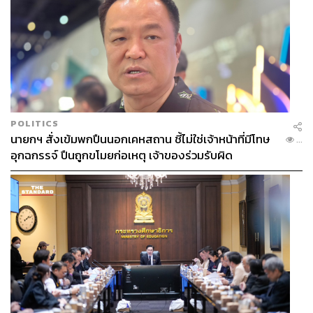
POLITICS
นายกฯ สั่งเข้มพกปืนนอกเคหสถาน ชี้ไม่ใช่เจ้าหน้าที่มีโทษ
...
อุกฉกรรจ์ ปืนถูกขโมยก่อเหตุ เจ้าของร่วมรับผิด