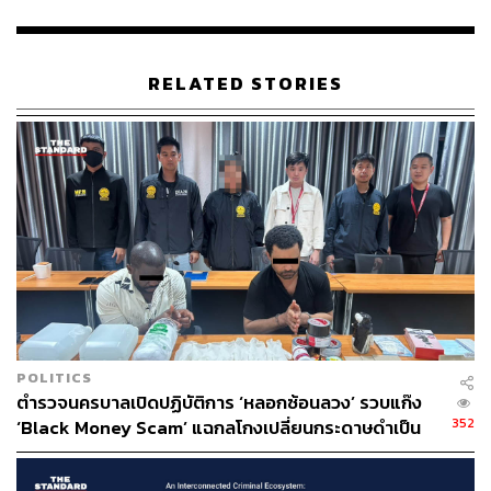
ทางเศรษฐกิจปีละ 18,000-37,000 ล้านดอลลาร์สหรัฐ
นอกจากนี้องค์กรอาชญากรรมยังนำเทคโนโลยีขั้นสูงหลาก
หลายประเภทมาใช้ในการหลอกลวง ซึ่งส่งผลกระทบต่อ
RELATED STORIES
ความมั่นคงและเศรษฐกิจและสังคมอย่างมาก
กิจกรรมคู่ขนานดังกล่าวจึงเป็นโอกาสในการย้ำความสำคัญ
ของการเสริมสร้างความร่วมมือระหว่างประเทศในการแก้
ปัญหาอาชญากรรมข้ามชาติ และแสดงความมุ่งมั่นของไทย
ในการแก้ไขปัญหาดังกล่าวอย่างจริงจัง
อ้างอิง:
https://www.reuters.com/world/americas/britain-austr
alia-canada-recognise-palestinian-state-2025-09-21/
POLITICS
TAGS:
อาชญากรรมข้ามชาติ
ตำรวจนครบาลเปิดปฏิบัติการ ‘หลอกซ้อนลวง’ รวบแก๊ง
UNGA (United Nations General Assembly)
352
‘Black Money Scam’ แฉกลโกงเปลี่ยนกระดาษดำเป็น
แก๊งคอลเซ็นเตอร์หลอกลวง
หลอกลวง
ดอลลาร์ อ้างผลิตเงิน 200 ล้านบาท
แคทรียา ปทุมรส