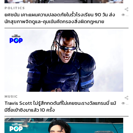
POLITICS
ยศชนัน เคาะแผนความปลอดภัยในรั้วโรงเรียน 90 วัน ส่ง
...
นักสุขภาพจิตดูแล-คุมเข้มคัดกรองสิ่งผิดกฎหมาย
MUSIC
Travis Scott ไม่รู้สึกกดดันที่ไม่เคยชนะรางวัลแกรมมี่ แม้
...
มีชื่อเข้าชิงมาแล้ว 10 ครั้ง