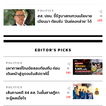
ไทยพลัส’ เฟส 2 รอประเมินความ
เหมาะสม
POLITICS
สส. ปชน. จี้รัฐบาลทบทวนนโยบาย
265
เมียนมา ต้อนรับ ‘มินอ่องหล่าย’ ได้
แค่สัญญาว่างเปล่า
EDITOR'S PICKS
POLITICS
มหากาพย์โกงข้อสอบท้องถิ่น ก่อน
581
เดินหน้าสู่จุดจบในสัปดาห์นี้
POLITICS
เส้นทางคดี 44 สส. ในชั้นศาลฎีกา
218
จะรู้ผลเมื่อไร