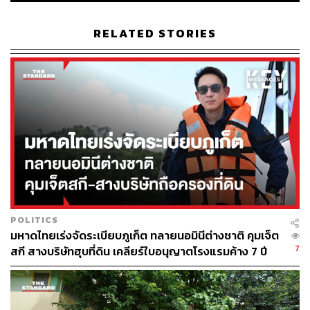
นอกจากนี้ มีการติดตามผลอย่างต่อเนื่อง ไม่ใช่มอบนโยบาย
RELATED STORIES
แล้วปล่อยไป โดยมีการตรวจสอบข้อมูลทั้งจากในและนอก
วงจร พร้อมทีมประเมิน พบว่าหน่วยงานบังคับใช้กฎหมายมี
ความมั่นใจและพร้อมดำเนินการตามแนวทางดังกล่าว เพื่อ
ให้ปฏิบัติหน้าที่ได้โดยไม่กังวล
พร้อมย้ำว่า หากกระทำผิดแล้วไม่สามารถเคลียร์ได้ ก็จะ
ดำเนินคดีจนถึงที่สุดทุกกรณี จึงขอให้ประชาชนมั่นใจว่า
รัฐบาลเอาจริงกับการปราบปรามการกระทำผิดกฎหมายทุก
ประเภท
นายกรัฐมนตรีกล่าวด้วยว่า ล่าสุดมีการจับกุมบ่อนพนันรูป
POLITICS
แบบใหม่ตามโรงแรมในต่างจังหวัด จึงขอเตือนผู้ประกอบการ
มหาดไทยเร่งจัดระเบียบภูเก็ต ทลายนอมินีต่างชาติ คุมเจ็ต
ว่า หากปล่อยให้มีการเปิดบ่อน หรือซ่องสุมทำผิดกฎหมายใน
7
สกี สางบริษัทฮุบที่ดิน เคลียร์ใบอนุญาตโรงแรมค้าง 7 ปี
พื้นที่ ไม่ว่าจะเป็นโรงแรม ร้านอาหาร อาคาร หรือบ้านพัก
จะถือว่ามีความผิดร่วม โดยเฉพาะผู้ที่ต้องมีใบอนุญาต
ประกอบกิจการ หากสนับสนุนการกระทำผิด ใบอนุญาตจะถูก
เพิกถอน และถูกดำเนินคดี ซึ่งไม่คุ้มค่ากับการลงทุน