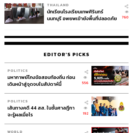
THAILAND
จ่ายหนี้-แอบระบุแบรนด์
นักเรียนโรงเรียนเทพศิรินทร์
760
นนทบุรี อพยพเข้ายังพื้นที่ปลอดภัย
ชั่วคราว หลังเหตุใช้อาวุธปืนภายใน
โรงเรียนคลี่คลาย
EDITOR'S PICKS
POLITICS
มหากาพย์โกงข้อสอบท้องถิ่น ก่อน
556
เดินหน้าสู่จุดจบในสัปดาห์นี้
POLITICS
เส้นทางคดี 44 สส. ในชั้นศาลฎีกา
192
จะรู้ผลเมื่อไร
WORLD