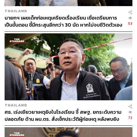
เมื่อถามว่า จะมีการถอนสัญชาติกลุ่มดังกล่าวหรือไม่ นายก
รัฐมนตรีกล่าวว่า มีการดำเนินการครบทุกด้าน ทั้งถอน
THAILAND
สัญชาติ ยึดทรัพย์ และหากใช้บุคคลเป็นนอมินี ธุรกรรมจะถือ
นายกฯ เผยเด็กก่อเหตุเครียดเรื่องเรียน เชื่อเตรียมการ
เป็นโมฆียะ ไม่มีผลทางกฎหมาย ส่วนการจับกุมเป็นหน้าที่
53
เป็นขั้นตอน ชี้มีกระสุนอีกกว่า 30 นัด หากไม่จบชีวิตตัวเอง
ของฝ่ายปกครองและตำรวจ ขณะที่ ป.ป.ง. ป.ป.ท. และดีเอส
อาจสูญเสียเพิ่ม
ไอ ร่วมดำเนินการด้านการเงินและการยึดทรัพย์
ผู้สื่อข่าวรายงานว่า สำหรับขบวนการทุจริตทะเบียนราษฎร-
สัญชาติไทย พบเครือข่ายอาชญากรรมข้ามชาติใช้ช่องโหว่
กฎหมายสร้าง ตัวตนปลอม เพื่อฟอกเงินและถือครอง
ทรัพย์สิน โดยคดีสำคัญเริ่มจากปฏิบัติการ ตัดหมอกเวียงแหง
(พฤศจิกายน 2568) จังหวัดเชียงใหม่ จับกุม 14 ราย พบเจ้า
หน้าที่รัฐเกี่ยวข้อง 11 ราย ต่อด้วย สลายหมอกเชียงดาว
(มกราคม 2569) จับ 6 ราย และตัดบัตรกรุงเก่า (มีนาคม
2569) จังหวัดพระนครศรีอยุธยา พบย้ายทะเบียนบ้านเท็จ 214
THAILAND
ศธ. เร่งเยียวยาเหตุยิงในโรงเรียน จี้ สพฐ. ยกระดับความ
ราย จับ 6 ราย
72
ปลอดภัย ด้าน ผบ.ตร. สั่งเช็กประวัติผู้ก่อเหตุ หลังพบยิง
จุดตายแม่นยำ
ปฏิบัติการย้อนเกล็ดมังกร (29 เมษายน 2569) ทลาย
ขบวนการจีน จ้างชายไทยจดทะเบียนสมรสกับหญิงจีน ก่อน