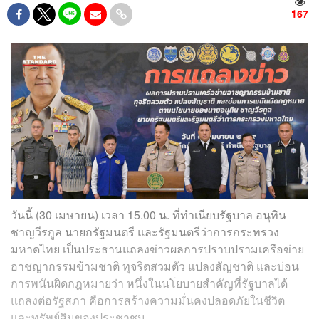
167
วันนี้ (30 เมษายน) เวลา 15.00 น. ที่ทำเนียบรัฐบาล อนุทิน
ชาญวีรกูล นายกรัฐมนตรี และรัฐมนตรีว่าการกระทรวง
มหาดไทย เป็นประธานแถลงข่าวผลการปราบปรามเครือข่าย
อาชญากรรมข้ามชาติ ทุจริตสวมตัว แปลงสัญชาติ และบ่อน
การพนันผิดกฎหมายว่า หนึ่งในนโยบายสำคัญที่รัฐบาลได้
แถลงต่อรัฐสภา คือการสร้างความมั่นคงปลอดภัยในชีวิต
และทรัพย์สินของประชาชน