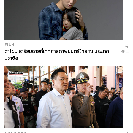
168
ABOUT THE AUTHOR
FILM
THE STANDARD TEAM
ตาโขน เตรียมฉายที่เทศกาลภาพยนตร์ไทย ณ ประเทศ
...
กองบรรณาธิการ THE STANDARD
บราซิล
THAILAND