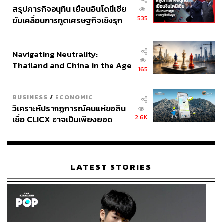
สรุปภารกิจอนุทิน เยือนอินโดนีเซีย
535
ขับเคลื่อนการทูตเศรษฐกิจเชิงรุก
ประกาศหุ้นส่วนยุทธศาสตร์ไทย –
อินโดนีเซีย
Navigating Neutrality:
Thailand and China in the Age
165
of a New Global Order
BUSINESS
/
ECONOMIC
วิเคราะห์ปรากฏการณ์คนแห่ขอสิน
TAGS:
สำนักงานตำรวจแห่งชาติ
กระทรวงยุติธรรม
2.6K
เชื่อ CLICX อาจเป็นเพียงยอด
กรมสอบสวนคดีพิเศษ (DSI)
อนุทิน ชาญวีรกูล
ภูเขาน้ำแข็ง ของปัญหาหนี้ครัว
กรมการปกครอง
สัญชาติไทย
บ่อนการพนัน
เรือนไทยที่ถูกซุกไว้
กระทรวงมหาดไทย
สแกมเมอร์
นายกรัฐมนตรี
นอมินี
การฟอกเงิน
อาชญากรรมข้ามชาติ
LATEST STORIES