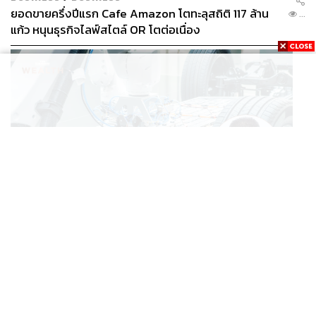
ยอดขายครึ่งปีแรก Cafe Amazon โตทะลุสถิติ 117 ล้าน
...
แก้ว หนุนธุรกิจไลฟ์สไตล์ OR โตต่อเนื่อง
BUSINESS
/
ECONOMIC
‘เอกนิติ’ เล็งงัดมาตรการใหม่ ลดภาษีสรรพสามิต หวังดึง
...
ผู้ผลิต EV มาตั้งโรงงานในไทย