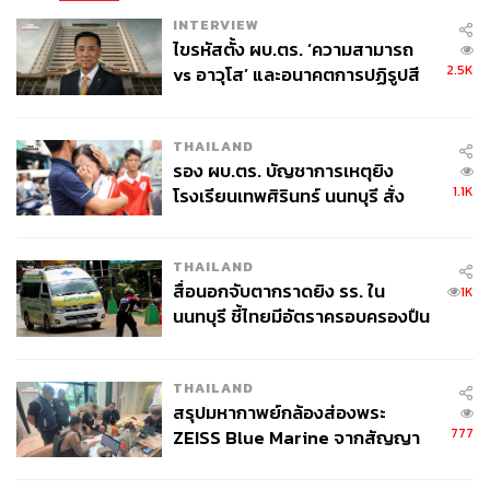
INTERVIEW
ไขรหัสตั้ง ผบ.ตร. ‘ความสามารถ
2.5K
vs อาวุโส’ และอนาคตการปฏิรูปสี
กากี กับ พล.ต.อ. เอก อังสนานนท์
THAILAND
รอง ผบ.ตร. บัญชาการเหตุยิง
1.1K
โรงเรียนเทพศิรินทร์ นนทบุรี สั่ง
ค้นหา 2 รอบยืนยันไร้คนติดค้าง พบ
ศพปู่-ย่าที่บ้านพักผู้ก่อเหตุ
THAILAND
สื่อนอกจับตากราดยิง รร. ใน
1K
นนทบุรี ชี้ไทยมีอัตราครอบครองปืน
สูงในระดับต้นของภูมิภาค
THAILAND
สรุปมหากาพย์กล้องส่องพระ
777
ZEISS Blue Marine จากสัญญา
ผลิต 8.3 ล้าน สู่ข้อพิพาท ‘มา
เวลล์ฯ’ ฟ้อง ‘โทน บางแค’ ผิดนัด