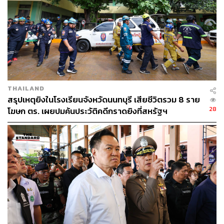
ทั้งนี้ ในฐานะนายกรัฐมนตรี และ รัฐมนตรีว่าการกระทรวง
มหาดไทย จะสนับสนุนทุกหน่วยงานบังคับใช้กฎหมายอย่าง
เต็มที่ ถือเป็นการบูรณาการการทำงานร่วมกัน โดยกำกับดูแล
สำนักงานตำรวจแห่งชาติ ป.ป.ง. ป.ป.ท. และกระทรวง
ยุติธรรม
THAILAND
“ขอให้ประชาชนมั่นใจได้ว่าจะไม่มีการเคลียร์ หรือการใช้
สรุปเหตุยิงในโรงเรียนจังหวัดนนทบุรี เสียชีวิตรวม 8 ราย
อามิสสินจ้างใด ๆ ในการปราบปรามสิ่งเหล่านี้ เราไม่จำเป็น
28
โฆษก ตร. เผยปมค้นประวัติคดีกราดยิงที่สหรัฐฯ
ต้องร่ำรวยจากสิ่งผิดกฎหมาย แต่การทำหน้าที่เพื่อประชาชน
และประเทศชาติมีคุณค่ามากกว่า” นายกรัฐมนตรีระบุ
เมื่อถามถึงการทุจริตสวมตัว นายกรัฐมนตรีกล่าวว่า มีการ
ดำเนินการอย่างต่อเนื่อง จากจุดเริ่มต้นในพื้นที่ภาคเหนือ
และขยายผลพบอีกหลายพันกรณี ขณะนี้สามารถระบุเครือ
ข่ายได้แล้ว เชื่อว่าการกระทำรูปแบบเดิมจะลดลง และหาก
เปลี่ยนรูปแบบก็จะทำได้ยากขึ้น