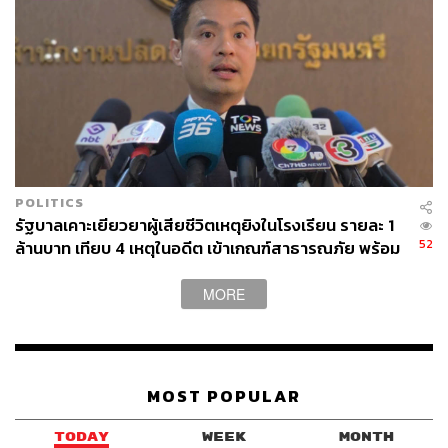
แจ้งเกิดบุตรด้วยข้อมูลเท็จเพื่อให้ได้สัญชาติไทย ใช้เป็นช่อง
ทางฟอกเงินและตั้งนอมินี จับกุมแล้ว 6 ราย (ชาวจีน 2 ราย
ชายไทยรับจ้าง 3 ราย และเจ้าหน้าที่รัฐ 1 ราย) พบเชื่อมโยง
อย่างน้อย 5 กรณี ดำเนินคดีอาญา 34 ราย และดำเนินการ
ทางวินัยเจ้าหน้าที่รัฐ 19 ราย
ขณะเดียวกัน ยังเร่งปราบบ่อนพนันผิดกฎหมาย เปิดปฏิบัติการ
ROSE GARDEN จังหวัดนครราชสีมา จับ 89 ราย เงิน
POLITICS
หมุนเวียนกว่า 60 ล้านบาทต่อเดือน และ สิงห์ปราบปรปักษ์
รัฐบาลเคาะเยียวยาผู้เสียชีวิตเหตุยิงในโรงเรียน รายละ 1
ใน กทม. 2 จุด จับรวม 106 ราย เงินสะพัดหลายสิบล้านบาท
52
ล้านบาท เทียบ 4 เหตุในอดีต เข้าเกณฑ์สาธารณภัย พร้อม
ต่อเดือน
เร่งจ่ายโดยเร็ว
MORE
การปราบปรามบ่อนการพนันผิดกฎหมาย ได้ดำเนินการตาม
นโยบายจัดระเบียบสังคม รวม 3 คดี อีกทั้งชุดปฏิบัติการพิเศษ
ฝ่ายปกครองจังหวัด 76 ชุด และระดับอำเภอ 878 ชุด มีผลการ
ดำเนินงานจับกุมผู้กระทำความผิด 5,510 คดี และออกตรวจ
MOST POPULAR
ตรา จุดตรวจจุดสกัด และการหาข่าว รวมทั้งสิ้น 339,184
ครั้ง
TODAY
WEEK
MONTH