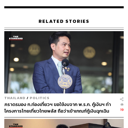
อำนาจตาม พระราชกำหนดภาษีการเดินทางออกนอกราช
อาณาจักร พ.ศ. 2526 ซึ่งเป็นกฎหมายเดิมที่เคยบังคับใช้มา
แล้ว แต่ได้มีการงดเว้นการจัดเก็บมานานกว่า 20 ปี
RELATED STORIES
สำหรับที่มาของกระแสข่าวนั้น เกิดจากทางสมาคมไทย
บริการท่องเที่ยว (ATTA) ได้รับทราบแนวคิดนี้จากการหารือ
กับกระทรวงการคลัง จึงได้เดินทางมายื่นเรื่องผ่าน รมว.ท่อง
เที่ยวฯ เพื่อขอให้รัฐบาลทบทวน เนื่องจากเกรงว่าจะกระทบ
กับกลุ่มนักท่องเที่ยวขาออก (Outbound) ซึ่งสื่อมวลชนอาจ
เกิดความเข้าใจคลาดเคลื่อนว่า รมว.ท่องเที่ยวฯ เป็นผู้ริเริ่ม
แนวคิดดังกล่าวนี้
คลังวางแผนเก็บ Sayonara Tax ไว้ในแผนการ
THAILAND
/
POLITICS
คลังระยะปานกลางเริ่มปีงบ 70
ภราดรมอง ก.ท่องเที่ยวฯ ขอใช้งบจาก พ.ร.ก. กู้เงินฯ ทำ
19
โครงการไทยเที่ยวไทยพลัส ถือว่าเข้าเกณฑ์กู้เงินฉุกเฉิน
โดยตามแผนการคลังระยะปานกลาง (Medium-Term Fiscal