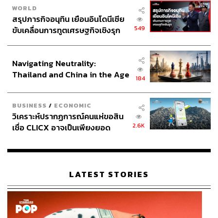
การท่องเที่ยว
WORLD
สรุปภารกิจอนุทิน เยือนอินโดนีเซีย
549
ขับเคลื่อนการทูตเศรษฐกิจเชิงรุก
สำหรับรายได้จากกองทุนส่งเสริมการท่องเที่ยวไทย จะถูกนำ
ประกาศหุ้นส่วนยุทธศาสตร์ไทย –
อินโดนีเซีย
ไปใช้ประโยชน์ใน 2 ส่วนหลัก ได้แก่
Navigating Neutrality:
Thailand and China in the Age
จัดทำประกันภัยให้กับนักท่องเที่ยวต่างชาติทุกคน เพื่อ
184
of a New Global Order
ดูแลรักษากรณีเกิดอุบัติเหตุหรือเสียชีวิต ซึ่งจะช่วยลด
ภาระงบประมาณด้านสาธารณสุขของประเทศ
BUSINESS
/
ECONOMIC
เนื่องจากที่ผ่านมามีนักท่องเที่ยวต่างชาติจำนวนมากที่
วิเคราะห์ปรากฏการณ์คนแห่ขอสิน
เข้ามาใช้สิทธิรักษาพยาบาลฟรีจนเป็นภาระของโรง
2.6K
เชื่อ CLICX อาจเป็นเพียงยอด
พยาบาลรัฐ
ภูเขาน้ำแข็ง ของปัญหาหนี้ครัว
พัฒนาแหล่งท่องเที่ยวและบุคลากร เงินอีกส่วนจะถูกนำ
เรือนไทยที่ถูกซุกไว้
ไปปรับปรุงโครงสร้างพื้นฐาน เช่น การสร้างห้องน้ำที่
สะอาดและได้มาตรฐานรองรับผู้พิการ, การบริหาร
LATEST STORIES
จัดการขยะและสิ่งแวดล้อมในเมืองท่องเที่ยวหลัก (เช่น
ภูเก็ต) เพื่อลดภาระขององค์กรปกครองส่วนท้องถิ่น,
ตลอดจนสนับสนุนการทำงานของตำรวจท่องเที่ยวและ
อาสาสมัครเพื่อดูแลความปลอดภัย