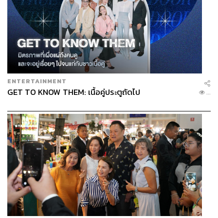
ธุรกิจ’
เกวลินกล่าวต่อว่า สำหรับอุตสาหกรรมที่จะได้รับผลกระทบ
ทางตรงมากที่สุดคือ อุตสาหกรรมที่เกี่ยวข้องกับการเดินทาง
สายการบิน และการท่องเที่ยว โดยภาษีนี้ไม่ได้กระทบแค่นัก
ท่องเที่ยว แต่ยัง ‘เพิ่มต้นทุน’ ให้กับภาคธุรกิจที่จำเป็นต้องเดิน
ENTERTAINMENT
ทางไปต่างประเทศด้วย เช่น การไปร่วมงานจัดแสดงสินค้า
GET TO KNOW THEM: เนื้อคู่ประตูถัดไป
...
ต่างๆ หรือการประชุมระดับโลก ซึ่งตรงนี้ยังต้องรอดูความ
ชัดเจนว่าข้อบังคับจะครอบคลุมถึงการเดินทางเชิงธุรกิจด้วย
หรือไม่
สำหรับผลกระทบต่อจำนวนนักท่องเที่ยวไทยที่เดินทางไปต่าง
ประเทศ เกวลินมองว่า จะขึ้นอยู่กับ ‘วัตถุประสงค์’ (Objective)
และ ‘อัตราภาษีที่จัดเก็บ’ โดยหากอัตราภาษีไม่สูงมากนัก นัก
เดินทางก็อาจจะยอมรับและยินดีจ่ายได้ โดยเฉพาะกลุ่มคนรุ่น
ใหม่ที่ให้ความสำคัญกับการท่องเที่ยวในฐานะการพักผ่อน
และการสร้างประสบการณ์