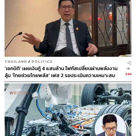
Framework: MTFF) ปีงบประมาณ 2570 – 2573 ที่คณะ
รัฐมนตรี (ครม.) อนุมัติไปเมื่อเดือนพฤศจิกายนปี 2568 (ซึ่ง
เป็นช่วงเวลาที่ก่อนสงครามในตะวันออกกลางจะปะทุ) ได้
ระบุอย่างชัดเจนว่า รัฐบาลเตรียมจัดเก็บภาษีการเดินทางออก
นอกราชอาณาจักร โดยคาดว่าจะจัดเก็บได้ 12,000 ล้านบาท
ตั้งแต่ปีงบประมาณ 2570 (ซึ่งเริ่มปีงบประมาณในตุลาคม
2569)
โดยวันนี้ (28 เมษายน) วินิจ วิเศษสุวรรณภูมิ ผู้อำนวยการ
THAILAND
/
POLITICS
สำนักงานเศรษฐกิจการคลัง ในฐานะโฆษกกระทรวงการคลัง
‘เอกนิติ’ เผยเงินกู้ 4 แสนล้าน โฟกัสเปลี่ยนผ่านพลังงาน
ยืนยันอีกเสียงว่า แนวคิดการเก็บภาษีการเดินทางออกนอก
344
ลุ้น ‘ไทยช่วยไทยพลัส’ เฟส 2 รอประเมินความเหมาะสม
ราชอาณาจักร ใน MTFF มาจากพระราชกําหนดภาษีการ
เดินทางออกนอกราชอาณาจักร พ.ศ. 2526 โดยกฎหมายดัง
กล่าวเคยมีการบังคับใช้และถูกยกเว้นไปตั้งแต่ปี 2535
ทั้งนี้ ตามกฎหมายดังกล่าวระบุว่า “ผู้เดินทาง” หมายความว่า
“ผู้มีสัญชาติไทยและคนต่างด้าวซึ่งได้รับอนุญาตให้มีถิ่นที่อยู่
ในราชอาณาจักร ซึ่งเดินทางออกจากราชอาณาจักร”