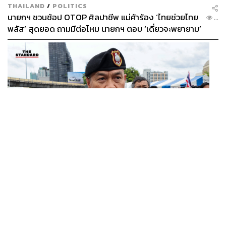
โดยในกรณีที่อัตราภาษีค่อนข้างสูงหรือส่งผลกระทบต่องบ
THAILAND
/
POLITICS
ประมาณ นักท่องเที่ยวก็อาจจะยังเดินทางอยู่เช่นเดิม แต่จะใช้
นายกฯ ชวนช้อป OTOP ศิลปาชีพ แม่ค้าร้อง ‘ไทยช่วยไทย
...
พลัส’ สุดยอด ถามมีต่อไหม นายกฯ ตอบ ‘เดี๋ยวจะพยายาม’
วิธีจัดสรรงบประมาณการเดินทางใหม่ เช่น ลดการช้อปปิ้ง
ลดค่าเดินทางในประเทศปลายทาง หรือแม้กระทั่งยอม
ประหยัดค่าใช้จ่ายในชีวิตประจำวันเพื่อนำเงินมาจ่ายค่าภาษี
ส่วนนี้แทนการงดไปเที่ยว
นอกจากนี้ เกวลินยังตั้งข้อสังเกตว่า สำหรับคนจำนวนมาก
มองว่า การท่องเที่ยวถือเป็นการพักผ่อนรูปแบบหนึ่ง แต่เมื่อ
ต้องเผชิญกับ การใช้ชีวิตประจำวันที่ยากลำบากอยู่แล้ว การมี
ภาระค่าใช้จ่ายหรือภาษีส่วนนี้เพิ่มเข้ามา จึงทำให้เกิด ‘ผลก
ระทบต่อความรู้สึกหรือจิตใจของนักเดินทาง’ ได้
THAILAND
อ้างอิง:
ผบช.น. เรียกสอบปากคำ นร.เซนต์คาเบรียล ปมรุมทำร้าย
...
https://www.rd.go.th/fileadmin/user_upload/kormor/n
เพื่อน-ใช้ปืนขู่ สั่งดำเนินคดีแล้ว
ewlaw/prktravel.pdf