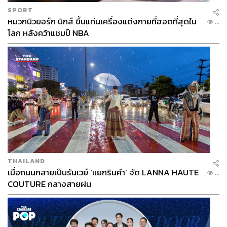
ตะวันออกกลางที่ส่งผลให้ต้นทุนเชื้อเพลิงและค่าโดยสาร
SPORT
เครื่องบินปรับตัวสูงขึ้น รวมถึงสายการบินมีการลดจำนวน
หมวกนิวยอร์ก นิกส์ ขึ้นแท่นเครื่องแต่งกายที่ฮอตที่สุดใน
...
เที่ยวบินลง
โลก หลังคว้าแชมป์ NBA
ด้วยเหตุนี้ ภาครัฐอาจจะต้องพิจารณาจังหวะเวลา (Timing)
ในการบังคับใช้อีกครั้ง และอาจยังไม่รีบบังคับใช้ในเร็วๆ นี้
เพื่อรอดูสถานการณ์ต่างๆ ให้ชัดเจนก่อน และสำหรับ ‘อัตรา
การจัดเก็บภาษี’ รัฐควรพิจารณาอย่างรอบคอบ เพื่อไม่ให้ผู้
เดินทางรู้สึกว่าเป็นภาระที่หนักหนาจนเกินไป
เกวลินยังแนะว่า รัฐบาลอาจใช้วิธีทยอยปรับอัตราภาษีแบบ
ขั้นบันได หรือแบ่งอัตราการจัดเก็บตามวัตถุประสงค์ พร้อม
ต้องตรวจสอบรายละเอียดความครอบคลุมให้ชัดเจนว่า กลุ่ม
THAILAND
ใดบ้างที่จะถูกจัดเก็บ และจัดเก็บในอัตราเท่าใด เพื่อให้
เมื่อถนนกลายเป็นรันเวย์ ‘แยกรินคำ’ จัด LANNA HAUTE
...
สอดคล้องกับวัตถุประสงค์หลักของภาครัฐ
COUTURE กลางสายฝน
KResearch ห่วง Sayonara Tax ‘เพิ่มต้นทุนภาค