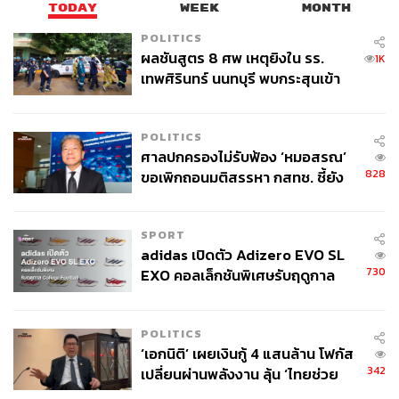
TODAY
WEEK
MONTH
ในอัตราที่กำลังศึกษา เช่น 1,000 บาท
POLITICS
ทั้งนี้ อาจมีการพิจารณาเงื่อนไขยกเว้นให้กับกลุ่มนักเรียน
ผลชันสูตร 8 ศพ เหตุยิงใน รร.
1K
นักศึกษา หรือผู้ที่เดินทางไปทำงาน
เทพศิรินทร์ นนทบุรี พบกระสุนเข้า
จุดสำคัญ ‘ศีรษะ-หน้าอก’ ครูถูกยิง
4 นัด จากระยะไกล
สำหรับเงินที่จัดเก็บภาษีดังกล่าวนี้ได้จะถูกนำมาใช้ในรูปแบบ
POLITICS
Co-payment เพื่อสนับสนุนค่าใช้จ่ายในการท่องเที่ยวเมือง
ศาลปกครองไม่รับฟ้อง ‘หมอสรณ’
หลักและเมืองรอง คล้ายกับโครงการ ‘เราเที่ยวด้วยกัน’ ใน
828
ขอเพิกถอนมติสรรหา กสทช. ชี้ยัง
อดีต รมว.ท่องเที่ยวฯ ระบุว่าในเชิงหลักการถือว่าเป็นเรื่องที่ดี
ไม่ใช่ผู้เดือดร้อนเสียหาย
เพราะช่วยให้รัฐบาลมีเม็ดเงินมากระตุ้นเศรษฐกิจโดยไม่ต้อง
กู้ยืมเงิน ซึ่งท้ายที่สุดภาระหนี้สินจากการกู้เงินจะตกอยู่กับ
SPORT
ประชาชนทุกคน
adidas เปิดตัว Adizero EVO SL
730
EXO คอลเล็กชันพิเศษรับฤดูกาล
อย่างไรก็ตาม เรื่องของอัตราการจัดเก็บและความเหมาะสม
College Football
ของเวลา ยังต้องรอให้กระทรวงการคลังเป็นผู้ศึกษาและรับฟัง
ความคิดเห็นต่อไป
POLITICS
‘เอกนิติ’ เผยเงินกู้ 4 แสนล้าน โฟกัส
342
เปลี่ยนผ่านพลังงาน ลุ้น ‘ไทยช่วย
ไทยพลัส’ เฟส 2 รอประเมินความ