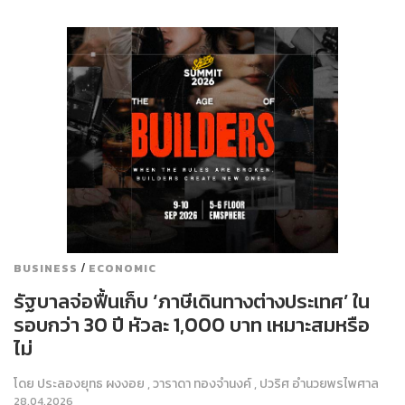
/
BUSINESS
ECONOMIC
รัฐบาลจ่อฟื้นเก็บ ‘ภาษีเดินทางต่างประเทศ’ ใน
รอบกว่า 30 ปี หัวละ 1,000 บาท เหมาะสมหรือ
ไม่
โดย
ประลองยุทธ ผงงอย
,
วาราดา ทองจำนงค์
,
ปวริศ อำนวยพรไพศาล
28.04.2026