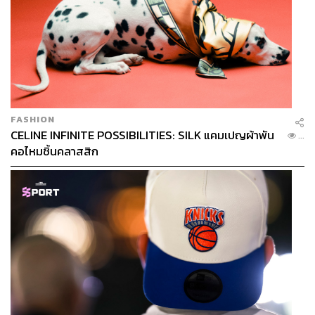
ประเด็นนี้ ทางฝั่ง ATTA เองก็มีความเข้าใจและไม่ได้คัดค้าน
เนื่องจากมองเห็นถึงประโยชน์ในการสร้างสมดุลระหว่างการ
ท่องเที่ยวขาเข้า (Inbound) และขาออก (Outbound) รวมถึง
เม็ดเงินที่จะถูกนำมาใช้เพื่อยกระดับอุตสาหกรรมการท่อง
เที่ยวของไทยอย่างแท้จริง
FASHION
CELINE INFINITE POSSIBILITIES: SILK แคมเปญผ้าพัน
...
คอไหมชิ้นคลาสสิก
KResearch แนะรัฐพิจารณาจังหวะเวลาอีกครั้ง
เสนอเก็บเป็นขั้นบันได
เกวลิน หวังพิชญสุข รองกรรมการผู้จัดการ บริษัท ศูนย์วิจัย
กสิกรไทย จำกัด (KResearch) กล่าวกับ THE STANDARD
WEALTH โดยระบุว่า แม้ว่าตามแผนระยะปานกลาง รัฐบาล
จะวางแผนจัดเก็บภาษีการเดินทางออกนอกราชอาณาจักร
ในปีงบประมาณ 2570 (เริ่มประมาณเดือนตุลาคมปี 2569)
อย่างไรก็ตาม ในปัจจุบัน กลับมีสถานการณ์ความขัดแย้งใน