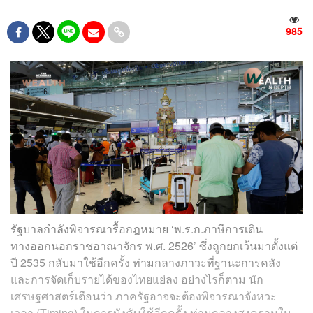
985
รัฐบาลกำลังพิจารณารื้อกฎหมาย ‘พ.ร.ก.ภาษีการเดิน
ทางออกนอกราชอาณาจักร พ.ศ. 2526’ ซึ่งถูกยกเว้นมาตั้งแต่
ปี 2535 กลับมาใช้อีกครั้ง ท่ามกลางภาวะที่ฐานะการคลัง
และการจัดเก็บรายได้ของไทยแย่ลง อย่างไรก็ตาม นัก
เศรษฐศาสตร์เตือนว่า ภาครัฐอาจจะต้องพิจารณาจังหวะ
เวลา (Timing) ในการบังคับใช้อีกครั้ง ท่ามกลางสงครามใน