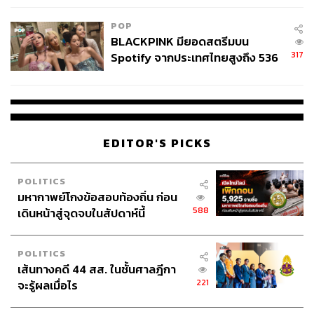
เดินหน้า ‘กองทุนส่งเสริมการท่องเที่ยวไทย’ จัด
เหมาะสม
เก็บต่างชาติ 300 บาท
POP
BLACKPINK มียอดสตรีมบน
317
Spotify จากประเทศไทยสูงถึง 536
ในส่วนของนโยบายที่อยู่ในอำนาจของกระทรวงการท่อง
ล้านครั้ง ตลอด 10 ปีที่ผ่านมา
เที่ยวและกีฬาโดยตรง คือ การจัดเก็บเงินเข้ากองทุนส่งเสริม
การท่องเที่ยวไทย จากนักท่องเที่ยวชาวต่างชาติ หรือที่มัก
เรียกกันติดปากว่า ‘ค่าเหยียบแผ่นดิน’ ซึ่ง รมว.ท่องเที่ยวฯ ย้ำ
ว่า ไม่อยากให้ใช้คำว่าภาษีเหยียบแผ่นดิน เพราะรายได้ส่วน
EDITOR'S PICKS
นี้จะถูกนำเข้ากองทุนฯ อย่างชัดเจน
POLITICS
สำหรับอัตราจัดเก็บที่ 300 บาทต่อคนนั้น เป็นตัวเลขจากการ
มหากาพย์โกงข้อสอบท้องถิ่น ก่อน
ศึกษาเมื่อประมาณ 7-8 ปีที่แล้ว ซึ่งขณะนี้กระทรวงฯ กำลังตั้ง
588
เดินหน้าสู่จุดจบในสัปดาห์นี้
คณะทำงานเพื่อศึกษารูปแบบ วิธีการจัดเก็บที่สะดวกสบายไม่
กระทบความรู้สึกนักท่องเที่ยว และอัตราที่เหมาะสมที่สุด โดย
คาดว่าจะมีความชัดเจนในช่วงไตรมาส 2 นี้
POLITICS
เส้นทางคดี 44 สส. ในชั้นศาลฎีกา
221
จะรู้ผลเมื่อไร
ลุยทำประกันสุขภาพ-ยกระดับโครงสร้างพื้นฐาน