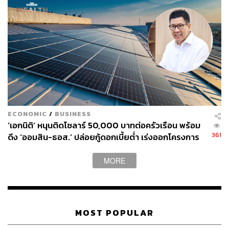
ปี 2562: 10,446,496 ล้านคน
ปี 2563: 1,706,164 ล้านคน (ช่วงโควิด)
ปี 2564: 17,445 ล้านคน (ช่วงโควิด)
ปี 2565: 4,043,591 ล้านคน
ปี 2566: 8,484,718 ล้านคน
ปี 2567: 11,720,634 ล้านคน
ECONOMIC
/
BUSINESS
‘เอกนิติ’ หนุนติดโซลาร์ 50,000 บาทต่อครัวเรือน พร้อม
ดึงรายได้อุดหนุน ‘ไทยเที่ยวไทย’ ลดภาระการกู้เงิน
361
ดึง ‘ออมสิน-ธอส.’ ปล่อยกู้ดอกเบี้ยต่ำ เร่งออกโครงการ
ของรัฐ
ภายใน 1 เดือน
MORE
สุรศักดิ์กล่าวต่อว่า สำหรับหลักการและวัตถุประสงค์ที่
กระทรวงการคลังต้องการนำกฎหมายนี้กลับมาพิจารณาใหม่
คือการหารายได้เข้าประเทศเพื่อนำมา สนับสนุนและกระตุ้น
การท่องเที่ยวภายในประเทศ เช่น โครงการไทยเที่ยวไทย
MOST POPULAR
โดยอาจจัดเก็บจากคนไทยที่เดินทางไปท่องเที่ยวต่างประเทศ