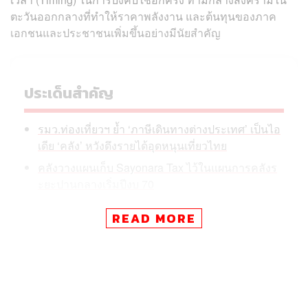
ตะวันออกกลางที่ทำให้ราคาพลังงาน และต้นทุนของภาค
เอกชนและประชาชนเพิ่มขึ้นอย่างมีนัยสำคัญ
ประเด็นสำคัญ
รมว.ท่องเที่ยวฯ ย้ำ ‘ภาษีเดินทางต่างประเทศ’ เป็นไอ
เดีย ‘คลัง’ หวังดึงรายได้อุดหนุนเที่ยวไทย
คลังวางแผนเก็บ Sayonara Tax ไว้ในแผนการคลังร
ะยะปานกลางเริ่มปีงบ 70
ดึงรายได้อุดหนุน ‘ไทยเที่ยวไทย’ ลดภาระการกู้เงินข
READ MORE
องรัฐ
เดินหน้า ‘กองทุนส่งเสริมการท่องเที่ยวไทย’ จัดเก็บต่
างชาติ 300 บาท
ลุยทำประกันสุขภาพ-ยกระดับโครงสร้างพื้นฐานการ
ท่องเที่ยว