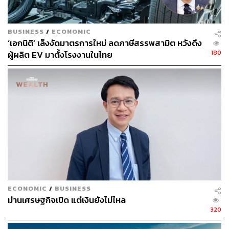
โดยกฎหมายฉบับดังกล่าวยังกำหนดข้อยกเว้นให้ผู้เดินทาง ดัง
ต่อไปนี้
BUSINESS
/
ECONOMIC
(1) ผู้มีหน้าที่ทำการเกี่ยวกับการประกอบการขนส่ง ซึ่งโดย
‘เอกนิติ’ เล็งงัดมาตรการใหม่ ลดภาษีสรรพสามิต หวังดึง
180
ผู้ผลิต EV มาตั้งโรงงานในไทย
ลักษณะหน้าที่ผู้นั้นไม่ต้องเสียค่าโดยสาร และเดินทางออก
นอกราชอาณาจักรโดยหน้าที่การงานของผู้ประกอบกิจการ
ขนส่งซึ่งตนมีหน้าที่
(2) ผู้เดินทางออกนอกราชอาณาจักรโดยใช้ใบอนุญาตผ่าน
แดน
(3) ผู้เดินทางตามที่จะได้กำหนดยกเว้นโดยกฎกระทรวง
ทั้งนี้ กฎหมายดังกล่าวยังระบุว่า รัฐบาลสามารถกำหนดอัตรา
การเก็บภาษีดังกล่าวได้ ผ่านการออกกฎกระทรวง แต่ไม่ให้
ECONOMIC
/
BUSINESS
เกินครั้งละ 5 พันบาท
ม่านเศรษฐกิจเปิด แต่เงินยังไม่ไหล
320
โดยตามข้อมูลของการท่องเที่ยวและกีฬาเปิดเผยจำนวนนัก
ท่องเที่ยวชาวไทยที่เดินทางออกนอกประเทศย้อนหลัง ดังนี้