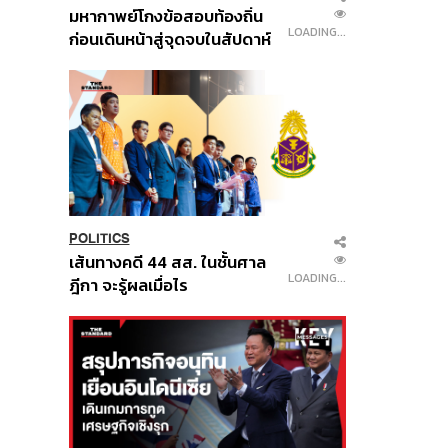
มหากาพย์โกงข้อสอบท้องถิ่น
LOADING...
ก่อนเดินหน้าสู่จุดจบในสัปดาห์
นี้
POLITICS
เส้นทางคดี 44 สส. ในชั้นศาล
LOADING...
ฎีกา จะรู้ผลเมื่อไร