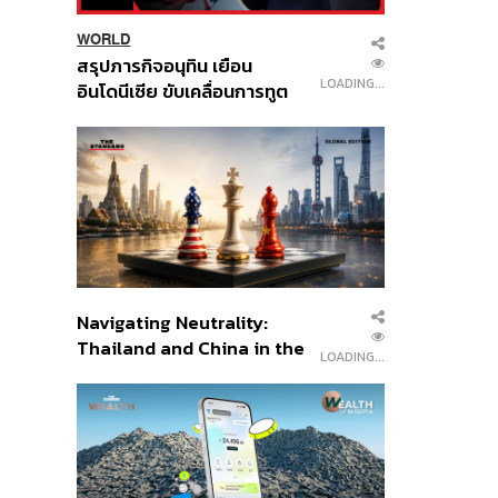
WORLD
สรุปภารกิจอนุทิน เยือน
LOADING...
อินโดนีเซีย ขับเคลื่อนการทูต
เศรษฐกิจเชิงรุก ประกาศหุ้น
ส่วนยุทธศาสตร์ไทย –
อินโดนีเซีย
Navigating Neutrality:
Thailand and China in the
LOADING...
Age of a New Global
Order