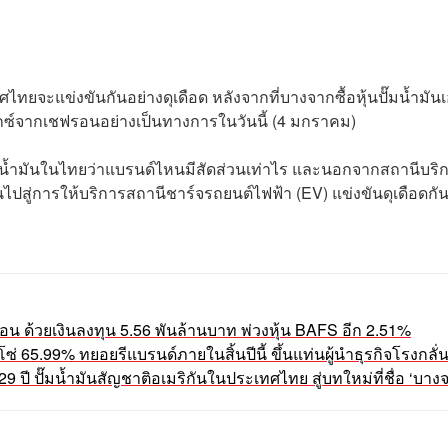
ไทยจะแข่งขันกันอย่างดุเดือด หลังจากที่บางจากซื้อหุ้นปั๊มน้ำมัน
เท็กซ์จากเชฟรอนอย่างเป็นทางการในวันนี้ (4 มกราคม)
ำมันในไทยว่าแบรนด์ไหนมีสัดส่วนเท่าไร และนอกจากสถานีบริ
ไปสู่การให้บริการสถานีชาร์จรถยนต์ไฟฟ้า (EV) แข่งขันดุเดือดกัน
อน ด้วยเงินลงทุน 5.56 พันล้านบาท พ่วงหุ้น BAFS อีก 2.51%
ซ่ 65.99% ทยอยรีแบรนด์ภายในสิ้นปีนี้ ขึ้นแท่นผู้นำธุรกิจโรงกลั
ปี ปั๊มน้ำมันสัญชาติอเมริกันในประเทศไทย สู่บทใหม่ที่ชื่อ ‘บาง