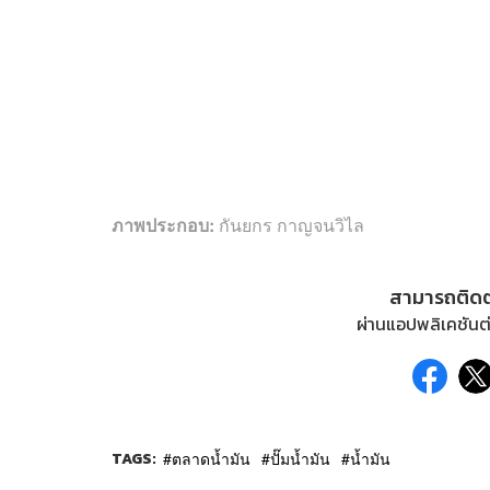
ภาพประกอบ:
กันยกร กาญจนวิไล
สามารถติด
ผ่านแอปพลิเคชันต่
TAGS:
ตลาดน้ำมัน
ปั๊มน้ำมัน
น้ำมัน