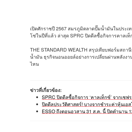
เปิดศักราชปี 2567 สมรภูมิตลาดปั๊มน้ำมันในประเทศ
โซ่ในปีที่แล้ว ล่าสุด SPRC ปิดดีลซื้อกิจการคาล
THE STANDARD WEALTH สรุปเทียบฟอร์มสถานีน้
น้ำมัน ธุรกิจนอนออยล์อย่างการเปลี่ยนผ่านพลังงาน
ไหน
ข่าวที่เกี่ยวข้อง:
SPRC ปิดดีลซื้อกิจการ ‘คาลเท็กซ์’ จากเชฟร
ปิดดีลประวัติศาสตร์! บางจากชำระค่าหุ้นเอสโ
ESSO ถึงตอนอวสาน 31 ส.ค. นี้ ปิดตำนาน 129 