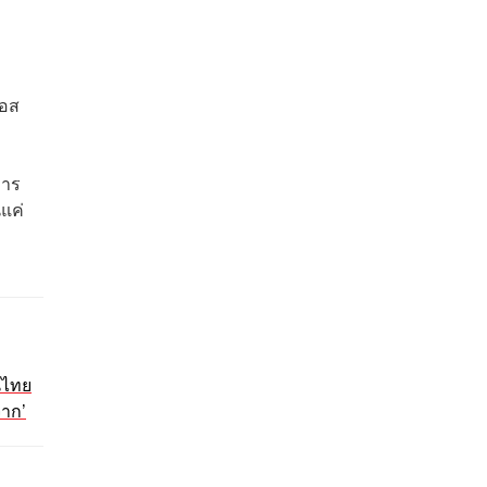
เอส
การ
แค่
่นไทย
จาก’