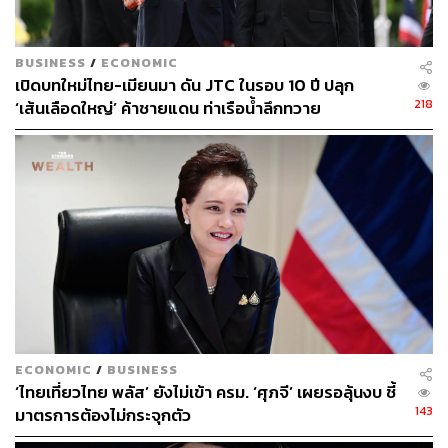
BUSINESS
/
ECONOMIC
เปิดบทใหม่ไทย-เมียนมา ดัน JTC ในรอบ 10 ปี ปลุก
218
‘เส้นเลือดใหญ่’ ค้าชายแดน ท่าเรือน้ำลึกทวาย
ECONOMIC
/
BUSINESS
‘ไทยเที่ยวไทย พลัส’ ยังไม่เข้า ครม. ‘ศุภจี’ เผยรอลุ้นงบ ชี้
143
มาตรการต้องไม่กระจุกตัว