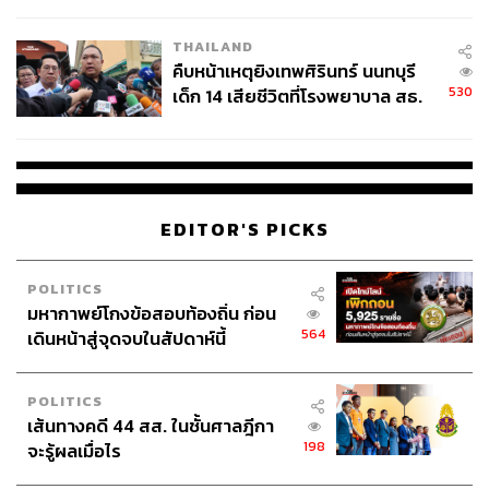
สอบปมขโมยปืนปู่ก่อเหตุ
THAILAND
คืบหน้าเหตุยิงเทพศิรินทร์ นนทบุรี
530
เด็ก 14 เสียชีวิตที่โรงพยาบาล สธ.
ยืนยันครูเสียชีวิต 5 ราย เจ็บ 22
ราย
EDITOR'S PICKS
POLITICS
มหากาพย์โกงข้อสอบท้องถิ่น ก่อน
564
เดินหน้าสู่จุดจบในสัปดาห์นี้
POLITICS
เส้นทางคดี 44 สส. ในชั้นศาลฎีกา
198
จะรู้ผลเมื่อไร