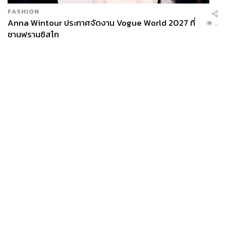
FASHION
Anna Wintour ประกาศจัดงาน Vogue World 2027 ที่
...
ซานฟรานซิสโก
News
Wealth
Pop
Podcast
Video
Now
Opinion
Careers
Events
Privacy
About
Contact
Policy
FOR
ADVERTISING
MEMBERSHIP