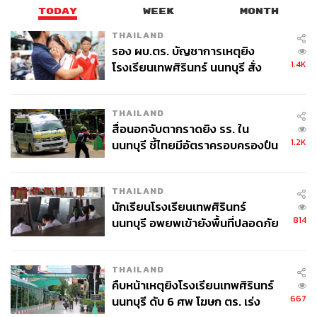
TODAY
WEEK
MONTH
THAILAND
รอง ผบ.ตร. บัญชาการเหตุยิง
1.4K
โรงเรียนเทพศิรินทร์ นนทบุรี สั่ง
ค้นหา 2 รอบยืนยันไร้คนติดค้าง พบ
ศพปู่-ย่าที่บ้านพักผู้ก่อเหตุ
THAILAND
สื่อนอกจับตากราดยิง รร. ใน
1.2K
นนทบุรี ชี้ไทยมีอัตราครอบครองปืน
สูงในระดับต้นของภูมิภาค
THAILAND
นักเรียนโรงเรียนเทพศิรินทร์
814
นนทบุรี อพยพเข้ายังพื้นที่ปลอดภัย
ชั่วคราว หลังเหตุใช้อาวุธปืนภายใน
โรงเรียนคลี่คลาย
THAILAND
คืบหน้าเหตุยิงโรงเรียนเทพศิรินทร์
667
นนทบุรี ดับ 6 ศพ โฆษก ตร. เร่ง