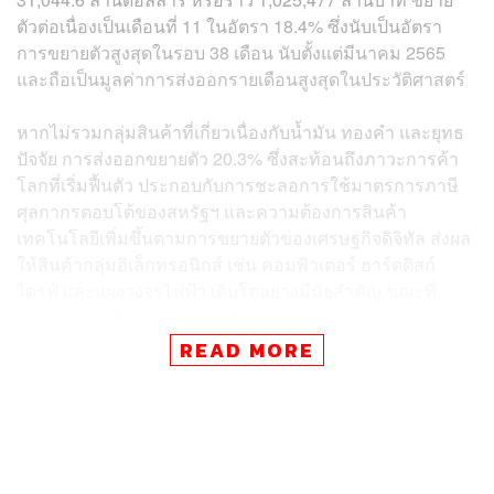
ตัวต่อเนื่องเป็นเดือนที่ 11 ในอัตรา 18.4% ซึ่งนับเป็นอัตรา
การขยายตัวสูงสุดในรอบ 38 เดือน นับตั้งแต่มีนาคม 2565
และถือเป็นมูลค่าการส่งออกรายเดือนสูงสุดในประวัติศาสตร์
หากไม่รวมกลุ่มสินค้าที่เกี่ยวเนื่องกับน้ำมัน ทองคำ และยุทธ
ปัจจัย การส่งออกขยายตัว 20.3% ซึ่งสะท้อนถึงภาวะการค้า
โลกที่เริ่มฟื้นตัว ประกอบกับการชะลอการใช้มาตรการภาษี
ศุลกากรตอบโต้ของสหรัฐฯ และความต้องการสินค้า
เทคโนโลยีเพิ่มขึ้นตามการขยายตัวของเศรษฐกิจดิจิทัล ส่งผล
ให้สินค้ากลุ่มอิเล็กทรอนิกส์ เช่น คอมพิวเตอร์ ฮาร์ดดิสก์
ไดรฟ์ และแผงวงจรไฟฟ้า เติบโตอย่างมีนัยสำคัญ ขณะที่
สินค้าเกษตร โดยเฉพาะ มันสำปะหลัง ทุเรียน มังคุด และเงาะ
ก็กลับมาฟื้นตัวได้เป็นครั้งแรกในรอบ 5 เดือน
READ MORE
สำหรับภาพรวม 5 เดือนแรกของปี 2568 การส่งออกไทย
ขยายตัว 14.9% หากไม่รวมสินค้าน้ำมัน ทองคำ และยุทธ
ปัจจัย จะขยายตัว 13.9%