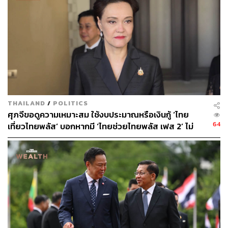
249
ABOUT THE AUTHOR
สกุลชัย เก่งอนันตานนท์
Content Creator สำนักข่าว THE
STANDARD WEALTH
THAILAND
/
POLITICS
ศุภจีขอดูความเหมาะสม ใช้งบประมาณหรือเงินกู้ ‘ไทย
64
เที่ยวไทยพลัส’ บอกหากมี ‘ไทยช่วยไทยพลัส เฟส 2’ ไม่
จำเป็นต้องออกพร้อมกัน