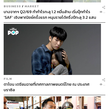
BUSINESS
/
MARKET
บางจากฯ Q2/69 ทำกำไรทะลุ 1.2 หมื่นล้าน เริ่มบุ๊กกำไร
...
‘SAF’ เชิงพาณิชย์ครั้งแรก หนุนรายได้ครึ่งปีทะลุ 3.2 แสน
ล้าน
FILM
ตาโขน เตรียมฉายที่เทศกาลภาพยนตร์ไทย ณ ประเทศ
...
บราซิล