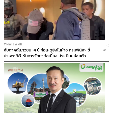
THAILAND
จับตาคดีเยาวชน 14 ปี ก่อเหตุยิงในห้าง กรมพินิจฯ ชี้
...
ประพฤติดี-รับการรักษาต่อเนื่อง ประเมินปล่อยตัว