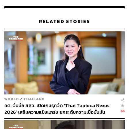
แข็งแบบนี้ผู้ส่งออกโดยเฉพาะเกษตรกรจะได้รับผลกระทบ
หนัก เราอยากเห็นค่าเงินอ่อนลงบ้าง เพื่อให้เศรษฐกิจไทยฟื้น
ตัวได้รอบด้าน ทั้งการส่งออก การลงทุน และรายได้ของ
RELATED STORIES
ประชาชน” พิชัยกล่าว
สามารถติดตาม THE STANDARD WEALTH
ผ่านแอปพลิเคชันต่างๆ ที่คุณสะดวกหรือใช้งานอยู่แล้วได้เลย
TAGS:
พิชัย นริพทะพันธุ์
กระทรวงพาณิชย์
การส่งออก
WORLD
/
THAILAND
คต. จับมือ สสว. เปิดเกมรุกจัด ‘Thai Tapioca Nexus
44
2026’ เสริมความแข็งแกร่ง ยกระดับความเชื่อมั่นมัน
สำปะหลังไทยในตลาดโลก