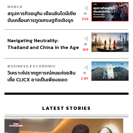
WORLD
สรุปภารกิจอนุทิน เยือนอินโดนีเซีย
539
ขับเคลื่อนการทูตเศรษฐกิจเชิงรุก
ประกาศหุ้นส่วนยุทธศาสตร์ไทย –
อินโดนีเซีย
Navigating Neutrality:
Thailand and China in the Age
169
of a New Global Order
BUSINESS
/
ECONOMIC
วิเคราะห์ปรากฏการณ์คนแห่ขอสิน
2.6K
เชื่อ CLICX อาจเป็นเพียงยอด
ภูเขาน้ำแข็ง ของปัญหาหนี้ครัว
เรือนไทยที่ถูกซุกไว้
LATEST STORIES