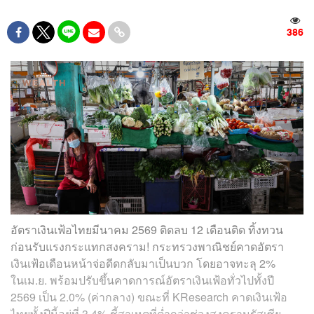
386
อัตราเงินเฟ้อไทยมีนาคม 2569 ติดลบ 12 เดือนติด ทิ้งทวน
ก่อนรับแรงกระแทกสงคราม! กระทรวงพาณิชย์คาดอัตรา
เงินเฟ้อเดือนหน้าจ่อดีดกลับมาเป็นบวก โดยอาจทะลุ 2%
ในเม.ย. พร้อมปรับขึ้นคาดการณ์อัตราเงินเฟ้อทั่วไปทั้งปี
2569 เป็น 2.0% (ค่ากลาง) ขณะที่ KResearch คาดเงินเฟ้อ
ไทยทั้งปีนี้อยู่ที่ 3.4% ชี้สาเหตุที่ต่ำกว่าช่วงสงครามรัสเซีย-