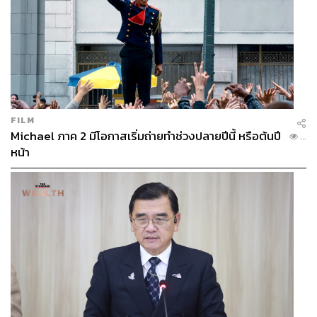
สงครามรัสเซีย-ยูเครนเหตุบริบทเศรษฐกิจไทยต่างกัน
ด้านศูนย์วิจัยกสิกรไทย (KResearch) คาด ในปี 2569 อัตรา
เงินเฟ้อไทยมีแนวโน้มปรับสูงขึ้นมาอยู่ที่ 3.4% จากเดิมที่คาด
ว่าจะเป็นบวกราว 0.4% จากราคาพลังงานในประเทศที่ยังมี
แนวโน้มปรับเพิ่มขึ้น รวมถึงราคาสินค้าและบริการอื่นๆ ที่
อาจเพิ่มขึ้นตามต้นทุนที่สูงขึ้น
FILM
Michael ภาค 2 มีโอกาสเริ่มถ่ายทำช่วงปลายปีนี้ หรือต้นปี
...
โดย KResearch ยังมองว่าราคาขายปลีกน้ำมันดีเซลเฉลี่ยใน
หน้า
เดือนเม.ย. มีโอกาสปรับขึ้นเป็น 52.5 บาทต่อลิตร และทั้งปี
2569 ราคาเฉลี่ยอาจสูงกว่า 40 บาทต่อลิตร นอกจากนี้ ราคา
วัตถุดิบสำคัญ เช่น ปุ๋ยและเม็ดพลาสติก ก็มีแนวโน้มปรับตัว
สูง และยังมีความเสี่ยงต่อการเกิดภาวะขาดแคลนสินค้าใน
ระยะข้างหน้า
นอกจากนี้ ราคาสินค้าโดยเฉพาะอาหารสำเร็จรูป และ
บริการขนส่งได้รับผลกระทบต่อเนื่อง จากต้นทุนพลังงานและ
วัตถุดิบที่สูงขึ้น (second-round effect)