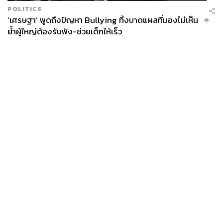
ABOUT THE PHOTOGRAPHER
POLITICS
‘เศรษฐา’ พูดถึงปัญหา Bullying ทิ้งบาดแผลที่มองไม่เห็น
ฐานิส สุดโต
...
ย้ำผู้ใหญ่ต้องรับฟัง-ช่วยเด็กให้เร็ว
บรรณาธิการภาพ ประจำสำนักข่าว THE
STANDARD
News
Wealth
Pop
Podcast
Video
Now
Opinion
Careers
Events
Privacy
About
Contact
Policy
FOR
ADVERTISING
MEMBERSHIP