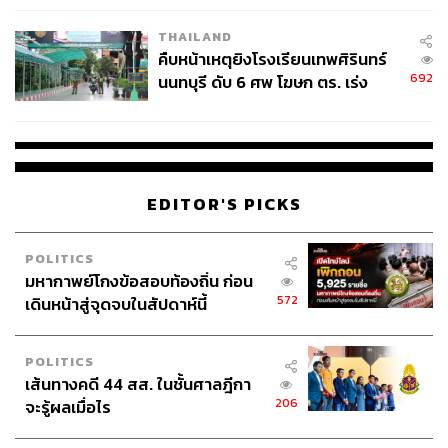
ต่อบาร์เรล (เดือนเม.ย.-พ.ค. อยู่ที่ 120 ดอลลาร์ต่อ
THAILAND
บาร์เรล หลังจากนั้น 70 ดอลลาร์ต่อบาร์เรล)
คืบหน้าเหตุยิงโรงเรียนเทพศิรินทร์
ส่วนราคาน้ำมันดีเซลเฉลี่ยทั้งปีอยู่ที่ 33.90 บาทต่อลิตร
692
นนทบุรี ดับ 6 ศพ โฆษก ตร. เร่ง
(เดือนเม.ย.-พ.ค. อยู่ที่ 44.24 บาทต่อลิตร หลังจากนั้น
สอบปมขโมยปืนปู่ก่อเหตุ
32.25 บาทต่อลิตร)
ส่วนค่าไฟเฉลี่ยทั้งปีอยู่ที่ 3.90 บาทต่อหน่วย (เดือนพ.ค.-
ส.ค. อยู่ที่ 3.98 บาทต่อหน่วย เดือนก.ย.-ธ.ค. อยู่ที่ 3.88
บาทต่อหน่วย)
EDITOR'S PICKS
อาหารจานเดียวปรับขึ้น 3%
POLITICS
กรณีที่ 2: อัตราเงินเฟ้อคาดการณ์อยู่ที่ 2.5 – 3.5%
มหากาพย์โกงข้อสอบท้องถิ่น ก่อน
572
เดินหน้าสู่จุดจบในสัปดาห์นี้
เป็นกรณีที่สถานการณ์ลากยาว โดยราคาน้ำมันทรงตัว
อยู่ในระดับสูงอย่างยืดเยื้อ กินเวลาประมาณ 3 เดือน
โดยราคาเฉลี่ยน้ำมันดิบดูไบทั้งปีอยู่ที่ 88.52 ดอลลาร์
POLITICS
เส้นทางคดี 44 สส. ในชั้นศาลฎีกา
ต่อบาร์เรล (เดือนเม.ย.-มิ.ย. อยู่ที่ 120 ดอลลาร์ต่อ
206
จะรู้ผลเมื่อไร
บาร์เรล หลังจากนั้น 80 ดอลลาร์ต่อบาร์เรล)
ส่วนราคาน้ำมันดีเซลเฉลี่ยทั้งปีอยู่ที่ 35.78 บาทต่อลิตร