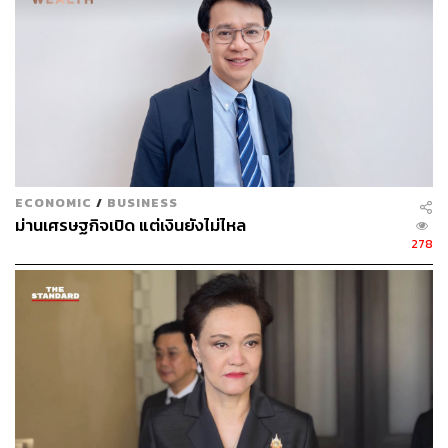
ระหว่างประเทศที่ยังไม่กลับสู่ระดับปกติ {{LISTITEM}}แรง
กดดันด้านต้นทุนของผู้ประกอบการ โดยผู้ประกอบการราย
ใหญ่เริ่มส่งสัญญาณปรับราคาสินค้าอุปโภคบริโภค เพื่อ
สะท้อนต้นทุนวัตถุดิบและค่าขนส่งที่เพิ่มขึ้น{{LISTEND}}
อย่างไรก็ตาม อาจยังมีปัจจัยกดดันให้อัตราเงินเฟ้อทั่วไปลด
ลงอยู่บ้าง ในไตรมาสที่ 2 ได้แก่ (1) ภาครัฐดำเนินมาตรการ
ช่วยเหลือลดภาระค่าครองชีพอย่างต่อเนื่อง โดยเฉพาะค่า
ECONOMIC
/
BUSINESS
กระแสไฟฟ้า (2) ราคาผลไม้สดที่สำคัญในประเทศยังฟื้นตัว
ม่านเศรษฐกิจเปิด แต่เงินยังไม่ไหล
อย่างช้าๆ
278
ราคาน้ำมันพุ่งมีผลต่ออัตราเงินเฟ้ออย่างไร
นันทพงษ์อธิบายต่อเกี่ยวกับผลกระทบของราคาน้ำมันต่อ
อัตราเงินเฟ้อ โดยระบุว่า ปัจจุบัน ราคาพลังงานมีสัดส่วนน้ำ
หนักในตะกร้าเงินเฟ้ออยู่ ประมาณ 7% โดยน้ำมันดีเซลเป็น
เพียงส่วนหนึ่งของหมวดพลังงาน โดยมีสัดส่วนน้ำหนักใน