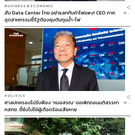
อย่างไรก็ดี แม้ราคาพลังงานในประเทศจะสูงกว่าในปี 2565
BUSINESS
/
ECONOMIC
ฮับ Data Center ไทย อย่าแลกกับค่าไฟแพง! CEO ภาค
ที่ได้รับผลกระทบจากสงครามรัสเซีย-ยูเครน แต่อัตราเงินเฟ้อ
...
อุตสาหกรรมชี้รัฐต้องคุมต้นทุนน้ำ-ไฟ
ในปี 2569 คาดว่าจะไม่เร่งตัวไปสูงถึงระดับสูงสุด 7.9% YoY
ในช่วงเดือนส.ค. 2565 เนื่องจากบริบททางเศรษฐกิจแตกต่าง
กัน โดยในปี 2565 เศรษฐกิจไทยเริ่มฟื้นตัวจากโควิด-19
ทำให้เงินเฟ้อพื้นฐานเร่งตัว ขณะที่ปี 2569 เศรษฐกิจไทยอยู่
ในภาวะชะลอตัว จึงคาดว่าแรงส่งจากผลกระทบทางอ้อมอาจ
ไม่มากเท่า
สามารถติดตาม THE STANDARD WEALTH
POLITICS
ผ่านแอปพลิเคชันต่างๆ ที่คุณสะดวกหรือใช้งานอยู่แล้วได้เลย
ศาลปกครองไม่รับฟ้อง ‘หมอสรณ’ ขอเพิกถอนมติสรรหา
...
กสทช. ชี้ยังไม่ใช่ผู้เดือดร้อนเสียหาย