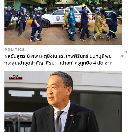
TAGS:
สำนักงานนโยบายและยุทธศาสตร์การค้า (สนค.)
เงินเฟ้อ
ราคาน้ำมัน
แก๊สโซฮอล์
เงินเฟ้อไทย
ราคาพลังงาน
เศรษฐกิจไทย
KResearch
กระทรวงพาณิชย์
นันทพงษ์ จิระเลิศพงษ์
ค่าครองชีพ
Middle East
POLITICS
ผลชันสูตร 8 ศพ เหตุยิงใน รร. เทพศิรินทร์ นนทบุรี พบ
...
กระสุนเข้าจุดสำคัญ ‘ศีรษะ-หน้าอก’ ครูถูกยิง 4 นัด จาก
ระยะไกล
386
ABOUT THE AUTHOR
วาราดา ทองจำนงค์
Content Creator สำนักข่าว THE
STANDARD WEALTH