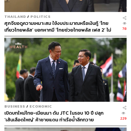
ตะกร้าเงินเฟ้อ 2.58% ส่วนเบนซิน 95 แก๊สโซฮอล์ 95 แก๊สโซ
ฮอล์ 91 และ E20 มีน้ำหนักอยู่ที่ 0.15% 2.3% 1.64% และ
0.4% ตามลำดับ
THAILAND
/
POLITICS
ศุภจีขอดูความเหมาะสม ใช้งบประมาณหรือเงินกู้ ‘ไทย
78
เที่ยวไทยพลัส’ บอกหากมี ‘ไทยช่วยไทยพลัส เฟส 2’ ไม่
โดยตามการคำนวณของกระทรวงพาณิชย์พบว่า การขึ้น
จำเป็นต้องออกพร้อมกัน
ราคาดีเซลทุก 1 บาทจะกระทบอัตราเงินเฟ้อ 0.075% ส่วน
การขึ้นราคาทุก 1 บาทของน้ำมันเบนซิน 95 แก๊สโซฮอล์ 95
แก๊สโซฮอล์ 91 และ E20 จะกระทบอัตราเงินเฟ้อ 0.003%
0.10% 0.046% และ 0.012% ตามลำดับ
BUSINESS
/
ECONOMIC
เปิดบทใหม่ไทย-เมียนมา ดัน JTC ในรอบ 10 ปี ปลุก
229
‘เส้นเลือดใหญ่’ ค้าชายแดน ท่าเรือน้ำลึกทวาย