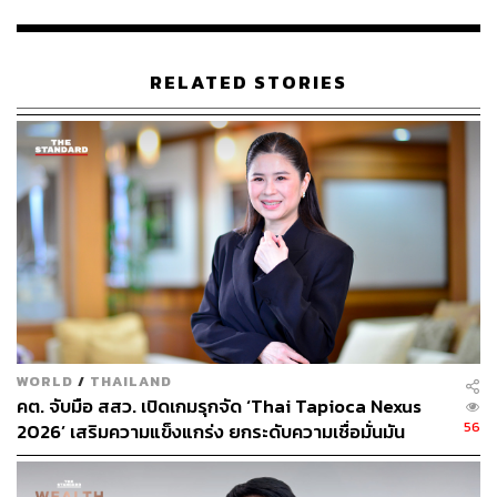
สำหรับแนวโน้มอัตราเงินเฟ้อทั่วไปไตรมาสที่ 2 ของปี 2569
RELATED STORIES
นันทพงษ์คาดว่า จะกลับมาเป็นบวกอย่างมี ‘นัยสำคัญ’ และ
น่าจะเป็นช่วงเงินเฟ้อสูงสุดของปี โดยตั้งแต่เดือนเมษายนอาจ
เห็นตัวเลขอัตราเงินเฟ้อขึ้นไปแตะระดับเกิน 2%
โดยปัจจัยสนับสนุนสำคัญที่ผลักดันระดับราคาให้ปรับสูงขึ้น
ในไตรมาสที่ 2 ได้แก่
{{LISTSTART}}ราคาน้ำมันขายปลีกในประเทศปรับตัวสูง
ขึ้น{{LISTITEM}}ราคาสินค้าเกษตรบางรายการมีแนวโน้ม
เพิ่มขึ้น โดยเฉพาะผักสดและไข่ไก่ ซึ่งได้รับผลกระทบจาก
สภาพอากาศร้อน ส่งผลให้ผลผลิตลดลงในบางช่วง
{{LISTITEM}}ราคาเนื้อสัตว์ปรับสูงขึ้น ทั้งเนื้อสุกรและเนื้อไก่
WORLD
/
THAILAND
คต. จับมือ สสว. เปิดเกมรุกจัด ‘Thai Tapioca Nexus
จากต้นทุนอาหารสัตว์และต้นทุนการขนส่งที่เพิ่ม
56
2026’ เสริมความแข็งแกร่ง ยกระดับความเชื่อมั่นมัน
ขึ้น{{LISTITEM}}ค่าโดยสารทางอากาศปรับเพิ่มขึ้นอย่างมีนัย
สำปะหลังไทยในตลาดโลก
สำคัญ ทั้งเส้นทางภายในประเทศและระหว่างประเทศ จากผล
ของราคาน้ำมันเชื้อเพลิงที่สูงขึ้น ประกอบกับจำนวนเที่ยวบิน