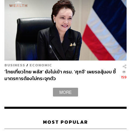
นันทพงษ์ยังยกตัวอย่างฉากทัศน์ หากราคาน้ำมันในเดือน
เมษายน 2569 เคลื่อนไหวอยู่ที่ระดับ ‘ปัจจุบัน’ (ณ วันที่ 6
เมษายน 2569 ได้แก่ ดีเซลอยู่ที่ 50.54 บาทต่อลิตร เบนซิน 95
อยู่ที่ 52.54 บาทต่อลิตร แก๊สโซฮอล์ 95 อยู่ที่ 43.95 บาทต่อ
ลิตร แก๊สโซฮอล์ 91 อยู่ที่ 43.58 บาทต่อลิตร และ E20 38.95
บาทต่อลิตร) ‘ไปตลอดทั้งเดือน’ จะส่งผลกระทบต่อเงินเฟ้อ
2.14%
BUSINESS
/
ECONOMIC
‘ไทยเที่ยวไทย พลัส’ ยังไม่เข้า ครม. ‘ศุภจี’ เผยรอลุ้นงบ ชี้
159
มาตรการต้องไม่กระจุกตัว
MORE
MOST POPULAR