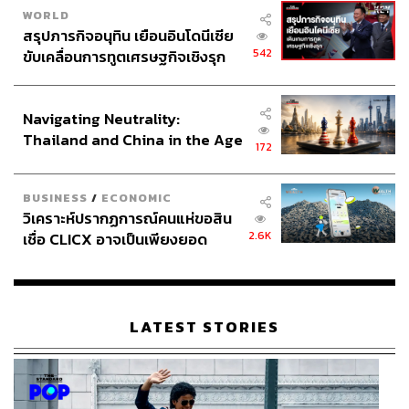
(เดือนเม.ย.-มิ.ย. อยู่ที่ 44.24 บาทต่อลิตร หลังจากนั้น
WORLD
32.25 บาทต่อลิตร)
สรุปภารกิจอนุทิน เยือนอินโดนีเซีย
ส่วนค่าไฟเฉลี่ยทั้งปีอยู่ที่ 3.93 บาทต่อหน่วย (เดือนพ.ค-
542
ขับเคลื่อนการทูตเศรษฐกิจเชิงรุก
ธ.ค. อยู่ที่ 3.88 บาทต่อหน่วย)
ประกาศหุ้นส่วนยุทธศาสตร์ไทย –
อินโดนีเซีย
Navigating Neutrality:
Thailand and China in the Age
172
of a New Global Order
BUSINESS
/
ECONOMIC
วิเคราะห์ปรากฏการณ์คนแห่ขอสิน
2.6K
เชื่อ CLICX อาจเป็นเพียงยอด
ภูเขาน้ำแข็ง ของปัญหาหนี้ครัว
เรือนไทยที่ถูกซุกไว้
LATEST STORIES
KResearch คาดเงินเฟ้อไทยทั้งปี 3.4% ยังต่ำกว่าช่วง