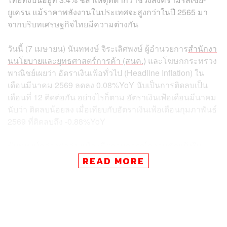
ยูเครน แม้ราคาพลังงานในประเทศจะสูงกว่าในปี 2565 มา
จากบริบทเศรษฐกิจไทยมีความต่างกัน
วันนี้ (7 เมษายน) นันทพงษ์ จิระเลิศพงษ์ ผู้อำนวยการ
สำนักงา
นนโยบายและยุทธศาสตร์การค้า (สนค.)
และโฆษกกระทรวง
พาณิชย์เผยว่า อัตราเงินเฟ้อทั่วไป (Headline Inflation) ใน
เดือนมีนาคม 2569 ลดลง 0.08%YoY นับเป็นการติดลบเป็น
เดือนที่ 12 ติดต่อกัน อย่างไรก็ตาม อัตราเงินเฟ้อเดือนมีนาคม
นับว่า ติดลบน้อยลง เมื่อเทียบกับอัตราเงินเฟ้อเดือนกุมภาพันธ์
2569 ที่ติดลบถึง -0.88%YoY
นันทพงษ์กล่าวต่อว่า แม้จะมีสถานการณ์ความขัดแย้งใน
ภูมิภาคตะวันออกกลางและความพยายามปิดช่องแคบฮอร์
READ MORE
มุซที่ส่งผลให้ราคาน้ำมันดิบในตลาดโลกเร่งตัวสูงขึ้น แต่
สาเหตุที่อัตราเงินเฟ้อไทยยัง ‘ติดลบ’ เนื่องมาจากปัจจัยต่างๆ
ดังนี้
ราคาขายปลีกน้ำมันเชื้อเพลิงในประเทศยังถูกจำกัด