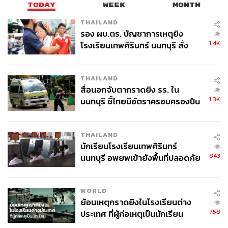
TODAY
WEEK
MONTH
THAILAND
รอง ผบ.ตร. บัญชาการเหตุยิง
1.4K
โรงเรียนเทพศิรินทร์ นนทบุรี สั่ง
เปิด 2 ฉากทัศน์แนวโน้มเงินเฟ้อทั่วไปของกระทรวง
ค้นหา 2 รอบยืนยันไร้คนติดค้าง พบ
พาณิชย์
ศพปู่-ย่าที่บ้านพักผู้ก่อเหตุ
THAILAND
นันทพงษ์กล่าวต่อว่า กระทรวงพาณิชย์ได้ปรับคาดการณ์
สื่อนอกจับตากราดยิง รร. ใน
1.3K
นนทบุรี ชี้ไทยมีอัตราครอบครองปืน
อัตราเงินเฟ้อทั่วไป ปี 2569 จากเดิมระหว่าง 0.0 – 1.0% (ค่า
สูงในระดับต้นของภูมิภาค
กลาง 0.5%) เป็นระหว่าง 1.5 – 2.5% (ค่ากลาง 2.0%) พร้อม
แบ่งการประเมินเป็น 2 ฉากทัศน์ (Scenario) โดยมีตัวแปร
THAILAND
สำคัญคือ ทิศทางราคาน้ำมัน และ ระยะเวลาที่ราคาน้ำมัน
นักเรียนโรงเรียนเทพศิรินทร์
ทรงตัวอยู่ในระดับสูง
843
นนทบุรี อพยพเข้ายังพื้นที่ปลอดภัย
ชั่วคราว หลังเหตุใช้อาวุธปืนภายใน
โดยกรณีที่ 1: อัตราเงินเฟ้อคาดการณ์อยู่ที่ 1.5 – 2.5%
โรงเรียนคลี่คลาย
WORLD
สถานการณ์ราคาน้ำมันปรับตัวสูงขึ้นในระยะเวลาสั้นๆ
ย้อนเหตุกราดยิงในโรงเรียนต่าง
ประมาณ 2 เดือน แล้วหลังจากนั้นปรับตัวลดลง
758
ประเทศ ที่ผู้ก่อเหตุเป็นนักเรียน
โดยราคาเฉลี่ยน้ำมันดิบดูไบทั้งปีอยู่ที่ 79.36 ดอลลาร์