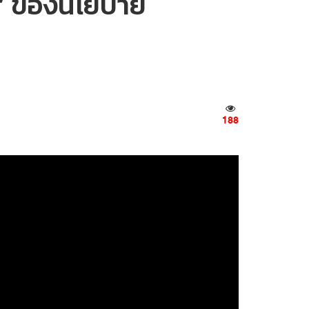
าส’ ของนโยบาย
188