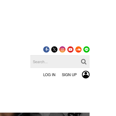
LOG IN
SIGN UP