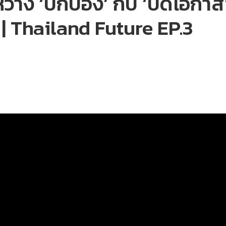
หว่าง ‘ปกป้อง’ กับ ‘ปิดโอก
ย | Thailand Future EP.3