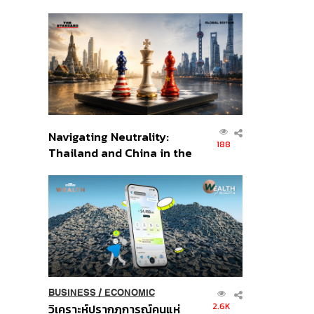
เศรษฐกิจเชิงรุก ประกาศหุ้น
ส่วนยุทธศาสตร์ไทย –
อินโดนีเซีย
Navigating Neutrality:
188
Thailand and China in the
Age of a New Global
Order
BUSINESS
/
ECONOMIC
2.6K
วิเคราะห์ปรากฏการณ์คนแห่