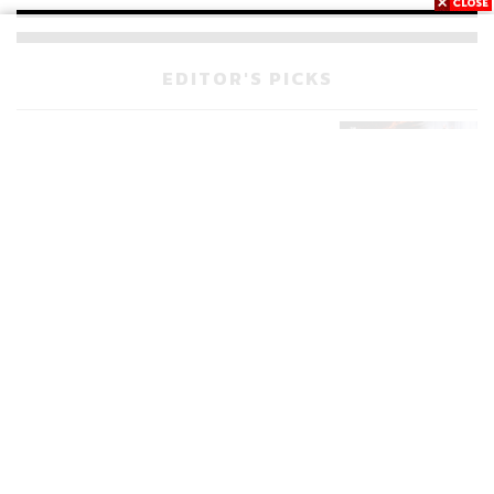
EDITOR'S PICKS
POLITICS
มหากาพย์โกงข้อสอบท้องถิ่น ก่อน
523
เดินหน้าสู่จุดจบในสัปดาห์นี้
POLITICS
เส้นทางคดี 44 สส. ในชั้นศาลฎีกา
173
จะรู้ผลเมื่อไร
WORLD
สรุปภารกิจอนุทิน เยือนอินโดนีเซีย
514
ขับเคลื่อนการทูตเศรษฐกิจเชิงรุก
ประกาศหุ้นส่วนยุทธศาสตร์ไทย –
อินโดนีเซีย
Navigating Neutrality: