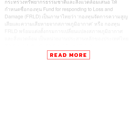
กระทรวงทรัพยากรธรรมชาติและสิ่งแวดล้อมเสนอ ให้
กำหนดชื่อกองทุน Fund for responding to Loss and
Damage (FRLD) เป็นภาษาไทยว่า ‘กองทุนจัดการความสูญ
เสียและความเสียหายจากสภาพภูมิอากาศ’ หรือ กองทุน
FRLD พร้อมแต่งตั้งกรมการเปลี่ยนแปลงสภาพภูมิอากาศ
และสิ่งแวดล้อม เป็นหน่วยงานประสานหลักของประเทศไทย
(National Authority/National Focal Point)
READ MORE
นอกจากนี้ ยังเห็นชอบให้แต่งตั้งอธิบดีกรมการเปลี่ยนแปลง
สภาพภูมิอากาศและสิ่งแวดล้อม เป็นผู้มีอำนาจ (Designated
Authority) ลงนามรับรองโครงการหรือคำร้องขอรับการ
สนับสนุนจากกองทุน FRLD รวมถึงกองทุนด้านการ
เปลี่ยนแปลงสภาพภูมิอากาศอื่นๆ เพื่อให้การดำเนินงานมี
ความคล่องตัว สอดคล้องกับหลักเกณฑ์ของกองทุนระหว่าง
ประเทศ และช่วยให้ประเทศไทยสามารถเข้าถึงแหล่งเงินทุน
ได้รวดเร็วยิ่งขึ้น
ทั้งนี้ รัฐบาลยังได้เห็นชอบทบทวนมติคณะรัฐมนตรีเดิมเกี่ยว
กับกองทุนด้านการเปลี่ยนแปลงสภาพภูมิอากาศ ได้แก่