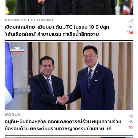
BUSINESS
/
ECONOMIC
เปิดบทใหม่ไทย-เมียนมา ดัน JTC ในรอบ 10 ปี ปลุก
106
‘เส้นเลือดใหญ่’ ค้าชายแดน ท่าเรือน้ำลึกทวาย
72
ABOUT THE AUTHOR
THE STANDARD TEAM
กองบรรณาธิการ THE STANDARD
WORLD
อนุทิน-มินอ่องหล่าย ออกแถลงการณ์ร่วม หนุนความร่วม
55
มือรอบด้าน ยกระดับปราบอาชญากรรมข้ามชาติ แก้
ปัญหาหมอกควัน-มลพิษทางน้ำ