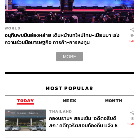
WORLD
อนุทินพบมินอ่องหล่าย เดินหน้าบทใหม่ไทย-เมียนมา เร่ง
68
ความร่วมมือเศรษฐกิจ การค้า-การลงทุน
MORE
MOST POPULAR
TODAY
WEEK
MONTH
THAILAND
กองปราบฯ สอบเข้ม ‘อดีตอธิบดี
550
สถ.’ คดีทุจริตสอบท้องถิ่น แจ้ง 6
ข้อหาหนัก จ่อชง ป.ป.ช. 12 ส.ค. นี้