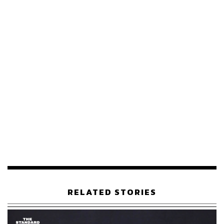
กองทุนด้านการปรับตัวต่อผลกระทบจากการเปลี่ยนแปลง
สภาพภูมิอากาศ (Adaptation Fund:AF) และกองทุนภูมิ
อากาศสีเขียว (Green Climate Fund:GCF) โดยเปลี่ยนผู้มี
อำนาจลงนามจาก ปลัดกระทรวงทรัพยากรธรรมชาติและสิ่ง
แวดล้อม เป็น อธิบดีกรมการเปลี่ยนแปลงสภาพภูมิอากาศ
และสิ่งแวดล้อม เพื่อให้สอดคล้องกับข้อกำหนดของกองทุน
ระหว่างประเทศและเพิ่มประสิทธิภาพในการบริหารจัดการ
รองโฆษกฯ กล่าวว่า กองทุน FRLD เป็นกลไกทางการเงิน
ภายใต้กรอบอนุสัญญาสหประชาชาติว่าด้วยการเปลี่ยนแปลง
สภาพภูมิอากาศ (UNFCCC) ที่จัดตั้งขึ้นเพื่อช่วยเหลือ
ประเทศกำลังพัฒนาซึ่งได้รับผลกระทบจากภัยพิบัติและความ
สูญเสียจากการเปลี่ยนแปลงสภาพภูมิอากาศ โดยปัจจุบันมี
ประเทศพัฒนาแล้วร่วมระดมทุนแล้วกว่า 731 ล้านดอลลาร์
สหรัฐ และเตรียมเปิดรับข้อเสนอโครงการรอบแรกในช่วงวัน
ที่ 15 ธันวาคม 2568-15 มิถุนายน 2569
RELATED STORIES
สำหรับประเทศไทย การแต่งตั้งหน่วยงานประสานหลักและผู้
มีอำนาจลงนามอย่างเป็นทางการ จะช่วยให้ประเทศไทย