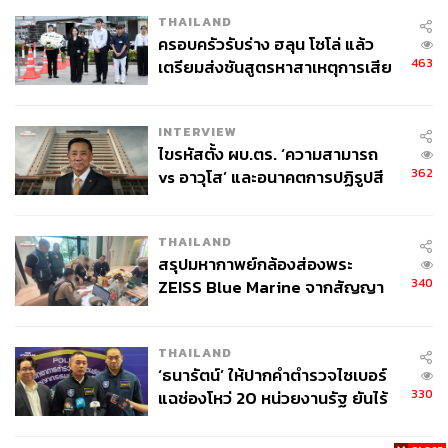
THAILAND
ครอบครัวรับร่าง ฮลุน โซโล่ แล้ว
463
เตรียมส่งชันสูตรหาสาเหตุการเสีย
ชีวิต
INTERVIEW
ไขรหัสตั้ง ผบ.ตร. ‘ความสามารถ
362
vs อาวุโส’ และอนาคตการปฏิรูปสี
กากี กับ พล.ต.อ. เอก อังสนานนท์
THAILAND
สรุปมหากาพย์กล้องส่องพระ
340
ZEISS Blue Marine จากสัญญา
ผลิต 8.3 ล้าน สู่ข้อพิพาท ‘มา
เวลล์ฯ’ ฟ้อง ‘โทน บางแค’ ผิดนัด
THAILAND
จ่ายหนี้-แอบระบุแบรนด์
‘ธนารัตน์’ ให้ปากคำตำรวจไซเบอร์
330
แฉช่องโหว่ 20 หน่วยงานรัฐ ยันไร้
นัยทางการเมือง