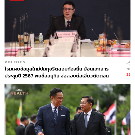
สามารถเสนอขอรับการสนับสนุนโครงการด้านการบริหาร
จัดการภัยพิบัติ การฟื้นฟูพื้นที่ได้รับผลกระทบ การบริหาร
จัดการน้ำ การปรับตัวต่อสภาพภูมิอากาศ รวมถึงการช่วย
เหลือประชาชนที่ได้รับผลกระทบจากภัยธรรมชาติได้อย่างมี
ประสิทธิภาพมากขึ้น
ลลิดากล่าวว่า รัฐบาลให้ความสำคัญกับการรับมือการ
เปลี่ยนแปลงสภาพภูมิอากาศในทุกมิติ ทั้งด้านสิ่งแวดล้อม
POLITICS
เศรษฐกิจ และคุณภาพชีวิตของประชาชน พร้อมเดินหน้า
โรมเผยข้อมูลใหม่ปมทุจริตสอบท้องถิ่น ย้อนเอกสาร
ประสานความร่วมมือกับประชาคมโลก เพื่อให้ประเทศไทย
33
ประชุมปี 2567 พบชื่ออนุทิน จ่อสอบต่อเอี่ยวตัดตอน
สามารถเข้าถึงแหล่งทุน เทคโนโลยี และองค์ความรู้ที่จำเป็น
ม.บูรพา หรือไม่
ต่อการพัฒนาประเทศอย่างยั่งยืน และสร้างภูมิคุ้มกันให้กับ
ประชาชนในระยะยาวต่อไป
TAGS:
นายกรัฐมนตรี
สำนักนายกรัฐมนตรี
กระทรวงทรัพยากรธรรมชาติและสิ่งแวดล้อม
คณะรัฐมนตรี
อนุทิน ชาญวีรกูล
กรมการเปลี่ยนแปลงสภาพภูมิอากาศและสิ่งแวดล้อม