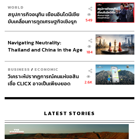
WORLD
สรุปภารกิจอนุทิน เยือนอินโดนีเซีย
549
ขับเคลื่อนการทูตเศรษฐกิจเชิงรุก
ประกาศหุ้นส่วนยุทธศาสตร์ไทย –
อินโดนีเซีย
Navigating Neutrality:
Thailand and China in the Age
184
of a New Global Order
BUSINESS
/
ECONOMIC
วิเคราะห์ปรากฏการณ์คนแห่ขอสิน
2.6K
เชื่อ CLICX อาจเป็นเพียงยอด
ภูเขาน้ำแข็ง ของปัญหาหนี้ครัว
เรือนไทยที่ถูกซุกไว้
LATEST STORIES