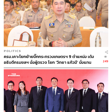
POLITICS
ครม.เคาะโยกย้ายบิ๊กกระทรวงเกษตรฯ 9 ตำแหน่ง เด้ง
249
อธิบดีกรมชลฯ นั่งผู้ตรวจ โยก ‘วิทยา แก้วมี’ นั่งแทน