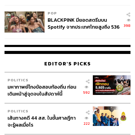
ลง - จีนแห่บุกตลาดเกิดใหม่
POP
BLACKPINK มียอดสตรีมบน
398
Spotify จากประเทศไทยสูงถึง 536
ล้านครั้ง ตลอด 10 ปีที่ผ่านมา
EDITOR'S PICKS
POLITICS
มหากาพย์โกงข้อสอบท้องถิ่น ก่อน
592
เดินหน้าสู่จุดจบในสัปดาห์นี้
POLITICS
เส้นทางคดี 44 สส. ในชั้นศาลฎีกา
222
จะรู้ผลเมื่อไร