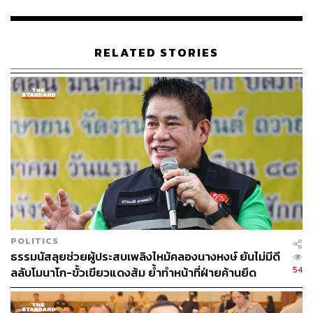
แสดงความคิดเห็นและพึงพอใจต่อมติดังกล่าว
TAGS:
ชาวนา
โครงการ ปุ๋ยคนละครึ่ง
กระทรวงเกษตรและสหกรณ์
นฤมล ภิญโญสินวัฒน์
RELATED STORIES
คณะกรรมการนโยบายและบริหารข้าวแห่งชาติ
130
ABOUT THE AUTHOR
POLITICS
ธรรมนัสลุยช่วยผู้ประสบเพลิงไหม้คลองนางหงษ์ ยันไม่มีดี
THE STANDARD TEAM
54
ลลับโมนาโก-ขั้วเขียวแดงส้ม ย้ำทำหน้าที่ฝ่ายค้านยึด
กองบรรณาธิการ THE STANDARD
ประโยชน์ประชาชน