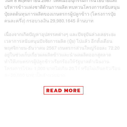
วันที่ 8 พฤศจิกายน 2567 ให้คณะอนุกรรมการนโยบายและ
บริหารข้าวแห่งชาติด้านการผลิต ทบทวนโครงการสนับสนุน
ปุ๋ยลดต้นทุนการผลิตของเกษตรกรผู้ปลูกข้าว (โครงการปุ๋ย
คนละครึ่ง) กรอบวงเงิน 29,980.1645 ล้านบาท
เนื่องจากเกิดปัญหาอุปสรรคต่างๆ และปัจจุบันล่วงเลยระยะ
เวลาการสนับสนุนปัจจัยการผลิต (ปุ๋ย) ไปแล้ว อีกทั้งเดือน
พฤศจิกายน-ธันวาคม 2567 เกษตรกรส่วนใหญ่ร้อยละ 72.20
อยู่ในช่วงเก็บเกี่ยวผลผลิตข้าวและนำผลผลิตออกสู่ตลาด
ทำให้เกษตรกรผู้ปลูกข้าวเรียกร้องให้รัฐบาลดำเนินงาน
โครงการไร่ละ 1,000 บาทไม่เกิน 20 ไร่ หรือไม่เกินครัวเรือน
ละ 20,000 บาท เป็นจำนวนมาก
ศ. ดร.นฤมล กล่าวต่อไปว่า จากปัญหาและอุปสรรคของ
READ MORE
โครงการปุ๋ยคนละครึ่ง อีกทั้งข้อเรียกร้องของพี่น้องชาวนา
ดังนั้นที่ประชุมจึงมีมติเห็นชอบยกเลิกโครงการปุ๋ยคนละครึ่ง
และเห็นชอบให้ปรับเปลี่ยนเป็นสนับสนุนค่าเก็บเกี่ยวข้าว
อัตราช่วยเหลือไร่ละ 500 บาท ไม่เกิน 20 ไร่ วงเงินรวม
ดอกเบี้ย 3.05% จำนวน 27,550.96 ล้านบาท เสนอ นบข.