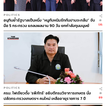
POLITICS
อนุทินย้ำรัฐบาลเป็นหนึ่ง “หนูกับหนิมรักกันปานจะกลืน” จับ
135
มือ 5 กระทรวง แถลงผลงาน 90 วัน ยกกำลังทุนมนุษย์
POLITICS
ครม. ไฟเขียวตั้ง ‘รพีภัทร์’ อธิบดีกรมวิชาการเกษตร นั่ง
89
ปลัดกระทรวงเกษตรฯ คนใหม่ เหลืออายุราชการ 7 ปี