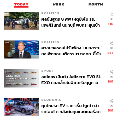
TODAY
WEEK
MONTH
POLITICS
ผลชันสูตร 8 ศพ เหตุยิงใน รร.
1.1K
เทพศิรินทร์ นนทบุรี พบกระสุนเข้า
จุดสำคัญ ‘ศีรษะ-หน้าอก’ ครูถูกยิง
4 นัด จากระยะไกล
POLITICS
ศาลปกครองไม่รับฟ้อง ‘หมอสรณ’
854
ขอเพิกถอนมติสรรหา กสทช. ชี้ยัง
ไม่ใช่ผู้เดือดร้อนเสียหาย
SPORT
adidas เปิดตัว Adizero EVO SL
801
EXO คอลเล็กชันพิเศษรับฤดูกาล
College Football
ECONOMIC
ยุคใหม่รถ EV ราคาเริ่ม (ถูก) กว่า
501
รถไฮบริด หลังต้นทุนแบตเตอรี่ลด