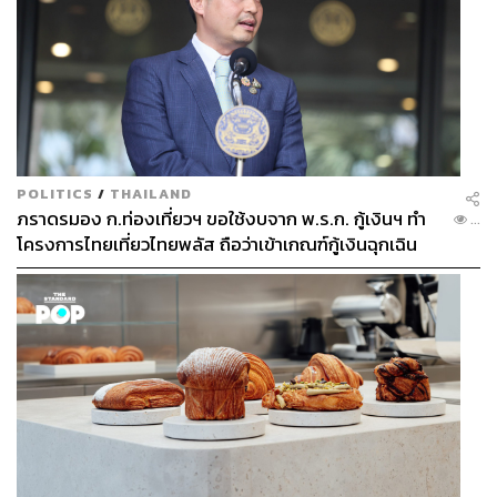
POLITICS
/
THAILAND
ภราดรมอง ก.ท่องเที่ยวฯ ขอใช้งบจาก พ.ร.ก. กู้เงินฯ ทำ
...
โครงการไทยเที่ยวไทยพลัส ถือว่าเข้าเกณฑ์กู้เงินฉุกเฉิน