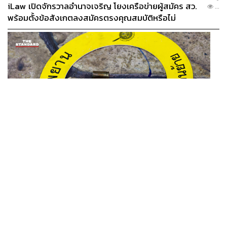
iLaw เปิดจักรวาลอำนาจเจริญ โยงเครือข่ายผู้สมัคร สว.
...
พร้อมตั้งข้อสังเกตลงสมัครตรงคุณสมบัติหรือไม่
THAILAND
รอง ผบช. ภ.1 เผย เก็บพยานหลักฐานเกี่ยวกับผู้ก่อเหตุยิง
...
ในโรงเรียนไปตรวจสอบทั้งหมดแล้ว