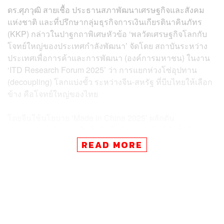
ดร.ศุภวุฒิ สายเชื้อ ประธานสภาพัฒนาเศรษฐกิจและสังคม
แห่งชาติ และที่ปรึกษากลุ่มธุรกิจการเงินเกียรตินาคินภัทร
(KKP) กล่าวในปาฐกถาพิเศษหัวข้อ ‘พลวัตเศรษฐกิจโลกกับ
โจทย์ใหญ่ของประเทศกำลังพัฒนา’ จัดโดย สถาบันระหว่าง
ประเทศเพื่อการค้าและการพัฒนา (องค์การมหาชน) ในงาน
‘ITD Research Forum 2025’ ว่า การแยกห่วงโซ่อุปทาน
(decoupling) โลกแบ่งขั้ว ระหว่างจีน-สหรัฐ ที่บีบไทยให้เลือก
ข้าง คือโจทย์ใหญ่ของไทย
โดยจีนใช้นโยบาย ‘Made in China 2025’ ผลักดัน
อุตสาหกรรมด้านเทคโนโลยี เพื่อชิงความเป็นผู้นำทั้งด้าน
ปัญญาประดิษฐ์ (AI) รถยนต์ไฟฟ้า (EV) พลังงานหมุนเวียน ซึ่ง
READ MORE
ต้องยอมรับว่า ประสบความสำเร็จมาก
ส่วนสหรัฐฯ โดนัลด์ ทรัมป์ ประธานาธิบดีสหรัฐ ใช้นโยบาย
การค้า ‘เก็บภาษีตอบโต้คู่ค้า’ และโลกจะเต็มไปด้วยคลื่น
‘ภาษี’ ที่เพิ่มขึ้น อีกทั้งทรัมป์มองข้ามการใช้การค้าแบบ
พหุภาคีขององค์การการค้าโลก (WTO) ไปโดยสิ้นเชิง หรือ