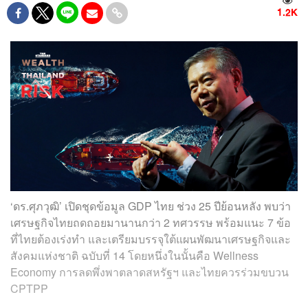
1.2K
‘ดร.ศุภวุฒิ’ เปิดชุดข้อมูล GDP ไทย ช่วง 25 ปีย้อนหลัง พบว่า
เศรษฐกิจไทยถดถอยมานานกว่า 2 ทศวรรษ พร้อมแนะ 7 ข้อ
ที่ไทยต้องเร่งทำ และเตรียมบรรจุใต้แผนพัฒนาเศรษฐกิจและ
สังคมแห่งชาติ ฉบับที่ 14 โดยหนึ่งในนั้นคือ Wellness
Economy การลดพึ่งพาตลาดสหรัฐฯ และไทยควรร่วมขบวน
CPTPP