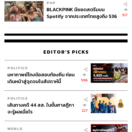
POP
BLACKPINK มียอดสตรีมบน
นอกจากนี้ ไทยต้องยอมรับว่า มีความจำเป็นต้องนำเข้า
517
Spotify จากประเทศไทยสูงถึง 536
วัตถุดิบอาหารสัตว์ แม้ว่าเป็นโอกาส แต่แน่นอนว่าไม่ใช่เรื่อง
ล้านครั้ง ตลอด 10 ปีที่ผ่านมา
ง่าย และต้องประเมินส่วนได้ส่วนเสีย เช่น ข้าวโพดเลี้ยงสัตว์
ไทยพึ่งพาการนำเข้าถึง 4.5 ล้านตันต่อปี แต่ความต้องการ
แต่ละปีสูงมาก ขณะที่ต้นทุนการผลิตสูงกว่าสหรัฐฯและ
ประเทศอื่นมาก สิ่งเหล่านี้ล้วนซ่อนอยู่ในภาระค่าครองชีพคน
EDITOR'S PICKS
ไทยที่แพงขึ้น
นอกจากนี้ ทุกการหารือที่บ้านพิษณุโลก ต่างเห็นตรงกันว่า
POLITICS
เรื่องศูนย์กลางโลจิสติกส์ภูมิภาคและเป็นเรื่องสำคัญ เพื่อให้
มหากาพย์โกงข้อสอบท้องถิ่น ก่อน
ไทยสามารถส่งออกสินค้า เช่น อาหารไปยังจีนและเพื่อนบ้าน
596
เดินหน้าสู่จุดจบในสัปดาห์นี้
ได้
POLITICS
เส้นทางคดี 44 สส. ในชั้นศาลฎีกา
สามารถติดตาม THE STANDARD WEALTH
227
จะรู้ผลเมื่อไร
ผ่านแอปพลิเคชันต่างๆ ที่คุณสะดวกหรือใช้งานอยู่แล้วได้เลย
WORLD