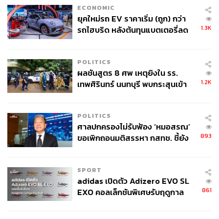
ลดการพึ่งพาตลาดสหรัฐและเข้าร่วม CPTPP
ECONOMIC
ยุคใหม่รถ EV ราคาเริ่ม (ถูก) กว่า
การเปิดเสรีการนำเข้าสินค้าเกษตรเพื่อขยายกำลังการ
1.3K
รถไฮบริด หลังต้นทุนแบตเตอรี่ลด
ผลิตแปรรูปอาหาร
ลง - จีนแห่บุกตลาดเกิดใหม่
ปรับปรุงการเกษตรให้ทันสมัย
พัฒนาระบบโลจิสติกส์ทางรถไฟ ท่าเรือให้เป็น
POLITICS
ศูนย์กลางการขนส่ง
ผลชันสูตร 8 ศพ เหตุยิงใน รร.
สร้างความมั่นคงทางด้านอาหารในภูมิภาค
1.2K
เทพศิรินทร์ นนทบุรี พบกระสุนเข้า
เปลี่ยนการเติบโตจากการส่งออกเดิมๆเป็นอุตสาหกรรม
จุดสำคัญ ‘ศีรษะ-หน้าอก’ ครูถูกยิง
ใหม่ เช่น Wellness Economy และอาหาร ซึ่งเป็นจุด
4 นัด จากระยะไกล
แข็งของไทยที่สามารถขับเคลื่อนเศรษฐกิจ
POLITICS
ปฏิรูปการศึกษา
ศาลปกครองไม่รับฟ้อง ‘หมอสรณ’
893
ขอเพิกถอนมติสรรหา กสทช. ชี้ยัง
ไม่ใช่ผู้เดือดร้อนเสียหาย
ขณะนี้ อยู่ระหว่างบรรจุทั้ง 7 ข้อ ไว้ในแผนพัฒนาเศรษฐกิจ
และสังคมแห่งชาติ ฉบับที่ 14 อีกด้วย
SPORT
adidas เปิดตัว Adizero EVO SL
“จากแผนดังข้างต้น ข้อที่ 6 สำคัญมาก ไทยต้องไปแข่งใน
861
EXO คอลเล็กชันพิเศษรับฤดูกาล
ตลาด Blue Ocean (ตลาดที่มีคู่แข่งน้อย) นั่นคืออาหารใน
College Football
ตลาดจีนที่ใหญ่ และอนาคตจีนอาจต้องการ Food Safety”