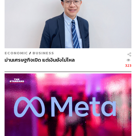
GDP ไทยเคยโตทะลุ 8% ในช่วง 25 ปี เศรษฐกิจอ่อนแรงลง
ECONOMIC
/
BUSINESS
ม่านเศรษฐกิจเปิด แต่เงินยังไม่ไหล
ทุกด้าน
323
ดร.ศุภวุฒิ สะท้อนข้อมูลความถดถอยของเศรษฐกิจไทย ที่น่า
ห่วง เมื่อพบว่า เศรษฐกิจไทยอ่อนแรงลงตลอดระยะเวลา 25 ปี
ที่ผ่านมา โดย GDP ช่วงปี 1991-1996 ไทยเคยเติบโตมากถึง
8%
หลังจากนั้นค่อย ๆ ลดลงมา เหลือ 5% ปัจจุบันลดลงเหลือแค่
0.5-1.0% เหลือแค่ครึ่งเปอร์เซ็นต์ การหดตัวของ GDP มา
จากเงินเฟ้อก็ต่ำกว่าเป้า ซึ่งส่วนนี้สำคัญมากเพราะสะท้อนถึง
ยอดขายในแต่ละปีที่ควรจะเพิ่มขึ้น จำนวนประชากรลดลง วัย