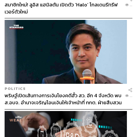
สมาชิกใหม่! ลูอิส แฮมิลตัน เปิดตัว ‘Halo’ โกลเดนรีทรีฟ
...
เวอร์ตัวใหม่
POLITICS
พริษฐ์เปิดเส้นทางการเงินโยงคดีฮั้ว สว. อีก 4 จังหวัด พบ
...
ส.อบจ. อำนาจเจริญโอนเงินให้เจ้าหน้าที่ กกต. ฝ่ายสืบสวน