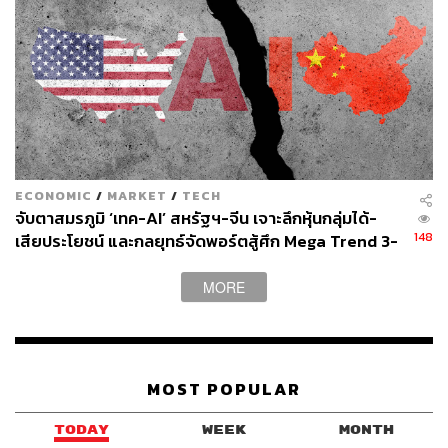
เปอร์เซ็นต์ เราอยู่อย่างนี้ไม่ได้แล้ว รัฐบาลต้องขาดดุล 2%
เพื่อพยุงให้ GDP โต 4% และควรควบคุมไม่ให้หนี้สาธารณะ
พุ่งขึ้นไป”
ดังนั้น ถามว่าประเทศไทย ยังมีอะไรเหลือหรือไม่ ยังมี ซึ่งเรา
มีทุนสำรองไม่น้อย ราว 9.28 ล้านล้านบาท คิดเป็น 50.4%
ของ GDP ไทยควรตั้งกองทุนต่างประเทศ รูปแบบ Sovereign
wealth fund เพื่อนำเงินไปลงทุน ด้วยความระมัดระวัง ซึ่ง
ตัวอย่างที่ทำได้ดีคือ กองทุนบำเหน็จบำนาญข้าราชการ
ECONOMIC
/
MARKET
/
TECH
(กบข.)
จับตาสมรภูมิ ‘เทค-AI’ สหรัฐฯ-จีน เจาะลึกหุ้นกลุ่มได้-
148
เสียประโยชน์ และกลยุทธ์จัดพอร์ตสู้ศึก Mega Trend 3-
5 ปีข้างหน้า
อีกประเด็น คือเรื่องของการแบกดอกเบี้ยสูงอาจเสี่ยงถูกลด
ระดับความเชื่อมั่น ส่วนเงินบาทก็แข็งค่าเกินไปและนาน
MORE
หลายปีต่างจากหลายประเทศ ทำให้แข่งขันยาก นี่คือจุด
อ่อนของนโยบายการเงินการคลังของไทย
MOST POPULAR
7 ข้อที่ไทยต้องเร่งทำ
TODAY
WEEK
MONTH