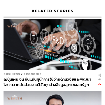
“ทั้งหมดนี้ ไทยก็จะโดนกดดันไปด้วย ซึ่งเราต้องต้านทานไว้
RELATED STORIES
เพื่อไม่เลือกข้าง เพราะเราต้องการค้าขายกับทั้ง 2 ประเทศ
สิ่งที่ทำได้คือ เราต้องปรับตัว”
“ปัจจุบัน สัดส่วน GDP สหรัฐและจีน รวมกัน 40% ของโลก
ไทยยืนอยู่ตรงไหน?
วันนี้ ไทยจำเป็นต้องสร้างความสัมพันธ์ทางการค้า เศรษฐกิจ
กับประเทศอื่น กลุ่มต่างๆ ที่เป็นไปได้คือ CPTPP ซึ่งเป็นข้อ
ตกลงที่ทันสมัย ลึกซึ้ง ครบถ้วน ซึ่งอาเซียน 3 ประเทศเข้าไป
แล้ว ไทยต้องกล้าตัดสินใจเข้าร่วมด้วย เนื่องจาก สหภาพ
ยุโรป (EU) ก็เริ่มหันมามองกลุ่ม CPTPP เพื่อเชื่อมสัมพันธ์
การค้า ดังนั้น ไทยไม่ควรตกขบวน” ดร.ศุภวุฒิ กล่าว
BUSINESS
/
ECONOMIC
ญี่ปุ่นเผย จีน ขึ้นแท่นผู้นำการใช้จ่ายด้านวิจัยและพัฒนา
32
โลก กวาดสัดส่วนงานวิจัยถูกอ้างอิงสูงสุดแซงสหรัฐฯ