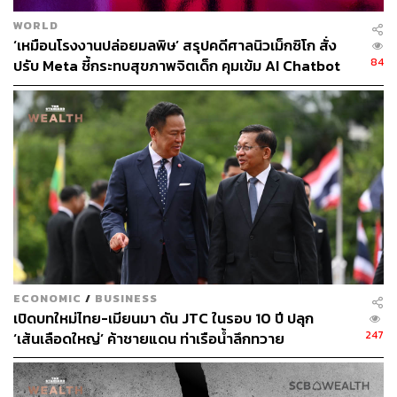
แรงงานหนุ่มสาวลดลง งบประมาณขาดดุลต่อเนื่อง การไหล
WORLD
เข้า-ออก ของเงินทุน ก็ลดลงอย่างมากจนถึงติดลบ
‘เหมือนโรงงานปล่อยมลพิษ’ สรุปคดีศาลนิวเม็กซิโก สั่ง
84
ปรับ Meta ชี้กระทบสุขภาพจิตเด็ก คุมเข้ม AI Chatbot
“สมัยก่อนทำธุรกิจยอดขายโต 10% ก็ค่อนข้างสบาย แต่ตอน
นี้ดูยอดขายโต 2% โดยเฉลี่ย ถามว่าทำไมลำบาก ก็มาจาก
ดอกเบี้ยเงินกู้อยู่ในอัตราที่สูง ทุกอย่างคือสิ่งที่ผู้ประกอบการ
ต้องจ่าย ต้นทุนผลิตสูง ซึ่งเมื่อเร็ว ๆ นี้ สภาพัฒนาเศรษฐกิจ
และสังคมแห่งชาติ (สศช.) ได้ระบุว่า แต่ละบริษัทก็ลดจำนวน
พนักงานถาวร หันไปจ้างพาร์ตไทม์แทน นี่คือสิ่งที่ไทยต้องแก้
ให้ได้”
อีกชุดข้อมูล คือ ดุลงบประมาณ ช่วงปี 1990 รัฐบาลไม่ได้อุ้ม
เศรษฐกิจ แต่เศรษฐกิจอุ้มงบประมาณ ตอนนั้น ค้าขายง่าย
มาก ถึงขั้นรัฐบาลต้องดึงเศรษฐกิจให้ช้าลง เพราะต้องเก็บ
ECONOMIC
/
BUSINESS
ภาษีให้เยอะ ใช้เงินให้น้อย ไม่เช่นนั้นอาจจะโตทะลุ 10%
เปิดบทใหม่ไทย-เมียนมา ดัน JTC ในรอบ 10 ปี ปลุก
ด้วยซ้ำไป
247
‘เส้นเลือดใหญ่’ ค้าชายแดน ท่าเรือน้ำลึกทวาย
“หันมาดูวันนี้รัฐบาลขาดดุล 5% เพื่อให้ GDP โตได้ครึ่ง