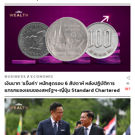
ให้เมียนมากลับสู่อาเซียน
192
ABOUT THE AUTHOR
ณรงค์กร มโนจันทร์เพ็ญ
Content Creator กองบรรณาธิการข่าว THE
STANDARD
BUSINESS
/
ECONOMIC
เงินบาท ‘แข็งค่า’ หนักสุดรอบ 6 สัปดาห์ หลังปฏิบัติการ
187
แทรกแซงเยนของสหรัฐฯ-ญี่ปุ่น Standard Chartered
เปิดเป้าสิ้นปีนี้จ่อแข็งต่อแตะ 32.50 บาทต่อดอลลาร์