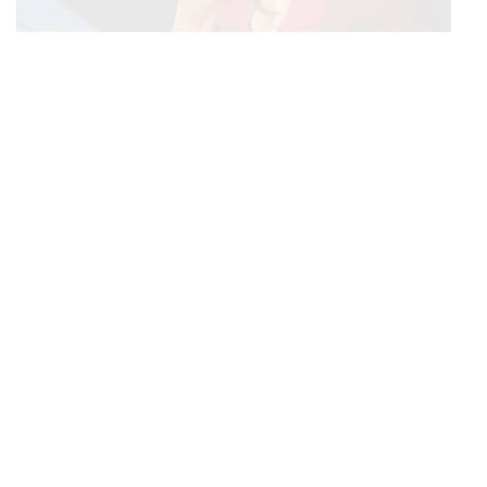
BEAUTY & GROOMING
/
FASHION
Rhode ทำยอดขายสูงถึง 893 ล้านบาทภายใน 1 วันกับ
...
ซัมเมอร์คอลเล็กชันล่าสุด
THAILAND
/
TECH
/
SCIENCE
KMITL ชู ‘Farming the Future 2026’ พลิกครัวโลก สู่
...
เกษตร-อาหารยั่งยืนด้วย One Health