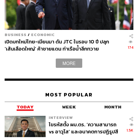
BUSINESS
/
ECONOMIC
เปิดบทใหม่ไทย-เมียนมา ดัน JTC ในรอบ 10 ปี ปลุก
174
‘เส้นเลือดใหญ่’ ค้าชายแดน ท่าเรือน้ำลึกทวาย
MORE
MOST POPULAR
TODAY
WEEK
MONTH
INTERVIEW
ไขรหัสตั้ง ผบ.ตร. ‘ความสามารถ
1.5K
vs อาวุโส’ และอนาคตการปฏิรูปสี