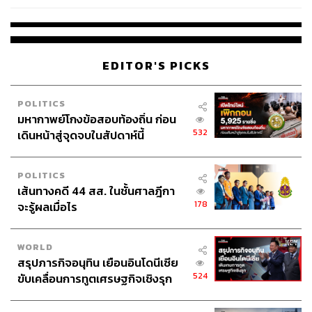
EDITOR'S PICKS
POLITICS
มหากาพย์โกงข้อสอบท้องถิ่น ก่อน
532
เดินหน้าสู่จุดจบในสัปดาห์นี้
POLITICS
เส้นทางคดี 44 สส. ในชั้นศาลฎีกา
178
จะรู้ผลเมื่อไร
WORLD
สรุปภารกิจอนุทิน เยือนอินโดนีเซีย
524
ขับเคลื่อนการทูตเศรษฐกิจเชิงรุก
ประกาศหุ้นส่วนยุทธศาสตร์ไทย –
อินโดนีเซีย