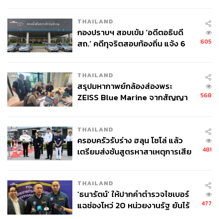
กากี กับ พล.ต.อ. เอก อังสนานนท์
THAILAND
กองปราบฯ สอบเข้ม ‘อดีตอธิบดี
605
สถ.’ คดีทุจริตสอบท้องถิ่น แจ้ง 6
ข้อหาหนัก จ่อชง ป.ป.ช. 12 ส.ค. นี้
THAILAND
สรุปมหากาพย์กล้องส่องพระ
568
ZEISS Blue Marine จากสัญญา
ผลิต 8.3 ล้าน สู่ข้อพิพาท ‘มา
เวลล์ฯ’ ฟ้อง ‘โทน บางแค’ ผิดนัด
THAILAND
จ่ายหนี้-แอบระบุแบรนด์
ครอบครัวรับร่าง ฮลุน โซโล่ แล้ว
481
เตรียมส่งชันสูตรหาสาเหตุการเสีย
ชีวิต
THAILAND
‘ธนารัตน์’ ให้ปากคำตำรวจไซเบอร์
477
แฉช่องโหว่ 20 หน่วยงานรัฐ ยันไร้
นัยทางการเมือง