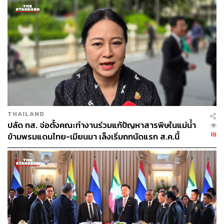
ทำเหมือง และฝุ่น PM 2.5 โดยต้องอาศัยความร่วมมือ
ไตรภาคีระหว่าง ไทย เมียนมา และ สปป.ลาว
อีกทั้งยังต้องการให้กลับมาเปิดการค้าชายแดนอีกครั้ง
เนื่องจากมีความสำคัญอย่างยิ่ง โดยคิดเป็นสัดส่วนถึง 80%
ของการค้าทั้งหมดระหว่างไทยกับเมียนมา
3. การสนับสนุนเมียนมาให้กลับสู่การมีส่วนร่วมใน
THAILAND
อาเซียน
ปลัด ทส. จ่อตั้งคณะทำงานร่วมแก้ปัญหาสารพิษในแม่น้ำ
18
ข้ามพรมแดนไทย-เมียนมา เล็งเริ่มถกนัดแรก ส.ค.นี้
สีหศักดิ์ระบุว่า ไทยมีนโยบายการมีปฏิสัมพันธ์ที่เป็นขั้นเป็น
ตอน เพื่อสนับสนุนและนำเมียนมากลับสู่อาเซียน โดยต้องการ
ให้เกิดการปฏิบัติตามฉันทามติ 5 ข้อของอาเซียนอย่างเป็นรูป
ธรรม พร้อมเรียกร้องให้เมียนมาตอบสนองต่อข้อกังวลของ
อาเซียน โดยไทยแสดงความยินดีที่รัฐบาลใหม่ได้ประกาศ
อภัยโทษแก่นักโทษทางการเมือง รวมถึงอดีตประธานาธิบดี