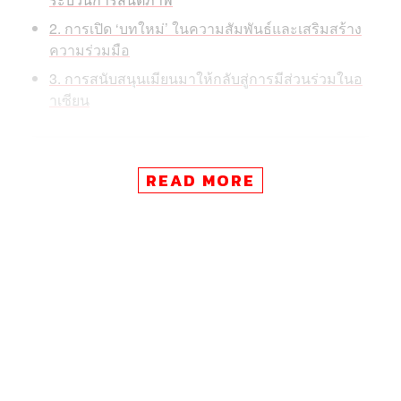
2. การเปิด ‘บทใหม่’ ในความสัมพันธ์และเสริมสร้าง
ความร่วมมือ
3. การสนับสนุนเมียนมาให้กลับสู่การมีส่วนร่วมในอ
าเซียน
READ MORE
1. การแสดงความยินดีกับรัฐบาลใหม่และสนับสนุน
กระบวนการสันติภาพ
สีหศักดิ์กล่าวว่า เดินทางไปเมียนมาครั้งนี้ เพื่อแสดงความ
ยินดีกับการจัดตั้งรัฐบาลใหม่ และในโอกาสที่
พลเออาวุโส มิ
นอ่องหล่าย
ได้รับเลือกตั้งเป็นประธานาธิบดีเมียนมาคนใหม่
อย่างเป็นทางการ