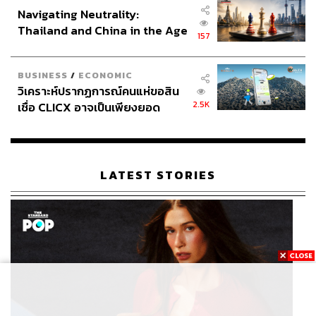
Navigating Neutrality:
Thailand and China in the Age
157
of a New Global Order
BUSINESS
/
ECONOMIC
วิเคราะห์ปรากฏการณ์คนแห่ขอสิน
2.5K
เชื่อ CLICX อาจเป็นเพียงยอด
ภูเขาน้ำแข็ง ของปัญหาหนี้ครัว
เรือนไทยที่ถูกซุกไว้
LATEST STORIES