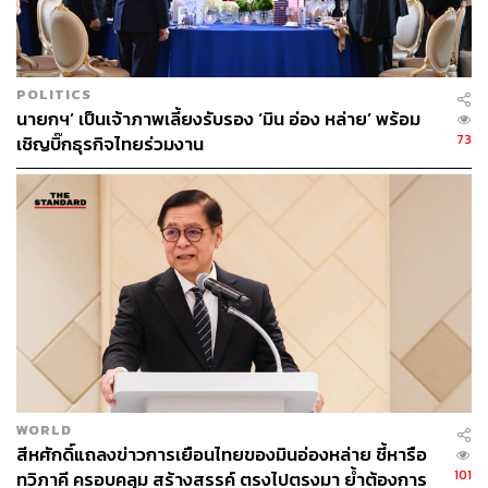
และหวังว่าจะมีการดำเนินการในลักษณะนี้ต่อไป
ส่วนประเด็นที่เกี่ยวข้องกับความรุนแรงตามแนวชายแดนนั้น
ไทยต้องการให้ลดระดับหรือยุติการสู้รบและการทิ้งระเบิด
POLITICS
ตามแนวชายแดน โดยจะมีการหารือเรื่องความมั่นคง
นายกฯ’ เป็นเจ้าภาพเลี้ยงรับรอง ‘มิน อ่อง หล่าย’ พร้อม
ระหว่างฝ่ายทหารระดับสูง ซึ่งไทยจะเป็นเจ้าภาพในการ
73
เชิญบิ๊กธุรกิจไทยร่วมงาน
ประชุมครั้งต่อไป ทั้งยังต้องการให้เมียนมาเปิดพื้นที่ เพื่อให้
อาเซียนหรือองค์การระหว่างประเทศต่างๆ สามารถเข้าไปให้
ความช่วยเหลือทางมนุษยธรรมแก่ประชาชนชาวเมียนมาที่
กำลังเดือดร้อนได้
TAGS:
Laos
อาชญากรรมข้ามชาติ
ยาเสพติด
การค้าชายแดน
Thailand
Min Aung Hlaing
สแกมเมอร์
สีหศักดิ์ พวงเกตุแก้ว
ความมั่นคงชายแดน
Asean
Myanmar
WORLD
สีหศักดิ์แถลงข่าวการเยือนไทยของมินอ่องหล่าย ชี้หารือ
101
ทวิภาคี ครอบคลุม สร้างสรรค์ ตรงไปตรงมา ย้ำต้องการ