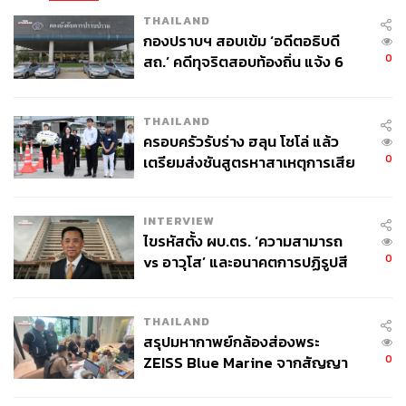
TAGS:
Asean
Philippines
Cambodia
UNCLOS
THAILAND
Hun Manet
สีหศักดิ์ พวงเกตุแก้ว
MOU 44
กองปราบฯ สอบเข้ม ‘อดีตอธิบดี
0
สถ.’ คดีทุจริตสอบท้องถิ่น แจ้ง 6
ข้อหาหนัก จ่อชง ป.ป.ช. 12 ส.ค. นี้
THAILAND
ครอบครัวรับร่าง ฮลุน โซโล่ แล้ว
0
เตรียมส่งชันสูตรหาสาเหตุการเสีย
ชีวิต
243
INTERVIEW
ไขรหัสตั้ง ผบ.ตร. ‘ความสามารถ
ABOUT THE AUTHOR
0
vs อาวุโส’ และอนาคตการปฏิรูปสี
กากี กับ พล.ต.อ. เอก อังสนานนท์
ณรงค์กร มโนจันทร์เพ็ญ
Content Creator กองบรรณาธิการข่าว THE
THAILAND
STANDARD
สรุปมหากาพย์กล้องส่องพระ
0
ZEISS Blue Marine จากสัญญา
ผลิต 8.3 ล้าน สู่ข้อพิพาท ‘มา
เวลล์ฯ’ ฟ้อง ‘โทน บางแค’ ผิดนัด