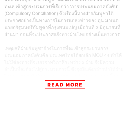
ทะเล เข้าสู่กระบวนการที่เรียกว่า ‘การประนอมภาคบังคับ’
(Compulsory Conciliation) ซึ่งเรื่องนี้ทางฝ่ายกัมพูชาได้
ประกาศอย่างเป็นทางการในการแถลงข่าวของ ฮุน มาเนต
นายกรัฐมนตรีกัมพูชาที่กรุงพนมเปญ เมื่อวันที่ 2 มิถุนายนที่
ผ่านมา ก่อนที่จะประกาศแจ้งทางฝ่ายไทยอย่างเป็นทางการ
เหตุผลที่ฝ่ายกัมพูชาอ้างในการที่จะเข้าสู่กระบวนการ
ประนอมภาคบังคับคือ ประเทศไทยได้ยกเลิก MOU 44 ทำให้
ไม่มีช่องทางที่จะเจรจาทวิภาคีระหว่าง 2 ฝ่าย จึงมีความ
จำเป็นที่จะต้องไปสู่กระบวนการนี้ ซึ่งจุดยืนดังกล่าวทำให้ฝ่าย
ไทยประหลาดใจ โดยรองนายกฯ ระบุว่า ในการพูดคุยชี้แจง
กับฝ่ายกัมพูชา ไม่ว่าจะเป็นระดับระหว่างนายกรัฐมนตรี หรือ
READ MORE
ระดับระหว่างรองนายกฯ ที่เซบู ประเทศฟิลิปปินส์ ในช่วงการ
ประชุมสุดยอดของผู้นำอาเซียนครั้งล่าสุด ฝ่ายไทยได้ชี้แจง
เหตุผลอย่างชัดเจนว่า ที่ไทยยกเลิก MOU 44 นั้นก็เพราะว่า
เป็นเวลา 20 กว่าปีที่ MOU ฉบับนี้ไม่มีความคืบหน้า ด้วย
เหตุผลหลายประการด้วยกัน