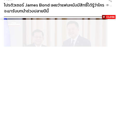
โปรดิวเซอร์ James Bond เผยว่าแฟนหนังมีสิทธิ์ได้รู้ว่าใคร
...
จะมารับบทนำช่วงปลายปีนี้
WORLD
อนุทิน-มินอ่องหล่าย ออกแถลงการณ์ร่วม หนุนความร่วม
...
มือรอบด้าน ยกระดับปราบอาชญากรรมข้ามชาติ แก้ปัญหา
หมอกควัน-มลพิษทางน้ำ