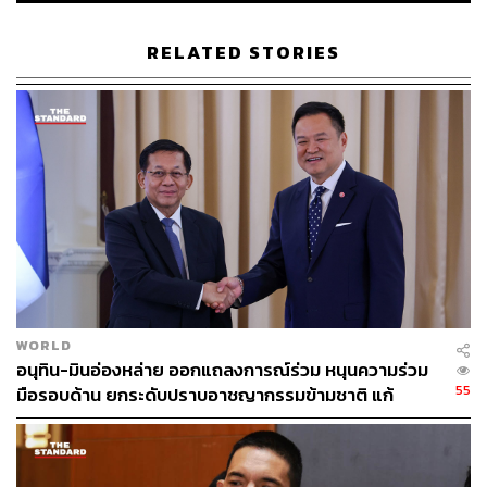
ทะเลและไหล่ทวีปตลอดแนวถ้าเป็นไปได้
RELATED STORIES
(2) ถ้ายังไม่สามารถพูดคุยกันในเรื่องของเขตแดนทางทะเล
ได้ ก็เสนอให้มีมาตรการชั่วคราวในการทำการพัฒนาร่วมกัน
(JDA) การแบ่งปันทรัพยากรน่านน้ำร่วมกัน ระหว่างที่ยังไม่มี
ข้อตกลงเกี่ยวกับเขตแดนทางทะเล
ซึ่งฝ่ายไทยเห็นว่า การไปสู่กระบวนการประนอมภาคบังคับ
ควรที่จะจำกัดเฉพาะเรื่องของเขตแดนทางทะเลและไหล่ทวีป
ให้ชัดเจน ถ้าทำดีที่สุดอาจจะไม่มีเขตทับซ้อน ไม่มีความ
จำเป็นต้องมี JDA แต่ว่าการจะคุยเรื่องการพัฒนาร่วมนั้น
ขณะนี้ไม่ได้อยู่ในกรอบของกระบวนการประนอมภาคบังคับ
เรื่องนี้ต้องคุยกันก่อนระหว่างไทยกับกัมพูชาว่า เราจะให้
WORLD
กระบวนการนี้มีหน้าที่ตรงนี้หรือไม่ นี่คือประเด็นที่ 2 ที่ฝ่าย
อนุทิน-มินอ่องหล่าย ออกแถลงการณ์ร่วม หนุนความร่วม
ไทย ‘ไม่เห็นด้วย’
55
มือรอบด้าน ยกระดับปราบอาชญากรรมข้ามชาติ แก้
ปัญหาหมอกควัน-มลพิษทางน้ำ
รองนายกฯ ยังกล่าวถึงความไม่สบายใจ ในประเด็นที่
เกี่ยวข้องกับเจตนารมณ์ร่วมกันของทั้ง 2 ฝ่ายที่เคยหารือกัน
ในระดับนายกรัฐมนตรีว่า จะฟื้นฟูความสัมพันธ์แบบค่อยเป็น