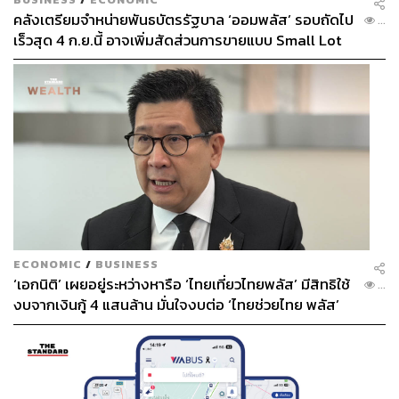
คลังเตรียมจำหน่ายพันธบัตรรัฐบาล ‘ออมพลัส’ รอบถัดไป
...
เร็วสุด 4 ก.ย.นี้ อาจเพิ่มสัดส่วนการขายแบบ Small Lot
First มากขึ้น
ECONOMIC
/
BUSINESS
‘เอกนิติ’ เผยอยู่ระหว่างหารือ ‘ไทยเที่ยวไทยพลัส’ มีสิทธิใช้
...
งบจากเงินกู้ 4 แสนล้าน มั่นใจงบต่อ ‘ไทยช่วยไทย พลัส’
เฟส 2 มีเพียงพอ