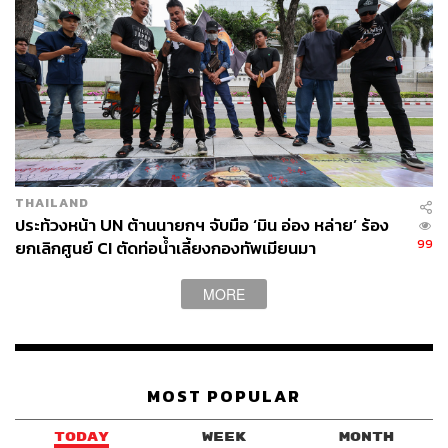
เพราะฉะนั้นฝ่ายไทยก็พร้อมในขั้นต่อไปที่จะแจ้งรายชื่อของ
เรา หลังจากนั้นคณะผู้ประนีประนอมทั้ง 2 ฝ่าย (2 คนจากฝั่ง
กัมพูชา และ 2 คนจากฝั่งไทย) ก็ต้องมาคุยกันเพื่อหาคนที่ 5 ที่
จะเป็นประธานและเป็นคนกลางพอเสร็จแล้วอาจจะใช้เวลา
สัก 1 เดือนหรือเดือนกว่า คณะประนีประนอมก็จะทำหน้าที่
พูดคุยกันเอง ทำหน้าที่พูดคุยกับประเทศที่เกี่ยวข้องนั่นคือ
ไทยกับกัมพูชา
ส่วนคำถามที่ว่า กระบวนการนี้จะใช้เวลาเท่าไร กรณีที่ผ่าน
THAILAND
มาที่มีการดำเนินการภายใต้กระบวนการประนอมภาคบังคับ
ประท้วงหน้า UN ต้านนายกฯ จับมือ ‘มิน อ่อง หล่าย’ ร้อง
คือ กรณีระหว่างติมอร์เลสเตกับออสเตรเลีย ใช้เวลา 2 ปีกว่า
99
ยกเลิกศูนย์ CI ตัดท่อน้ำเลี้ยงกองทัพเมียนมา
สำหรับกรณีของไทยกับกัมพูชานั้น เราก็ไม่รู้จะใช้เวลาเท่า
ไหร่ แต่สิ่งแรกคือ เราต้องแสดงความ ‘ไม่เห็นด้วย’ ของไทย
MORE
ต่อกระบวนการนี้ โดยเฉพาะเหตุผลที่ฝ่ายกัมพูชาใช้ในการ
ยื่นเรื่องเข้าสู่กระบวนการประนอมภาคบังคับ รวมถึงไทย ‘ไม่
เห็นด้วย’ กับขอบเขตหน้าที่ของกระบวนการดังกล่าวนี้
MOST POPULAR
อ้างอิง:
กระทรวงการต่างประเทศ / Facebook LIVE
TODAY
WEEK
MONTH