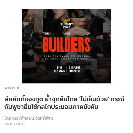
WORLD
สีหศักดิ์แจงทูต ย้ำจุดยืนไทย ‘ไม่เห็นด้วย’ กรณี
กัมพูชายื่นใช้กลไกประนอมภาคบังคับ
โดย
ณรงค์กร มโนจันทร์เพ็ญ
06.06.2026