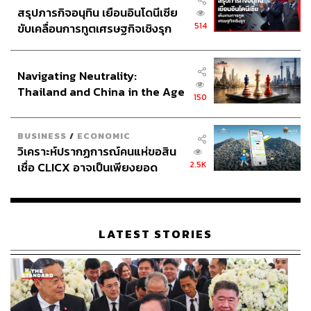
สรุปภารกิจอนุทิน เยือนอินโดนีเซีย
514
ขับเคลื่อนการทูตเศรษฐกิจเชิงรุก
ประกาศหุ้นส่วนยุทธศาสตร์ไทย –
อินโดนีเซีย
Navigating Neutrality:
Thailand and China in the Age
150
of a New Global Order
BUSINESS
/
ECONOMIC
วิเคราะห์ปรากฏการณ์คนแห่ขอสิน
2.5K
เชื่อ CLICX อาจเป็นเพียงยอด
ภูเขาน้ำแข็ง ของปัญหาหนี้ครัว
เรือนไทยที่ถูกซุกไว้
LATEST STORIES