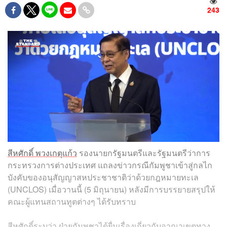
243
สีหศักดิ์ พวงเกตุแก้ว
รองนายกรัฐมนตรีและรัฐมนตรีว่าการ
กระทรวงการต่างประเทศ แถลงข่าวกรณีกัมพูชาเข้าสู่กลไก
บังคับของอนุสัญญาสหประชาชาติว่าด้วยกฎหมายทะเล
(UNCLOS) เมื่อวานนี้ (5 มิถุนายน) หลังมีการบรรยายสรุปให้
คณะผู้แทนสถานทูตต่างๆ ได้รับทราบ
สีหศักดิ์ระบุว่า ฝ่ายกัมพูชาได้ยื่นเรื่องเกี่ยวกับอาณาเขตทาง