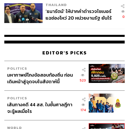
THAILAND
จ่ายหนี้-แอบระบุแบรนด์
‘ธนารัตน์’ ให้ปากคำตำรวจไซเบอร์
0
แฉช่องโหว่ 20 หน่วยงานรัฐ ยันไร้
นัยทางการเมือง
EDITOR'S PICKS
POLITICS
มหากาพย์โกงข้อสอบท้องถิ่น ก่อน
523
เดินหน้าสู่จุดจบในสัปดาห์นี้
POLITICS
เส้นทางคดี 44 สส. ในชั้นศาลฎีกา
174
จะรู้ผลเมื่อไร
WORLD