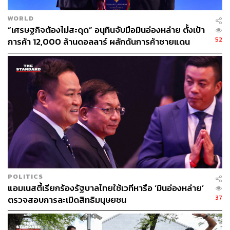
เจรจามันจบแล้ว ซึ่งไม่ใช่ แต่เจตนาของฝ่ายไทยที่
ยกเลิกก็เพื่อให้มีการเจรจาใหม่
WORLD
ฝ่ายไทย ‘ไม่เห็นด้วย’ กับขอบเขตอำนาจของ
“เศรษฐกิจต้องไม่สะดุด” อนุทินจับมือมินอ่องหล่าย ตั้งเป้า
กระบวนการประนีประนอม ซึ่ง ‘ควรจะจำกัด’ เฉพาะใน
52
การค้า 12,000 ล้านดอลลาร์ ผลักดันการค้าชายแดน
เรื่องของเขตแดนทางทะเล ไม่ควรจะไปพูดคุยในเรื่อง
ของการพัฒนาพื้นที่ร่วมกัน
กระบวนการหลังจากนี้จะเป็นอย่างไร
สีหศักดิ์ชี้แจงว่า หลังจากนั้นเมื่อเข้าสู่กระบวนการแล้ว ฝ่าย
ไทยก็คงจะต้องมีการเสนอชื่อผู้ประนีประนอม ภายใน 21 วัน
โดยกัมพูชายื่นเรื่องแจ้งผู้ประนีประนอมของเขา 2 คน แล้ว
ฝ่ายไทยก็ต้องแจ้งผู้ประนีประนอมของเราอีก 2 คน ซึ่งฝ่าย
POLITICS
ไทยก็มีชื่ออยู่แล้ว โดยเราได้พิจารณากันพร้อมแล้ว ซึ่งเป็นผู้
แอมเนสตี้เรียกร้องรัฐบาลไทยใช้เวทีหารือ ‘มินอ่องหล่าย’
เชี่ยวชาญกฎหมายระหว่างประเทศที่มีประสบการณ์ มีชื่อ
37
ตรวจสอบการละเมิดสิทธิมนุษยชน
เสียง และมีความเชี่ยวชาญ