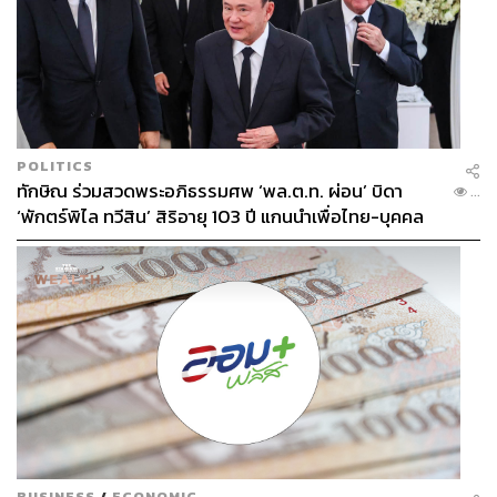
POLITICS
ทักษิณ ร่วมสวดพระอภิธรรมศพ ‘พล.ต.ท. ผ่อน’ บิดา
...
‘พักตร์พิไล ทวีสิน’ สิริอายุ 103 ปี แกนนำเพื่อไทย-บุคคล
หลากวงการร่วมอาลัย
BUSINESS
/
ECONOMIC