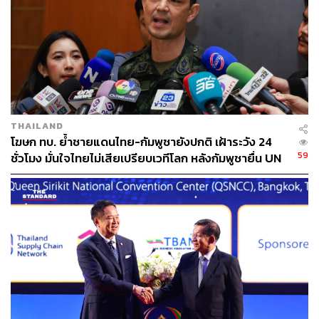
ค่อยไป สร้างความไว้เนื้อเชื่อใจ และเน้นกระบวนการพูดคุย
ระหว่างกันในทุกเรื่อง ที่เป็นปัญหาอุปสรรคต่อความสัมพันธ์
ขณะนี้ ไม่ว่าจะเป็นเขตแดนทางทะเล เขตแดนทางบก หรือ
ประเด็นเกี่ยวกับชายแดน
เพราะฉะนั้นการตัดสินใจของกัมพูชา ทางเลือกของกัมพูชาที่
เสนอเรื่องไปสู่กระบวนการประนอมภาคบังคับ รองนายกฯ จึง
THAILAND
เห็นว่า ‘ไม่สอดคล้อง’ กับเจตนารมณ์ที่ผู้นำของทั้ง 2 ประเทศ
โฆษก ทบ. ย้ำชายแดนไทย-กัมพูชายังปกติ เฝ้าระวัง 24
ได้พูดคุยกัน ทำให้เรื่องต่างๆ ที่ฝ่ายไทยอยากจะคุยกับกัมพูชา
59
ชั่วโมง มั่นใจไทยไม่เสียเปรียบเวทีโลก หลังกัมพูชายื่น UN
ในเรื่องของการสร้างความไว้เนื้อเชื่อใจ เรื่องการแก้ไข
รับรอง MOU43
ปัญหาเกี่ยวกับชายแดนทั้งหลาย อาจจะต้องมีการกลับมาท
บทวนพิจารณากันใหม่อีกครั้งหนึ่ง
สีหศักดิ์กล่าวโดยสรุปว่า ฝ่ายไทยต้องชี้แจงไปก่อนว่า
ประเทศไทยมีความเห็นอย่างไรต่อการที่กัมพูชาได้ยื่นเรื่อง
เข้าสู่กระบวนการประนอมภาคบังคับ
ฝ่ายไทย ‘ไม่เห็นด้วย’ กับเหตุผลที่ฝ่ายกัมพูชาให้ว่าการ