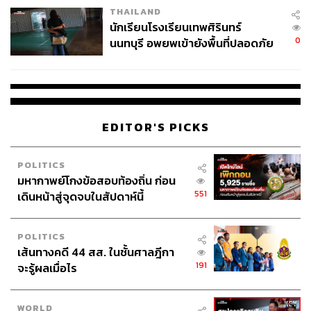
THAILAND
จ่ายหนี้-แอบระบุแบรนด์
นักเรียนโรงเรียนเทพศิรินทร์
0
นนทบุรี อพยพเข้ายังพื้นที่ปลอดภัย
ชั่วคราว หลังเหตุใช้อาวุธปืนภายใน
โรงเรียนคลี่คลาย
EDITOR'S PICKS
POLITICS
มหากาพย์โกงข้อสอบท้องถิ่น ก่อน
551
เดินหน้าสู่จุดจบในสัปดาห์นี้
POLITICS
เส้นทางคดี 44 สส. ในชั้นศาลฎีกา
191
จะรู้ผลเมื่อไร
WORLD