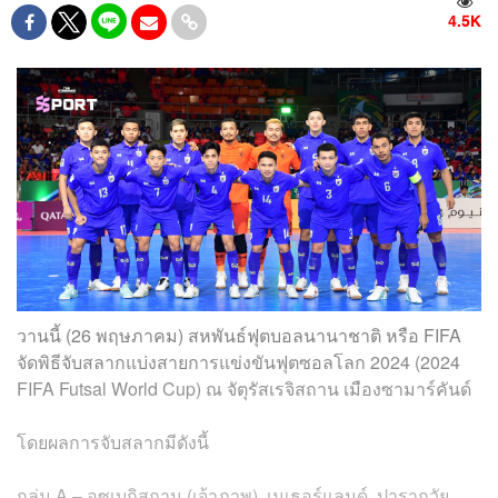
4.5K
วานนี้ (26 พฤษภาคม) สหพันธ์ฟุตบอลนานาชาติ หรือ FIFA
จัดพิธีจับสลากแบ่งสายการแข่งขันฟุตซอลโลก 2024 (2024
FIFA Futsal World Cup) ณ จัตุรัสเรจิสถาน เมืองซามาร์คันด์
โดยผลการจับสลากมีดังนี้
กลุ่ม A – อุซเบกิสถาน (เจ้าภาพ), เนเธอร์แลนด์, ปารากวัย,