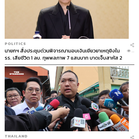
POLITICS
นายกฯ สั่งประชุมด่วนพิจารณามอบเงินเยียวยาเหตุยิงใน
...
รร. เสียชีวิต 1 ลบ. ทุพพลภาพ 7 แสนบาท บาดเจ็บสาหัส 2
แสนบาท บาดเจ็บเล็กน้อย 1 แสนบาท
THAILAND