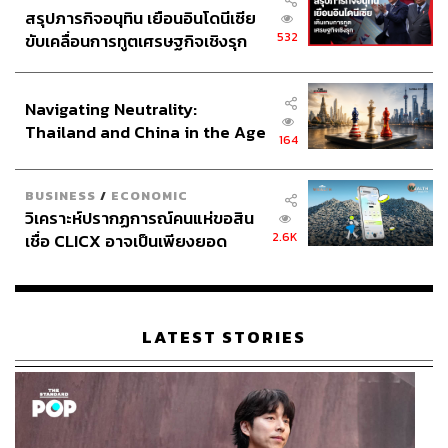
สรุปภารกิจอนุทิน เยือนอินโดนีเซีย
532
ขับเคลื่อนการทูตเศรษฐกิจเชิงรุก
ประกาศหุ้นส่วนยุทธศาสตร์ไทย –
อินโดนีเซีย
Navigating Neutrality:
Thailand and China in the Age
164
of a New Global Order
BUSINESS
/
ECONOMIC
วิเคราะห์ปรากฏการณ์คนแห่ขอสิน
2.6K
เชื่อ CLICX อาจเป็นเพียงยอด
ภูเขาน้ำแข็ง ของปัญหาหนี้ครัว
เรือนไทยที่ถูกซุกไว้
LATEST STORIES