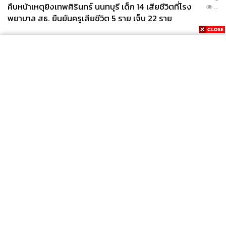
คืบหน้าเหตุยิงเทพศิรินทร์ นนทบุรี เด็ก 14 เสียชีวิตที่โรง
...
พยาบาล สธ. ยืนยันครูเสียชีวิต 5 ราย เจ็บ 22 ราย
News
Wealth
Pop
Podcast
Video
Now
Opinion
Careers
Events
Privacy
About
Contact
Policy
FOR
ADVERTISING
MEMBERSHIP