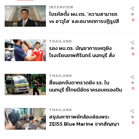
INTERVIEW
ไขรหัสตั้ง ผบ.ตร. ‘ความสามารถ
0
vs อาวุโส’ และอนาคตการปฏิรูปสี
กากี กับ พล.ต.อ. เอก อังสนานนท์
THAILAND
รอง ผบ.ตร. บัญชาการเหตุยิง
0
โรงเรียนเทพศิรินทร์ นนทบุรี สั่ง
ค้นหา 2 รอบยืนยันไร้คนติดค้าง พบ
ศพปู่-ย่าที่บ้านพักผู้ก่อเหตุ
THAILAND
สื่อนอกจับตากราดยิง รร. ใน
0
นนทบุรี ชี้ไทยมีอัตราครอบครองปืน
สูงในระดับต้นของภูมิภาค
THAILAND
สรุปมหากาพย์กล้องส่องพระ
0
ZEISS Blue Marine จากสัญญา
ผลิต 8.3 ล้าน สู่ข้อพิพาท ‘มา
เวลล์ฯ’ ฟ้อง ‘โทน บางแค’ ผิดนัด