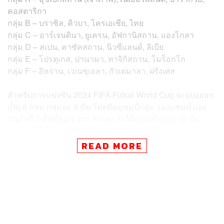
คอสตาริกา
กลุ่ม B – บราซิล, คิวบา, โครเอเชีย, ไทย
กลุ่ม C – อาร์เจนตินา, ยูเครน, อัฟกานิสถาน, แองโกลา
กลุ่ม D – สเปน, คาซัคสถาน, นิวซีแลนด์, ลิเบีย
กลุ่ม E – โปรตุเกส, ปานามา, ทาจิกิสถาน, โมร็อกโก
กลุ่ม F – อิหร่าน, เวเนซุเอลา, กัวเตมาลา, ฝรั่งเศส
สำหรับการแข่งขัน 2024 FIFA Futsal World Cup จะแบ่งออก
เป็น 6 กลุ่ม กลุ่มละ 4 ทีม โดยทีมแชมป์กลุ่ม รองแชมป์ และ
อันดับที่ 3 ที่ดีที่สุด 4 จาก 6 กลุ่ม จะได้ผ่านเข้ารอบ 16 ทีม
สุดท้ายต่อไป โดยจะแข่งขันกันระหว่างวันที่ 14 กันยายน – 6
ตุลาคม 2567
READ MORE
โดยโปรแกรมการแข่งขันของฟุตซอลไทยในรอบแบ่งกลุ่มฟุต
ซอลโลก 2024 มีดังนี้
14 กันยายน 2567 โครเอเชีย พบกับ ไทย
17 กันยายน 2567 ไทย พบกับ คิวบา