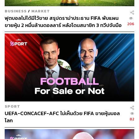
BUSINESS
/
MARKET
ฟุตบอลไม่ได้มีไว้ขาย สรุปดราม่าประธาน FIFA พับแผน
206
ขายหุ้น 2 หมื่นล้านดอลลาร์ หลังโดนสมาชิก 3 ทวีปจับมือ
คว่ำบาตร
SPORT
UEFA-CONCACEF-AFC ไม่เห็นด้วย FIFA ขายหุ้นบอล
82
โลก