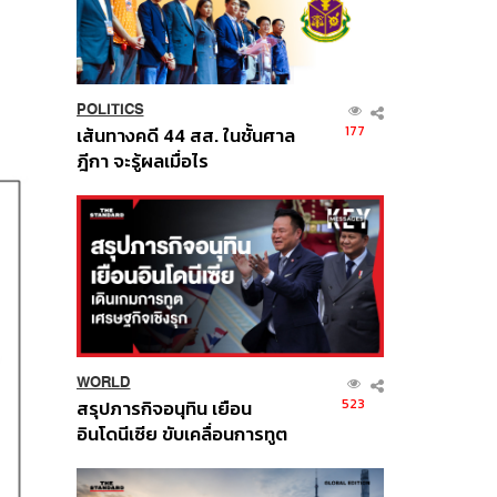
POLITICS
177
เส้นทางคดี 44 สส. ในชั้นศาล
ฎีกา จะรู้ผลเมื่อไร
WORLD
523
สรุปภารกิจอนุทิน เยือน
อินโดนีเซีย ขับเคลื่อนการทูต
เศรษฐกิจเชิงรุก ประกาศหุ้น
ส่วนยุทธศาสตร์ไทย –