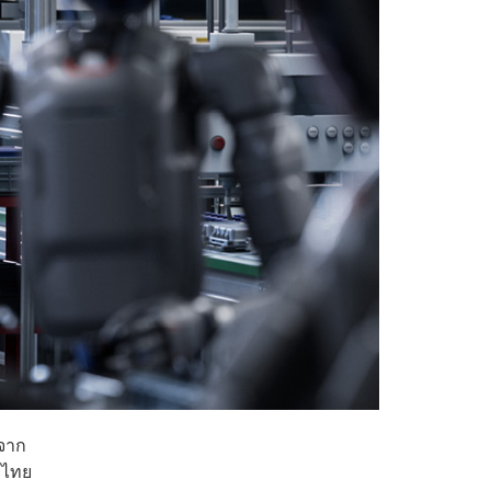
บจาก
รไทย