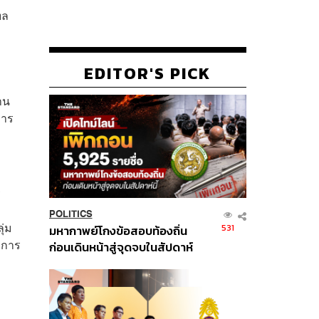
ฑล
EDITOR'S PICK
าน
การ
ร
POLITICS
ุ่ม
531
มหากาพย์โกงข้อสอบท้องถิ่น
ณ การ
ก่อนเดินหน้าสู่จุดจบในสัปดาห์
นี้