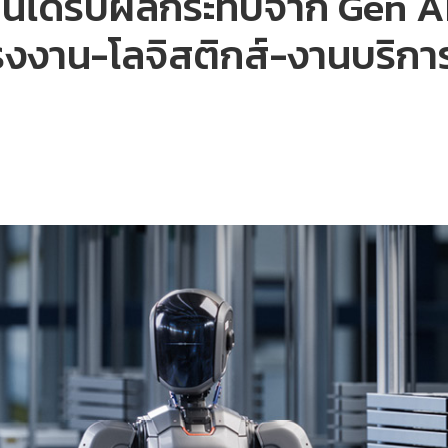
นได้รับผลกระทบจาก Gen AI 
รงงาน-โลจิสติกส์-งานบริกา