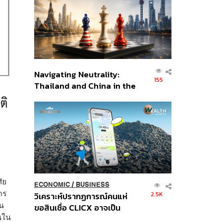
อินโดนีเซีย
Navigating Neutrality:
155
Thailand and China in the
Age of a New Global
Order
ัย
ECONOMIC
/
BUSINESS
าร
2.5K
วิเคราะห์ปรากฏการณ์คนแห่
อน
ขอสินเชื่อ CLICX อาจเป็น
นใน
เพียงยอดภูเขาน้ำแข็ง ของ