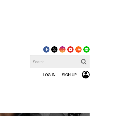
LOG IN
SIGN UP