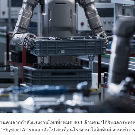
7 ล้านคนจากกำลังแรงงานไทยทั้งหมด 40.1 ล้านคน ‘ได้รับผลกระท
า ‘Physical AI’ ระลอกถัดไป สะเทือนโรงงาน-โลจิสติกส์-งานบริกา