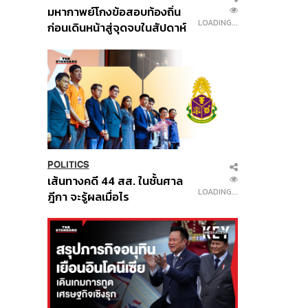
มหากาพย์โกงข้อสอบท้องถิ่น
LOADING...
ก่อนเดินหน้าสู่จุดจบในสัปดาห์
นี้
POLITICS
เส้นทางคดี 44 สส. ในชั้นศาล
LOADING...
ฎีกา จะรู้ผลเมื่อไร