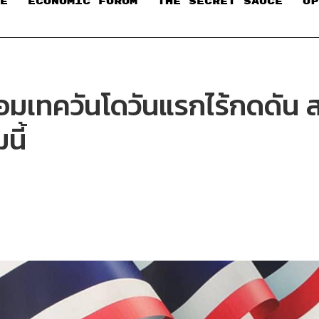
E
ECONOMIC FORUM
THE SECRET SAUCE​
OP
กซ้อมเทควันโดวันแรกไร้กดดั
ี้