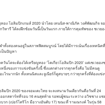
ียญทอง โอลิมปิกเกมส์ 2020 นำโดย เทนนิส-พาณิภัค วงศ์พัฒนกิจ จ
กวิหารี ได้ลงฝึกซ้อมวันนี้เป็นวันแรก ภายใต้การคุมทัพของ ชเวยอ
ฬาทั้งสองคนอยู่ในสภาพฟิตสมบูรณ์ โดยได้มีการเน้นเรื่องเทคนิคที
ม่เป็นปัญหา
เทควันโดจะต้องได้เหรียญทอง ‘โตเกียวโอลิมปิก 2020’ แต่เชเวยอง
นึ่งของการแข่งขันครั้งนี้ ซึ่งแตกต่างจากทุกครั้งคือ ไม่มีคนดู
รมากนัก ทั้งเทนนิสและจูเนียร์ก็ดูสบายๆ กว่าทุกครั้งที่ต้องแข่ง
ิมปิก 2020 ของจอมเตะไทย จะลงสนามวันเดียวกันคือวันที่ 24
ะออกสตาร์ทที่รอบ 16 คนสุดท้าย รอพบผู้ชนะระหว่าง อวิชชาง แซ
ตมบวก (เปอร์โตริโก มือวางอันดับ 17) ขณะที่ รามณรงค์ ในรุ่น 58