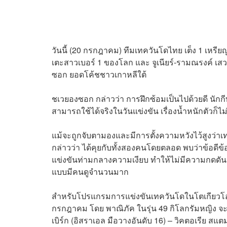
วันนี้ (20 กรกฎาคม) ทีมเทควันโดไทย เต็ง 1 เหร
เตะสาวเบอร์ 1 ของโลก และ จูเนียร์-รามณรงค์ เสว
ซอก ยอดโค้ชชาวเกาหลีใต้
ชเวยองซอก กล่าวว่า การฝึกซ้อมเป็นไปด้วยดี นักกี
สามารถใช้ได้จริงในวันแข่งขัน เรื่องน้ำหนักตัวก็ไ
แม้จะถูกจับตามองและมีการตั้งความหวังไว้สูงว่า
กล่าวว่า ได้คุยกับทั้งสองคนโดยตลอด พบว่าข้อดีข้อห
แข่งขันท่ามกลางความเงียบ ทำให้ไม่มีความกดดันอะไ
แบบมีคนดูจำนวนมาก
สำหรับโปรแกรมการแข่งขันเทควันโดในโตเกียวโอล
กรกฎาคม โดย พาณิภัค ในรุ่น 49 กิโลกรัมหญิง จ
เบิร์ก (อิสราเอล มือวางอันดับ 16) – วิคตอเรีย สแ