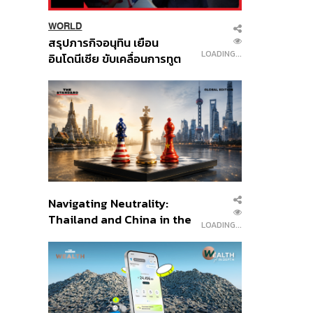
WORLD
สรุปภารกิจอนุทิน เยือน
LOADING...
อินโดนีเซีย ขับเคลื่อนการทูต
เศรษฐกิจเชิงรุก ประกาศหุ้น
ส่วนยุทธศาสตร์ไทย –
อินโดนีเซีย
Navigating Neutrality:
Thailand and China in the
LOADING...
Age of a New Global
Order