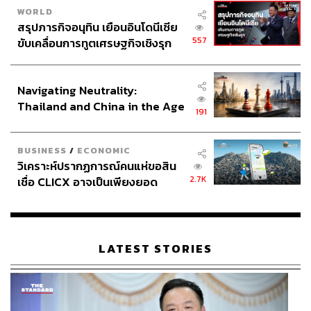
WORLD
สรุปภารกิจอนุทิน เยือนอินโดนีเซีย
557
ขับเคลื่อนการทูตเศรษฐกิจเชิงรุก
ประกาศหุ้นส่วนยุทธศาสตร์ไทย –
อินโดนีเซีย
Navigating Neutrality:
Thailand and China in the Age
191
of a New Global Order
BUSINESS
/
ECONOMIC
วิเคราะห์ปรากฏการณ์คนแห่ขอสิน
2.7K
เชื่อ CLICX อาจเป็นเพียงยอด
ภูเขาน้ำแข็ง ของปัญหาหนี้ครัว
เรือนไทยที่ถูกซุกไว้
LATEST STORIES