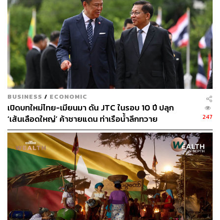
บล.กสิกรไทย กล่าวว่า การปรับลดดอกเบี้ยของ กนง. ในครั้ง
นี้เร็วกว่าที่คาดไว้ เพราะแต่เดิมเราไม่คาดว่าจะลด และคาด
ว่าจะคงดอกเบี้ยที่ 2.5% โดยทั่วไปแล้วหากดอกเบี้ยลดลงกลุ่ม
ไฟแนนซ์จะได้ประโยชน์ และกลุ่มแบงก์ก็จะเป็นกลุ่มที่เสีย
ประโยชน์
ทั้งนี้ธนาคารต่างๆ น่าจะปรับลดดอกเบี้ยตามในรอบนี้
เนื่องจากภาพเศรษฐกิจที่เปราะบางจึงต้องเข้ามาช่วยกระตุ้น
BUSINESS
/
ECONOMIC
และลดภาระค่าใช้จ่าย และมองว่าผลประกอบการกลุ่ม
เปิดบทใหม่ไทย-เมียนมา ดัน JTC ในรอบ 10 ปี ปลุก
ธนาคารจะออกมาในรูปแบบชะลอตัวลงเล็กน้อยเมื่อเทียบ
247
‘เส้นเลือดใหญ่’ ค้าชายแดน ท่าเรือน้ำลึกทวาย
ไตรมาสก่อน
ด้าน กิจพัฒน วงษ์เมตตา ผู้จัดการฝ่ายวิเคราะห์พื้นฐาน กลุ่ม
พลังงานและเทคโนโลยี บล.บัวหลวง กล่าวว่า หุ้นอีก 2 กลุ่มที่
น่าจะได้ประโยชน์จากการปรับลดดอกเบี้ยครั้งนี้คือ กลุ่มโรง
ไฟฟ้าและสื่อสาร ทั้งจากราคาพื้นฐานที่น่าจะได้รับการปรับ
ขึ้น จากการประเมินด้วยวิธีคิดลดกระแสเงินสด (DCF) ขณะ
เดียวกันการลงทุนในโครงการใหม่ๆ จะมีต้นทุนการเงินที่ต่ำ
ลง