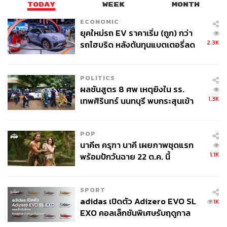
TODAY
WEEK
MONTH
ECONOMIC
ยุคใหม่รถ EV ราคาเริ่ม (ถูก) กว่า
2.3K
รถไฮบริด หลังต้นทุนแบตเตอรี่ลด
ลง - จีนแห่บุกตลาดเกิดใหม่
POLITICS
ผลชันสูตร 8 ศพ เหตุยิงใน รร.
1.3K
เทพศิรินทร์ นนทบุรี พบกระสุนเข้า
จุดสำคัญ ‘ศีรษะ-หน้าอก’ ครูถูกยิง
4 นัด จากระยะไกล
POP
นาคี๓ ครุฑา นาคี เผยภาพชุดแรก
1.1K
พร้อมปักวันฉาย 22 ต.ค. นี้
SPORT
adidas เปิดตัว Adizero EVO SL
1K
EXO คอลเล็กชันพิเศษรับฤดูกาล
College Football