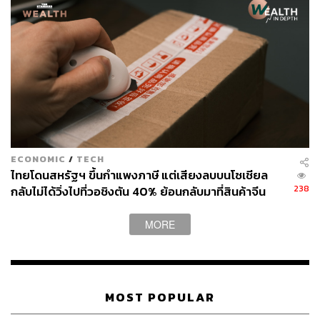
267
ABOUT THE AUTHOR
สกุลชัย เก่งอนันตานนท์
Content Creator สำนักข่าว THE
ECONOMIC
/
TECH
STANDARD WEALTH
ไทยโดนสหรัฐฯ ขึ้นกำแพงภาษี แต่เสียงลบบนโซเชียล
238
กลับไม่ได้วิ่งไปที่วอชิงตัน 40% ย้อนกลับมาที่สินค้าจีน
ABOUT THE AUTHOR
ราคาถูกที่ทะลักจน SME ไทยสู้ไม่ไหว
นรปิติ วัฒนผลิน
MORE
Content Creator ประจำ THE STANDARD
WEALTH
MOST POPULAR