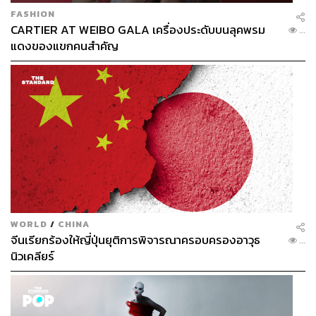
FASHION
CARTIER AT WEIBO GALA เครื่องประดับบนลุคพรม
...
แดงของแขกคนสำคัญ
WORLD
/
CHINA
จีนเรียกร้องให้ญี่ปุ่นยุติการพิจารณาครอบครองอาวุธ
...
นิวเคลียร์