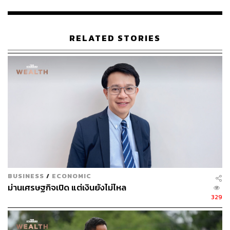
ไฟฟ้า และสื่อสาร ขณะเดียวกันควรทยอยสะสมตราสารหนี้
เพื่อรับมือในช่วงเศรษฐกิจชะลอตัว
RELATED STORIES
เมื่อเข้าสู่ช่วงกลางปี 2568 จะเป็นช่วงเวลาในการเลือกซื้อหุ้น
กลุ่มเติบโต (Growth) อีกครั้ง โดยมุ่งไปยังหุ้นสหรัฐฯ อินเดีย
และเวียดนาม
หวัง ‘วอลุ่มเทรด’ กลับมาคึกคัก
พิเชษฐ สิทธิอำนวย กรรมการผู้อำนวยการ บล.บัวหลวง มอง
ว่า การซื้อขายในตลาดหุ้นไทยโดยเฉลี่ยต่อวันน่าจะกลับมาสู่
ระดับ 5-6 หมื่นล้านบาท
BUSINESS
/
ECONOMIC
ม่านเศรษฐกิจเปิด แต่เงินยังไม่ไหล
กลุ่มไฟแนนซ์รับอานิสงส์ลดดอกเบี้ย
329
กรกช เสวตร์ครุตมัต ผู้อำนวยการฝ่ายวิเคราะห์หลักทรัพย์