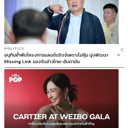
POLITICS
อนุทินย้ำพับโครงการแลนด์บริดจ์เพราะไม่คุ้ม มุ่งพัฒนา
...
Missing Link รองรับอ่าวไทย-อันดามัน