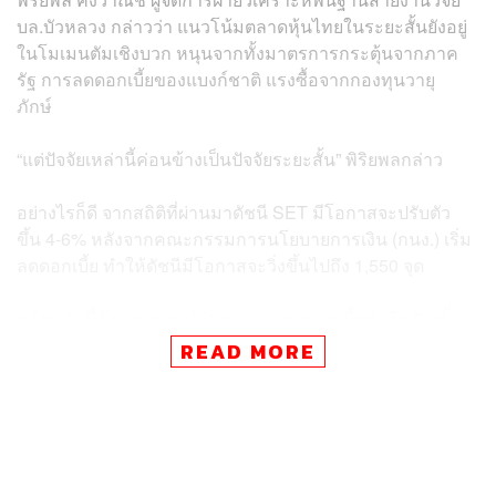
บล.บัวหลวง กล่าวว่า แนวโน้มตลาดหุ้นไทยในระยะสั้นยังอยู่
ในโมเมนตัมเชิงบวก หนุนจากทั้งมาตรการกระตุ้นจากภาค
รัฐ การลดดอกเบี้ยของแบงก์ชาติ แรงซื้อจากกองทุนวายุ
ภักษ์
“แต่ปัจจัยเหล่านี้ค่อนข้างเป็นปัจจัยระยะสั้น” พิริยพลกล่าว
อย่างไรก็ดี จากสถิติที่ผ่านมาดัชนี SET มีโอกาสจะปรับตัว
ขึ้น 4-6% หลังจากคณะกรรมการนโยบายการเงิน (กนง.) เริ่ม
ลดดอกเบี้ย ทำให้ดัชนีมีโอกาสจะวิ่งขึ้นไปถึง 1,550 จุด
พร้อมกันนี้ยังคาดการณ์ว่า กนง. จะลดดอกเบี้ยต่ออีก 2 ครั้ง
ใน 2 การประชุมครั้งถัดไป เดือนธันวาคมและมกราคม ครั้ง
READ MORE
ละ 0.25%
โดยภาพรวมเศรษฐกิจไทยยังพึ่งพาต่างประเทศค่อนข้างมาก
ไม่ว่าจะเป็นการส่งออกที่คิดเป็น 60-70% ของ GDP และการ
ท่องเที่ยวประมาณ 10-20% ถ้าต่างประเทศชะลอเราจะได้รับ