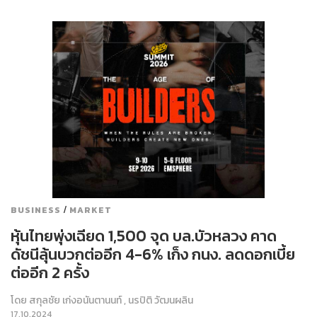
/
BUSINESS
MARKET
หุ้นไทยพุ่งเฉียด 1,500 จุด บล.บัวหลวง คาด
ดัชนีลุ้นบวกต่ออีก 4-6% เก็ง กนง. ลดดอกเบี้ย
ต่ออีก 2 ครั้ง
โดย
สกุลชัย เก่งอนันตานนท์
,
นรปิติ วัฒนผลิน
17.10.2024