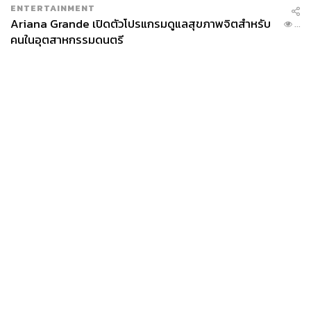
ENTERTAINMENT
Ariana Grande เปิดตัวโปรแกรมดูแลสุขภาพจิตสำหรับ
...
คนในอุตสาหกรรมดนตรี
News
Wealth
Pop
Podcast
Video
Now
Opinion
Careers
Events
Privacy
About
Contact
Policy
FOR
ADVERTISING
MEMBERSHIP