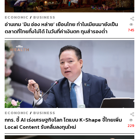
นอกจากนี้เงินบาทที่แข็งค่าจากราว 36 บาทต่อดอลลาร์มาสู่
ECONOMIC
/
BUSINESS
33 บาทต่อดอลลาร์ จะเป็นอีกปัจจัยหนุนต่อหุ้นกลุ่มโรงไฟฟ้า
อ่านเกม ‘มิน อ่อง หล่าย’ เยือนไทย ทำไมเมียนมายังเป็น
เช่นกัน เพราะจะช่วยให้ต้นทุนราคาก๊าซธรรมชาติ (LNG) ลด
745
ตลาดที่ไทยทิ้งไม่ได้ ในวันที่ค่าเงินตก ทุนสำรองต่ำ
ลงประมาณ 15-20 บาทต่อ 1 ล้านบีทียู
สามารถติดตาม THE STANDARD WEALTH
ผ่านแอปพลิเคชันต่างๆ ที่คุณสะดวกหรือใช้งานอยู่แล้วได้เลย
TAGS:
ตลาดหุ้นไทย
หุ้นไทย
พิริยพล คงวาณิช
เศรษฐกิจไทย
ECONOMIC
/
BUSINESS
กกร. ชี้ AI เร่งเศรษฐกิจโลก โตแบบ K-Shape จี้ไทยเพิ่ม
229
Local Content รับคลื่นลงทุนใหม่