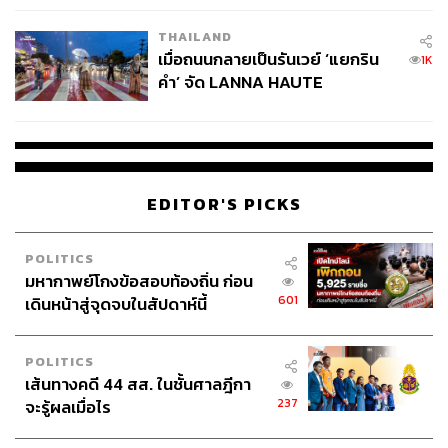
THAILAND
เมื่อถนนกลายเป็นรันเวย์ ‘แยกริน
1K
คำ’ จัด LANNA HAUTE
COUTURE กลางสายฝน
EDITOR'S PICKS
POLITICS
มหากาพย์โกงข้อสอบท้องถิ่น ก่อน
601
เดินหน้าสู่จุดจบในสัปดาห์นี้
POLITICS
เส้นทางคดี 44 สส. ในชั้นศาลฎีกา
237
จะรู้ผลเมื่อไร