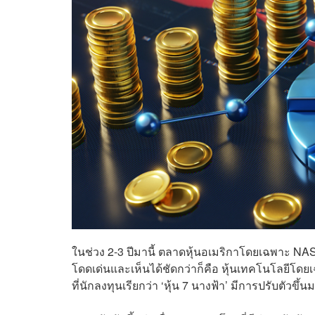
ในช่วง 2-3 ปีมานี้ ตลาดหุ้นอเมริกาโดยเฉพาะ NASDAQ
โดดเด่นและเห็นได้ชัดกว่าก็คือ หุ้นเทคโนโลยีโดยเ
ที่นักลงทุนเรียกว่า ‘หุ้น 7 นางฟ้า’ มีการปรับตัวขึ้