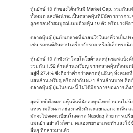
หุ้นยักษ์ 10 ตัวของไต้หวันมี Market Cap. รวมกันเ
ทั้งหมด และจึงน่าจะเป็นตลาดหุ้นที่มีอัตราการกระจ
ถูกครอบงำสมบูรณ์แบบด้วยหุ้น 10 ตัว หรือบางทีอ
ตลาดหุ้นญี่ปุ่นเป็นตลาดที่น่าสนใจในแง่ที่ว่าเป็
เช่น รถยนต์สันดาป เครื่องจักรกล หรืออิเล็กทรอนิก
หุ้นยักษ์ 10 ตัวซึ่งนำโดยโตโยต้าและหุ้นซอฟแบ้งค์ท
รวมกัน 1.52 ล้านล้านเหรียญ จากตลาดหุ้นทั้งหมดที่
อยู่ที่ 27.4% ซึ่งถือว่าต่ำกว่าตลาดหุ้นอื่นๆ ทั้งหม
แสนล้านเหรียญหรือเท่ากับ 8.71 ล้านล้านบาท คิดเป็
ตลาดหุ้นญี่ปุ่นในขณะนี้ ไม่ได้มีอาการของการเก
สุดท้ายก็คือตลาดหุ้นจีนที่นักลงทุนไทยจำนวนไม่น้
แห่งรวมถึงตลาดฮ่องกงซึ่งมักจะแยกออกจากจีน และ
มักจะไปจดทะเบียนในตลาด Nasdaq ด้วย การเปรียบเท
แม่นยำ อย่างไรก็ตาม ผมเองพยายามจะทำและใช้ข้อม
อื่นๆ ที่กล่าวมาแล้ว