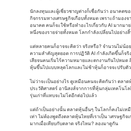
นักลงทุนและผู้เชี่ยวชาญต่างก็เชื่อกันว่า อนาคตข
กิจกรรมทางเศรษฐกิจเกือบทั้งหมด เพราะถ้ามองจากส
อนาคต คนก็จะใช้หรือทำอะไรเกี่ยวกับ AI มากมายในช
หนึ่งของรายจ่ายทั้งหมด โลกกำลังเปลี่ยนไปอย่างสิ้
แต่หลายคนก็อาจจะคิดว่า จริงหรือ? จำนวนไม่น้อยก็อา
ความสำคัญสุดยอด การปฏิวัติ AI กำลังเกิดขึ้นก็
เสียจนคนเริ่มไร้ความหมายและตกงานกันไปหมด สิ่งที่
หุ้นขึ้นไปแบบหลุดโลกและไม่ช้าหุ้นก็อาจจะปรับ
ไม่ว่าจะเป็นอย่างไร ดูเหมือนคนจะคิดกันว่า ตลาดหุ
ประวัติศาสตร์ อานิสงส์จากการที่หุ้นกลุ่มเทคโนโล
รุ่นเก่าที่แทบจะไม่โตอีกต่อไปแล้ว
แต่ถ้าเป็นอย่างนั้น ตลาดหุ้นอื่นๆ ในโลกก็คงไม่เหม
เท่า ไม่ต้องพูดถึงตลาดหุ้นไทยที่เราเป็น ‘เศรษฐกิจเก
มากเมื่อเทียบกับตลาด จริงไหม? ลองมาดูกัน