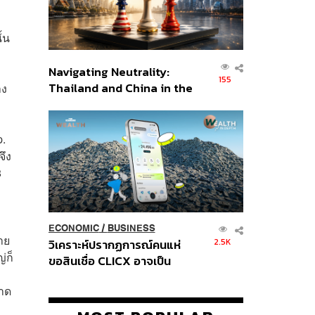
้น
Navigating Neutrality:
155
Thailand and China in the
าง
Age of a New Global
Order
p.
จึง
8
ECONOMIC
/
BUSINESS
าย
2.5K
วิเคราะห์ปรากฏการณ์คนแห่
่ก็
ขอสินเชื่อ CLICX อาจเป็น
เพียงยอดภูเขาน้ำแข็ง ของ
ลาด
ปัญหาหนี้ครัวเรือนไทยที่ถูกซุก
ไว้