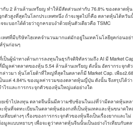
ท่ากับ 2 ล้านล้านเหรียญ ทำให้มีสัดส่วนเท่ากับ 76.8% ของตลาดหุ้น
ุกตัวสูงที่สุดในโลกประเทศหนึ่ง ถ้าจะพูดไปก็คือ ตลาดหุ้นไต้หวันนั
าจจะบอกได้ด้วยว่าถูกครอบงำด้วยหุ้นตัวเดียวคือ TSMC
นประเทศที่มีบริษัทไฮเทคจำนวนมากแต่มักอยู่ในเทคโนโลยียุคก่อนอย่
ส์รุ่นก่อนๆ
ี่เป็นผู้นำทางด้านการลงทุนในธุรกิจดิจิทัลรวมถึง AI มี Market Ca
มีมูลค่าตลาดของหุ้น 5.54 ล้านล้านเหรียญ ดังนั้น อัตรากระจุกตัว
ดที่กล่าวมา หุ้นโตโยต้าที่ใหญ่ที่สุดในตลาดก็มี Market Cap. เพียง2.6
นแค่ 4.84% ของมูลค่ารวมของตลาดหุ้นญี่ปุ่น ดังนั้น จึงสรุปได้ว่า
็งกำไรและการกระจุกตัวของหุ้นใหญ่แต่อย่างใด
อยเข้าไปลงทุน ตลาดจีนนั้นมีความซับซ้อนในแง่ที่ว่ามีตลาดหุ้นหล
หุ้นที่จดทะเบียนในตลาดหุ้นฮ่องกงที่เป็นหุ้นเทคและหุ้นขนาดใหญ
ียบต่างๆ เรื่องของการกระจุกตัวของหุ้นจึงเป็นเรื่องยากและไม่
ูลแบบหยาบๆ เพื่อจะดูว่าตลาดหุ้นจีนนั้นเป็นอย่างไรเทียบกับต