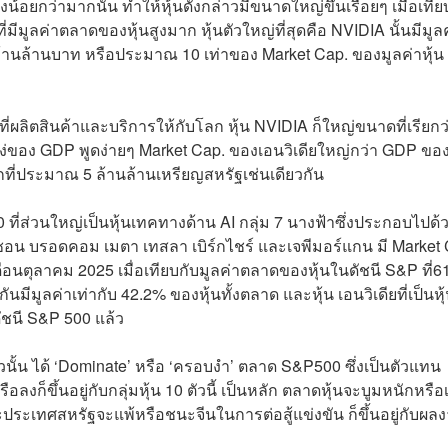
งน้อยกว่ามากนั้น ทำให้หุ้นดังกล่าวมีขนาดใหญ่ขึ้นเรื่อยๆ เมื่อเทีย
’ ที่มีมูลค่าตลาดของหุ้นสูงมาก หุ้นตัวใหญ่ที่สุดคือ NVIDIA นั้นมีมูล
5 ล้านล้านบาท หรือประมาณ 10 เท่าของ Market Cap. ของมูลค่าหุ้น
่ผลิตสินค้าและบริการให้กับโลก หุ้น NVIDIA ก็ใหญ่ขนาดที่เรียกว
่ของ GDP พูดง่ายๆ Market Cap. ของเอนวิเดียใหญ่กว่า GDP ขอ
ที่ประมาณ 5 ล้านล้านเหรียญสหรัฐเช่นเดียวกัน
 500 ที่ส่วนใหญ่เป็นหุ้นเทคทางด้าน AI กลุ่ม 7 นางฟ้าซึ่งประกอบไปด้
มาซอน บรอดคอม เมตา เทสลา เบิร์กไชร์ และเจพีมอร์แกน มี Market
ือนตุลาคม 2025 เมื่อเทียบกับมูลค่าตลาดของหุ้นในดัชนี S&P ที่6
กันมีมูลค่าเท่ากับ 42.2% ของหุ้นทั้งตลาด และหุ้น เอนวิเดียที่เป็นหุ
ดัชนี S&P 500 แล้ว
ัวนั้น ได้ ‘Dominate’ หรือ ‘ครอบงำ’ ตลาด S&P500 ซึ่งเป็นตัวแทน
งก็ขึ้นอยู่กับกลุ่มหุ้น 10 ตัวนี้ เป็นหลัก ตลาดหุ้นจะบูมหนักหรือ
 และประเทศสหรัฐจะแพ้หรือชนะจีนในการต่อสู้แข่งขัน ก็ขึ้นอยู่กับผล