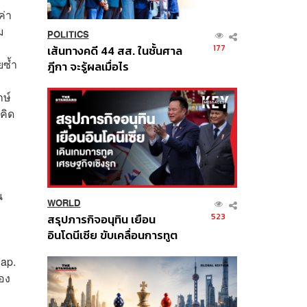
ค่า
ม
POLITICS
177
เส้นทางคดี 44 สส. ในชั้นศาล
ยซ้ำ
ฎีกา จะรู้ผลเมื่อไร
กษ์
คิด
น
WORLD
523
สรุปภารกิจอนุทิน เยือน
อินโดนีเซีย ขับเคลื่อนการทูต
เศรษฐกิจเชิงรุก ประกาศหุ้น
Cap.
ส่วนยุทธศาสตร์ไทย –
อง
อินโดนีเซีย