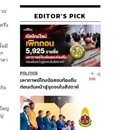
รวบ’
EDITOR'S PICK
รึ่ง
้นมี
าก
ราคา
POLITICS
530
มหากาพย์โกงข้อสอบท้องถิ่น
ก่อนเดินหน้าสู่จุดจบในสัปดาห์
กิจ
นี้
งใหญ่
ญ่