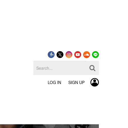
LOG IN
SIGN UP