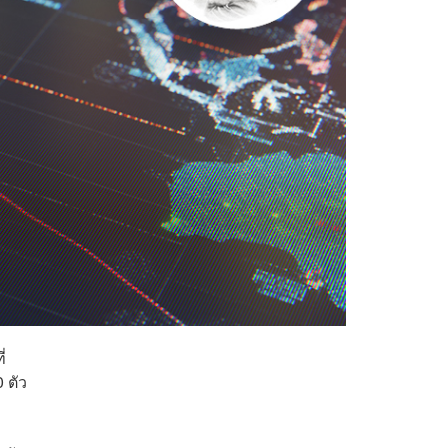
่
 ตัว