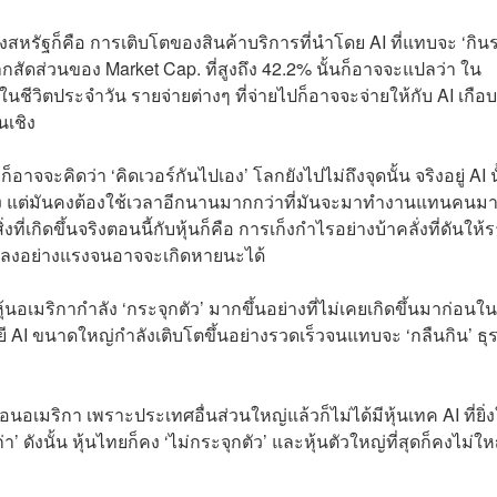
องสหรัฐก็คือ การเติบโตของสินค้าบริการที่นำโดย AI ที่แทบจะ ‘กิน
ัดส่วนของ Market Cap. ที่สูงถึง 42.2% นั้นก็อาจจะแปลว่า ใน
ีวิตประจำวัน รายจ่ายต่างๆ ที่จ่ายไปก็อาจจะจ่ายให้กับ AI เกือบค
นเชิง
จจะคิดว่า ‘คิดเวอร์กันไปเอง’ โลกยังไปไม่ถึงจุดนั้น จริงอยู่ AI นั
จริง แต่มันคงต้องใช้เวลาอีกนานมากกว่าที่มันจะมาทำงานแทนคนม
เกิดขึ้นจริงตอนนี้กับหุ้นก็คือ การเก็งกำไรอย่างบ้าคลั่งที่ดันให้
ตัวลงอย่างแรงจนอาจจะเกิดหายนะได้
้นอเมริกากำลัง ‘กระจุกตัว’ มากขึ้นอย่างที่ไม่เคยเกิดขึ้นมาก่อนใน
ยี AI ขนาดใหญ่กำลังเติบโตขึ้นอย่างรวดเร็วจนแทบจะ ‘กลืนกิน’ ธุร
ือนอเมริกา เพราะประเทศอื่นส่วนใหญ่แล้วก็ไม่ได้มีหุ้นเทค AI ที่ยิ่
่า’ ดังนั้น หุ้นไทยก็คง ‘ไม่กระจุกตัว’ และหุ้นตัวใหญ่ที่สุดก็คงไม่ให