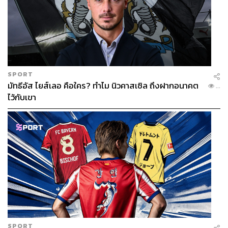
SPORT
มัทธีอัส ไยส์เลอ คือใคร? ทำไม นิวคาสเซิล ถึงฝากอนาคต
...
ไว้กับเขา
SPORT