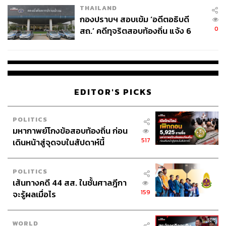
สภาพคล่อง
สงคราม ส่งด่วน
THAILAND
กองปราบฯ สอบเข้ม ‘อดีตอธิบดี
0
สถ.’ คดีทุจริตสอบท้องถิ่น แจ้ง 6
ข้อหาหนัก จ่อชง ป.ป.ช. 12 ส.ค. นี้
EDITOR'S PICKS
566
POLITICS
มหากาพย์โกงข้อสอบท้องถิ่น ก่อน
ABOUT THE AUTHOR
517
เดินหน้าสู่จุดจบในสัปดาห์นี้
กรรณ์ หทัยศรัทธา
หัวหน้านักกลยุทธ์การลงทุน สายงานวิจัย
(ลูกค้ารายย่อย) บริษัทหลักทรัพย์ ซีจีเอส
POLITICS
อินเตอร์เนชั่นแนล (ประเทศไทย) และ
เส้นทางคดี 44 สส. ในชั้นศาลฎีกา
เจ้าของเพจและติ๊กต็อก WealthVerse ส่อง
จักรวาลการลงทุน
159
จะรู้ผลเมื่อไร
WORLD