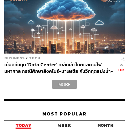
BUSINESS
/
TECH
เมื่อคลื่นทุน ‘Data Center’ ทะลักเข้าไทยและกินไฟ
1.0K
มหาศาล กรณีศึกษาสิงคโปร์-มาเลเซีย กับวิกฤตแย่งน้ำ-
ไฟ
เงินบาทที่แข็งจึงเท่ากับเม็ดเงินที่ไหลเข้า ซึ่งก็ควรจะเข้ามา
MORE
ในหุ้นไทยด้วย อย่างไรก็ดี ฟ้าอาจจะยังไม่เปิด เพราะเงินที่
ไหลเข้ามาก็ยังเลือกที่จะเข้ามาในพันธบัตรไทย (ตราสารหนี้)
ไม่ใช่หุ้นไทย (ตราสารทุน)
MOST POPULAR
TODAY
WEEK
MONTH