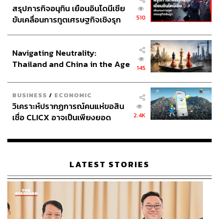
สรุปภารกิจอนุทิน เยือนอินโดนีเซีย
510
ขับเคลื่อนการทูตเศรษฐกิจเชิงรุก
ประกาศหุ้นส่วนยุทธศาสตร์ไทย –
อินโดนีเซีย
Navigating Neutrality:
Thailand and China in the Age
145
of a New Global Order
BUSINESS
/
ECONOMIC
วิเคราะห์ปรากฏการณ์คนแห่ขอสิน
2.4K
เชื่อ CLICX อาจเป็นเพียงยอด
ภูเขาน้ำแข็ง ของปัญหาหนี้ครัว
เรือนไทยที่ถูกซุกไว้
LATEST STORIES