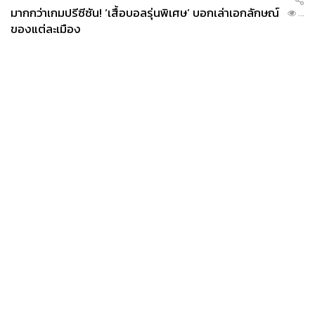
มากกว่าเกมปรีซีซัน! ‘เสื้อบอลรุ่นพิเศษ’ บอกเล่าเอกลักษณ์
...
ของแต่ละเมือง
News
Wealth
Pop
Podcast
Video
Now
Opinion
Careers
Events
Privacy
About
Contact
Policy
FOR
ADVERTISING
MEMBERSHIP