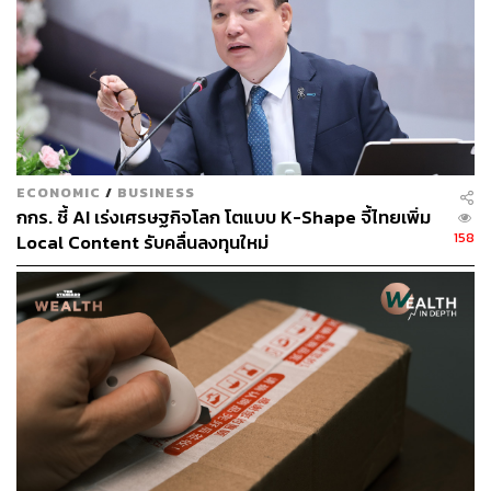
เงินบาทที่แข็งจึงเท่ากับเม็ดเงินที่ไหลเข้า ซึ่งก็ควรจะเข้ามา
ในหุ้นไทยด้วย
อย่างไรก็ดี ฟ้าอาจจะยังไม่เปิด เพราะเงินที่
ไหลเข้ามาก็ยังเลือกที่จะเข้ามาในพันธบัตรไทย (ตราสารหนี้)
ไม่ใช่หุ้นไทย (ตราสารทุน)
ดังนั้นผมคิดว่าจะ ‘ตั้งแถวใหม่’ ในตลาดหุ้นไทยตอนนี้ต้องคิด
ECONOMIC
/
BUSINESS
ให้ดี ต้องคิดให้รอบ จะอิงแค่ ‘เศรษฐกิจ’ หรือ ‘การเมือง’ เห็น
กกร. ชี้ AI เร่งเศรษฐกิจโลก โตแบบ K-Shape จี้ไทยเพิ่ม
ทีคงไม่ได้เสียแล้ว เพราะ ‘สภาพคล่อง’ เป็นอีกปัจจัยที่ส่งผล
158
Local Content รับคลื่นลงทุนใหม่
มากต่อตลาดหุ้นไทยในช่วง 1-2 ปีที่ผ่านมา
ณ ปัจจุบัน สิ่งที่เรารู้แน่นอนและควบคุมได้ในรอบนี้มีอยู่สาม
อย่างในความเห็นของผม
ซื้อหุ้นไทยตอนนี้ได้ยืน ‘หัวแถว’ แน่ๆ
เพราะตอนนี้นัก
ลงทุนไม่ Cut Loss ก็ติดดอยอยู่
ของ ‘ถูก’ หรือ
Valuation ที่ ‘ถูก’ มีที่มาที่ไป และไม่ได้
แปลว่าต้องขึ้นหรือปลอดภัย