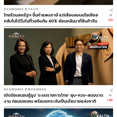
ตลาดหุ้นคือ ‘กระจกหน้า’ ที่มองไปข้างหน้าหรือ
‘อนาคต’
ECONOMIC
/
TECH
ไทยโดนสหรัฐฯ ขึ้นกำแพงภาษี แต่เสียงลบบนโซเชียล
201
กลับไม่ได้วิ่งไปที่วอชิงตัน 40% ย้อนกลับมาที่สินค้าจีน
ดังนั้นไม่ว่าจะ ‘เศรษฐกิจ’ ‘การเมือง’ หรือ ‘สภาพคล่อง’ หาก
ราคาถูกที่ทะลักจน SME ไทยสู้ไม่ไหว
ฟื้นตัวแม้จะเพียงเล็กน้อย ตลาดหุ้นที่เปรียบเสมือนกระจกหน้า
จะวิ่งก่อนแน่นอน และวิ่งก่อนที่ตัวเลขจะรายงานออกมาด้วย
ซ้ำ
คนยืน ‘หัวแถว’ อาจหนาวๆ ตอนนี้ แต่ถ้ากำไร ‘หัวแถว’ ก็กิน
ก่อนครับ
ทบทวนกันให้ดี เพราะไม่ว่าจะยูนิคอร์นหรือคนประสบความ
สำเร็จทั้งในแง่ของการลงทุนหรือการทำธุรกิจต้อง ‘กล้าเสี่ยง’
‘รอบคอบ’ เพราะเล่ห์เหลี่ยมเต็มไปหมดทั้งในเชิงธุรกิจและ
ECONOMIC
/
BUSINESS
การลงทุน และคนที่ประสบความสำเร็จน้อยกว่าคนไม่สำเร็จ
เปิดข้อเสนอปฏิรูป ‘ระบบราชการไทย’ ยุบ-ควบ-ลดขนาด
เสมอ
1.8K
งาน ก่อนปลดคน พร้อมยกระดับเป็นนโยบายแห่งชาติ