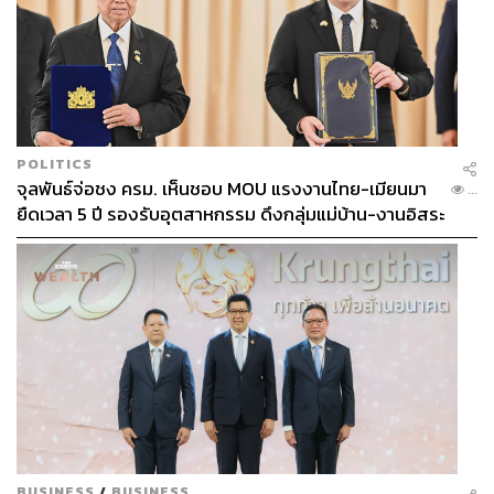
POLITICS
จุลพันธ์จ่อชง ครม. เห็นชอบ MOU แรงงานไทย-เมียนมา
...
ยืดเวลา 5 ปี รองรับอุตสาหกรรม ดึงกลุ่มแม่บ้าน-งานอิสระ
เข้าสู่ระบบประกันสังคม
BUSINESS
/
BUSINESS