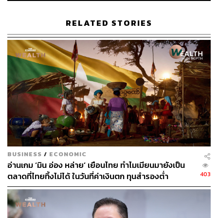
บาทต่อวันเท่านั้นเอง
RELATED STORIES
สอง สภาพคล่อง ‘เปลี่ยน’
เมื่อมองในรายละเอียดของมูลค่า
การซื้อขายต่อวันที่ลดลงหรือหายไป ผมพบว่ามูลค่าการซื้อ
ขายต่อวันที่เกิดจากคนนั้นได้แปรเปลี่ยนกลายไปเป็นสิ่งที่เรียก
ว่า
Program Trading หรือที่หลายคนเรียกว่า High
Frequency Trade ซึ่งปัจจุบันคิดเป็นกว่า 45% ของมูลค่า
การซื้อขายต่อวันเรียบร้อยแล้ว
หรือพูดง่ายๆ ในหนึ่งวันของมูลค่าการซื้อขายของ SET
Index ครึ่งหนึ่งคือมนุษย์ และอีกกว่าครึ่งหนึ่งคือ Program
Trading
BUSINESS
/
ECONOMIC
และสาม สภาพคล่อง ‘หนี’
ในช่วง 2-3 ปีที่ผ่านมา นักลงทุน
อ่านเกม ‘มิน อ่อง หล่าย’ เยือนไทย ทำไมเมียนมายังเป็น
และผู้อ่านคงจะคุ้นกันตลอดๆ ว่า ‘ฝรั่งขายหุ้นไทย’ หรือนัก
403
ตลาดที่ไทยทิ้งไม่ได้ ในวันที่ค่าเงินตก ทุนสำรองต่ำ
ลงทุนต่างชาติเทขายหุ้นไทย
และด้วย ณ ปัจจุบัน ที่กระแส Sell America รุนแรงมาก ทำให้
ภาพของดอลลาร์อ่อนค่า (บาทแข็ง)