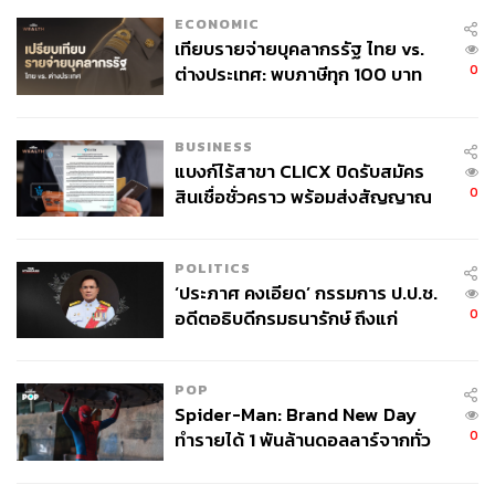
ECONOMIC
Program Trading หรือที่หลายคนเรียกว่า High Frequency Trade ซึ่ง
เทียบรายจ่ายบุคลากรรัฐ ไทย vs.
ปัจจุบันคิดเป็นกว่า 45% ของมูลค่าการซื้อขายต่อวัน
0
ต่างประเทศ: พบภาษีทุก 100 บาท
ของคนไทยใช้ไปกับข้าราชการเฉียด
หมายเหตุ:
40 บาท
การแสดงความเห็นให้คำแนะนำดังกล่าว ข้าพเจ้าขอ
BUSINESS
เรียนว่าเป็นการกระทำในนามส่วนตัวของข้าพเจ้า
แบงก์ไร้สาขา CLICX ปิดรับสมัคร
เท่านั้น บริษัทหลักทรัพย์ ซีจีเอส อินเตอร์เนชั่นแนล
0
สินเชื่อชั่วคราว พร้อมส่งสัญญาณ
(ประเทศไทย) จำกัด มิได้มีส่วนเกี่ยวข้องใดๆ ทั้งสิ้น
เตือนกลุ่มกู้เงินผิดวัตถุประสงค์-ให้
ภาพ:
Dilok Klaisataporn / Shutterstock
ข้อมูลเท็จ เตรียมดำเนินคดีเด็ดขาด
POLITICS
‘ประภาศ คงเอียด’ กรรมการ ป.ป.ช.
สามารถติดตาม THE STANDARD WEALTH
0
อดีตอธิบดีกรมธนารักษ์ ถึงแก่
ผ่านแอปพลิเคชันต่างๆ ที่คุณสะดวกหรือใช้งานอยู่แล้วได้เลย
อนิจกรรม
POP
Spider-Man: Brand New Day
0
ทำรายได้ 1 พันล้านดอลลาร์จากทั่ว
โลกภายใน 6 วัน
TAGS:
เศรษฐกิจไทย
เงินบาทแข็งค่า
ตลาดหุ้นไทย