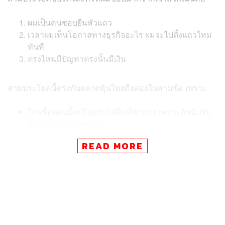
ผมเป็นคนชอบยืนหัวแถว
เวลาผมเห็นโอกาสทางธุรกิจอะไร ผมจะไปตั้งแถวใหม่
ทันที
ตรงไหนมีปัญหาตรงนั้นมีเงิน
สามประโยคนี้ตรงกับตลาดหุ้นไทยถึงสองในสามข้อ เพราะ
ใครซื้อตอนนี้เหมือนกับได้ยืนที่หัวแถว เพราะดัชนีปรับ
ตัวลงมากว่า 20%YTD
ใครๆ ก็ทราบกันดีถึงสภาวะเศรษฐกิจไทยปัจจุบันซึ่ง
READ MORE
สะท้อนมายัง SET Index
คำถามคือ ตลาดหุ้นไทยตอนนี้เป็นโอกาสที่จะไปตั้งแถว
ใหม่รึยัง?
ประเด็นเรื่องเศรษฐกิจไทยและการเมืองไทย ผมคิดว่าเราคง