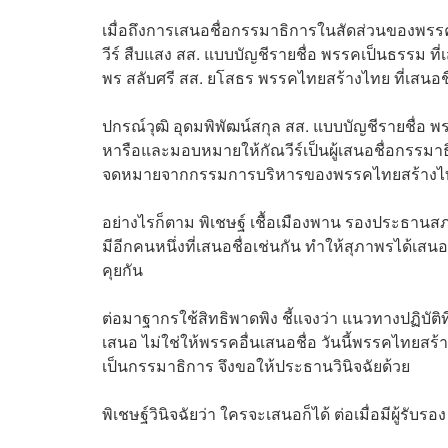
เมื่อถึงการเสนอชื่อกรรมาธิการในสัดส่วนของพรรค
วีร์ สืบแสง สส. แบบบัญชีรายชื่อ พรรคเป็นธรรม ท
พร สลับ
ศรี
สส. ยโสธร พรรคไทยสร้างไทย ที่เสนอชื
ปกรณ์วุฒิ อุดมพิพัฒน์สกุล สส. แบบบัญชีรายชื่อ 
หารือและมอบหมายให้กัณวีร์เป็นผู้เสนอชื่อกรรมา
จดหมายจากกรรมการบริหารของพรรคไทยสร้างไทย
อย่างไรก็ตาม พิเชษฐ์ เชื้อเมืองพาน รองประธานส
มีอีกคนหนึ่งที่เสนอชื่อเช่นกัน ทำให้สุภาพรได้เสนอช
คุยกัน
ต่อมาฐากรใช้สิทธิพาดพิง ชี้แจงว่า แนวทางปฏิบัต
เสนอ ไม่ใช่ให้พรรคอื่นเสนอชื่อ วันนี้พรรคไทยส
เป็นกรรมาธิการ จึงขอให้ประธานวินิจฉัยด้วย
พิเชษฐ์วินิจฉัยว่า ใครจะเสนอก็ได้ ต่อเมื่อมีผู้รั