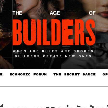
E
ECONOMIC FORUM
THE SECRET SAUCE​
OP