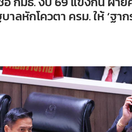
งชื่อ กมธ. งบ 69 แข่งกัน ฝ่าย
รัฐบาลหักโควตา ครม. ให้ ‘ฐาก