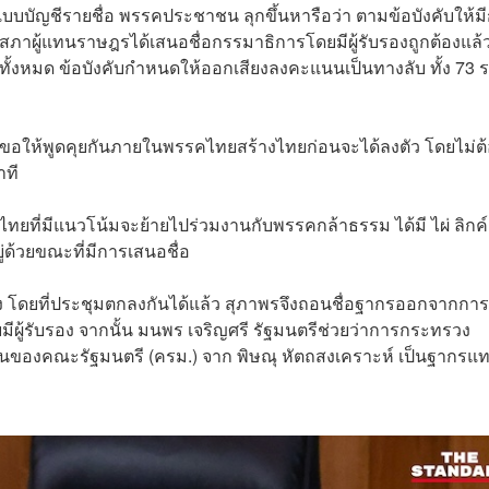
. แบบบัญชีรายชื่อ พรรคประชาชน ลุกขึ้นหารือว่า ตามข้อบังคับให้ม
นี้สภาผู้แทนราษฎรได้เสนอชื่อกรรมาธิการโดยมีผู้รับรองถูกต้องแล้
้งหมด ข้อบังคับกำหนดให้ออกเสียงลงคะแนนเป็นทางลับ ทั้ง 73 
แต่ขอให้พูดคุยกันภายในพรรคไทยสร้างไทยก่อนจะได้ลงตัว โดยไม่ต
าที
งไทยที่มีแนวโน้มจะย้ายไปร่วมงานกับพรรคกล้าธรรม ได้มี ไผ่ ลิกค์
ด้วยขณะที่มีการเสนอชื่อ
รั้ง โดยที่ประชุมตกลงกันได้แล้ว สุภาพรจึงถอนชื่อฐากรออกจากการ
ู้รับรอง จากนั้น มนพร เจริญศรี รัฐมนตรีช่วยว่าการกระทรวง
วนของคณะรัฐมนตรี (ครม.) จาก พิษณุ หัตถสงเคราะห์ เป็นฐากรแ