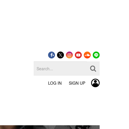
LOG IN
SIGN UP