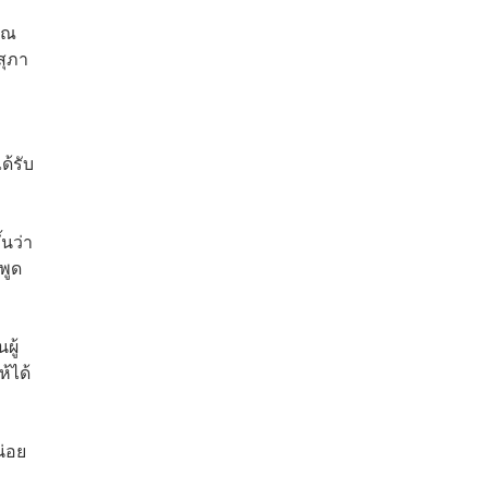
ัณ
สุภา
ด้รับ
นว่า
พูด
ผู้
้ได้
น่อย