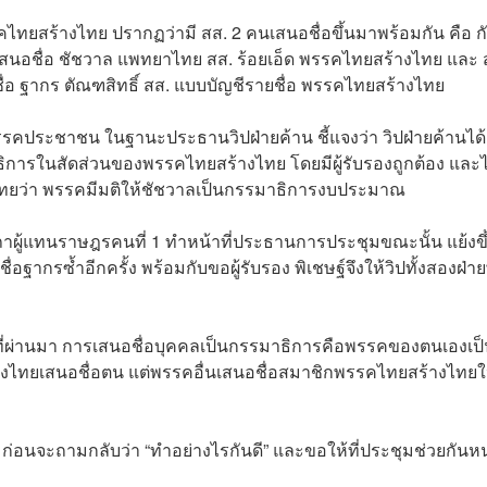
ไทยสร้างไทย ปรากฏว่ามี สส. 2 คนเสนอชื่อขึ้นมาพร้อมกัน คือ ก
ี่เสนอชื่อ ชัชวาล แพทยาไทย สส. ร้อยเอ็ด พรรคไทยสร้างไทย และ 
่อ ฐากร ตั
ณ
ฑสิทธิ์ สส. แบบบัญชีรายชื่อ พรรคไทยสร้างไทย
พรรคประชาชน ในฐานะประธานวิปฝ่ายค้าน ชี้แจงว่า วิปฝ่ายค้านได้
ธิการในสัดส่วนของพรรคไทยสร้างไทย โดยมีผู้รับรองถูกต้อง และไ
ว่า พรรคมีมติให้ชัชวาลเป็นกรรมาธิการงบประมาณ
ภาผู้แทนราษฎรคนที่ 1 ทำหน้าที่ประธานการประชุมขณะนั้น แย้งขึ้
ื่อฐากรซ้ำอีกครั้ง พร้อมกับขอผู้รับรอง พิเชษฐ์จึงให้วิปทั้งสองฝ่าย
ิที่ผ่านมา การเสนอชื่อบุคคลเป็นกรรมาธิการคือพรรคของตนเองเป็น
ร้างไทยเสนอชื่อตน แต่พรรคอื่นเสนอชื่อสมาชิกพรรคไทยสร้างไทยให
บรอง ก่อนจะถามกลับว่า “ทำอย่างไรกันดี” และขอให้ที่ประชุมช่วยกันห