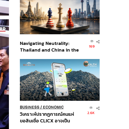
อินโดนีเซีย
Navigating Neutrality:
169
Thailand and China in the
Age of a New Global
Order
BUSINESS
/
ECONOMIC
2.6K
วิเคราะห์ปรากฏการณ์คนแห่
ขอสินเชื่อ CLICX อาจเป็น
เพียงยอดภูเขาน้ำแข็ง ของ