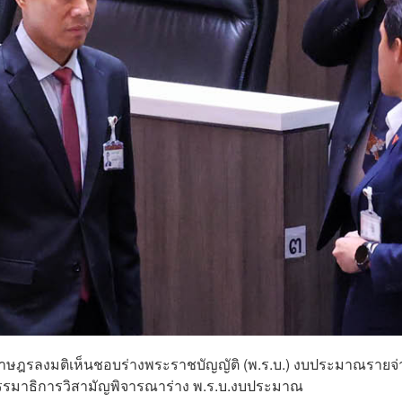
นราษฎรลงมติเห็นชอบร่างพระราชบัญญัติ (พ.ร.บ.) งบประมาณรายจ่
กรรมาธิการวิสามัญพิจารณาร่าง พ.ร.บ.งบประมาณ