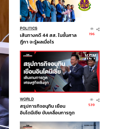
POLITICS
196
เส้นทางคดี 44 สส. ในชั้นศาล
ฎีกา จะรู้ผลเมื่อไร
WORLD
539
สรุปภารกิจอนุทิน เยือน
อินโดนีเซีย ขับเคลื่อนการทูต
เศรษฐกิจเชิงรุก ประกาศหุ้น
ส่วนยุทธศาสตร์ไทย –