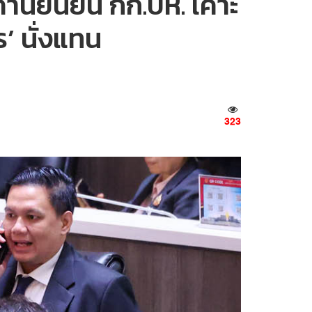
ค้านยืนยัน กก.บห. เคาะ
ร’ นั่งแทน
323