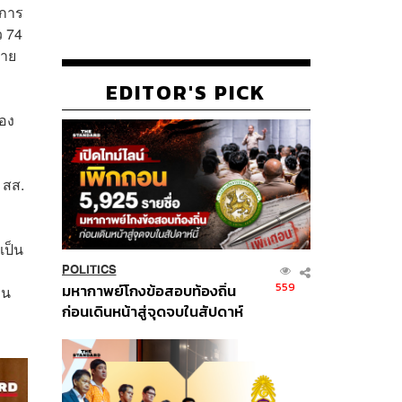
ีการ
ว 74
ราย
EDITOR'S PICK
้อง
 สส.
เป็น
POLITICS
559
มหากาพย์โกงข้อสอบท้องถิ่น
ทน
ก่อนเดินหน้าสู่จุดจบในสัปดาห์
นี้