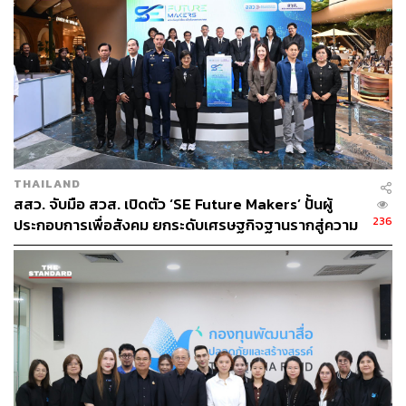
E: Elevate Human Capital พัฒนาความสามารถของ
แรงงานธุรกิจค้าปลีกในทุกระดับ สนับสนุนการจ้างงาน
ผู้สูงอายุพัฒนาฝีมือแรงงาน (Upskill และ Reskill) เพื่อ
ยกระดับขีดความสามารถในธุรกิจค้าปลีก รวมทั้ง
สนับสนุนการใช้หลักเกณฑ์มาตรฐานฝีมือแรงงานแห่ง
ชาติและมาตรฐานคุณวุฒิวิชาชีพ เพื่อกำหนดอัตราค่า
จ้างแทนค่าแรงขั้นต่ำ
THAILAND
สสว. จับมือ สวส. เปิดตัว ‘SE Future Makers’ ปั้นผู้
A: Accelerate Action on Environment and
236
ประกอบการเพื่อสังคม ยกระดับเศรษฐกิจฐานรากสู่ความ
Sustainability ส่งเสริมให้ภาคค้าปลีกมุ่งสู่ธุรกิจสีเขียว
ยั่งยืน
ตั้งแต่การพัฒนา การปรับปรุงกระบวนการผลิต และ
การบริหารจัดการผลกระทบต่อสิ่งแวดล้อม พร้อม
สนับสนุนผลิตภัณฑ์และบรรจุภัณฑ์ที่เป็นมิตรต่อสิ่ง
แวดล้อม เพื่อขานรับนโยบายภาครัฐในด้านสิทธิ
ประโยชน์ทางภาษีสำหรับสถานประกอบการที่ใช้บรรจุ
ภัณฑ์ที่เป็นมิตรกับสิ่งแวดล้อม