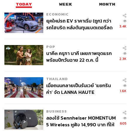
TODAY
WEEK
MONTH
ECONOMIC
ยุคใหม่รถ EV ราคาเริ่ม (ถูก) กว่า
3.4K
รถไฮบริด หลังต้นทุนแบตเตอรี่ลด
ลง - จีนแห่บุกตลาดเกิดใหม่
POP
นาคี๓ ครุฑา นาคี เผยภาพชุดแรก
2.3K
พร้อมปักวันฉาย 22 ต.ค. นี้
THAILAND
เมื่อถนนกลายเป็นรันเวย์ ‘แยกริน
1.6K
คำ’ จัด LANNA HAUTE
COUTURE กลางสายฝน
BUSINESS
ลองใช้ Sennheiser MOMENTUM
605
5 Wireless หูฟัง 14,990 บาท ที่ให้