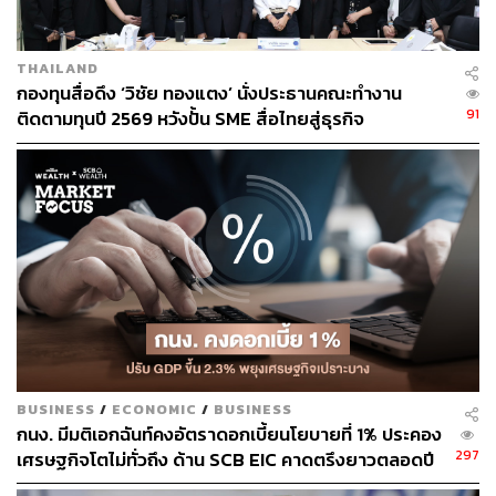
T: Technology Adoption สนับสนุนการใช้เทคโนโลยี
ใหม่ๆ เพื่อเพิ่มประสิทธิภาพในการดำเนินธุรกิจ ตลอด
จนการส่งเสริมมาตรการด้านการลงทุนเทคโนโลยีค้า
THAILAND
กองทุนสื่อดึง ‘วิชัย ทองแตง’ นั่งประธานคณะทำงาน
ปลีกและผลประโยชน์ด้านลดหย่อนภาษี
91
ติดตามทุนปี 2569 หวังปั้น SME สื่อไทยสู่ธุรกิจ
สร้างสรรค์
อย่างไรก็ตาม ทางสมาคมผู้ค้าปลีกไทยเชื่อว่า อุตสาหกรรม
ค้าปลีกจะเป็นกลไกสำคัญในการขับเคลื่อนประเทศที่เชื่อม
โยงระบบนิเวศธุรกิจ และยังเป็นแรงหนุน เศรษฐกิจไทยให้มี
ความยั่งยืนมากขึ้น
สามารถติดตาม THE STANDARD WEALTH
ผ่านแอปพลิเคชันต่างๆ ที่คุณสะดวกหรือใช้งานอยู่แล้วได้เลย
BUSINESS
/
ECONOMIC
/
BUSINESS
กนง. มีมติเอกฉันท์คงอัตราดอกเบี้ยนโยบายที่ 1% ประคอง
297
เศรษฐกิจโตไม่ทั่วถึง ด้าน SCB EIC คาดตรึงยาวตลอดปี
TAGS:
ณัฐ วงศ์พานิช
SMEs
สมาคมผู้ค้าปลีกไทย
69 รองรับเงินเฟ้อและลูกหนี้เปราะบาง