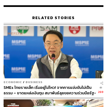
G: Global Hub of Lifestyle ต่อยอดการเป็นไลฟ์สไตล์
ฮับแห่งเอเชีย โดยเฉพาะด้านการช้อปปิ้งที่จะช่วยสร้าง
เม็ดเงินไหลเวียนทางเศรษฐกิจได้ เริ่มตั้งแต่การ
RELATED STORIES
สนับสนุนการลดภาษีสินค้านำเข้าไลฟ์สไตล์หรู เพื่อเป็น
แม่เหล็กดึงดูดนักท่องเที่ยวให้เดินทางมายังประเทศไทย
มากขึ้น และกระตุ้นให้เกิดการจับจ่ายใช้สอยต่อคนเพิ่ม
ขึ้น ซึ่งช่วยลดช่องว่างการเกิดเกรย์มาร์เก็ต (Grey
Market) และเพิ่มโอกาสในการจัดเก็บภาษีของภาครัฐ
ได้
R: Reinforce Retailer Competitiveness สร้างความ
แข็งแรงและความสามารถในการแข่งขันให้กับผู้
ประกอบการค้าปลีกไทย เริ่มตั้งแต่สนับสนุนช่องทาง
จำหน่ายให้กับสินค้าของกลุ่ม SMEs โดยเฉพาะ
ECONOMIC
/
BUSINESS
วิสาหกิจรายย่อย (Micro SMEs) ที่มีรายได้ไม่เกิน 1.8
SMEs ไทยรายเล็ก เริ่มอยู่ไม่ไหว! จากการแข่งขันไม่เป็น
ล้านบาทต่อปี และสินค้าท้องถิ่น เพื่อสร้างช่องทางการ
269
ธรรม – ขาดแหล่งเงินทุน สมาพันธ์ลุยขอความร่วมมือรัฐ-
ตลาดและโอกาสในการจำหน่ายสินค้าทั้งในและต่าง
เอกชนเร่งแก้
ประเทศ