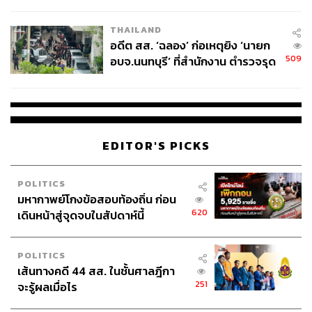
ผู้ใช้ถอดเปลี่ยนแบตเองได้ ก่อนกฎ
EU บังคับปีหน้า
THAILAND
อดีต สส. ‘ฉลอง’ ก่อเหตุยิง ‘นายก
509
อบจ.นนทบุรี’ ที่สำนักงาน ตำรวจรุด
ลงพื้นที่
EDITOR'S PICKS
POLITICS
มหากาพย์โกงข้อสอบท้องถิ่น ก่อน
620
เดินหน้าสู่จุดจบในสัปดาห์นี้
POLITICS
เส้นทางคดี 44 สส. ในชั้นศาลฎีกา
251
จะรู้ผลเมื่อไร