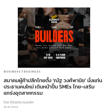
/
BUSINESS
BUSINESS
สมาคมผู้ค้าปลีกไทยตั้ง ‘ณัฐ วงศ์พานิช’ นั่งแท่น
ประธานคนใหม่ เดินหน้าปั้น SMEs ไทย-เสริม
แกร่งอุตสาหกรรม
โดย
จิรันธนิน กมลเลิศ
16.10.2024