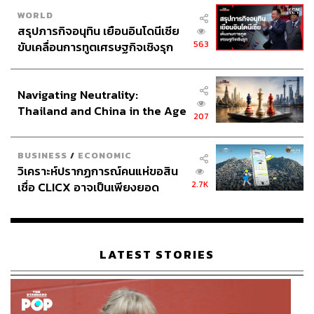
WORLD
สรุปภารกิจอนุทิน เยือนอินโดนีเซีย
563
ขับเคลื่อนการทูตเศรษฐกิจเชิงรุก
ประกาศหุ้นส่วนยุทธศาสตร์ไทย –
อินโดนีเซีย
Navigating Neutrality:
Thailand and China in the Age
207
of a New Global Order
BUSINESS
/
ECONOMIC
วิเคราะห์ปรากฏการณ์คนแห่ขอสิน
2.7K
เชื่อ CLICX อาจเป็นเพียงยอด
ภูเขาน้ำแข็ง ของปัญหาหนี้ครัว
เรือนไทยที่ถูกซุกไว้
LATEST STORIES