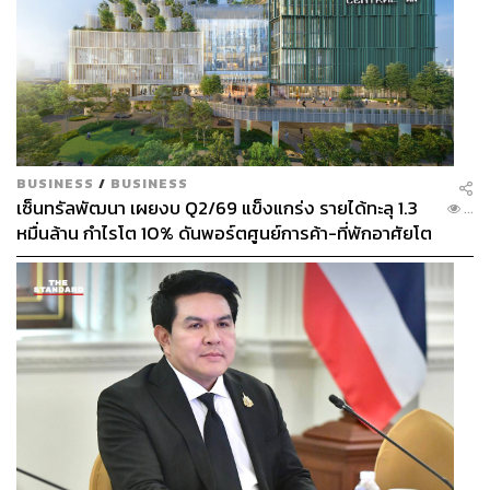
BUSINESS
/
BUSINESS
เซ็นทรัลพัฒนา เผยงบ Q2/69 แข็งแกร่ง รายได้ทะลุ 1.3
...
หมื่นล้าน กำไรโต 10% ดันพอร์ตศูนย์การค้า-ที่พักอาศัยโต
ยกแผง