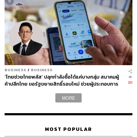
375
BUSINESS
/
BUSINESS
ABOUT THE AUTHOR
‘ไทยช่วยไทยพลัส’ ปลุกกำลังซื้อได้แค่บางกลุ่ม สมาคมผู้
จิรันธนิน กมลเลิศ
311
ค้าปลีกไทย ขอรัฐขยายสิทธิ์รอบใหม่ ช่วยผู้ประกอบการ
Content Creator ประจำ THE STANDARD
รายย่อย
WEALTH
MORE
MOST POPULAR