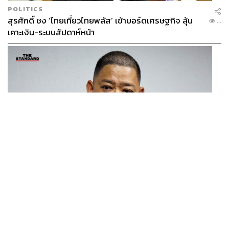
POLITICS
สุรศักดิ์ ชง ‘ไทยเที่ยวไทยพลัส’ เข้าบอร์ดเศรษฐกิจ ลุ้น
...
เคาะเงิน-ระบบสัปดาห์หน้า
THAILAND
โฆษก กห.-ทร. ชี้แจงแผนจัดหาเรือฟริเกตเป้าหมายสูงสุด
...
8 ลำ พิจารณาแยกทีละลำ โปร่งใส ไร้ล็อกสเปก