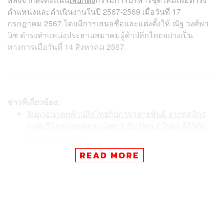
ตำแหน่งและดำเนินงานในปี 2567-2569 เมื่อวันที่ 17
กรกฎาคม 2567 โดยมีการเสนอชื่อและแต่งตั้งให้ ณัฐ วงศ์พา
นิช ดำรงตำแหน่งประธานสมาคมผู้ค้าปลีกไทยอย่างเป็น
ทางการเมื่อวันที่ 14 สิงหาคม 2567
ข่าวที่เกี่ยวข้อง:
จับตาอนาคตค้าปลีกไทยกับการกลายพันธุ์ จากพฤติกร
รมผู้บริโภคโดยเฉพาะ Gen Y กับ Gen Z ในยุคที่ดิจิทัล
และเทคโนโลยีนำ
น้ำท่วมฉุดยอดขายค้าปลีก-สินค้า แม้บางกลุ่มเพิ่งรับ 1
READ MORE
0,000 บาท แต่อาจต้องนำไปซ่อมบ้านแทนจับจ่าย
ภูมิทัศน์ค้าปลีกที่เปลี่ยนไป ในวันที่ KOLs/Influencers ก
ลายร่างเป็นร้านสะดวก(ใจจะ)ซื้อ