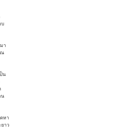
ด
อบ
 มา
าณ
ป็น
ย
า
าน
ัดหา
ยะยาว