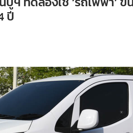
นปูฯ ทดลองใช้ ‘รถไฟฟ้า’ ขน
4 ปี