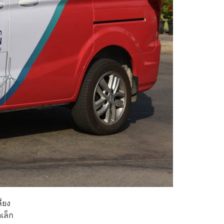
ี่ยง
เล็ก