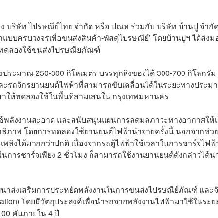
ง บริษัท ไปรษณีย์ไทย จำกัด หรือ ปณท ร่วมกับ บริษัท บ้านปู จำกั
บบครบวงจรเพื่อขนส่งสินค้า-พัสดุไปรษณีย์’ โดยบ้านปูฯ ได้ส่งม
ท ทดลองใช้ขนส่งไปรษณียภัณฑ์
ทางประมาณ 250-300 กิโลเมตร บรรทุกสิ่งของได้ 300-700 กิโลกรัม
 และรถจักรยานยนต์ไฟฟ้าที่สามารถขับเคลื่อนได้ในระยะทางประม
ม มาให้ทดลองใช้ในพื้นที่สามเสนใน กรุงเทพมหานคร
ารใช้พลังงานสะอาด และสนับสนุนแผนการลดมลภาวะทางอากาศให้เ
สิทธิภาพ โดยการทดลองใช้ยานยนต์ไฟฟ้านำจ่ายครั้งนี้ นอกจากช่ว
อเพลิงได้มากกว่าปกติ เนื่องจากรถตู้ไฟฟ้าใช้เวลาในการชาร์จไฟฟ้
าในการชาร์จเพียง 2 ชั่วโมง ก็สามารถใช้งานยานยนต์ดังกล่าวได้น
ฒนาส่งเสริมการประหยัดพลังงานในการขนส่งไปรษณีย์ภัณฑ์ และจ
Station) โดยมีวัตถุประสงค์เพื่อนำรถจากพลังงานไฟฟ้ามาใช้ในระ
 100 คันภายใน 4 ปี