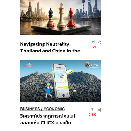
อินโดนีเซีย
Navigating Neutrality:
169
Thailand and China in the
Age of a New Global
Order
BUSINESS
/
ECONOMIC
2.6K
วิเคราะห์ปรากฏการณ์คนแห่
ขอสินเชื่อ CLICX อาจเป็น
เพียงยอดภูเขาน้ำแข็ง ของ