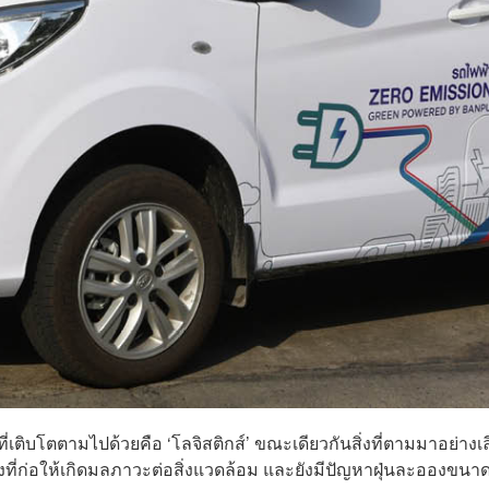
จที่เติบโตตามไปด้วยคือ ‘โลจิสติกส์’ ขณะเดียวกันสิ่งที่ตามมาอย่างเล
่งที่ก่อให้เกิดมลภาวะต่อสิ่งแวดล้อม และยังมีปัญหาฝุ่นละอองขนาด