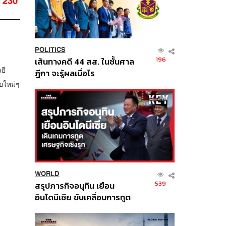
230
POLITICS
196
เส้นทางคดี 44 สส. ในชั้นศาล
ยี
ฎีกา จะรู้ผลเมื่อไร
ยใหม่ๆ
WORLD
539
สรุปภารกิจอนุทิน เยือน
อินโดนีเซีย ขับเคลื่อนการทูต
เศรษฐกิจเชิงรุก ประกาศหุ้น
ส่วนยุทธศาสตร์ไทย –