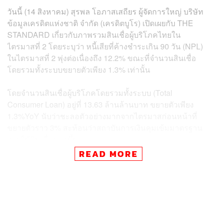
วันนี้ (14 สิงหาคม) สุรพล โอภาสเสถียร ผู้จัดการใหญ่ บริษัท
ข้อมูลเครดิตแห่งชาติ จำกัด (เครดิตบูโร) เปิดเผยกับ THE
STANDARD เกี่ยวกับภาพรวมสินเชื่อผู้บริโภคไทยใน
ไตรมาสที่ 2 โดยระบุว่า หนี้เสียที่ค้างชำระเกิน 90 วัน (NPL)
ในไตรมาสที่ 2 พุ่งต่อเนื่องถึง 12.2% ขณะที่จำนวนสินเชื่อ
โดยรวมทั้งระบบขยายตัวเพียง 1.3% เท่านั้น
โดยจำนวนสินเชื่อผู้บริโภคโดยรวมทั้งระบบ (Total
Consumer Loan) อยู่ที่ 13.63 ล้านล้านบาท ขยายตัวเพียง
1.3%YoY นับว่าชะลอตัวอย่างมากจากไตรมาสก่อนหน้าที่
ขยายตัวราว 3% สะท้อนว่าสถาบันการเงินคุมเข้มมาตรฐาน
การให้สินเชื่อมากขึ้น
READ MORE
ตามรายงานผลการสำรวจภาวะและแนวโน้มสินเชื่อ (Credit
Conditions Report) ประจำไตรมาส 2 ปี 2567 ของธนาคาร
แห่งประเทศไทย (ธปท.) ที่ระบุว่า มาตรฐานการให้สินเชื่อ
ภาคครัวเรือนในไตรมาส 2 ปี 2567 เข้มงวดขึ้นในทุกประเภท
สินเชื่อ โดยสถาบันการเงินส่วนใหญ่มีความกังวลต่อความ