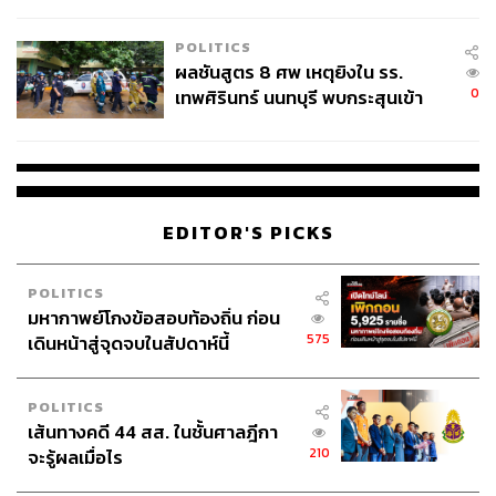
ชั่วคราว หลังเหตุใช้อาวุธปืนภายใน
โรงเรียนคลี่คลาย
POLITICS
ผลชันสูตร 8 ศพ เหตุยิงใน รร.
0
เทพศิรินทร์ นนทบุรี พบกระสุนเข้า
จุดสำคัญ ‘ศีรษะ-หน้าอก’ ครูถูกยิง
4 นัด จากระยะไกล
EDITOR'S PICKS
POLITICS
มหากาพย์โกงข้อสอบท้องถิ่น ก่อน
575
เดินหน้าสู่จุดจบในสัปดาห์นี้
POLITICS
เส้นทางคดี 44 สส. ในชั้นศาลฎีกา
210
จะรู้ผลเมื่อไร