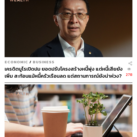
ทั้งนี้ เศรษฐกิจไทยไตรมาสแรกขยายตัว 1.5% เท่านั้น ขณะที่
GDP ไตรมาส 2 ซึ่งจะประกาศวันที่ 19 สิงหาคมนี้ หลายฝ่าย
รวมถึงธนาคารแห่งประเทศไทย และสำนักงานเศรษฐกิจการ
คลัง (สศค.) คาดว่า จะขยายตัวได้ราว 2% ส่วน GDP ทั้งปี
2567 นักเศรษฐศาสตร์หลายสำนักประเมินว่าไม่น่าเกิน 3%
ECONOMIC
/
BUSINESS
เครดิตบูโรเปิดปม ยอดปรับโครงสร้างหนี้พุ่ง แต่หนี้เสียยัง
278
เพิ่ม สะท้อนแม้หนี้ครัวเรือนลด แต่สถานการณ์ยังน่าห่วง?