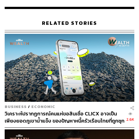
RELATED STORIES
หนี้เสียคนไทยจ่อทำนิวไฮสูงกว่าช่วงโควิด
หนี้เสีย (NPL) ค้างชำระเกิน 90 วัน ในไตรมาส 2 ของปี 2567
เพิ่มขึ้น 12.2% โดยจำนวนนี้นำโดยหนี้สหกรณ์ที่เพิ่มขึ้น
54.7% ตามมาด้วยหนี้รถยนต์ หนี้บ้าน หนี้ Nano Finance ที่
เพิ่มขึ้น 29.7%, 23.2% และ 22.0% ตามลำดับ
สุรพลคาดว่า หนี้เสียที่ตอนนี้ทะลุ 1.15 ล้านล้านบาทแล้ว คาด
BUSINESS
/
ECONOMIC
วิเคราะห์ปรากฏการณ์คนแห่ขอสินเชื่อ CLICX อาจเป็น
ว่าจะปรับตัวขึ้นต่อเนื่องไปสู่ระดับ 1.2 ล้านล้านบาทใน
2.6K
เพียงยอดภูเขาน้ำแข็ง ของปัญหาหนี้ครัวเรือนไทยที่ถูกซุก
ไตรมาสที่ 3 ของปีนี้ ซึ่งถือเป็นจำนวนสูงสุดเป็นประวัติการณ์
ไว้
เนื่องจากการปรับโครงสร้างหนี้มีแนวโน้มทำได้ยากขึ้น เนื่อง
มาจากรายได้ของผู้คนเพิ่มไม่เพียงพอ