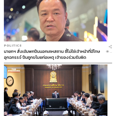
POLITICS
นายกฯ สั่งเข้มพกปืนนอกเคหสถาน ชี้ไม่ใช่เจ้าหน้าที่มีโทษ
...
อุกฉกรรจ์ ปืนถูกขโมยก่อเหตุ เจ้าของร่วมรับผิด