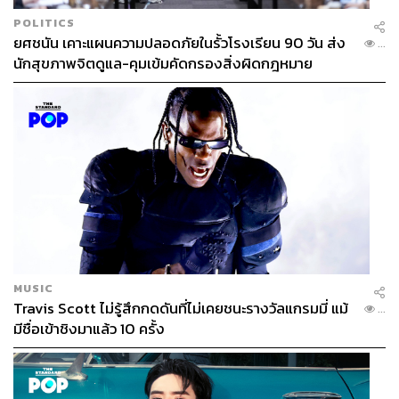
POLITICS
ยศชนัน เคาะแผนความปลอดภัยในรั้วโรงเรียน 90 วัน ส่ง
...
นักสุขภาพจิตดูแล-คุมเข้มคัดกรองสิ่งผิดกฎหมาย
MUSIC
Travis Scott ไม่รู้สึกกดดันที่ไม่เคยชนะรางวัลแกรมมี่ แม้
...
มีชื่อเข้าชิงมาแล้ว 10 ครั้ง