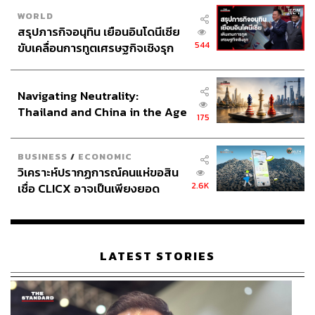
WORLD
สรุปภารกิจอนุทิน เยือนอินโดนีเซีย
544
ขับเคลื่อนการทูตเศรษฐกิจเชิงรุก
ประกาศหุ้นส่วนยุทธศาสตร์ไทย –
อินโดนีเซีย
Navigating Neutrality:
Thailand and China in the Age
175
of a New Global Order
BUSINESS
/
ECONOMIC
วิเคราะห์ปรากฏการณ์คนแห่ขอสิน
2.6K
เชื่อ CLICX อาจเป็นเพียงยอด
ภูเขาน้ำแข็ง ของปัญหาหนี้ครัว
เรือนไทยที่ถูกซุกไว้
LATEST STORIES