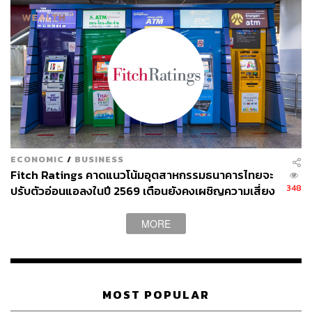
ECONOMIC
/
BUSINESS
Fitch Ratings คาดแนวโน้มอุตสาหกรรมธนาคารไทยจะ
348
ปรับตัวอ่อนแอลงในปี 2569 เตือนยังคงเผชิญความเสี่ยง
สูงขึ้น
สามารถติดตาม THE STANDARD WEALTH
MORE
ผ่านแอปพลิเคชันต่างๆ ที่คุณสะดวกหรือใช้งานอยู่แล้วได้เลย
MOST POPULAR