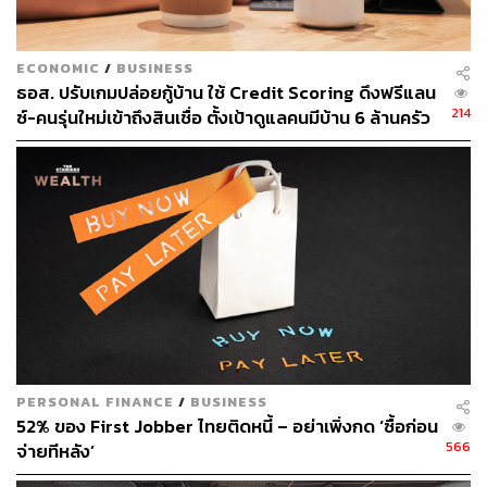
จับตาหนี้เสียบัตรเครดิต
ECONOMIC
/
BUSINESS
สำหรับหนี้เสียบัตรเครดิต (NPL) ปรับตัวเพิ่มขึ้น 21.5% ขณะ
ธอส. ปรับเกมปล่อยกู้บ้าน ใช้ Credit Scoring ดึงฟรีแลน
ที่ยอดค้างชำระ 31-90 วัน (SM) ​พุ่ง 31.3% ในไตรมาสที่ 2
214
ซ์-คนรุ่นใหม่เข้าถึงสินเชื่อ ตั้งเป้าดูแลคนมีบ้าน 6 ล้านครัว
ของปีนี้ นับว่าเพิ่มขึ้นต่อเนื่องหลังจากธนาคารแห่ง
เรือน
ประเทศไทย (ธปท.) ปรับขึ้นอัตราจ่ายขั้นต่ำบัตรเครดิต
(Minimum Payment) เป็น 8% เมื่อวันที่ 1 มกราคม 2567 จาก
ระดับ 5% ในช่วงโควิด
ทั้งนี้ เมื่อต้นเดือนสิงหาคมที่ผ่านมา ธปท. ประกาศตรึงอัตรา
การผ่อนชำระขั้นต่ำของบัตรเครดิตที่ 8% ออกไปอีก 1 ปี
จนถึงสิ้นปี 2568 จากเดิมที่กำหนดให้อัตราดังกล่าวกลับสู่
เกณฑ์ปกติที่ 10% ตั้งแต่วันที่ 1 มกราคม 2568
“เราไม่รู้ว่ามาตรการของแบงก์ชาติที่ให้ตรึงอัตราจ่ายขั้นต่ำ
PERSONAL FINANCE
/
BUSINESS
บัตรเครดิตไว้ที่ 8% จะทำให้หนี้กำลังจะเสีย (SM) ที่ค้างชำระ
52% ของ First Jobber ไทยติดหนี้ – อย่าเพิ่งกด ‘ซื้อก่อน
566
จ่ายทีหลัง’
31-90 วันของบัตรเครดิตเพิ่มขึ้นต่อไปในไตรมาส 3 หรือไม่”
สุรพลกล่าว