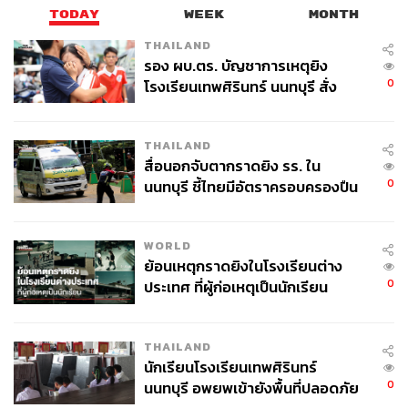
TODAY
WEEK
MONTH
TAGS:
สุรพล โอภาสเสถียร
NPL
บริษัท ข้อมูลเครดิตแห่งชาติ จำกัด (เครดิตบูโร)
THAILAND
หนี้บัตรเครดิต
หนี้เสีย
รอง ผบ.ตร. บัญชาการเหตุยิง
0
โรงเรียนเทพศิรินทร์ นนทบุรี สั่ง
ค้นหา 2 รอบยืนยันไร้คนติดค้าง พบ
ศพปู่-ย่าที่บ้านพักผู้ก่อเหตุ
THAILAND
สื่อนอกจับตากราดยิง รร. ใน
0
นนทบุรี ชี้ไทยมีอัตราครอบครองปืน
สูงในระดับต้นของภูมิภาค
9.3K
WORLD
ย้อนเหตุกราดยิงในโรงเรียนต่าง
0
ประเทศ ที่ผู้ก่อเหตุเป็นนักเรียน
ABOUT THE AUTHOR
วาราดา ทองจำนงค์
Content Creator สำนักข่าว THE
THAILAND
STANDARD WEALTH
นักเรียนโรงเรียนเทพศิรินทร์
0
นนทบุรี อพยพเข้ายังพื้นที่ปลอดภัย