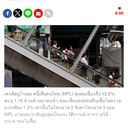
9.3K
เครดิตบูโรเผย หนี้เสียคนไทย (NPL) พุ่งต่อเนื่องถึง 12.2%
ทะลุ 1.15 ล้านล้านบาทแล้ว ขณะที่ยอดปล่อยสินเชื่อโดยรวม
บวกเพียง 1.3% เท่านั้นในไตรมาส 2 จับตาไตรมาส 3 ยอด
NPL อาจแตะระดับสูงสุดเป็นประวัติการณ์ หากรายได้
ประชาชนไม่ฟื้น