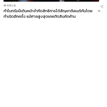
WORLD
ทำไมทรัมป์เดินหน้าจำกัดสิทธิการได้สัญชาติอเมริกันโดย
...
กำเนิดอีกครั้ง แม้ศาลสูงสุดเคยตัดสินคัดค้าน
News
Wealth
Pop
Podcast
Video
Now
Opinion
Careers
Events
Privacy
About
Contact
Policy
FOR
ADVERTISING
MEMBERSHIP