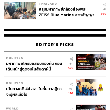
THAILAND
สรุปมหากาพย์กล้องส่องพระ
369
ZEISS Blue Marine จากสัญญา
ผลิต 8.3 ล้าน สู่ข้อพิพาท ‘มา
เวลล์ฯ’ ฟ้อง ‘โทน บางแค’ ผิดนัด
จ่ายหนี้-แอบระบุแบรนด์
EDITOR'S PICKS
POLITICS
มหากาพย์โกงข้อสอบท้องถิ่น ก่อน
525
เดินหน้าสู่จุดจบในสัปดาห์นี้
POLITICS
เส้นทางคดี 44 สส. ในชั้นศาลฎีกา
176
จะรู้ผลเมื่อไร
WORLD