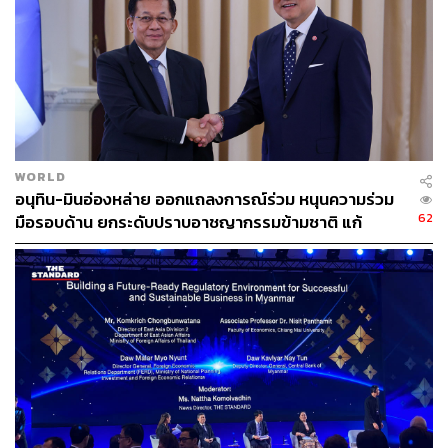
WORLD
อนุทิน-มินอ่องหล่าย ออกแถลงการณ์ร่วม หนุนความร่วม
62
มือรอบด้าน ยกระดับปราบอาชญากรรมข้ามชาติ แก้
ปัญหาหมอกควัน-มลพิษทางน้ำ