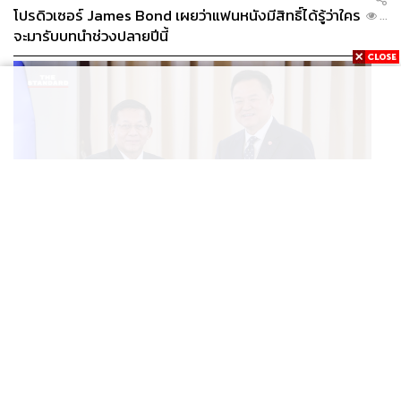
โปรดิวเซอร์ James Bond เผยว่าแฟนหนังมีสิทธิ์ได้รู้ว่าใคร
...
จะมารับบทนำช่วงปลายปีนี้
WORLD
อนุทิน-มินอ่องหล่าย ออกแถลงการณ์ร่วม หนุนความร่วม
...
มือรอบด้าน ยกระดับปราบอาชญากรรมข้ามชาติ แก้ปัญหา
หมอกควัน-มลพิษทางน้ำ