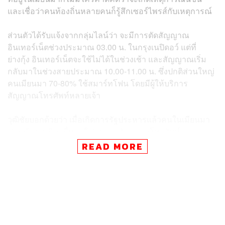
และเชื่อว่าคนท้องถิ่นหลายคนก็รู้สึกเซอร์ไพรส์กับเหตุการณ์
ส่วนตัวได้รับแจ้งจากกลุ่มไลน์ว่า จะมีการตัดสัญญาณ
อินเทอร์เน็ตช่วงประมาณ 03.00 น. ในกรุงเนปิดอว์ แต่ที่
ย่างกุ้ง อินเทอร์เน็ตจะใช้ไม่ได้ในช่วงเช้า และสัญญาณเริ่ม
กลับมาในช่วงสายประมาณ 10.00-11.00 น. ซึ่งปกติส่วนใหญ่
คนเมียนมา 70-80% ใช้สมาร์ทโฟน โดยมีผู้ให้บริการ
สัญญาณโทรศัพท์หลายเจ้า
วุฒิชัยบอกด้วยว่า เมื่อเกิดการรัฐประหารแล้วคนในเมียนมา
ค่อนข้างแพนิก (ตื่นตกใจ) เพราะสัญญาณโทรศัพท์และ
อินเทอร์เน็ตใช้ไม่ได้ ไม่เคยเจอเหตุการณ์แบบนี้มาก่อน คนก็
READ MORE
แห่ไปถอนเงินสดที่ธนาคาร และเริ่มกักตุนอาหาร เพราะไม่รู้
ว่าจะเกิดอะไรขึ้นบ้างในอีก 2-3 วันข้างหน้า
ส่วนการประท้วงต่อต้าน วุฒิชัยบอกว่ายังไม่เห็นชัด อาจจะมี
กลุ่มที่ออกมาเคลื่อนไหวบ้าง แต่ตำรวจยังควบคุม
สถานการณ์ได้