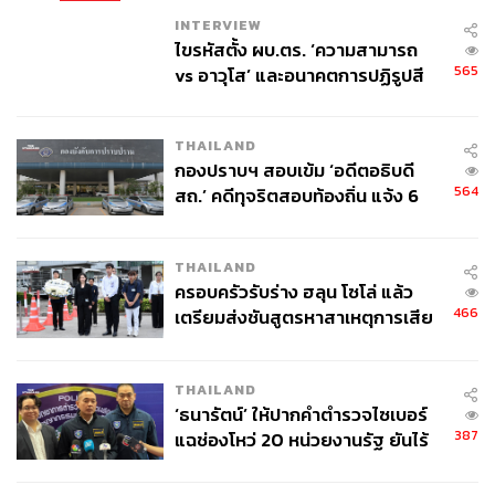
INTERVIEW
ไขรหัสตั้ง ผบ.ตร. ‘ความสามารถ
565
vs อาวุโส’ และอนาคตการปฏิรูปสี
กากี กับ พล.ต.อ. เอก อังสนานนท์
THAILAND
กองปราบฯ สอบเข้ม ‘อดีตอธิบดี
564
สถ.’ คดีทุจริตสอบท้องถิ่น แจ้ง 6
ข้อหาหนัก จ่อชง ป.ป.ช. 12 ส.ค. นี้
THAILAND
ครอบครัวรับร่าง ฮลุน โซโล่ แล้ว
466
เตรียมส่งชันสูตรหาสาเหตุการเสีย
ชีวิต
THAILAND
‘ธนารัตน์’ ให้ปากคำตำรวจไซเบอร์
387
แฉช่องโหว่ 20 หน่วยงานรัฐ ยันไร้
นัยทางการเมือง