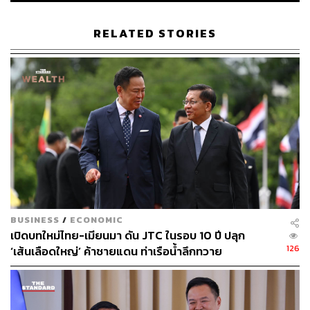
RELATED STORIES
56
ABOUT THE AUTHOR
พลวุฒิ สงสกุล
Content creator การเมือง ประจำสำนักข่าว
THE STANDARD
BUSINESS
/
ECONOMIC
เปิดบทใหม่ไทย-เมียนมา ดัน JTC ในรอบ 10 ปี ปลุก
126
‘เส้นเลือดใหญ่’ ค้าชายแดน ท่าเรือน้ำลึกทวาย