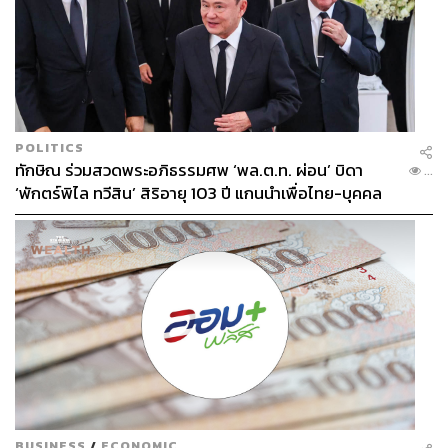
POLITICS
ทักษิณ ร่วมสวดพระอภิธรรมศพ ‘พล.ต.ท. ผ่อน’ บิดา
...
‘พักตร์พิไล ทวีสิน’ สิริอายุ 103 ปี แกนนำเพื่อไทย-บุคคล
หลากวงการร่วมอาลัย
BUSINESS
/
ECONOMIC