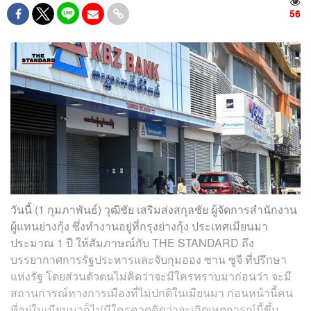
56
วันนี้ (1 กุมภาพันธ์) วุฒิชัย เสริมส่งสกุลชัย ผู้จัดการสำนักงาน
ผู้แทนย่างกุ้ง ซึ่งทำงานอยู่ที่กรุงย่างกุ้ง ประเทศเมียนมา
ประมาณ 1 ปี ให้สัมภาษณ์กับ THE STANDARD ถึง
บรรยากาศการรัฐประหารและจับกุมออง ซาน ซูจี ที่ปรึกษา
แห่งรัฐ โดยส่วนตัวตนไม่คิดว่าจะมีใครทราบมาก่อนว่า จะมี
สถานการณ์ทางการเมืองที่ไม่ปกติในเมียนมา ก่อนหน้านี้คน
ที่อยู่ในเมียนมาก็ไม่มีใครคาดคิดว่าจะเกิดเหตุการณ์นี้ขึ้น