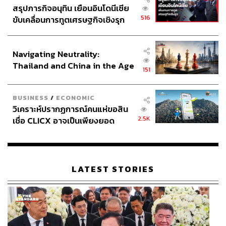
สรุปภารกิจอนุทิน เยือนอินโดนีเซีย
516
ขับเคลื่อนการทูตเศรษฐกิจเชิงรุก
ประกาศหุ้นส่วนยุทธศาสตร์ไทย –
อินโดนีเซีย
Navigating Neutrality:
Thailand and China in the Age
151
of a New Global Order
BUSINESS
/
ECONOMIC
วิเคราะห์ปรากฏการณ์คนแห่ขอสิน
2.5K
เชื่อ CLICX อาจเป็นเพียงยอด
ภูเขาน้ำแข็ง ของปัญหาหนี้ครัว
เรือนไทยที่ถูกซุกไว้
LATEST STORIES