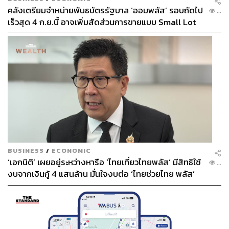
คลังเตรียมจำหน่ายพันธบัตรรัฐบาล ‘ออมพลัส’ รอบถัดไป
...
เร็วสุด 4 ก.ย.นี้ อาจเพิ่มสัดส่วนการขายแบบ Small Lot
First มากขึ้น
BUSINESS
/
ECONOMIC
‘เอกนิติ’ เผยอยู่ระหว่างหารือ ‘ไทยเที่ยวไทยพลัส’ มีสิทธิใช้
...
งบจากเงินกู้ 4 แสนล้าน มั่นใจงบต่อ ‘ไทยช่วยไทย พลัส’
เฟส 2 มีเพียงพอ