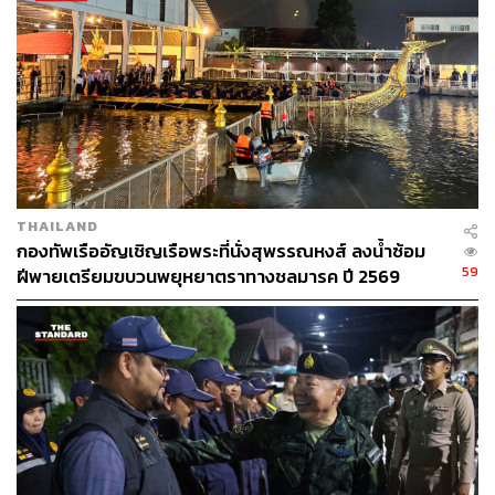
THAILAND
กองทัพเรืออัญเชิญเรือพระที่นั่งสุพรรณหงส์ ลงน้ำซ้อม
59
ฝีพายเตรียมขบวนพยุหยาตราทางชลมารค ปี 2569