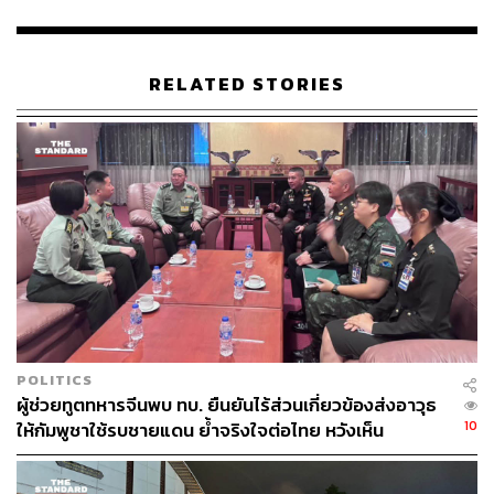
ส่วน รองรับสถานการณ์ด้านความมั่นคงและภัยพิบัติในพื้นที่
ชายแดนต่อไป
RELATED STORIES
TAGS:
Cambodia
กองทัพเรือ
กองทัพบก
ตราด
ไพโรจน์ เฟื่องจันทร์
ริชฌา สุขสุวานนท์
จันทบุรี
111
POLITICS
ABOUT THE AUTHOR
ผู้ช่วยทูตทหารจีนพบ ทบ. ยืนยันไร้ส่วนเกี่ยวข้องส่งอาวุธ
10
ให้กัมพูชาใช้รบชายแดน ย้ำจริงใจต่อไทย หวังเห็น
THE STANDARD TEAM
ทางออกสันติวิธี
กองบรรณาธิการ THE STANDARD