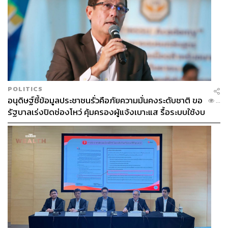
POLITICS
อนุดิษฐ์ชี้ข้อมูลประชาชนรั่วคือภัยความมั่นคงระดับชาติ ขอ
...
รัฐบาลเร่งปิดช่องโหว่ คุ้มครองผู้แจ้งเบาะแส รื้อระบบใช้งบ
ไซเบอร์