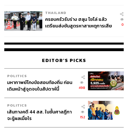
โลกภายใน 6 วัน
THAILAND
ครอบครัวรับร่าง ฮลุน โซโล่ แล้ว
0
เตรียมส่งชันสูตรหาสาเหตุการเสีย
ชีวิต
EDITOR'S PICKS
POLITICS
มหากาพย์โกงข้อสอบท้องถิ่น ก่อน
498
เดินหน้าสู่จุดจบในสัปดาห์นี้
POLITICS
เส้นทางคดี 44 สส. ในชั้นศาลฎีกา
152
จะรู้ผลเมื่อไร