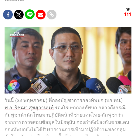
111
วันนี้ (22 พฤษภาคม) ที่กองบัญชาการกองทัพบก (บก.ทบ.)
พ.อ. ริชฌา สุขสุวานนท์
รองโฆษกกองทัพบก กล่าวถึงกรณี
กัมพูชานำนักโทษมาปฏิบัติหน้าที่ชายแดนไทย-กัมพูชาว่า
จากการตรวจสอบข้อมูลในปัจจุบัน กองกำลังป้องกันชายแดน
กองทัพบกยังไม่ได้รับรายงานการเข้ามาปฏิบัติงานของกลุ่ม