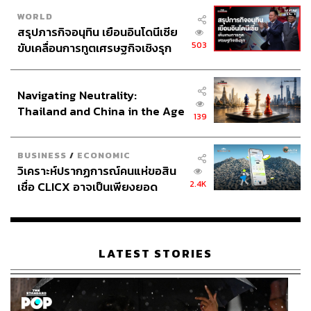
WORLD
สรุปภารกิจอนุทิน เยือนอินโดนีเซีย
503
ขับเคลื่อนการทูตเศรษฐกิจเชิงรุก
ประกาศหุ้นส่วนยุทธศาสตร์ไทย –
อินโดนีเซีย
Navigating Neutrality:
Thailand and China in the Age
139
of a New Global Order
BUSINESS
/
ECONOMIC
วิเคราะห์ปรากฏการณ์คนแห่ขอสิน
2.4K
เชื่อ CLICX อาจเป็นเพียงยอด
ภูเขาน้ำแข็ง ของปัญหาหนี้ครัว
เรือนไทยที่ถูกซุกไว้
LATEST STORIES