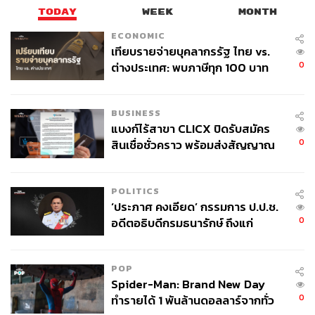
TODAY
WEEK
MONTH
ECONOMIC
เทียบรายจ่ายบุคลากรรัฐ ไทย vs.
0
ต่างประเทศ: พบภาษีทุก 100 บาท
ของคนไทยใช้ไปกับข้าราชการเฉียด
40 บาท
BUSINESS
แบงก์ไร้สาขา CLICX ปิดรับสมัคร
0
สินเชื่อชั่วคราว พร้อมส่งสัญญาณ
เตือนกลุ่มกู้เงินผิดวัตถุประสงค์-ให้
ข้อมูลเท็จ เตรียมดำเนินคดีเด็ดขาด
POLITICS
‘ประภาศ คงเอียด’ กรรมการ ป.ป.ช.
0
อดีตอธิบดีกรมธนารักษ์ ถึงแก่
อนิจกรรม
POP
Spider-Man: Brand New Day
0
ทำรายได้ 1 พันล้านดอลลาร์จากทั่ว