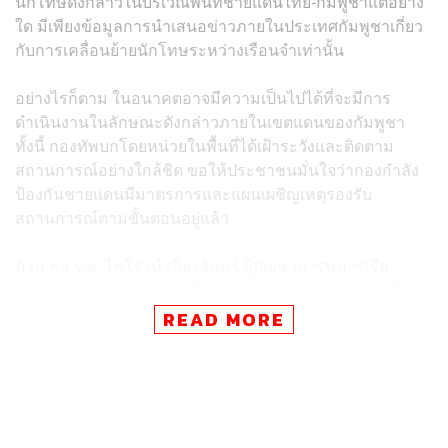
นักโทษดังกล่าวในบริเวณพื้นที่ชายแดนไทย-กัมพูชาแต่อย่าง
ใด มีเพียงข้อมูลการนำเสนอข่าวภายในประเทศกัมพูชาเกี่ยว
กับการเคลื่อนย้ายนักโทษระหว่างเรือนจำเท่านั้น
อย่างไรก็ตาม ในอนาคตอาจมีความเป็นไปได้ที่จะมีการ
ดำเนินงานในลักษณะดังกล่าวภายในเขตแดนของกัมพูชา
ทั้งนี้ กองทัพบกโดยหน่วยในพื้นที่ได้เฝ้าระวังและติดตาม
สถานการณ์อย่างใกล้ชิด ขอให้ประชาชนมั่นใจว่ากองกำลัง
ป้องกันชายแดนมีมาตรการและแผนเผชิญเหตุรองรับ
สถานการณ์ตามขั้นตอนอยู่แล้ว
ด้าน พล.ร.อ. ไพโรจน์ เฟื่องจันทร์ ผู้บัญชาการทหารเรือ
(ผบ.ทร.) กล่าวถึงความเคลื่อนไหวของทหารกัมพูชา เคลื่อน
ย้ายกำลังบริเวณชายแดนจังหวัดตราด ว่า กองทัพเรือมีการเต
READ MORE
รียมกำลังและซักซ้อมอย่างต่อเนื่อง เพื่อรองรับทั้ง
สถานการณ์ด้านความมั่นคงและภัยพิบัติ โดยเฉพาะพื้นที่
ชายแดนและชายฝั่งทะเล ซึ่งต้องเฝ้าระวังอย่างใกล้ชิด ยัน
ดูแลพื้นที่แนวชายแดนเข้ม ทั้งการรักษาแนวและตรวจการณ์
ในพื้นที่วางกำลัง พร้อมเตรียมรับทุกสถานการณ์ ทั้งการฝึก