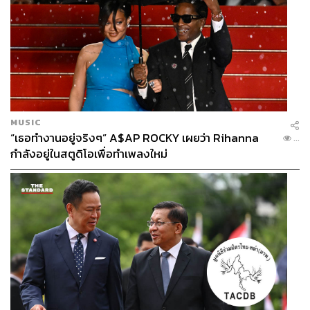
MUSIC
“เธอทำงานอยู่จริงๆ” A$AP ROCKY เผยว่า Rihanna
...
กำลังอยู่ในสตูดิโอเพื่อทำเพลงใหม่