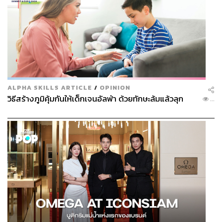
ALPHA SKILLS ARTICLE
/
OPINION
วิธีสร้างภูมิคุ้มกันให้เด็กเจนอัลฟ่า ด้วยทักษะล้มแล้วลุก
...