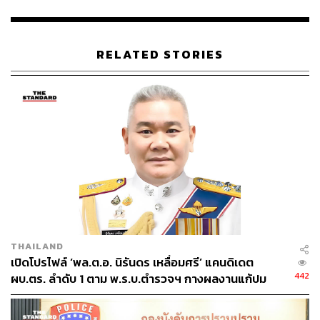
RELATED STORIES
208
ABOUT THE AUTHOR
THE STANDARD TEAM
กองบรรณาธิการ THE STANDARD
ABOUT THE PHOTOGRAPHER
ฐานิส สุดโต
บรรณาธิการภาพ ประจำสำนักข่าว THE
STANDARD
THAILAND
เปิดโปรไฟล์ ‘พล.ต.อ. นิรันดร เหลื่อมศรี’ แคนดิเดต
442
ผบ.ตร. ลำดับ 1 ตาม พ.ร.บ.ตำรวจฯ กางผลงานแก้ปม
สอบสวน-ปราบอาชญากรรมปี 2569