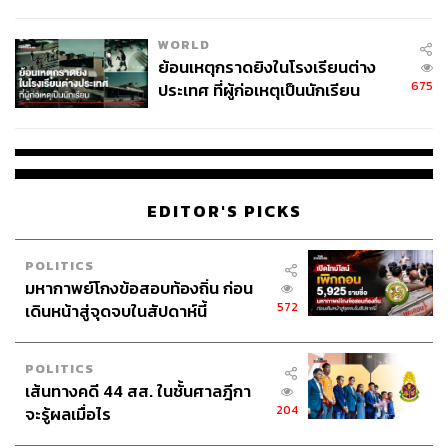
สอบปมขโมยปืนปู่ก่อเหตุ
WORLD
ย้อนเหตุกราดยิงในโรงเรียนต่าง
675
ประเทศ ที่ผู้ก่อเหตุเป็นนักเรียน
EDITOR'S PICKS
POLITICS
มหากาพย์โกงข้อสอบท้องถิ่น ก่อน
572
เดินหน้าสู่จุดจบในสัปดาห์นี้
POLITICS
เส้นทางคดี 44 สส. ในชั้นศาลฎีกา
204
จะรู้ผลเมื่อไร