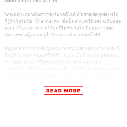
ติดที่เป็นอันตรายต่อสุขภาพ
โดยเฉพาะอย่างยิ่งสารฟอร์มาลดีไฮด์ (Formaldehyde) หรือ
ที่รู้จักกันในชื่อ ‘น้ำยาดองศพ’ ซึ่งเป็นสารเคมีอันตรายที่ปล่อย
ออกมาในระหว่างการใช้บุหรี่ไฟฟ้า ก่อให้เกิดอันตรายต่อ
สุขภาพของผู้สูบและผู้ได้รับละอองไอจากบุหรี่ไฟฟ้า
อนุกูลกล่าวว่า จากข้อมูลพบเยาวชนไทยอายุระหว่าง 6-30 ปี
มีพฤติกรรมการสูบบุหรี่ไฟฟ้า 18.6% เมื่อจำแนกตามเพศพบ
ว่า เพศชายสูบบุหรี่ไฟฟ้าสูงที่สุด 21.49% รองลงมา
LGBTQIA+ 19.73% และเพศหญิง 16.22% เมื่อสอบถามเกี่ยว
กับความรู้ความเข้าใจของเยาวชนพบว่า มีความเข้าใจผิด
เกี่ยวกับบุหรี่ไฟฟ้า คือเข้าใจว่าการสูบบุหรี่ไฟฟ้าทำให้
สามารถเลิกบุหรี่มวนได้ 61.23% เข้าใจว่านิโคตินส่งผลดีต่อ
READ MORE
ร่างกาย 51.19% เข้าใจว่าน้ำยาของบุหรี่ไฟฟ้าไม่มีส่วนผสม
ของนิโคติน 26.28% เข้าใจว่าบุหรี่ไฟฟ้าไม่ใช่สิ่งผิดกฎหมาย
23.28% และเข้าใจว่าควันบุหรี่ไฟฟ้าไม่มีอันตราย 12.53%
นอกจากนี้เยาวชนยังมีความเชื่อว่าบุหรี่ไฟฟ้าอันตรายน้อย
กว่าบุหรี่มวน 50.2% อีกด้วย