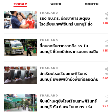
TODAY
WEEK
MONTH
THAILAND
รอง ผบ.ตร. บัญชาการเหตุยิง
1.4K
โรงเรียนเทพศิรินทร์ นนทบุรี สั่ง
ค้นหา 2 รอบยืนยันไร้คนติดค้าง พบ
ศพปู่-ย่าที่บ้านพักผู้ก่อเหตุ
THAILAND
สื่อนอกจับตากราดยิง รร. ใน
1.3K
นนทบุรี ชี้ไทยมีอัตราครอบครองปืน
สูงในระดับต้นของภูมิภาค
THAILAND
นักเรียนโรงเรียนเทพศิรินทร์
840
นนทบุรี อพยพเข้ายังพื้นที่ปลอดภัย
ชั่วคราว หลังเหตุใช้อาวุธปืนภายใน
โรงเรียนคลี่คลาย
THAILAND
คืบหน้าเหตุยิงโรงเรียนเทพศิรินทร์
687
นนทบุรี ดับ 6 ศพ โฆษก ตร. เร่ง