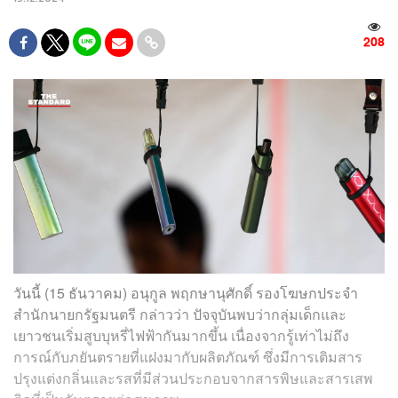
208
วันนี้ (15 ธันวาคม) อนุกูล พฤกษานุศักดิ์ รองโฆษกประจำ
สำนักนายกรัฐมนตรี กล่าวว่า ปัจจุบันพบว่ากลุ่มเด็กและ
เยาวชนเริ่มสูบบุหรี่ไฟฟ้ากันมากขึ้น เนื่องจากรู้เท่าไม่ถึง
การณ์กับภยันตรายที่แฝงมากับผลิตภัณฑ์ ซึ่งมีการเติมสาร
ปรุงแต่งกลิ่นและรสที่มีส่วนประกอบจากสารพิษและสารเสพ