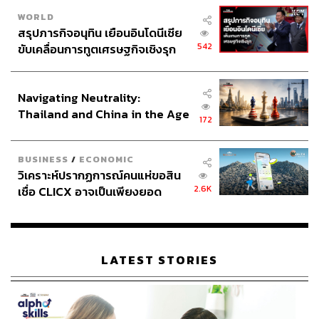
WORLD
สรุปภารกิจอนุทิน เยือนอินโดนีเซีย
542
ขับเคลื่อนการทูตเศรษฐกิจเชิงรุก
ประกาศหุ้นส่วนยุทธศาสตร์ไทย –
อินโดนีเซีย
Navigating Neutrality:
Thailand and China in the Age
172
of a New Global Order
BUSINESS
/
ECONOMIC
วิเคราะห์ปรากฏการณ์คนแห่ขอสิน
2.6K
เชื่อ CLICX อาจเป็นเพียงยอด
ภูเขาน้ำแข็ง ของปัญหาหนี้ครัว
เรือนไทยที่ถูกซุกไว้
LATEST STORIES