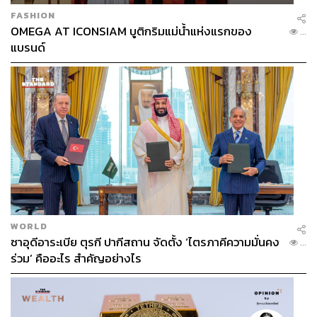
FASHION
OMEGA AT ICONSIAM บูติกริมแม่น้ำแห่งแรกของ
...
แบรนด์
WORLD
ซาอุดีอาระเบีย ตุรกี ปากีสถาน จัดตั้ง ‘ไตรภาคีความมั่นคง
...
ร่วม’ คืออะไร สำคัญอย่างไร