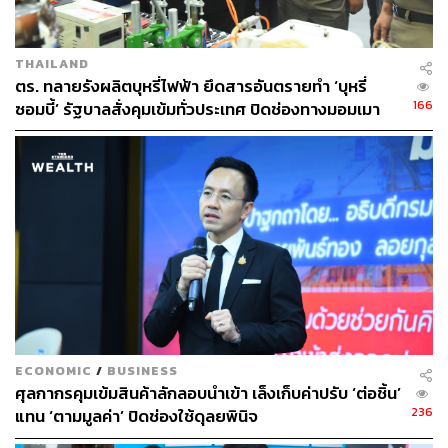
THAILAND
ตร. ทลายรังผลิตบุหรี่ไฟฟ้า ยึดสารอันตรายทำ ‘บุหรี่
166
ซอมบี้’ รัฐบาลสั่งคุมเข้มทั่วประเทศ ปิดช่องทางมอมเมา
เยาวชน
ECONOMIC
/
BUSINESS
ศุลกากรคุมเข้มสินค้าลักลอบนำเข้า เล็งเก็บค่าปรับ ‘ต่อชิ้น’
236
แทน ‘ตามมูลค่า’ ปิดช่องใช้ดุลยพินิจ