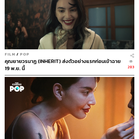
FILM
/
POP
คุณยายวรนาฏ (INHERIT) ส่งตัวอย่างแรกก่อนเข้าฉาย
283
19 พ.ย. นี้