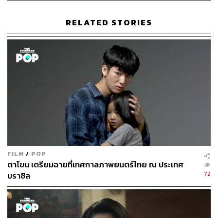
ขัติยา ฤทธิรุตม์
Content Creator (Thai Culture) - THE
STANDARD POP
RELATED STORIES
FILM
/
POP
ตาโขน เตรียมฉายที่เทศกาลภาพยนตร์ไทย ณ ประเทศ
72
บราซิล