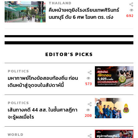
THAILAND
คืบหน้าเหตุยิงโรงเรียนเทพศิรินทร์
692
นนทบุรี ดับ 6 ศพ โฆษก ตร. เร่ง
สอบปมขโมยปืนปู่ก่อเหตุ
EDITOR'S PICKS
POLITICS
มหากาพย์โกงข้อสอบท้องถิ่น ก่อน
573
เดินหน้าสู่จุดจบในสัปดาห์นี้
POLITICS
เส้นทางคดี 44 สส. ในชั้นศาลฎีกา
208
จะรู้ผลเมื่อไร
WORLD