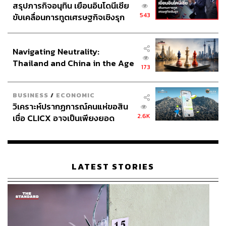
สรุปภารกิจอนุทิน เยือนอินโดนีเซีย
543
ขับเคลื่อนการทูตเศรษฐกิจเชิงรุก
ประกาศหุ้นส่วนยุทธศาสตร์ไทย –
อินโดนีเซีย
Navigating Neutrality:
Thailand and China in the Age
173
of a New Global Order
BUSINESS
/
ECONOMIC
วิเคราะห์ปรากฏการณ์คนแห่ขอสิน
2.6K
เชื่อ CLICX อาจเป็นเพียงยอด
ภูเขาน้ำแข็ง ของปัญหาหนี้ครัว
เรือนไทยที่ถูกซุกไว้
LATEST STORIES