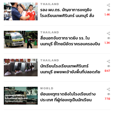
THAILAND
รอง ผบ.ตร. บัญชาการเหตุยิง
1.4K
โรงเรียนเทพศิรินทร์ นนทบุรี สั่ง
ค้นหา 2 รอบยืนยันไร้คนติดค้าง พบ
ศพปู่-ย่าที่บ้านพักผู้ก่อเหตุ
THAILAND
สื่อนอกจับตากราดยิง รร. ใน
1.3K
นนทบุรี ชี้ไทยมีอัตราครอบครองปืน
สูงในระดับต้นของภูมิภาค
THAILAND
นักเรียนโรงเรียนเทพศิรินทร์
847
นนทบุรี อพยพเข้ายังพื้นที่ปลอดภัย
ชั่วคราว หลังเหตุใช้อาวุธปืนภายใน
โรงเรียนคลี่คลาย
WORLD
ย้อนเหตุกราดยิงในโรงเรียนต่าง
778
ประเทศ ที่ผู้ก่อเหตุเป็นนักเรียน