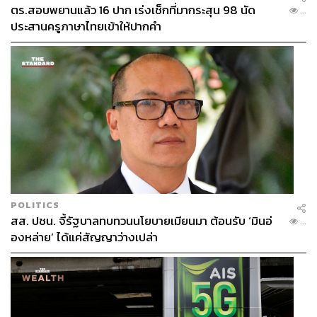
ตร.สอบพยานแล้ว 16 ปาก เร่งเช็กที่มากระสุน 98 นัด
...
ประสานครูภาษาไทยเข้าให้ปากคำ
POLITICS
สส. ปชน. จี้รัฐบาลทบทวนนโยบายเมียนมา ต้อนรับ ‘มินอ่
...
องหล่าย’ ได้แค่สัญญาว่างเปล่า