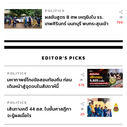
รวมกับผลงานที่ดีกว่าคาดในไตรมาส 1 แล้ว) กรณีที่ 2 หาก
โรงเรียนคลี่คลาย
ความขัดแย้งยืดเยื้อไปจนถึงช่วงสิ้นปีนี้ คาดว่า GDP จะขยาย
POLITICS
ผลชันสูตร 8 ศพ เหตุยิงใน รร.
ตัวเหลือเพียง 1.0% ส่วนกรณีที่ 3 หากสถานการณ์ยืดเยื้อข้าม
759
เทพศิรินทร์ นนทบุรี พบกระสุนเข้า
ปี ไปถึงครึ่งแรกของปี 2570 คาดว่า GDP ปีนี้จะเติบโตเพียง
จุดสำคัญ ‘ศีรษะ-หน้าอก’ ครูถูกยิง
0.8%
4 นัด จากระยะไกล
EDITOR'S PICKS
สามารถติดตาม THE STANDARD WEALTH
ผ่านแอปพลิเคชันต่างๆ ที่คุณสะดวกหรือใช้งานอยู่แล้วได้เลย
POLITICS
มหากาพย์โกงข้อสอบท้องถิ่น ก่อน
575
เดินหน้าสู่จุดจบในสัปดาห์นี้
POLITICS
TAGS:
เศรษฐกิจไทย
GDP
ตะวันออกกลาง
เส้นทางคดี 44 สส. ในชั้นศาลฎีกา
ดนุชา พิชยนันท์
สินเชื่อ SME
211
จะรู้ผลเมื่อไร