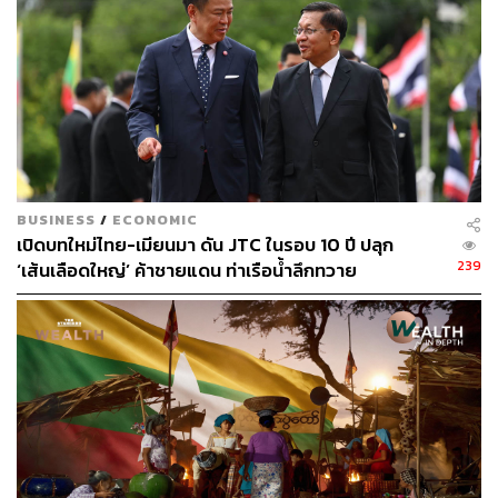
คงประมาณการ GDP ปีนี้ไว้ที่ 2.0% (ค่ากลาง)
ดนุชากล่าวต่อว่า สำหรับคาดการณ์เศรษฐกิจไทยในปี 2569
คาดว่าจะขยายตัวในช่วง 1.5 – 2.5% (ค่ากลาง 2.0%) นับเป็น
ตัวเลขที่ไม่เปลี่ยนแปลงจาก คาดการณ์เดิม (ณ 16 ก.พ. 69)
BUSINESS
/
ECONOMIC
โดยคาดหวังแรงสนับสนุนจากการส่งออกที่คาดว่าจะขยาย
เปิดบทใหม่ไทย-เมียนมา ดัน JTC ในรอบ 10 ปี ปลุก
ตัว 9.6% การลงทุนภาคเอกชนและรัฐ การบริโภคภาค
239
‘เส้นเลือดใหญ่’ ค้าชายแดน ท่าเรือน้ำลึกทวาย
เอกชน รวมถึงการเบิกจ่ายงบประมาณจากภาครัฐที่เพิ่มขึ้น