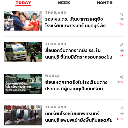
200,000 ล้านบาท ถูกอัดฉีดเข้าสู่ระบบเศรษฐกิจภายในปีนี้
TODAY
WEEK
MONTH
ซึ่งประเมินว่าจะส่งผลให้เศรษฐกิจ (GDP) โตเพิ่มขึ้นได้
THAILAND
ประมาณ 0.4%
รอง ผบ.ตร. บัญชาการเหตุยิง
1.5K
โรงเรียนเทพศิรินทร์ นนทบุรี สั่ง
ดนุชากล่าวต่อว่า เม็ดเงินส่วนนี้น่าจะเข้าไปช่วยให้ประชาชน
ค้นหา 2 รอบยืนยันไร้คนติดค้าง พบ
ยังมีกำลังซื้อสำหรับการใช้จ่ายในชีวิตประจำวันต่อไปได้ ใน
ศพปู่-ย่าที่บ้านพักผู้ก่อเหตุ
ช่วงที่ราคาสินค้าปรับตัวสูงขึ้น โดยแม้มาตรการนี้จะไม่ได้
THAILAND
ช่วยลดอัตราเงินเฟ้อโดยตรง แต่ก็ถือเป็นการช่วยเหลือที่
สื่อนอกจับตากราดยิง รร. ใน
จำเป็น
1.4K
นนทบุรี ชี้ไทยมีอัตราครอบครองปืน
สูงในระดับต้นของภูมิภาค
WORLD
เปิด 3 ฉากทัศน์ผลกระทบจากความขัดแย้งใน
ย้อนเหตุกราดยิงในโรงเรียนต่าง
1K
ตะวันออกกลาง
ประเทศ ที่ผู้ก่อเหตุเป็นนักเรียน
ดนุชา กล่วาว่า สภาพัฒน์ได้ประเมินฉากทัศน์ (Scenarios)
THAILAND
ต่อการเติบโตของ GDP ปี 2569 ไว้ 3 กรณี (Scenarios)
นักเรียนโรงเรียนเทพศิรินทร์
ได้แก่ กรณีที่ 1 (Base Case) หากความขัดแย้งยุติลงภายใน
885
นนทบุรี อพยพเข้ายังพื้นที่ปลอดภัย
ช่วงครึ่งปีแรก คาดว่า GDP ปีนี้จะขยายตัวได้ 2.0% (ผนวก
ชั่วคราว หลังเหตุใช้อาวุธปืนภายใน