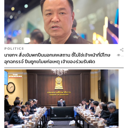
POLITICS
นายกฯ สั่งเข้มพกปืนนอกเคหสถาน ชี้ไม่ใช่เจ้าหน้าที่มีโทษ
...
อุกฉกรรจ์ ปืนถูกขโมยก่อเหตุ เจ้าของร่วมรับผิด