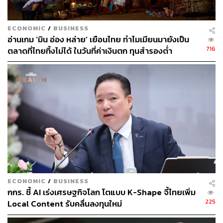
ECONOMIC
/
BUSINESS
อ่านเกม ‘มิน อ่อง หล่าย’ เยือนไทย ทำไมเมียนมายังเป็น
716
ตลาดที่ไทยทิ้งไม่ได้ ในวันที่ค่าเงินตก ทุนสำรองต่ำ
การปรับประมาณการใหม่ครั้งนี้ ยังได้รวมผลของ (1) การ
ขยายตัวดีกว่าที่คาดในไตรมาส 1/2569 (2) แรงสนับสนุนจาก
งบประมาณภายใต้ พ.ร.ก. กู้เงินฯ เพื่อแก้ปัญหาวิกฤตพลังงาน
และ (3) ผลกระทบจากความขัดแย้งในตะวันออกกลางเอาไว้
แล้ว
อย่างไรก็ตาม ประมาณการดังกล่าวยังมีข้อจำกัดและปัจจัย
เสี่ยง ได้แก่ ความยืดเยื้อของสถานการณ์ความขัดแย้งใน
ตะวันออกกลาง ความเสี่ยงจากการชะลอตัวลงของเศรษฐกิจ
และการค้าโลก และความผันผวนในตลาดเงินตลาดทุน ภาระ
หนี้สินภาคครัวเรือนอยู่ในระดับสูงและคุณภาพสินเชื่อ SME
ECONOMIC
/
BUSINESS
ด้อยลง ความผันผวนของสภาพภูมิอากาศที่มีแนวโน้มรุนแรง
กกร. ชี้ AI เร่งเศรษฐกิจโลก โตแบบ K-Shape จี้ไทยเพิ่ม
และส่งผลกระทบต่อกิจกรรมทางเศรษฐกิจโดยเฉพาะภาค
225
Local Content รับคลื่นลงทุนใหม่
เกษตรมากขึ้น