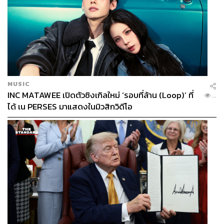
MUSIC
INC MATAWEE เปิดตัวซิงเกิลใหม่ ‘รอบที่ล้าน (Loop)’ ที่
...
ได้ เน PERSES มาแสดงในมิวสิกวิดีโอ