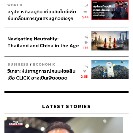
WORLD
สรุปภารกิจอนุทิน เยือนอินโดนีเซีย
544
ขับเคลื่อนการทูตเศรษฐกิจเชิงรุก
ประกาศหุ้นส่วนยุทธศาสตร์ไทย –
อินโดนีเซีย
729
Navigating Neutrality:
Thailand and China in the Age
175
of a New Global Order
ABOUT THE AUTHOR
BUSINESS
/
ECONOMIC
วาราดา ทองจำนงค์
วิเคราะห์ปรากฏการณ์คนแห่ขอสิน
Content Creator สำนักข่าว THE
2.6K
เชื่อ CLICX อาจเป็นเพียงยอด
STANDARD WEALTH
ภูเขาน้ำแข็ง ของปัญหาหนี้ครัว
เรือนไทยที่ถูกซุกไว้
ABOUT THE PHOTOGRAPHER
ฐานิส สุดโต
LATEST STORIES
บรรณาธิการภาพ ประจำสำนักข่าว THE
STANDARD