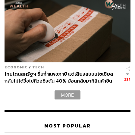
ECONOMIC
/
TECH
ไทยโดนสหรัฐฯ ขึ้นกำแพงภาษี แต่เสียงลบบนโซเชียล
237
กลับไม่ได้วิ่งไปที่วอชิงตัน 40% ย้อนกลับมาที่สินค้าจีน
ราคาถูกที่ทะลักจน SME ไทยสู้ไม่ไหว
คาดพ.ร.ก.กู้เงินฯ กระตุ้น GDP ไทยได้ 0.4% ในปีนี้
MORE
ดนุชาเปิดเผยอีกว่า คาดการณ์ GDP ปีนี้ได้รวม ผลจาก
พ.ร.ก.กู้เงินฯ วงเงิน 4 แสนล้านบาทเข้าไปแล้ว โดยใน
MOST POPULAR
สมมติฐานปัจจุบันคาดว่า จะมีเม็ดเงินประมาณ 170,000 –