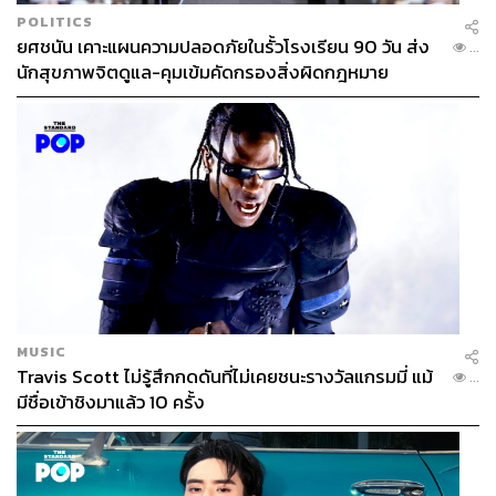
POLITICS
ยศชนัน เคาะแผนความปลอดภัยในรั้วโรงเรียน 90 วัน ส่ง
...
นักสุขภาพจิตดูแล-คุมเข้มคัดกรองสิ่งผิดกฎหมาย
MUSIC
Travis Scott ไม่รู้สึกกดดันที่ไม่เคยชนะรางวัลแกรมมี่ แม้
...
มีชื่อเข้าชิงมาแล้ว 10 ครั้ง