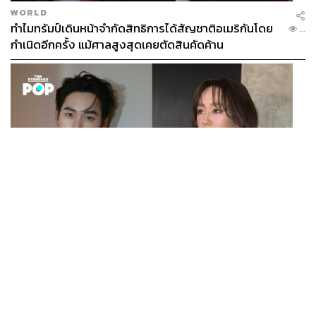
WORLD
ทำไมทรัมป์เดินหน้าจำกัดสิทธิการได้สัญชาติอเมริกันโดย
...
กำเนิดอีกครั้ง แม้ศาลสูงสุดเคยตัดสินคัดค้าน
ENTERTAINMENT
เก้า นพเก้า และ พาย รินรดา เตรียมร่วมงานกันใน ‘รสกาล
...
Enchanted Taste In Time’