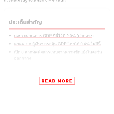
ประเด็นสำคัญ
คงประมาณการ GDP ปีนี้ไว้ที่ 2.0% (ค่ากลาง)
คาดพ.ร.ก.กู้เงินฯ กระตุ้น GDP ไทยได้ 0.4% ในปีนี้
เปิด 3 ฉากทัศน์ผลกระทบจากความขัดแย้งในตะวัน
ออกกลาง
READ MORE
วันนี้ (18 พฤศจิกายน)
ดนุชา พิชยนันท์
เลขาธิการสำนักงาน
สภาพัฒนาการเศรษฐกิจและสังคมแห่งชาติ (สศช.) หรือ
สภาพัฒน์ เปิดเผยว่า เศรษฐกิจไทย (GDP) ในไตรมาสแรก
ของปี 2569 ขยายตัว 2.8%YoY ซึ่งถือว่าเร่งตัวขึ้นเมื่อเทียบ
กับการขยายตัว 2.5%YoY ในไตรมาส 4 ปี 2568 และนับ
เป็นการขยายตัวสูงสุดในรอบ 3 ไตรมาส