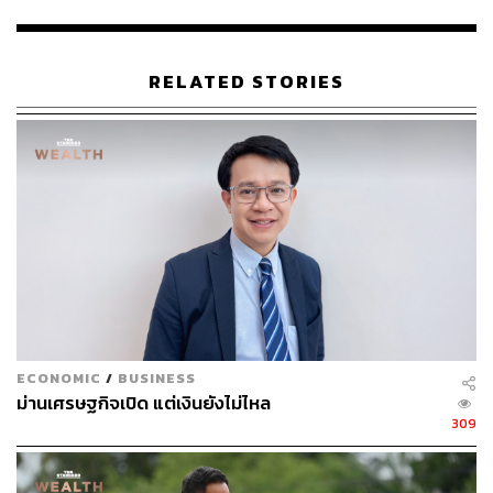
การขยายตัวสูงสุดในรอบ 11 ปี หรือในรอบ 44 ไตรมาส
(นับตั้งแต่ไตรมาสแรกของปี 2558) โดยการลงทุนภาค
เอกชนขยายตัว 10.1% และการลงทุนภาครัฐขยายตัว
RELATED STORIES
9.4%
การส่งออกสินค้าและบริการยังขยายตัวได้ดีถึง 12.6%
YoY โดยการส่งออกสินค้าขยายตัวถึง 15.5% โดย
เฉพาะสินค้าที่เกี่ยวข้องกับเทคโนโลยี อุปกรณ์
โทรคมนาคม ชิ้นส่วนคอมพิวเตอร์ และรถกระบะ ส่วน
การส่งออกบริการอยู่ที่ 1.0%
การอุปโภคและการใช้จ่ายของภาครัฐเร่งตัวขึ้น
3.4%YoY เนื่องจากมีการเร่งรัดการเบิกจ่ายงบประมาณ
ของภาครัฐ ทั้งในส่วนของรายจ่ายประจำและรายจ่าย
การโอนเพื่อสวัสดิการสังคม
ECONOMIC
/
BUSINESS
ม่านเศรษฐกิจเปิด แต่เงินยังไม่ไหล
โดยเมื่อเปรียบเทียบแบบไตรมาสต่อไตรมาส หรือเมื่อปรับผล
309
ของฤดูกาลออกแล้ว GDP ไทยในไตรมาส 1 ปี 2569 ขยายตัว
0.7% QoQ ชะลอตัวเล็กน้อยจากไตรมาสก่อนหน้าที่ ขยายตัว
1.9% QoQ