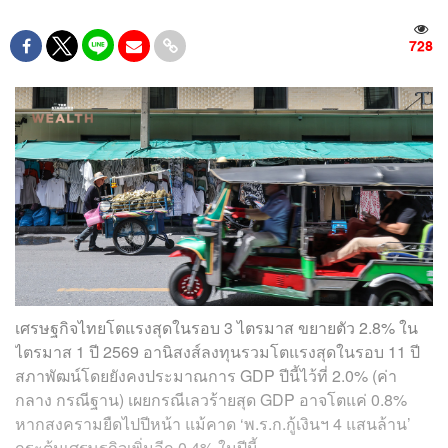
728
เศรษฐกิจไทยโตแรงสุดในรอบ 3 ไตรมาส ขยายตัว 2.8% ใน
ไตรมาส 1 ปี 2569 อานิสงส์ลงทุนรวมโตแรงสุดในรอบ 11 ปี
สภาพัฒน์โดยยังคงประมาณการ GDP ปีนี้ไว้ที่ 2.0% (ค่า
กลาง กรณีฐาน) เผยกรณีเลวร้ายสุด GDP อาจโตแค่ 0.8%
หากสงครามยืดไปปีหน้า แม้คาด ‘พ.ร.ก.กู้เงินฯ 4 แสนล้าน’
กระตุ้นเศรษฐกิจเพิ่มอีก 0.4% ในปีนี้