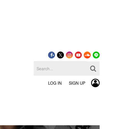
LOG IN
SIGN UP