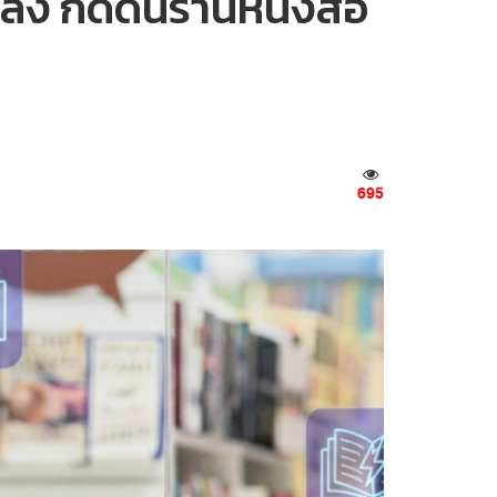
อยลง กดดันร้านหนังสือ
695