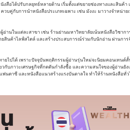
นังสือได้ปรับกลยุทธ์หลายด้าน เริ่มตั้งแต่ขยายช่องทางและสินค้า 
ควบคู่กับการนำหนังสือประเภทเฉพาะ เช่น มังงะ มาวางจำหน่ายเพ
ู้อ่านในแต่ละสาขา เช่น ร้านย่านมหาวิทยาลัยเน้นหนังสือวิชากา
ขายสินค้าไลฟ์สไตล์ และสร้างประสบการณ์ร่วมกับนักอ่าน ผ่านการจ
้าทายไปได้ เพราะปัจจุบันพฤติกรรมผู้อ่านรุ่นใหม่จะนิยมคอนเทนต์สั้
กี่ยวกับภาวะเศรษฐกิจที่กดดันกำลังซื้อ และความสนใจของผู้อ่านยั
ีนแฟนตาซี และหนังสือแนวสร้างแรงบันดาลใจ ทำให้ร้านหนังสือทั่