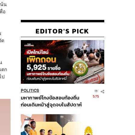
เน้น
ื่อ
EDITOR'S PICK
ร
ัด
น
งแตก
วไป
POLITICS
575
มหากาพย์โกงข้อสอบท้องถิ่น
ก่อนเดินหน้าสู่จุดจบในสัปดาห์
นี้