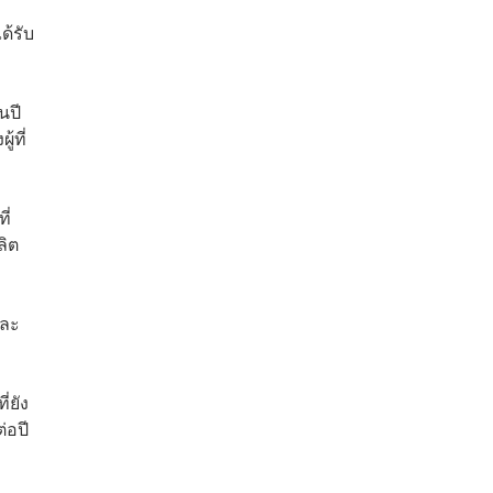
ด้รับ
นปี
้ที่
ี่
ลิต
ีละ
่ยัง
่อปี