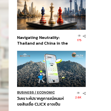
อินโดนีเซีย
Navigating Neutrality:
175
Thailand and China in the
Age of a New Global
Order
BUSINESS
/
ECONOMIC
2.6K
วิเคราะห์ปรากฏการณ์คนแห่
ขอสินเชื่อ CLICX อาจเป็น
เพียงยอดภูเขาน้ำแข็ง ของ