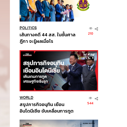
POLITICS
210
เส้นทางคดี 44 สส. ในชั้นศาล
ฎีกา จะรู้ผลเมื่อไร
WORLD
544
สรุปภารกิจอนุทิน เยือน
อินโดนีเซีย ขับเคลื่อนการทูต
เศรษฐกิจเชิงรุก ประกาศหุ้น
ส่วนยุทธศาสตร์ไทย –