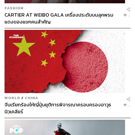
FASHION
CARTIER AT WEIBO GALA เครื่องประดับบนลุคพรม
...
แดงของแขกคนสำคัญ
WORLD
/
CHINA
จีนเรียกร้องให้ญี่ปุ่นยุติการพิจารณาครอบครองอาวุธ
...
นิวเคลียร์