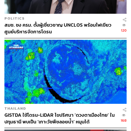
พัฒนาประเทศและเพิ่มมูลค่าทางเศรษฐกิจที่สำคัญของ
ประเทศไทย
POLITICS
โดยภูมิธรรมทิ้งท้ายว่า “หวังเป็นอย่างยิ่งว่า การเยี่ยมชม
สมช. ชง ครม. ตั้งผู้เชี่ยวชาญ UNCLOS พร้อมไฟเขียว
โรงงานผลิตในครั้งนี้จะเป็นการส่งเสริมให้เกิดความร่วมมือ
120
ศูนย์บริหารจัดการโดรน
ในการพัฒนาอุตสาหกรรมป้องกันประเทศระหว่างภาครัฐ
และภาคเอกชนของประเทศไทยได้อย่างยั่งยืนต่อไป”
TAGS:
ภูมิธรรม เวชยชัย
โดรน
บริษัท อาร์ วี คอนเน็กซ์ จำกัด
กันต์พัฒน์ มังคละศิริ
THAILAND
GISTDA ใช้โดรน-LiDAR ไขปริศนา ‘ดวงตาเมืองไทย’ ใน
2.1K
168
ปทุมธานี พบเป็น ‘เกาะวัชพืชลอยน้ำ’ หมุนได้