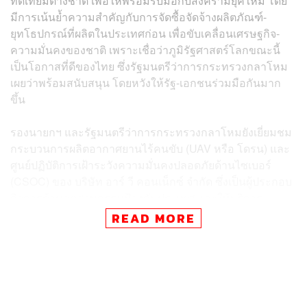
ทัดเทียมต่างชาติ เพื่อให้พร้อมรับมือกับสงครามยุคใหม่ โดย
มีการเน้นย้ำความสำคัญกับการจัดซื้อจัดจ้างผลิตภัณฑ์-
ยุทโธปกรณ์ที่ผลิตในประเทศก่อน เพื่อขับเคลื่อนเศรษฐกิจ-
ความมั่นคงของชาติ เพราะเชื่อว่าภูมิรัฐศาสตร์โลกขณะนี้
เป็นโอกาสที่ดีของไทย ซึ่ง
รัฐมนตรีว่าการกระทรวงกลาโห
ม
เผยว่าพร้อมสนับสนุน โดยหวังให้รัฐ-เอกชนร่วมมือกันมาก
ขึ้น
รองนายกฯ และ
รัฐมนตรีว่าการกระทรวงกลาโห
ม
ยังเยี่ยมชม
กระบวนการผลิตอากาศยานไร้คนขับ (UAV หรือ โดรน) และ
ศูนย์ปฏิบัติการเฝ้าระวังความมั่นคงปลอดภัยด้านไซเบอร์
(CSOC) ของ บริษัท อาร์ วี คอนเน็กซ์ จำกัด ซึ่งเป็นผู้ประกอบ
กิจการด้านอุตสาหกรรมป้องกันประเทศ และให้บริการ
เทคโนโลยีความมั่นคงปลอดภัยด้านไซเบอร์ชั้นนำของ
READ MORE
ประเทศ โดยมี รศ. ดร.สุเจตน์ จันทรังษ์ ประธานบริษัท พร้อม
ด้วยผู้บริหารบริษัทให้การต้อนรับ
โดย น.อ. กันต์พัฒน์ มังคละศิริ รองประธานกรรมการบริหาร
บริษัท อาร์ วี คอนเน็กซ์ จำกัด เป็นผู้บรรยายสรุปถึงประเด็น