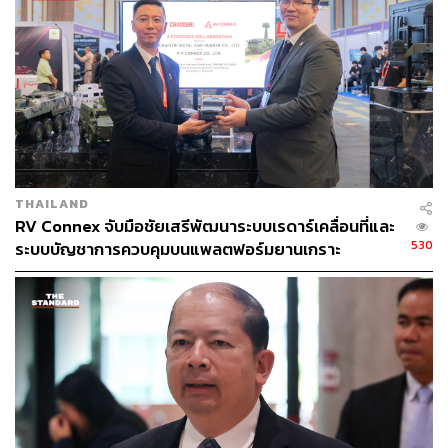
กระบวนการผลิตอากาศยานไร้คนขับหรือโดรน และระบบ
เฝ้าระวังและตอบสนองต่อภัยคุกคามของข้อมูลสารสนเทศ
และไซเบอร์ของบริษัท ซึ่งรู้สึกภูมิใจที่รู้ว่าบริษัทไทยมีความ
สามารถด้านเทคโนโลยีป้องกันประเทศและมาตรฐานเทียบ
เท่ากับต่างประเทศ ซึ่งวันนี้เห็นแล้วว่าบริษัทไทยที่มีขีดความ
สามารถมีอยู่จริง เป็นการสร้างความมั่นใจให้แก่กระทรวง
กลาโหมในการผลักดันให้เหล่าทัพใช้ยุทโธปกรณ์ที่ผลิตจาก
อุตสาหกรรมป้องกันประเทศของไทย อีกทั้งยังรู้สึกยินดีเป็น
อย่างยิ่งที่เห็นภาคเอกชนของไทยให้ความสำคัญกับการวิจัย
THAILAND
และพัฒนาอุตสาหกรรมป้องกันประเทศ สอดคล้องกับ
RV Connex จับมือชัยเสรีพัฒนาระบบเรดาร์เคลื่อนที่และ
นโยบายของรัฐบาลในการส่งเสริมอุตสาหกรรมป้องกัน
530
ระบบบัญชาการควบคุมบนแพลตฟอร์มยานเกราะ
ประเทศ ซึ่งเป็นอุตสาหกรรมเป้าหมาย (New S-curve) พิเศษ
ที่ 11 และสอดคล้องกับนโยบายของกระทรวงกลาโหมที่ส่ง
เสริมให้เกิดการเอื้ออำนวยต่อการดำเนินกิจการอุตสาหกรรม
ป้องกันประเทศของภาคเอกชน
ทั้งนี้ ปัจจุบันมีแรงงานที่อยู่ในภาคอุตสาหกรรมป้องกัน
ประเทศประมาณ 20,000 คน เป็นส่วนสำคัญที่ยังคงต้องส่ง
เสริมให้เกิดแรงงานด้านเทคโนโลยีขั้นสูงให้เกิดขึ้น เป็นการ