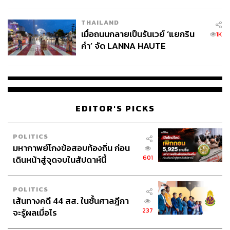
College Football
THAILAND
เมื่อถนนกลายเป็นรันเวย์ ‘แยกริน
1K
คำ’ จัด LANNA HAUTE
COUTURE กลางสายฝน
EDITOR'S PICKS
POLITICS
มหากาพย์โกงข้อสอบท้องถิ่น ก่อน
601
เดินหน้าสู่จุดจบในสัปดาห์นี้
POLITICS
เส้นทางคดี 44 สส. ในชั้นศาลฎีกา
237
จะรู้ผลเมื่อไร