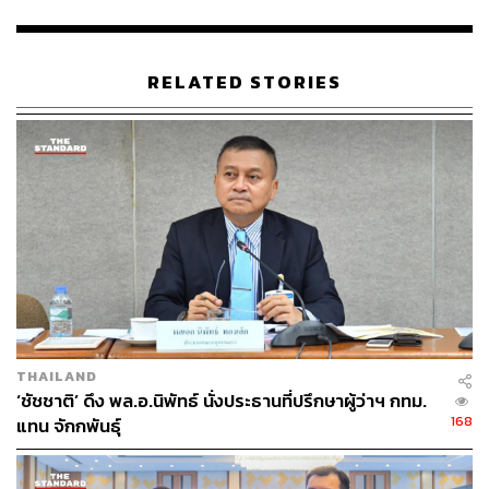
(สงครามอิเล็กทรอนิกส์) ที่ทำให้ต้องพัฒนา UAV และระบบ
ป้องกันใหม่ๆ รวมถึงระบบรักษาความปลอดภัย-ข้อมูล
สารสนเทศและไซเบอร์ จึงขอเสนอรัฐบาลและกระทรวง
RELATED STORIES
กลาโหมในกำกับของภูมิธรรม รองนายกฯ ให้ความสำคัญ
กับภัยคุกคามสมัยใหม่ที่ทวีความรุนแรงมากขึ้นเรื่อยๆ” น.อ.
กันต์พัฒน์ ระบุ
น.อ. กันต์พัฒน์ เปิดเผยด้วยว่า ปัจจุบันบริษัทขยายการตลาด
ไปยังต่างประเทศ โดยมีพันธมิตรความร่วมมือในเรื่อง UAV
แล้วในหลายประเทศ เช่น เยอรมนี แคนาดา โปรตุเกส เป็นต้น
ซึ่งในสถานการณ์ที่มีการเปลี่ยนแปลงภูมิรัฐศาสตร์
(Geopolitics) ขณะนี้ ถือเป็นโอกาสให้ไทยสามารถส่งออก
เทคโนโลยีป้องกันประเทศ ไปยังประเทศที่ต้องการทางเลือก
นอกเหนือจากชาติมหาอำนาจ โดยอาจใช้ประเทศไทยเป็น
THAILAND
ฐานการผลิตยุทโธปกรณ์ได้
‘ชัชชาติ’ ดึง พล.อ.นิพัทธ์ นั่งประธานที่ปรึกษาผู้ว่าฯ กทม.
168
แทน จักกพันธุ์
ภายหลังเสร็จสิ้นการเยี่ยมชม ภูมิธรรมให้สัมภาษณ์ว่า ส่วน
ตัวมีความยินดีและเป็นเกียรติอย่างยิ่งที่มีโอกาสเยี่ยมชม