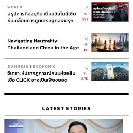
WORLD
สรุปภารกิจอนุทิน เยือนอินโดนีเซีย
557
ขับเคลื่อนการทูตเศรษฐกิจเชิงรุก
ประกาศหุ้นส่วนยุทธศาสตร์ไทย –
อินโดนีเซีย
Navigating Neutrality:
Thailand and China in the Age
191
of a New Global Order
BUSINESS
/
ECONOMIC
วิเคราะห์ปรากฏการณ์คนแห่ขอสิน
2.7K
เชื่อ CLICX อาจเป็นเพียงยอด
ภูเขาน้ำแข็ง ของปัญหาหนี้ครัว
เรือนไทยที่ถูกซุกไว้
LATEST STORIES