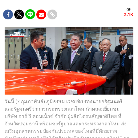
2.1K
วันนี้ (7 กุมภาพันธ์) ภูมิธรรม เวชยชัย รองนายกรัฐมนตรี
และรัฐมนตรีว่าการกระทรวงกลาโหม นำคณะเยี่ยมชม
บริษัท อาร์ วี คอนเน็กซ์ จำกัด ผู้ผลิตโดรนสัญชาติไทย ที่
จังหวัดปทุมธานี พร้อมชงรัฐบาลและกระทรวงกลาโหม ส่ง
เสริมอุตสาหกรรมป้องกันประเทศของไทยที่มีศักยภาพ