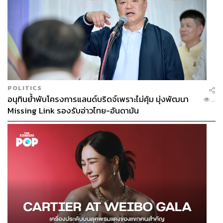
POLITICS
อนุทินย้ำพับโครงการแลนด์บริดจ์เพราะไม่คุ้ม มุ่งพัฒนา
...
Missing Link รองรับอ่าวไทย-อันดามัน