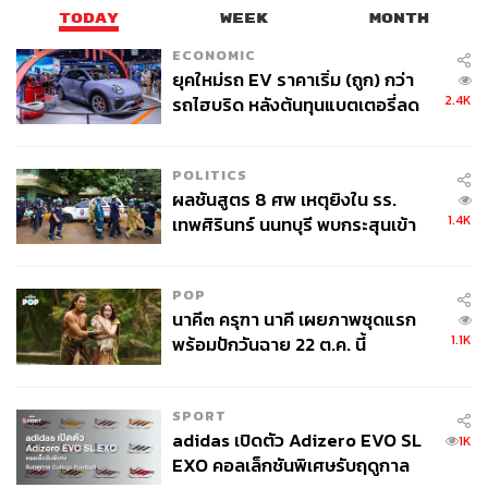
TODAY
WEEK
MONTH
ECONOMIC
ยุคใหม่รถ EV ราคาเริ่ม (ถูก) กว่า
2.4K
รถไฮบริด หลังต้นทุนแบตเตอรี่ลด
ลง - จีนแห่บุกตลาดเกิดใหม่
POLITICS
ผลชันสูตร 8 ศพ เหตุยิงใน รร.
1.4K
เทพศิรินทร์ นนทบุรี พบกระสุนเข้า
จุดสำคัญ ‘ศีรษะ-หน้าอก’ ครูถูกยิง
4 นัด จากระยะไกล
POP
นาคี๓ ครุฑา นาคี เผยภาพชุดแรก
1.1K
พร้อมปักวันฉาย 22 ต.ค. นี้
SPORT
adidas เปิดตัว Adizero EVO SL
1K
EXO คอลเล็กชันพิเศษรับฤดูกาล